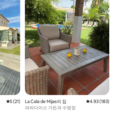
평점 5점(5점 만점), 후기 21개
5 (21)
La Cala de Mijas의 집
평점 4.93점(5점 만점), 
4.93 (183)
파라다이스 가든과 수영장