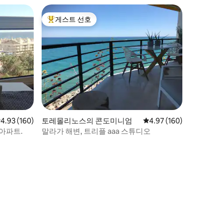
게스트 선호
상위 게스트 선호
점 4.93점(5점 만점), 후기 160개
4.93 (160)
토레몰리노스의 콘도미니엄
평점 4.97점(5점 만점), 
4.97 (160)
 아파트.
말라가 해변, 트리플 aaa 스튜디오