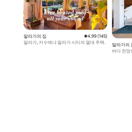
말라가의 집
평점 4.99점(5점 만점), 
4.99 (145)
말라가, 카수에냐 말라가 시티의 열대 주택.
말라가의 
바다 전망의