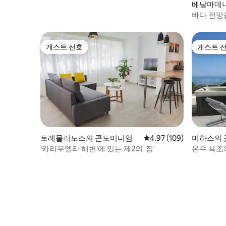
familias, parejas y viajeros que buscan
베날마데
disfrutar de la playa, la gastronomía y el
바다 전망
estilo de vida mediterráneo. Excelente
인 비치 
ubicación en una de las zonas más
populares de Torremolinos, conocida por
게스트 선호
게스트 
su ambiente internacional, diverso e
게스트 선호
게스트 
inclusivo. No se admiten fiestas. No se
admiten grupos que no sepan respetar
las normas de la comunidad. Toallas de
playa, silla/hamaca y sombrilla de playa
gratuitas. Cuna y trona gratuita bajo
petición. Limpieza gratuita una vez a la
semana para estancias superiores a 7
noches.
토레몰리노스의 콘도미니엄
평점 4.97점(5점 만점), 
4.97 (109)
미하스의
'카리우엘라 해변'에 있는 제2의 '집'
온수 욕조
트하우스