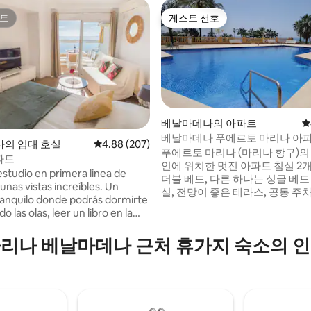
트
게스트 선호
트
게스트 선호
베날마데나의 아파트
평
베날마데나 푸에르토 마리나 아
후기 194개
의 임대 호실
평점 4.88점(5점 만점), 후기 207개
4.88 (207)
푸에르토 마리나 (마리나 항구)의 
파트
인에 위치한 멋진 아파트 침실 2개
estudio en primera linea de
더블 베드, 다른 하나는 싱글 베드 
unas vistas increíbles. Un
실, 전망이 좋은 테라스, 공동 주차
ranquilo donde podrás dormirte
넓은 정원 및 전망이 있는 수영장
 las olas, leer un libro en la
있습니다. 베날마데나 코스타의 
unas preciosas vistas o cenar
지역에 위치하고 있으며 마리나 
r. - El aparcamiento
리나 베날마데나 근처 휴가지 숙소의 
에 위치하고 있습니다. 아파트 주
na plaza asignada muy cerca,
마켓, 레저 시설, 레스토랑, 해변 바
olicitarse con antelación. - Se
통 등이 있습니다. 최대한 즐거운
sábanas y toallas de baño, pero
내세요. 커플 및 가족 여행에 이
 de playa/piscina.