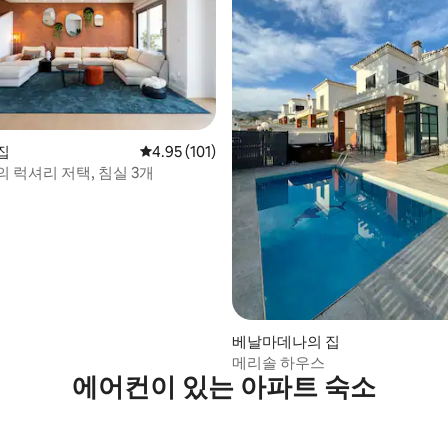
후기 145개
집
평점 4.95점(5점 만점), 후기 101개
4.95 (101)
 럭셔리 저택, 침실 3개
베날마데나의 집
메리솔 하우스
에어컨이 있는 아파트 숙소