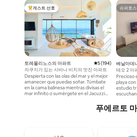
게스트 선호
슈퍼호스
상위 게스트 선호
슈퍼호스
토레몰리노스의 아파트
평점 5점(5점 만점), 
5 (194)
베날마데나
자쿠지가 있는 사바나 비치의 멋진 아파트
테오 2 아
Despierta con las olas del mar y el mejor
Precioso 
amanecer que puedas soñar. Túmbate
playa con 
en la cama balinesa mientras divisas el
estudio t
mar infinito o sumérgete en el Jacuzzi
escuchando
climatizado mientras te tomas una copa
cama con 
de cava. El Savanna Beach está pensado
viendo el atardece
푸에르토 마
para pasar unas vacaciones relajantes en
está en u
un lugar mágico y con encanto. El
pero debe s
Savanna Beach es un lugar mágico,
incluyen 
decorado con mucho encanto y con
no toallas
todo lujo de detalles. Decorado en un