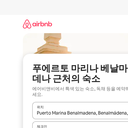
콘
텐
츠
로
바
로
가
기
푸에르토 마리나 베날마
데나 근처의 숙소
에어비앤비에서 특색 있는 숙소, 독채 등을 예약
세요.
위치
결과가 나오면 위·아래 화살표 키를 사용하거나 터치
체크인