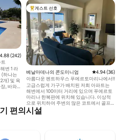
토레몰리
게스트 선호
게스트 
상위 게스트 선호
게스트 
씨뷰 하우
장|REMS
⚠️ 수영장
함, 재미
입니다. 
설이 완비
습니다. 
임룸에서 
니티 풀과
점 4.88점(5점 만점), 후기 242개
4.88 (242)
늑한 침실 
파트
세탁기가 
해변 1 라
베날마데나의 콘도미니엄
평점 4.94점(5점 만점),
4.94 (36)
하실 수 있습니다. 잊지
 (하나는
금 예약하
아름다운 펜트하우스 푸에르토마리나에서!!
2개) 및 욕
고급스럽게 가구가 배치된 저희 아파트는
장, 바와
해변에서 100미터 거리에 있으며 푸에르토
을 갖추고
마리나 한복판에 위치해 있습니다. 이상적
가장 관광
으로 위치하여 주변의 많은 코트에서 골프
포트 근처
인기 편의시설
치기, 테니스, 수상 스키, 자전거 타기, 박물
변에 슈퍼
관 방문, 워터파크 방문, 지브롤터, 그라나다
, 대중 교
의 알함브라 및 론다 여행 예약과 같은 모든
 휴가를 보
활동을 할 수 있습니다. 완전히 즐길 수 있는
상적입니다.
요리도 즐길 수 있습니다. 많은 레스토랑의
경우 푸에르토 마리나 (Puerto Marina) 와