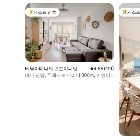
El apartamento cuenta con dos baños
completos, uno de ellos en suite. Las
게스트 선호
게스트
상위 게스트 선호
상위 게
duchas son a ras de suelo y el agua cae
desde el techo a modo de lluvia. Los
lavabos son de piedra natural. Hay una
zona de pufs ideal para relajarte viendo la
Smart TV con Netflix. Podrás ver todos
los canales de televisión de tu país.
También puedes sacar la TV de la pared y
girarla para verla desde el sofá. El sofá de
lino natural blanco se convierte en una
베날마데나의 콘도미니엄
평점 4.85점(5점 만점), 
4.85 (119)
gran cama con medidas de 160x200. La
바다 전망, 푸에르토 마리나 300m, 어린이
wifi es de alta velocidad. La climatización
수영장
es por Airzone pudiendo controlar así la
temperatura ideal en cada zona del
apartamento. La cocina de diseño está
equipada con electrodomésticos de alta
gama y puedes cocinar cualquier plato
en ella. Dispone de horno, microondas,
nevera, congelador, lavavajillas, placa de
inducción, lavadora/secadora, tostadora,
cafetera Nespresso, hervidor de agua,
batidora, exprimidor, etc. Ideal para