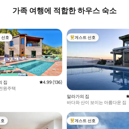
가족 여행에 적합한 하우스 숙소
 선호
게스트 선호
스트 선호
상위 게스트 선호
의 집
평점 4.99점(5점 만점), 후기 136개
4.99 (136)
 전원주택
 후기 75개
말라가의 집
평
바다와 산이 보이는 아름다운 집
선호
게스트 선호
선호
상위 게스트 선호