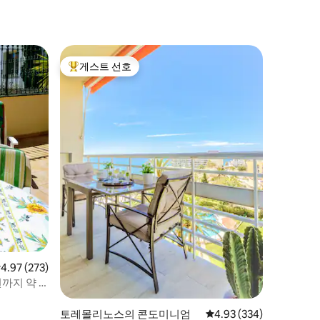
게스트 선호
상위 게스트 선호
점 4.97점(5점 만점), 후기 273개
4.97 (273)
변까지 약 2
토레몰리노스의 콘도미니엄
평점 4.93점(5점 만점), 
4.93 (334)