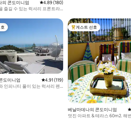
나의 콘도미니엄
평점 4.89점(5점 만점), 후기 180개
4.89 (180)
을 즐길 수 있는 럭셔리 프론트라
아파트
선호
게스트 선호
선호
상위 게스트 선호
후기 109개
 콘도미니엄
평점 4.91점(5점 만점), 후기 119개
4.91 (119)
와 인피니티 풀이 있는 럭셔리 펜
베날마데나의 콘도미니엄
평
멋진 아파트 & 테라스 60m2. 해
분 거리