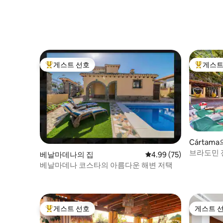
게스트 선호
게스트
상위 게스트 선호
상위 게
Cártama
브라도민
베날마데나의 집
평점 4.99점(5점 만점),
4.99 (75)
베날마데나 코스타의 아름다운 해변 저택
게스트 선호
게스트 
상위 게스트 선호
게스트 