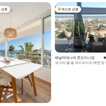
 선호
게스트 선호
스트 선호
상위 게스트 선호
후기 119개
베날마데나의 콘도미니엄
평
코스타 델 솔 와이파이의 해변 앞