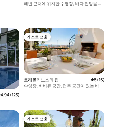
해변 근처에 위치한 수영장, 바다 전망을 갖
춘 라 로카...
게스트 선호
게스트 선호
토레몰리노스의 집
평점 5점(5점 만점),
5 (16)
수영장, 바비큐 공간, 업무 공간이 있는 바다
전망의 대형 타운하우스
점 4.94점(5점 만점), 후기 125개
4.94 (125)
게스트 선호
게스트 선호