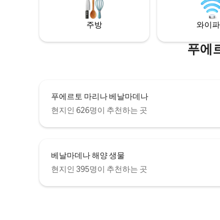
estilo boho, natural y étnico. La
iluminación por la noche es muy
acogedora y romántica y las vistas son
주방
와이파
increíbles. Las cristaleras del salón se
deslizan una sobre la otra y el balcón
푸에르
queda completamente abierto al mar. En
la zona de la terraza hay una gran cama
balinesa (180x180), un Jacuzzi
climatizado con iluminación nocturna y
una zona de asientos para poder
푸에르토 마리나 베날마데나
relajarte leyendo un libro o tomando un
cóctel. El apartamento dispone de dos
현지인 626명이 추천하는 곳
habitaciones con vistas al mar. Una de
ellas está completamente acristalada
creando así un espacio amplio y
luminoso. Tanto las cristaleras del salón
como las de las dos habitaciones
베날마데나 해양 생물
disponen de estores opacos automáticos
현지인 395명이 추천하는 곳
para así crear privacidad entre una zona
y otra a la hora de dormir. Las dos camas
de las habitaciones son de 150x190 con
buenos colchones firmes y espuma
viscolástica. Cada cama dispone de dos
almohadas viscolásticas y dos normales.