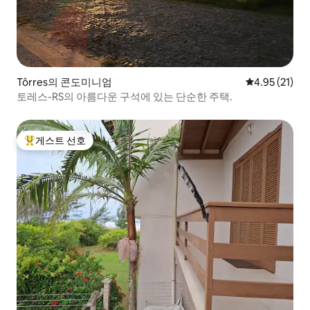
Tôrres의 콘도미니엄
평점 4.95점(5
4.95 (21)
토레스-RS의 아름다운 구석에 있는 단순한 주택.
게스트 선호
상위 게스트 선호