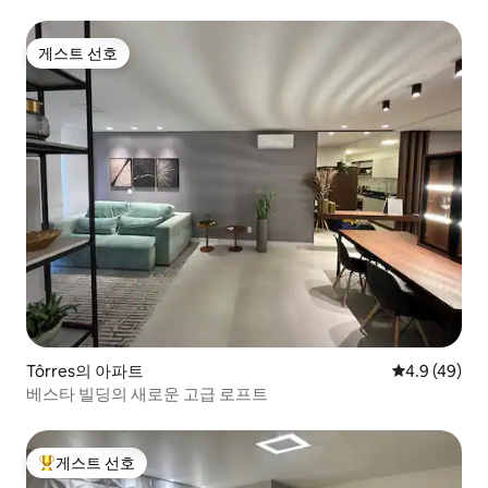
게스트 선호
게스트 선호
Tôrres의 아파트
평점 4.9점(5
4.9 (49)
베스타 빌딩의 새로운 고급 로프트
게스트 선호
상위 게스트 선호