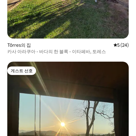
Tôrres의 집
평점 5점(5
5 (24)
카사 아라쿠아 - 바다의 한 블록 - 이타페바, 토레스
게스트 선호
게스트 선호