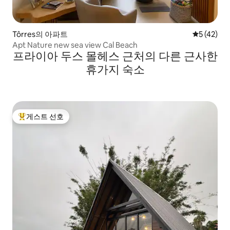
Tôrres의 아파트
평점 5점(5
5 (42)
Apt Nature new sea view Cal Beach
프라이아 두스 몰헤스 근처의 다른 근사한
휴가지 숙소
게스트 선호
상위 게스트 선호