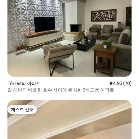
Tôrres의 아파트
평점 4.93점(5
4.93 (70)
칼 해변과 비올란 호수 사이에 위치한 3베드룸 아파트
게스트 선호
게스트 선호