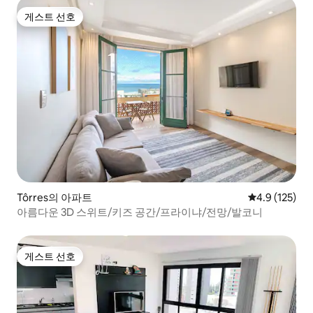
게스트 선호
게스트 선호
Tôrres의 아파트
평점 4.9점(5점
4.9 (125)
아름다운 3D 스위트/키즈 공간/프라이냐/전망/발코니
게스트 선호
게스트 선호