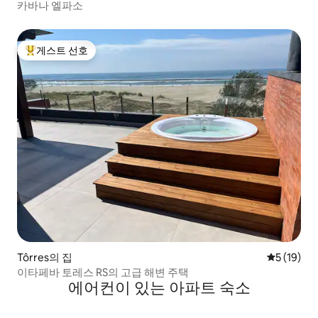
카바나 엘파소
게스트 선호
상위 게스트 선호
Tôrres의 집
평점 5점(5
5 (19)
이타페바 토레스 RS의 고급 해변 주택
에어컨이 있는 아파트 숙소