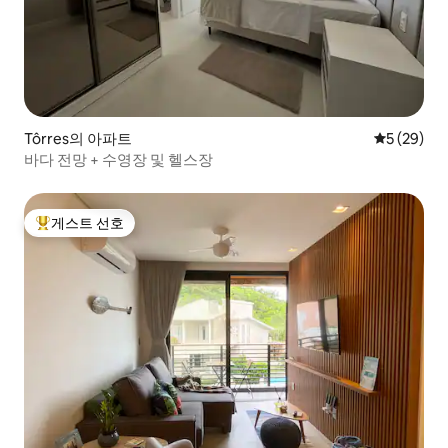
Tôrres의 아파트
평점 5점(5
5 (29)
바다 전망 + 수영장 및 헬스장
게스트 선호
상위 게스트 선호