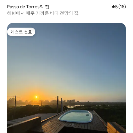
Passo de Torres의 집
평점 5점(5
5 (16)
해변에서 매우 가까운 바다 전망의 집!
게스트 선호
게스트 선호