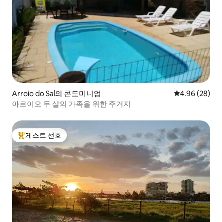
Arroio do Sal의 콘도미니엄
평점 4.96점(5
4.96 (28)
아로이오 두 살의 가족을 위한 주거지
게스트 선호
상위 게스트 선호