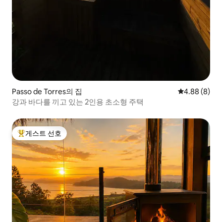
Passo de Torres의 집
평점 4.88점(
4.88 (8)
강과 바다를 끼고 있는 2인용 초소형 주택
게스트 선호
상위 게스트 선호