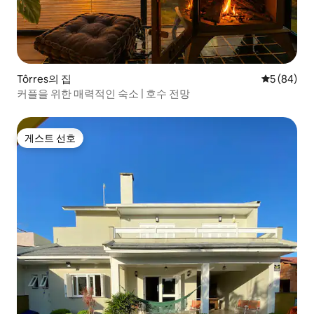
Tôrres의 집
평점 5점(5
5 (84)
커플을 위한 매력적인 숙소 | 호수 전망
게스트 선호
게스트 선호