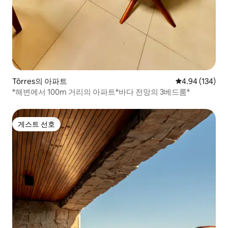
Tôrres의 아파트
평점 4.94점(5점
4.94 (134)
*해변에서 100m 거리의 아파트*바다 전망의 3베드룸*
게스트 선호
게스트 선호