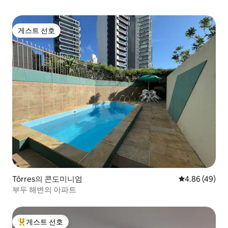
게스트 선호
게스트 선호
Tôrres의 콘도미니엄
평점 4.86점(5
4.86 (49)
부두 해변의 아파트
게스트 선호
상위 게스트 선호