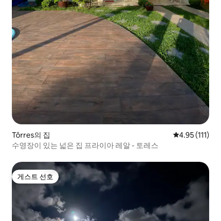
Tôrres의 집
평점 4.95점(5
4.95 (111)
수영장이 있는 넓은 집 프라이아 레알 - 토레스
게스트 선호
게스트 선호