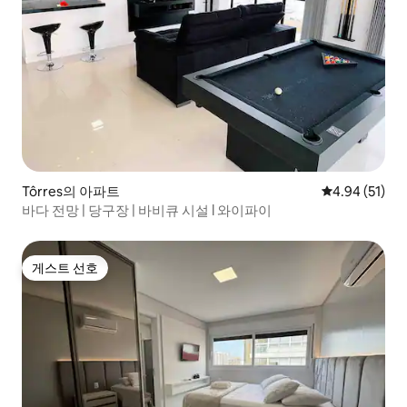
Tôrres의 아파트
평점 4.94점(5
4.94 (51)
바다 전망 | 당구장 | 바비큐 시설 l 와이파이
게스트 선호
게스트 선호