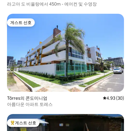
라고아 도 비올랑에서 450m - 에어컨 및 수영장
게스트 선호
게스트 선호
Tôrres의 콘도미니엄
평점 4.93점(5
4.93 (30)
아름다운 아파트 토레스
게스트 선호
상위 게스트 선호