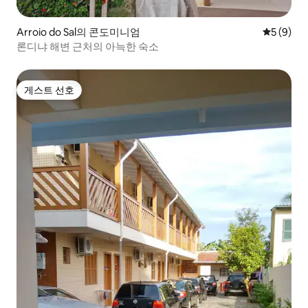
Arroio do Sal의 콘도미니엄
평점 5점(
5 (9)
론디냐 해변 근처의 아늑한 숙소
게스트 선호
게스트 선호