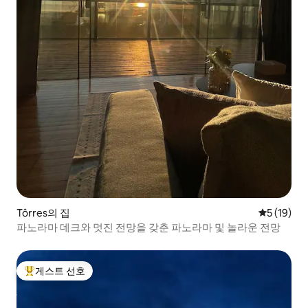
Tôrres의 집
평점 5점(5
5 (19)
파노라마 데크와 멋진 전망을 갖춘 파노라마 및 놀라운 전망
게스트 선호
상위 게스트 선호