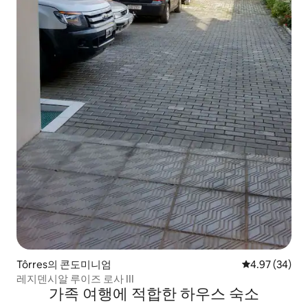
Tôrres의 콘도미니엄
평점 4.97점(5
4.97 (34)
레지덴시알 루이즈 로사 III
가족 여행에 적합한 하우스 숙소