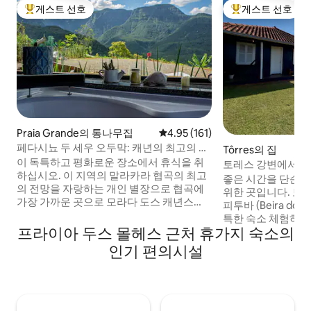
게스트 선호
게스트 선호
상위 게스트 선호
상위 게스트 선호
Praia Grande의 통나무집
평점 4.95점(5점 만점), 후기 161
4.95 (161)
페다시뇨 두 세우 오두막: 캐년의 최고의 전
Tôrres의 집
망
이 독특하고 평화로운 장소에서 휴식을 취
토레스 강변에서!
하십시오. 이 지역의 말라카라 협곡의 최고
좋은 시간을 단순하
의 전망을 자랑하는 개인 별장으로 협곡에
위한 곳입니다. 토
가장 가까운 곳으로 모라다 도스 캐년스
피투바 (Beira do R
(Morada dos Canyons)의 이웃입니다. 낮
특한 숙소 체험하기 
에 욕조에서 목욕을 즐기면 그 순간을 결코
프라이아 두스 몰헤스 근처 휴가지 숙소의
스포츠, 일몰 감상,
잊지 못할 것입니다. 광천수(120m 깊이의
를 즐길 수 있는 안
인기 편의시설
우물)를 사용하는 유일한 욕조를 갖춘 오두
및 욕실이 완비된 
막 중 하나이며 이 지역에서 가장 잘 갖추어
형 선풍기가 설치된 
진 숙소입니다. 프라이아 그란지/SC 도심에
가 있는 욕실, 화장실
서 6km 떨어진 시골 지역에 위치하며, 완전
해먹이 있는 발코니
히 포장된 도로(모든 유형의 차량/오토바
공원 근처, 해변에서 