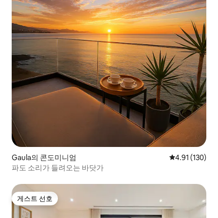
Gaula의 콘도미니엄
평점 4.91점(5
4.91 (130)
파도 소리가 들려오는 바닷가
게스트 선호
게스트 선호