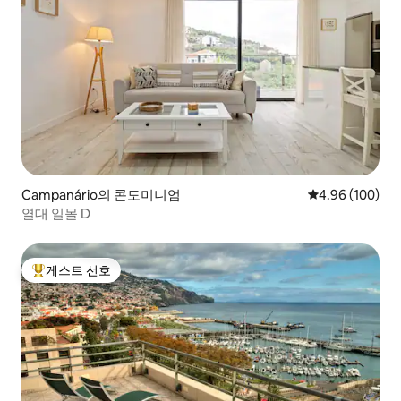
Campanário의 콘도미니엄
평점 4.96점(5점
4.96 (100)
열대 일몰 D
게스트 선호
상위 게스트 선호