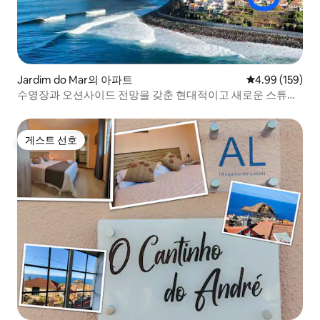
Jardim do Mar의 아파트
평점 4.99점(5점
4.99 (159)
수영장과 오션사이드 전망을 갖춘 현대적이고 새로운 스튜디
오 | G 🌟
게스트 선호
게스트 선호