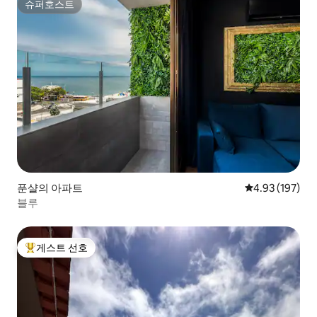
슈퍼호스트
슈퍼호스트
푼샬의 아파트
평점 4.93점(5점
4.93 (197)
블루
게스트 선호
상위 게스트 선호