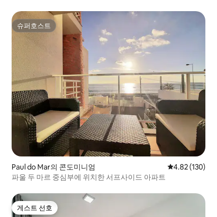
슈퍼호스트
슈퍼호스트
Paul do Mar의 콘도미니엄
평점 4.82점(5점
4.82 (130)
파울 두 마르 중심부에 위치한 서프사이드 아파트
게스트 선호
게스트 선호