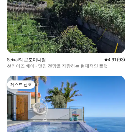
Seixal의 콘도미니엄
평점 4.91점(5
4.91 (93)
선라이즈 베이 - 멋진 전망을 자랑하는 현대적인 플랫
게스트 선호
게스트 선호