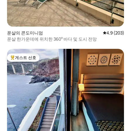
푼샬의 콘도미니엄
평점 4.9점(5점
4.9 (203)
푼샬 한가운데에 위치한 360° 바다 및 도시 전망
게스트 선호
상위 게스트 선호