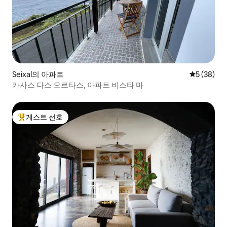
Seixal의 아파트
평점 5점(5
5 (38)
카사스 다스 오르타스, 아파트 비스타 마
게스트 선호
상위 게스트 선호