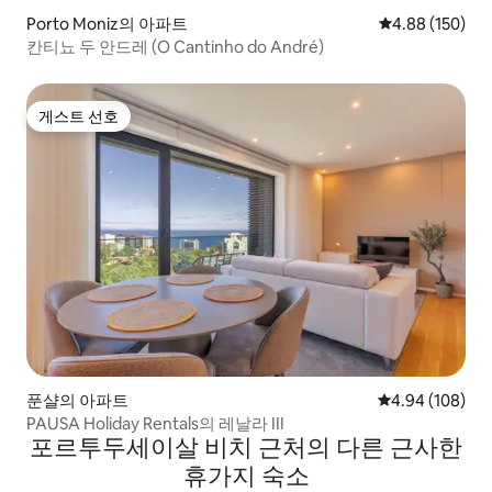
Porto Moniz의 아파트
평점 4.88점(5점
4.88 (150)
칸티뇨 두 안드레 (O Cantinho do André)
게스트 선호
게스트 선호
푼샬의 아파트
평점 4.94점(5점
4.94 (108)
PAUSA Holiday Rentals의 레날라 III
포르투두세이살 비치 근처의 다른 근사한
휴가지 숙소