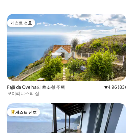
게스트 선호
게스트 선호
Fajã da Ovelha의 초소형 주택
평점 4.96점(5
4.96 (83)
모이리냐스의 집
게스트 선호
상위 게스트 선호