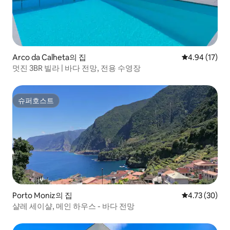
Arco da Calheta의 집
평점 4.94점(5
4.94 (17)
멋진 3BR 빌라 | 바다 전망, 전용 수영장
슈퍼호스트
슈퍼호스트
Porto Moniz의 집
평점 4.73점(5
4.73 (30)
샬레 세이샬, 메인 하우스 - 바다 전망