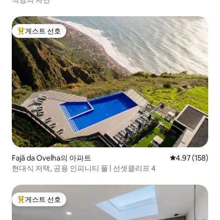
게스트 선호
상위 게스트 선호
Fajã da Ovelha의 아파트
평점 4.97점(5점
4.97 (158)
현대식 저택, 공용 인피니티 풀 | 선셋클리프 4
게스트 선호
상위 게스트 선호