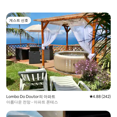
게스트 선호
게스트 선호
Lombo Do Doutor의 아파트
평점 4.88점(5점
4.88 (242)
아름다운 전망 - 아파트 폰테스