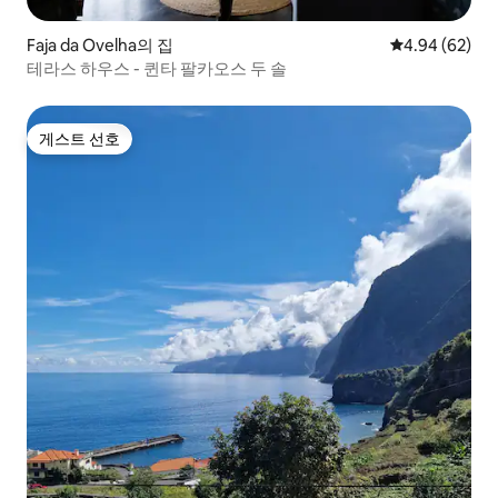
Faja da Ovelha의 집
평점 4.94점(5
4.94 (62)
테라스 하우스 - 퀸타 팔카오스 두 솔
게스트 선호
게스트 선호