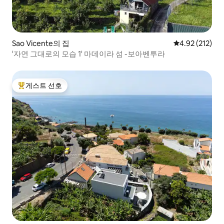
Sao Vicente의 집
평점 4.92점(5
4.92 (212)
'자연 그대로의 모습 1' 마데이라 섬 -보아벤투라
게스트 선호
상위 게스트 선호