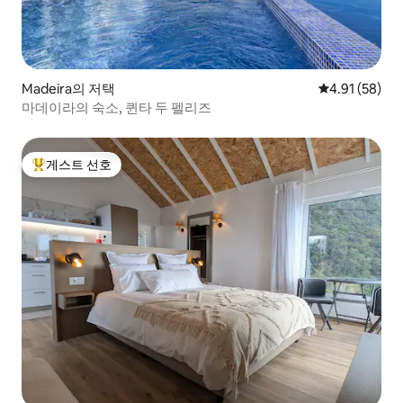
Madeira의 저택
평점 4.91점(5
4.91 (58)
마데이라의 숙소, 퀸타 두 펠리즈
게스트 선호
상위 게스트 선호