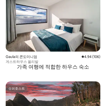
Gaula의 콘도미니엄
평점 4.94점(5점
4.94 (106)
게스트하우스 올리발
가족 여행에 적합한 하우스 숙소
슈퍼호스트
슈퍼호스트