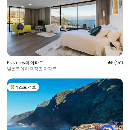
Prazeres의 아파트
평점 5점(5점
5 (151)
벨몬트의 매력적인 아파트
게스트 선호
상위 게스트 선호