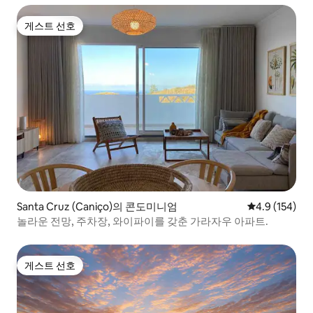
게스트 선호
게스트 선호
Santa Cruz (Caniço)의 콘도미니엄
평점 4.9점(5점
4.9 (154)
놀라운 전망, 주차장, 와이파이를 갖춘 가라자우 아파트.
게스트 선호
게스트 선호