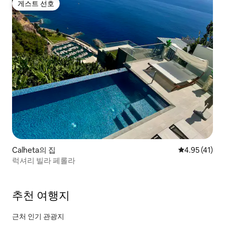
게스트 선호
게스트 선호
Calheta의 집
평점 4.95점(
4.95 (41)
럭셔리 빌라 페롤라
추천 여행지
근처 인기 관광지