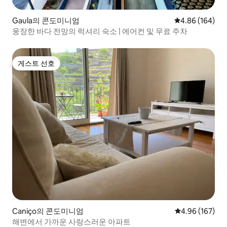
Gaula의 콘도미니엄
평점 4.86점(5점
4.86 (164)
웅장한 바다 전망의 럭셔리 숙소 | 에어컨 및 무료 주차
게스트 선호
게스트 선호
Caniço의 콘도미니엄
평점 4.96점(5점
4.96 (167)
해변에서 가까운 사랑스러운 아파트