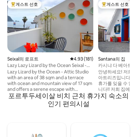
게스트 선호
게스트 선호
상위 게스트 선호
상위 게스트 선호
Seixal의 로프트
평점 4.93점(5점 만점), 후기 181
4.93 (181)
Santana의 집
Lazy Lazy Lizard by the Ocean Seixal -
카시냐 다 베아트
Perfect Place
Lazy Lizard by the Ocean - Attic Studio
안녕하세요! 저희는 
with an area of 38 sqm and a terrace
아트리즈입니다. 
with ocean and mountain view of 17 sqm
휴가를 잊을 수 없
and offers a serene escape with
니다!! 저희 집에 
포르투두세이살 비치 근처 휴가지 숙소의
breathtaking ocean views and a
"casinha da Be
traditional atmosphere. This charming
향인 산타나에 위치
인기 편의시설
retreat is perfect for those looking to
섬의 엑스 라이브리
unwind and enjoy the natural beauty of
다. 전통적인 가옥
Madeira. The studio have a equipped
있는 1층으로 구성
kitchen and bathroom, a double bed and
1950년에 지어진 이
a sofa, smart 101 cm TV, fiber optic
하나를 현대적인 
internet 500/100. The access is on the
축했습니다. 바다/