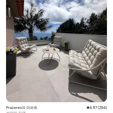
Prazeres의 아파트
평점 4.97점(5점
4.97 (294)
석양의 자연