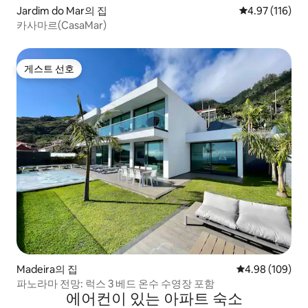
Jardim do Mar의 집
평점 4.97점(5
4.97 (116)
카사마르(CasaMar)
게스트 선호
게스트 선호
Madeira의 집
평점 4.98점(5점
4.98 (109)
파노라마 전망: 럭스 3 베드 온수 수영장 포함
에어컨이 있는 아파트 숙소