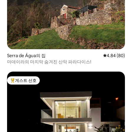
Serra de Água의 집
평점 4.84점(5
4.84 (80)
마데이라의 마지막 숨겨진 산악 파라다이스!
게스트 선호
상위 게스트 선호