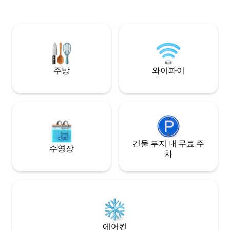
Amazon 대형 발코
aconchegantes e privacidade total para
장 및 전용 바베큐
vocês relaxarem juntos. ​Perto da praia,
restaurantes, cafés, aluguel de bicicleta,
aulas de surf, kitesurf, quadras,
academia e com total paz e segurança.
주방
와이파이
건물 부지 내 무료 주
수영장
차
에어컨