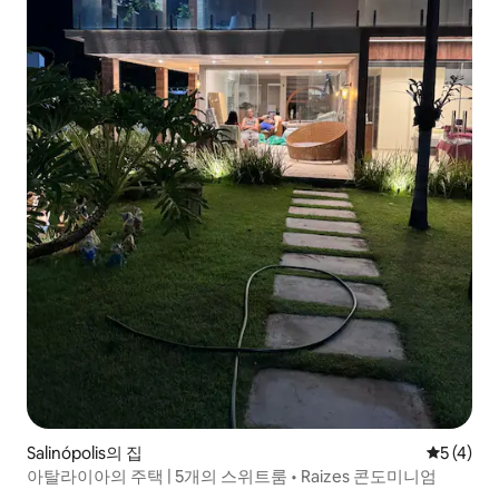
Salinópolis의 집
평점 5점(
5 (4)
아탈라이아의 주택 | 5개의 스위트룸 • Raizes 콘도미니엄