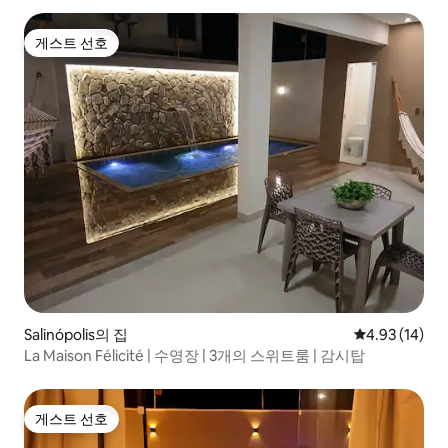
게스트 선호
게스트 선호
Salinópolis의 집
평점 4.93점(5
4.93 (14)
La Maison Félicité | 수영장 | 3개의 스위트룸 | 감시탑
게스트 선호
게스트 선호