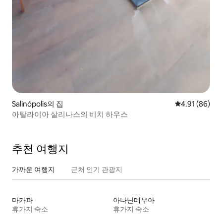
Salinópolis의 집
평점 4.91점(5
4.91 (86)
아탈라이아 살리나스의 비치 하우스
추천 여행지
가까운 여행지
근처 인기 관광지
마카파
아나닌데우아
휴가지 숙소
휴가지 숙소