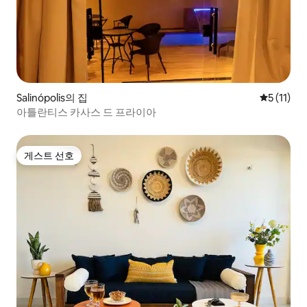
Salinópolis의 집
평점 5점(5
5 (11)
아틀란티스 카사스 드 프라이아
게스트 선호
게스트 선호