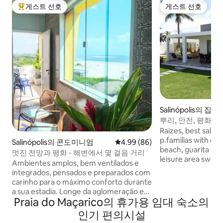
게스트 선호
게스트 선호
상위 게스트 선호
게스트 선호
Salinópolis의 집
뿌리, 안전, 평화,
Raizes, best salin
p.familias with chi
Salinópolis의 콘도미니엄
평점 4.99점(5점 만점), 후기 86
4.99 (86)
beach, guarita and 
멋진 전망과 평화 - 해변에서 몇 걸음 거리
leisure area swim
Ambientes amplos, bem ventilados e
soccer field, access
integrados, pensados e preparados com
kayak., 4 suites, all
carinho para o máximo conforto durante
comfortable and 
a sua estadia. ​Longe da aglomeração e
목욕 린넨부터 비치
Praia do Maçarico의 휴가용 임대 숙소의
do barulho de grandes locais, nosso
치 하우스에 필요한
apartamento oferece varanda ampla
인기 편의시설
과 함께 제공됩니다. Na
com vista privilegiada, espaços