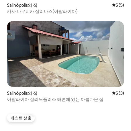
Salinópolis의 집
평점 5점(
5 (5)
카사 나우티카 살리나스(아탈라이아)
Salinópolis의 집
평점 5점(
5 (3)
아탈라이아 살리노폴리스 해변에 있는 아름다운 집
게스트 선호
게스트 선호