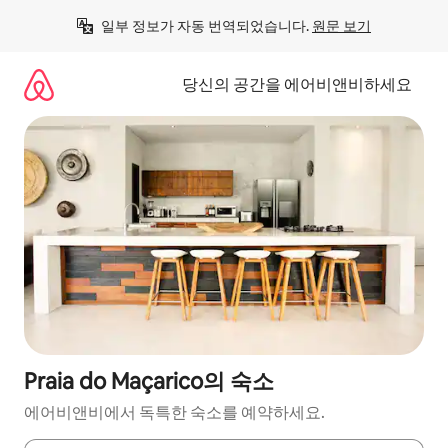
콘
일부 정보가 자동 번역되었습니다. 
원문 보기
텐
츠
로
당신의 공간을 에어비앤비하세요
바
로
가
기
Praia do Maçarico의 숙소
에어비앤비에서 독특한 숙소를 예약하세요.