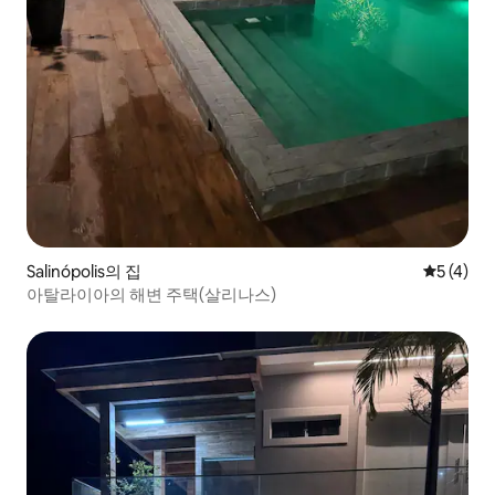
Salinópolis의 집
평점 5점(
5 (4)
아탈라이아의 해변 주택(살리나스)