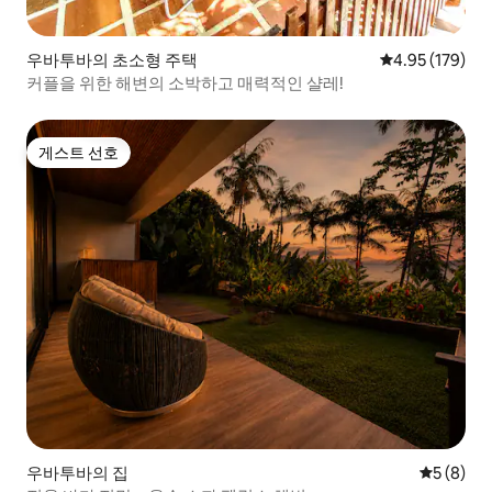
우바투바의 초소형 주택
평점 4.95점(5점
4.95 (179)
커플을 위한 해변의 소박하고 매력적인 샬레!
게스트 선호
게스트 선호
우바투바의 집
평점 5점(
5 (8)