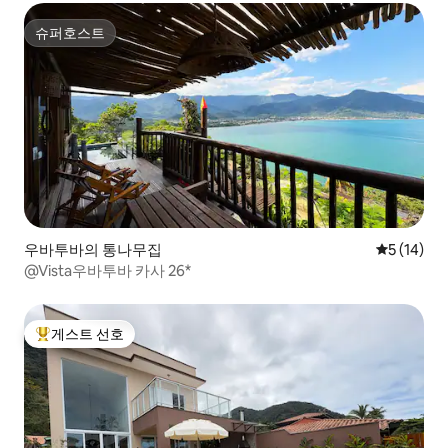
슈퍼호스트
슈퍼호스트
우바투바의 통나무집
평점 5점(5
5 (14)
@Vista우바투바 카사 26*
게스트 선호
상위 게스트 선호