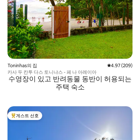
Toninhas의 집
평점 4.97점(5점
4.97 (209)
카사 두 칸투 다스 토니냐스 - 페 나 아레이아
수영장이 있고 반려동물 동반이 허용되는
주택 숙소
게스트 선호
상위 게스트 선호