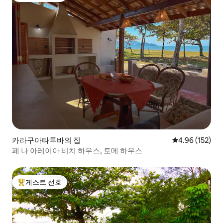
카라구아타투바의 집
평점 4.96점(5점
4.96 (152)
페 나 아레이아 비치 하우스, 토메 하우스
게스트 선호
상위 게스트 선호