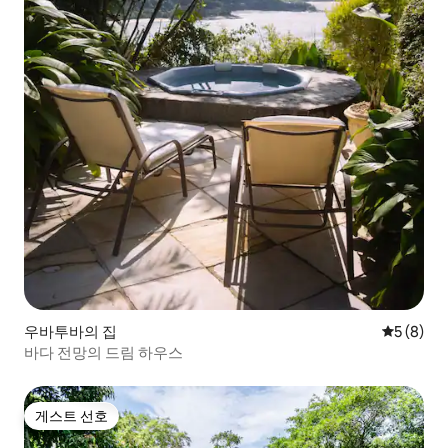
우바투바의 집
평점 5점(
5 (8)
바다 전망의 드림 하우스
게스트 선호
게스트 선호