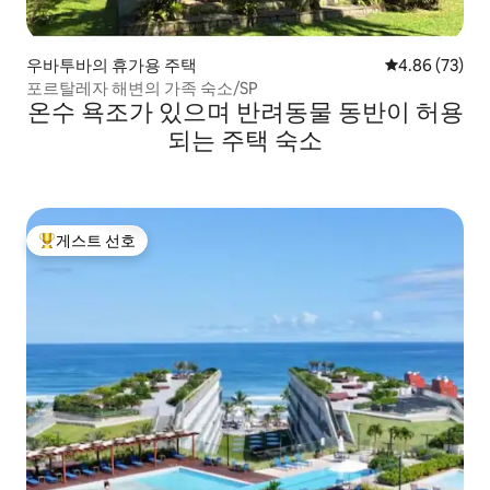
우바투바의 휴가용 주택
평점 4.86점(5
4.86 (73)
포르탈레자 해변의 가족 숙소/SP
온수 욕조가 있으며 반려동물 동반이 허용
되는 주택 숙소
게스트 선호
상위 게스트 선호