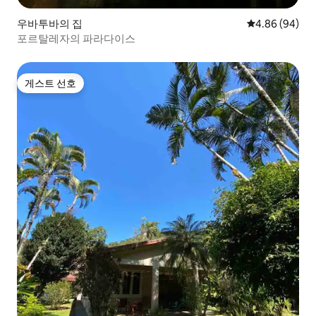
우바투바의 집
평점 4.86점(5
4.86 (94)
포르탈레자의 파라다이스
게스트 선호
게스트 선호