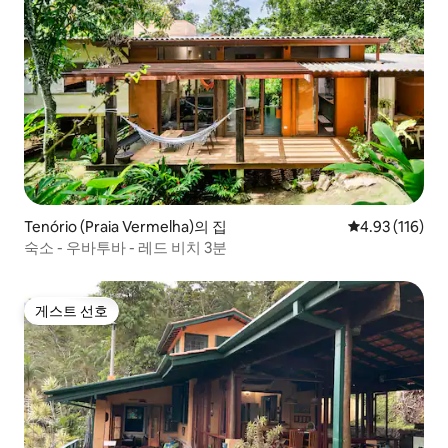
Tenório (Praia Vermelha)의 집
평점 4.93점(5
4.93 (116)
숙소 - 우바투바 - 레드 비치 3분
게스트 선호
게스트 선호