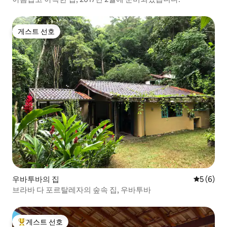
게스트 선호
게스트 선호
우바투바의 집
평점 5점(
5 (6)
브라바 다 포르탈레자의 숲속 집, 우바투바
게스트 선호
상위 게스트 선호