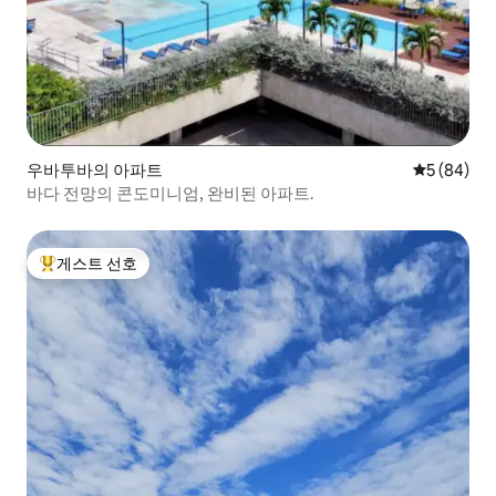
우바투바의 아파트
평점 5점(5
5 (84)
바다 전망의 콘도미니엄, 완비된 아파트.
게스트 선호
상위 게스트 선호