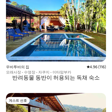
우바투바의 집
평점 4.96점(5
4.96 (116)
모래사장 - 수영장 - 자쿠지 - 이타맘부카
반려동물 동반이 허용되는 독채 숙소
게스트 선호
게스트 선호