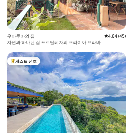
우바투바의 집
평점 4.84점(5
4.84 (45)
자연과 하나된 집 포르탈레자의 프라이아 브라바
게스트 선호
상위 게스트 선호