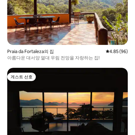
Praia da Fortaleza의 집
평점 4.85점(5
4.85 (96)
아름다운 대서양 열대 우림 전망을 자랑하는 집!
게스트 선호
게스트 선호