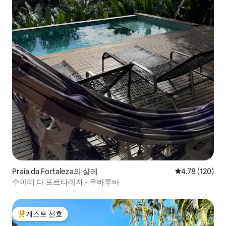
Praia da Fortaleza의 샬레
평점 4.78점(5
4.78 (120)
수이테 다 포르타레자 - 우바투바
게스트 선호
상위 게스트 선호