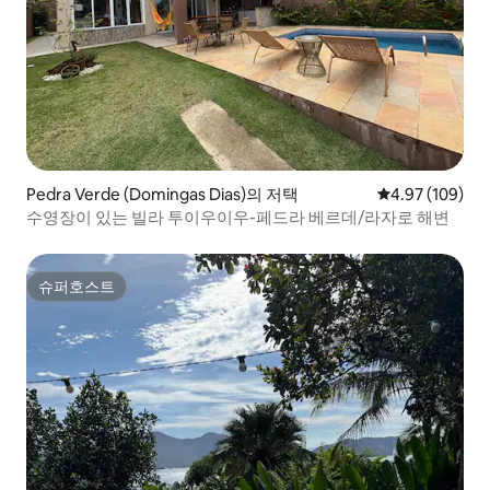
Pedra Verde (Domingas Dias)의 저택
평점 4.97점(5점
4.97 (109)
수영장이 있는 빌라 투이우이우-페드라 베르데/라자로 해변
슈퍼호스트
슈퍼호스트