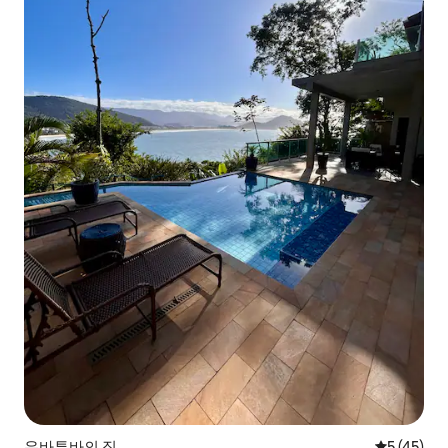
우바투바의 집
평점 5점(5
5 (45)