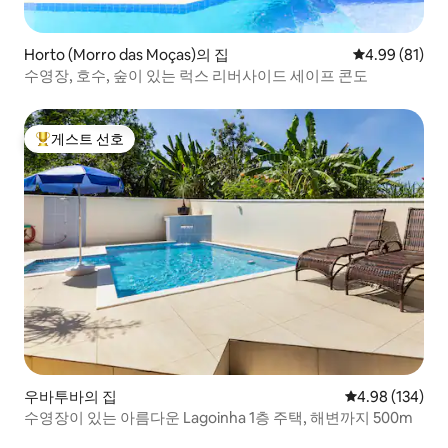
Horto (Morro das Moças)의 집
평점 4.99점(5
4.99 (81)
수영장, 호수, 숲이 있는 럭스 리버사이드 세이프 콘도
게스트 선호
상위 게스트 선호
우바투바의 집
평점 4.98점(5점
4.98 (134)
수영장이 있는 아름다운 Lagoinha 1층 주택, 해변까지 500m