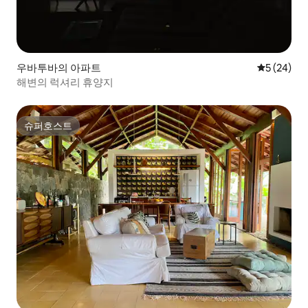
우바투바의 아파트
평점 5점(5
5 (24)
해변의 럭셔리 휴양지
슈퍼호스트
슈퍼호스트