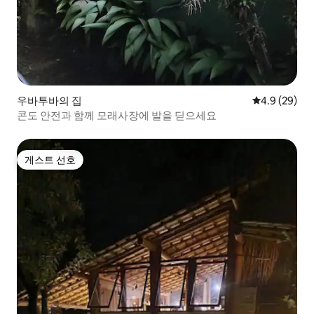
우바투바의 집
평점 4.9점(5
4.9 (29)
콘도 안전과 함께 모래사장에 발을 딛으세요
게스트 선호
게스트 선호