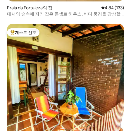
Praia da Fortaleza의 집
평점 4.84점(5점
4.84 (133)
대서양 숲속에 자리 잡은 콘셉트 하우스, 바다 풍경을 감상할
수 있습니다.
게스트 선호
상위 게스트 선호