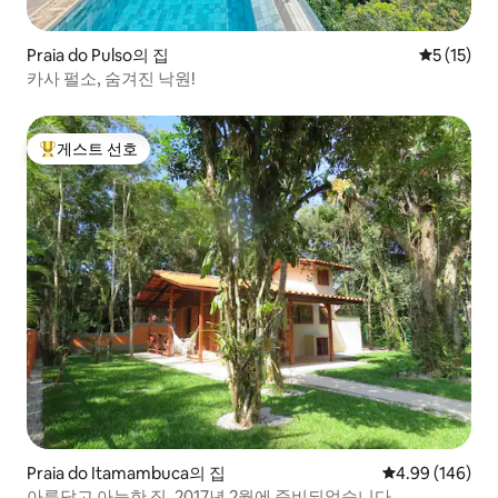
Praia do Pulso의 집
평점 5점(5
5 (15)
카사 펄소, 숨겨진 낙원!
게스트 선호
상위 게스트 선호
Praia do Itamambuca의 집
평점 4.99점(5점
4.99 (146)
아름답고 아늑한 집, 2017년 2월에 준비되었습니다.