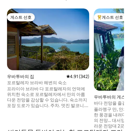
게스트 선호
게스트 선호
게스트 선호
상위 게스트 선호
우바투바의 집
평점 4.91점(5점 만점), 후기 342
4.91 (342)
포르탈레자 브라바 해변의 숙소
프라이아 브라바 다 포르탈레자의 언덕에
위치한 숙소로 포르탈레자에서 만의 아름
우바투바의 게스트
다운 전망을 감상할 수 있습니다. 숙소까지
바다 전망을 즐길 수
포장 도로가 있습니다. 주차. 멋진 발코니.
Promontory Site
플라멩구 만, 안치에
아름답고 실용적이며 시설이 잘 갖춰진 집.
한 풍경을 내려다볼
보시다시피 심플한 집이지만, 전망과 숙소
의 전망… 대서양 숲
의 평온함은 값을 매길 수 없습니다. 트릴하
라운 전망대 2곳, 
로 접근할 수 있는 해변에서 500미터 거리