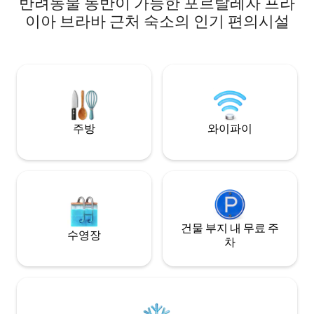
반려동물 동반이 가능한 포르탈레자 프라
는 작은 폭포! 보
에 있습니다. 리우데자네이루와 상파울루
리스 테마의 숙소로,
이아 브라바 근처 숙소의 인기 편의시설
의 346KM에 위치한 에스타모스는 팔타르
적하며 시원한 공간
를 탈 수 있는 두 가지 옵션을 모두 이용할
에어컨이 구비되어
수 있습니다. 아시는 해변에 대한 84개 이상
인 구조를 제공합니
의 우바투바도 없습니다. 타마르 프로젝트,
400m 거리에 있
안치에타 섬, 코르코바도 봉우리, 트레일 보
숙소는 프로몬토리
네테도 있습니다. 셰가다 숙소는 가급적
며, 24시간 보안 
4x4 자동차 또는 언덕에 오를 의향이 있는
다.
사람들이 연습을 하지 않는 사람들에게 가
장 중요한 부분이기 때문입니다. 브라바 비
주방
와이파이
치는 도심에서 약 28km 떨어져 있습니다.
브라바 비치에서 1km 떨어진 포르탈레자
해변에는 레스토랑이 두 곳만 있습니다. 다
음은 프라이아 다 포르탈레자에 위치한 두
곳의 키오스크 스톨 과일 샐러드와 산호초
에서 낚시와 거북이를 즐길 수 있는 천연 수
영장입니다.
건물 부지 내 무료 주
수영장
차