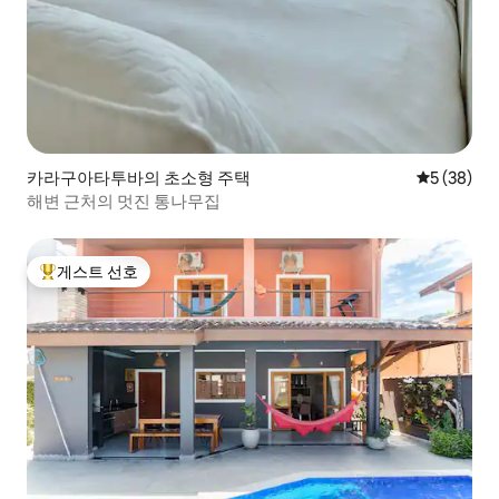
카라구아타투바의 초소형 주택
평점 5점(5
5 (38)
해변 근처의 멋진 통나무집
게스트 선호
상위 게스트 선호