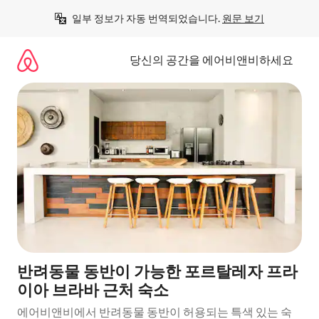
콘
일부 정보가 자동 번역되었습니다. 
원문 보기
텐
츠
로
당신의 공간을 에어비앤비하세요
바
로
가
기
반려동물 동반이 가능한 포르탈레자 프라
이아 브라바 근처 숙소
에어비앤비에서 반려동물 동반이 허용되는 특색 있는 숙