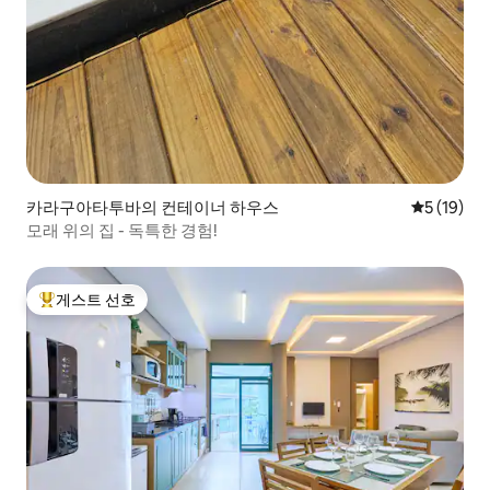
카라구아타투바의 컨테이너 하우스
평점 5점(5
5 (19)
모래 위의 집 - 독특한 경험!
게스트 선호
상위 게스트 선호