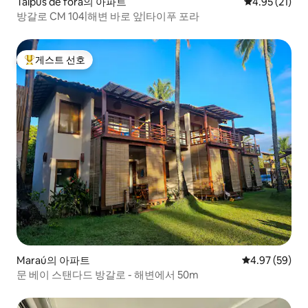
Taipús de fora의 아파트
평점 4.95점(5
4.95 (21)
방갈로 CM 104|해변 바로 앞|타이푸 포라
게스트 선호
상위 게스트 선호
Maraú의 아파트
평점 4.97점(5
4.97 (59)
문 베이 스탠다드 방갈로 - 해변에서 50m