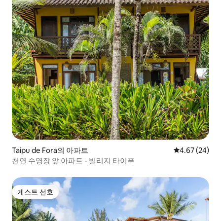
Taipu de Fora의 아파트
평점 4.67점(5
4.67 (24)
천연 수영장 앞 아파트 - 빌리지 타이푸
게스트 선호
게스트 선호