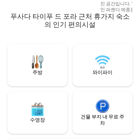
진 공간입니다. 14
전한 거리! 발리에서 모든 장식을 가져왔어
인 파젠다 메종은 1
요!!
푸사다 타이푸 드 포라 근처 휴가지 숙소
옆에 위치해 있습니
넷 와이파이 300M
의 인기 편의시설
제외한 일일 청소 
대 바다가 내려다보
겸 책상 매우 프라이
설 수영장(세 숙소와
는 다른 집과 공유
니다. 카약, 서핑 보드
주방
와이파이
건물 부지 내 무료 주
수영장
차