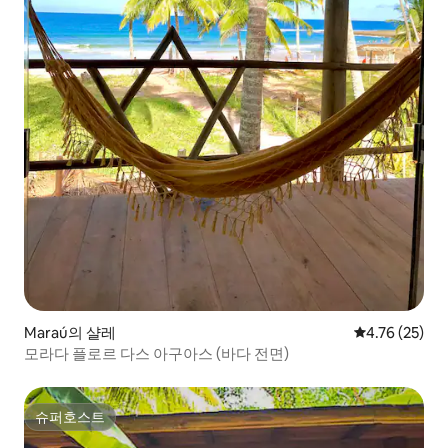
Maraú의 샬레
평점 4.76점(5
4.76 (25)
모라다 플로르 다스 아구아스 (바다 전면)
슈퍼호스트
슈퍼호스트