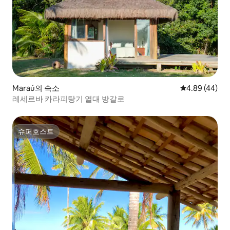
Maraú의 숙소
평점 4.89점(5
4.89 (44)
레세르바 카라피탕기 열대 방갈로
슈퍼호스트
슈퍼호스트