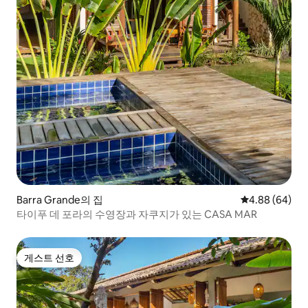
Barra Grande의 집
평점 4.88점(5
4.88 (64)
타이푸 데 포라의 수영장과 자쿠지가 있는 CASA MAR
게스트 선호
게스트 선호