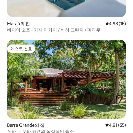
Maraú의 집
평점 4.93점(5
4.93 (15)
바이아 소울 - 카사 마카이 / 바하 그란지 / 마라우
게스트 선호
게스트 선호
Barra Grande의 집
평점 4.91점(5
4.91 (55)
폰타 두 무타 해변의 독점적인 숙소