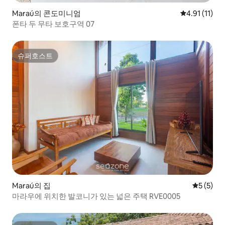
Maraú의 콘도미니엄
평점 4.91점(
4.91 (11)
폰타 두 무타 보호구역 07
슈퍼호스트
슈퍼호스트
Maraú의 집
평점 5점(
5 (5)
마라우에 위치한 발코니가 있는 넓은 주택 RVE0005