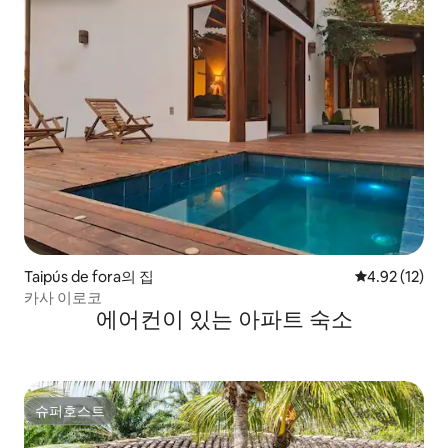
Taipús de fora의 집
평점 4.92점(5
4.92 (12)
카사 이로코
에어컨이 있는 아파트 숙소
슈퍼호스트
슈퍼호스트