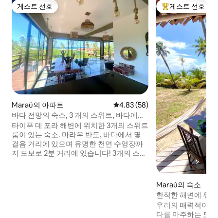
게스트 선호
게스트 선호
게스트 선호
상위 게스트 선호
Maraú의 아파트
평점 4.83점(5점 만점), 후기 58
4.83 (58)
바다 전망의 숙소, 3 개의 스위트, 바다에서
50 미터
타이푸 데 포라 해변에 위치한 3개의 스위트
룸이 있는 숙소. 마라우 반도, 바다에서 몇
걸음 거리에 있으며 유명한 천연 수영장까
지 도보로 2분 거리에 있습니다! 3개의 스위
트룸, 커튼이 있는 대형 유리 방, 바다를 마
주보고 있는 24,000BTU의 에어컨, 대리석
과 화강암 바닥재, 바다 전망을 감상할 수 있
Maraú의 숙소
는 테라스도 갖추고 있습니다! 안목 있는 사
한적한 해변에 위치
람들을 위한 곳!! 발코니가 많습니다. 3개의
식사 가능
우리의 매력적이고
스위트룸에 퀸사이즈 침대, 에어컨! 주방 시
다를 마주하는 모래
설이 완비되어 있습니다! 매우 조용하고 안