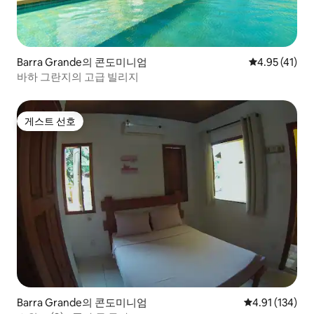
Barra Grande의 콘도미니엄
평점 4.95점(
4.95 (41)
바하 그란지의 고급 빌리지
게스트 선호
게스트 선호
Barra Grande의 콘도미니엄
평점 4.91점(5
4.91 (134)