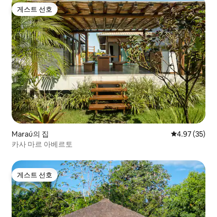
게스트 선호
게스트 선호
Maraú의 집
평점 4.97점(5
4.97 (35)
카사 마르 아베르토
게스트 선호
게스트 선호