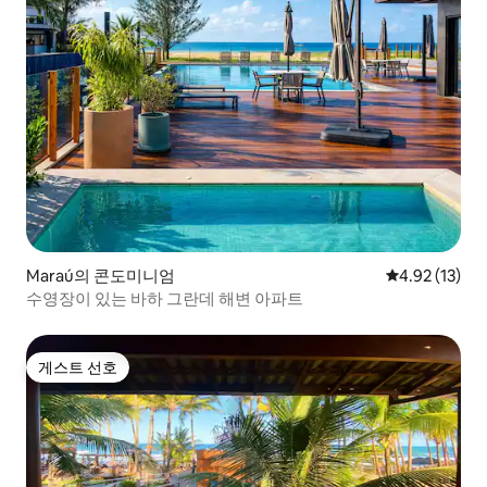
Maraú의 콘도미니엄
평점 4.92점(5
4.92 (13)
수영장이 있는 바하 그란데 해변 아파트
게스트 선호
게스트 선호