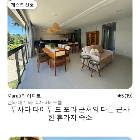
게스트 선호
게스트 선호
Maraú의 아파트
평점 5점(5
5 (19)
폰타 데 무타 102 - 3 베드룸
푸사다 타이푸 드 포라 근처의 다른 근사
한 휴가지 숙소