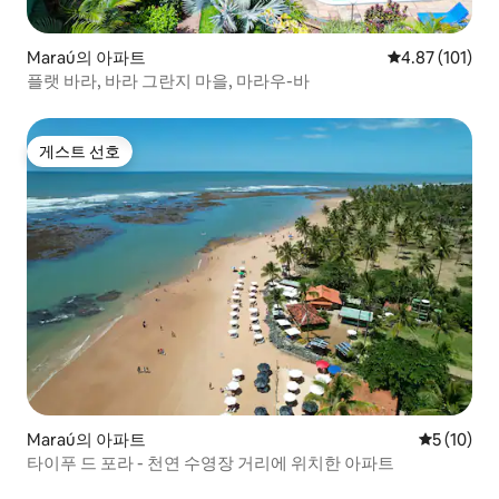
Maraú의 아파트
평점 4.87점(5
4.87 (101)
플랫 바라, 바라 그란지 마을, 마라우-바
게스트 선호
게스트 선호
Maraú의 아파트
평점 5점(5
5 (10)
타이푸 드 포라 - 천연 수영장 거리에 위치한 아파트