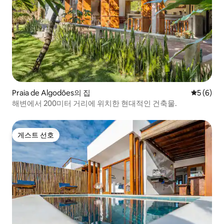
Praia de Algodões의 집
평점 5점(
5 (6)
해변에서 200미터 거리에 위치한 현대적인 건축물.
게스트 선호
게스트 선호