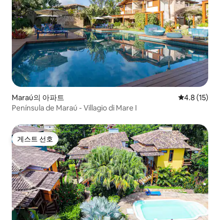
Maraú의 아파트
평점 4.8점(5
4.8 (15)
Península de Maraú - Villagio di Mare I
게스트 선호
게스트 선호