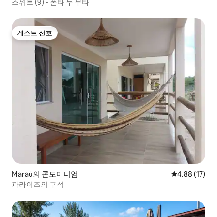
스위트 (9) - 폰타 두 무타
게스트 선호
게스트 선호
Maraú의 콘도미니엄
평점 4.88점(5
4.88 (17)
파라이즈의 구석