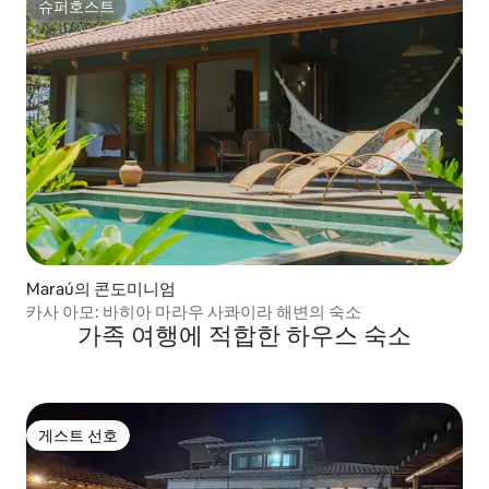
슈퍼호스트
슈퍼호스트
Maraú의 콘도미니엄
카사 아모: 바히아 마라우 사콰이라 해변의 숙소
가족 여행에 적합한 하우스 숙소
게스트 선호
게스트 선호