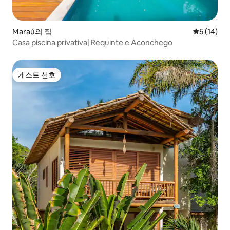
Maraú의 집
평점 5점(5
5 (14)
Casa piscina privativa| Requinte e Aconchego
게스트 선호
게스트 선호