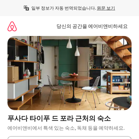
콘
일부 정보가 자동 번역되었습니다. 
원문 보기
텐
츠
로
당신의 공간을 에어비앤비하세요
바
로
가
기
푸사다 타이푸 드 포라 근처의 숙소
에어비앤비에서 특색 있는 숙소, 독채 등을 예약하세요.