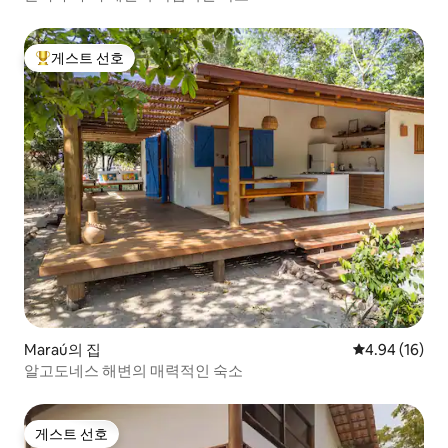
게스트 선호
상위 게스트 선호
Maraú의 집
평점 4.94점(5
4.94 (16)
알고도네스 해변의 매력적인 숙소
게스트 선호
게스트 선호