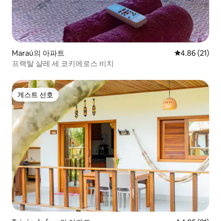
Maraú의 아파트
평점 4.86점(5
4.86 (21)
프랙탈 샬레 세 코키에로스 비치
게스트 선호
게스트 선호