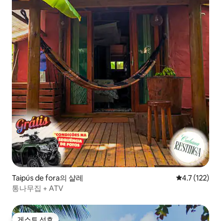
Taipús de fora의 샬레
평점 4.7점(5
4.7 (122)
통나무집 + ATV
게스트 선호