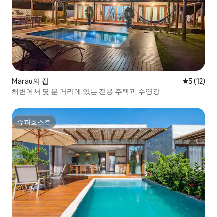
Maraú의 집
평점 5점(5
5 (12)
해변에서 몇 분 거리에 있는 전용 주택과 수영장
슈퍼호스트
슈퍼호스트