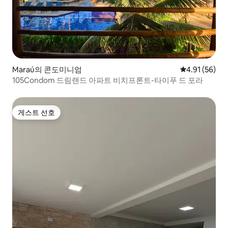
Maraú의 콘도미니엄
평점 4.91점(5
4.91 (56)
105Condom 드림랜드 아파트 비치프론트-타이푸 드 포라
게스트 선호
게스트 선호