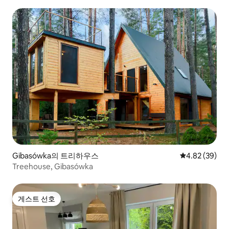
Gibasówka의 트리하우스
평점 4.82점(5
4.82 (39)
Treehouse, Gibasówka
게스트 선호
게스트 선호