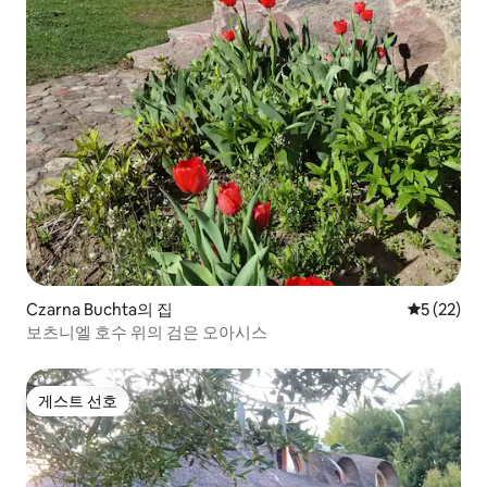
Czarna Buchta의 집
평점 5점(5
5 (22)
보츠니엘 호수 위의 검은 오아시스
게스트 선호
게스트 선호