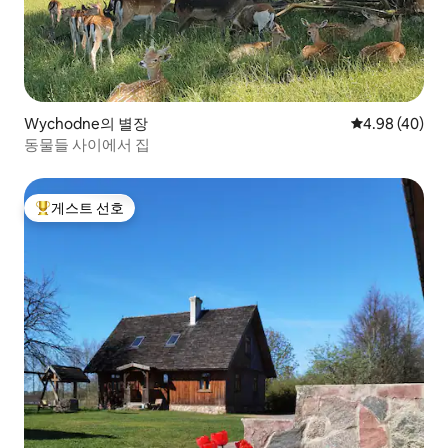
Wychodne의 별장
평점 4.98점(5
4.98 (40)
동물들 사이에서 집
게스트 선호
상위 게스트 선호