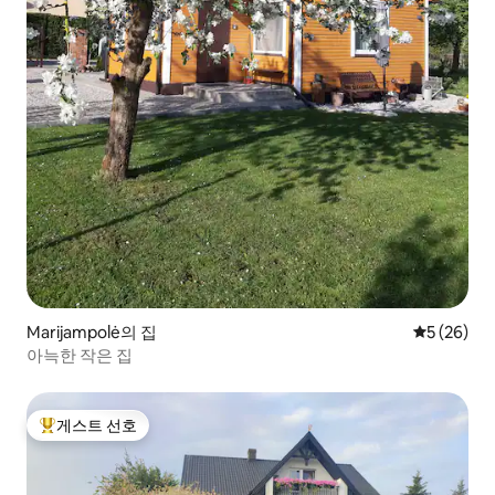
Marijampolė의 집
평점 5점(5
5 (26)
아늑한 작은 집
게스트 선호
상위 게스트 선호