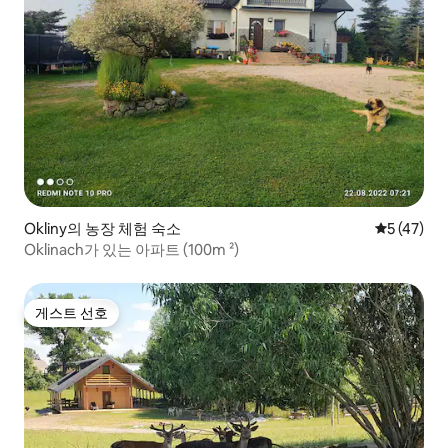
Okliny의 농장 체험 숙소
평점 5점(5
5 (47)
Oklinach가 있는 아파트 (100m ²)
게스트 선호
게스트 선호