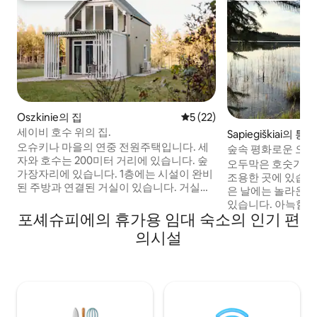
Oszkinie의 집
평점 5점(5점 만점), 후기 22
5 (22)
세이비 호수 위의 집.
Sapiegiškiai의 
오슈키나 마을의 연중 전원주택입니다. 세
숲속 평화로운 오두막/
자와 호수는 200미터 거리에 있습니다. 숲
오두막은 호숫가의
가장자리에 있습니다. 1층에는 시설이 완비
조용한 곳에 있습니
된 주방과 연결된 거실이 있습니다. 거실에
은 날에는 놀라운 
는 테라스로 바로 나갈 수 있는 출구가 있습
있습니다. 아늑함
니다. 샤워기가 있는 욕실. 위층에는 방이 두
포셰슈피에의 휴가용 임대 숙소의 인기 편
위치 덕분에 저희 
개 있습니다. 하나는 더블 침대 1개가 있고,
다. 오두막은 시설이 잘 갖춰져 있으며, 내부
의시설
다른 하나는 싱글 침대 2개가 있습니다. 각
에 필수 상품을 모
객실에는 에어컨, 옷걸이, 드레서가 있습니
이곳은 커플, 솔로 
다. 주차. 숙소 부지에 사우나가 있습니다.
(아이 동반), 털이 
바비큐 그릴, 파티오 가구, 선 라운지도 마련
자연을 사랑하는 
되어 있습니다. 주차장 전체가 울타리로 둘
다. 커플을 위한 가
러싸여 있습니다.
실 2는 이층 침대가