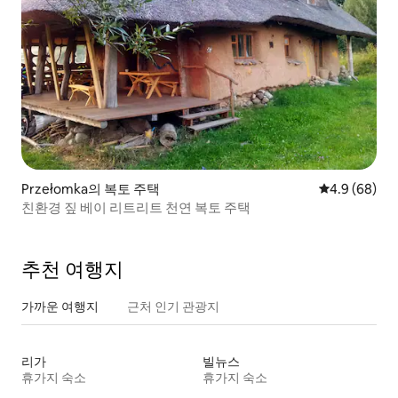
Przełomka의 복토 주택
평점 4.9점(5
4.9 (68)
친환경 짚 베이 리트리트 천연 복토 주택
추천 여행지
가까운 여행지
근처 인기 관광지
리가
빌뉴스
휴가지 숙소
휴가지 숙소