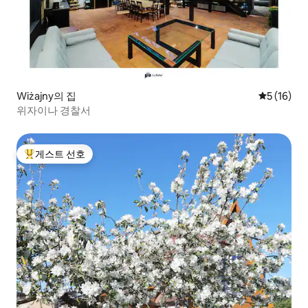
Wiżajny의 집
평점 5점(5
5 (16)
위자이나 경찰서
게스트 선호
상위 게스트 선호