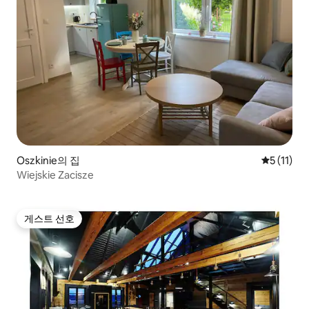
Oszkinie의 집
평점 5점(5
5 (11)
Wiejskie Zacisze
게스트 선호
게스트 선호