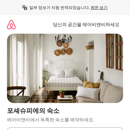
콘
일부 정보가 자동 번역되었습니다. 
원문 보기
텐
츠
로
당신의 공간을 에어비앤비하세요
바
로
가
기
포셰슈피에의 숙소
에어비앤비에서 독특한 숙소를 예약하세요.