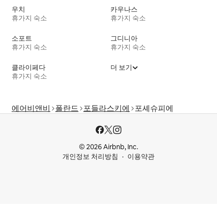
우치
카우나스
휴가지 숙소
휴가지 숙소
소포트
그디니아
휴가지 숙소
휴가지 숙소
클라이페다
더 보기
휴가지 숙소
에어비앤비
폴란드
포들라스키에
포셰슈피에
© 2026 Airbnb, Inc.
개인정보 처리방침
이용약관