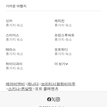
가까운 여행지
싯카
케치칸
휴가지 숙소
휴가지 숙소
스미더스
프린스루퍼트
휴가지 숙소
휴가지 숙소
테라스
포트하디
휴가지 숙소
휴가지 숙소
하이다과이
더 보기
휴가지 숙소
에어비앤비
캐나다
브리티시컬럼비아주
스키나-퀸샬럿
포트 클레멘츠