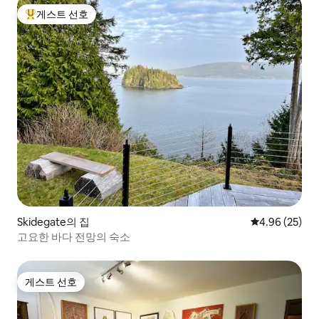
게스트 선호
상위 게스트 선호
Skidegate의 집
평점 4.96점(5
4.96 (25)
고요한 바다 전망의 숙소
게스트 선호
게스트 선호