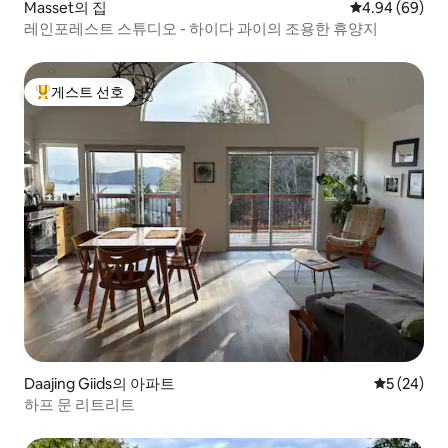
Masset의 집
평점 4.94점(5
4.94 (69)
레인포레스트 스튜디오 - 하이다 과이의 조용한 휴양지
게스트 선호
상위 게스트 선호
Daajing Giids의 아파트
평점 5점(5
5 (24)
하프 문 리트리트