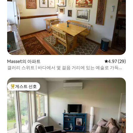
Masset의 아파트
평점 4.97점(5
4.97 (29)
갤러리 스위트 | 바다에서 몇 걸음 거리에 있는 예술로 가득한
숙소
게스트 선호
상위 게스트 선호