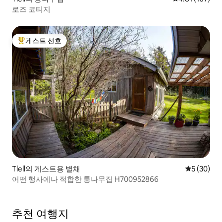
로즈 코티지
게스트 선호
상위 게스트 선호
Tlell의 게스트용 별채
평점 5점(5
5 (30)
어떤 행사에나 적합한 통나무집 H700952866
추천 여행지