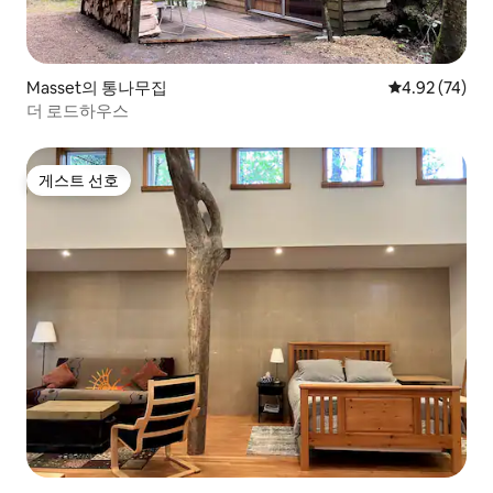
Masset의 통나무집
평점 4.92점(5
4.92 (74)
더 로드하우스
게스트 선호
게스트 선호