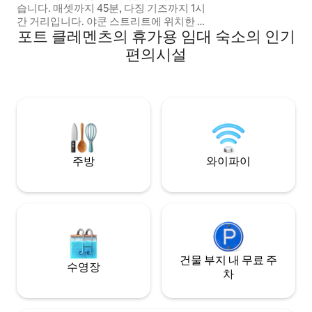
습니다. 매셋까지 45분, 다징 기즈까지 1시
간 거리입니다. 야쿤 스트리트에 위치한 따
포트 클레멘츠의 휴가용 임대 숙소의 인기
뜻한 우드 악센트가 돋보이는 이 새롭고 아
늑한 로프트에서 휴식을 취하고 재충전하
편의시설
세요. 야쿤 로프트는 소박한 매력과 현대적
인 편안함이 어우러진 집 같은 공간으로, 평
화롭고 편안한 휴가를 보내기에 안성맞춤
입니다. 사려 깊게 설계되었으며 등산로, 마
을 상점, 물가에서 불과 몇 분 거리에 있는
이곳은 하이다 과이의 아름다움을 탐험하
기에 좋은 아늑한 거점입니다.
주방
와이파이
건물 부지 내 무료 주
수영장
차