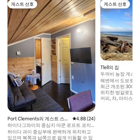
게스트 선호
게스트 선호
게스트 선호
게스트 선호
Tlell의 집
두꺼비 농장 게스트하
해변에서 도보로 5
최근 개조된 30에
위치한 방갈로입니다
커피, 차, 아이스크
을 크로우스 네스트
찾을 수 있습니다. Tle
심부에 위치하고 있
Port Clements의 게스트 스위
평점 4.88점(5점 만점), 후기 24
4.88 (24)
쪽에서 모험을 즐길
트
하이다그와이의 중심지 야쿤 로프트 코지
린 리 (Lynn Lee
프라이빗 니어 오션
하이다 과이 중심부에 완벽하게 위치하고
(Leandre Vigne
있으며 북쪽과 남쪽으로 쉽게 이동할 수 있
중 한 곳의 언덕 아