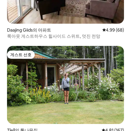
Daajing Giids의 아파트
평점 4.99점(5
4.99 (68)
룩아웃 게스트하우스 힐사이드 스위트, 멋진 전망
게스트 선호
게스트 선호
Tlell의 통나무집
평점 4.81점(5
4.81 (167)