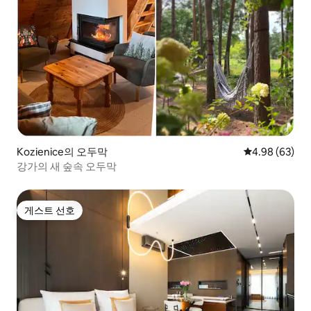
Kozienice의 오두막
평점 4.98점(5
4.98 (63)
강가의 새 숲속 오두막
게스트 선호
게스트 선호