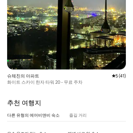
슈체친의 아파트
평점 5점(5
5 (41)
화이트 스카이 한자 타워 20 - 무료 주차
추천 여행지
다른 유형의 에어비앤비 숙소
즐길 거리