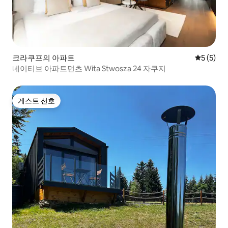
크라쿠프의 아파트
평점 5점(
5 (5)
네이티브 아파트먼츠 Wita Stwosza 24 자쿠지
게스트 선호
게스트 선호