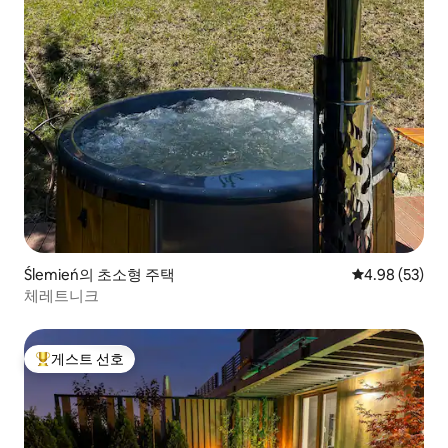
Ślemień의 초소형 주택
평점 4.98점(5
4.98 (53)
체레트니크
게스트 선호
상위 게스트 선호