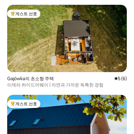
게스트 선호
상위 게스트 선호
Gajówka의 초소형 주택
평점 5점(
5 (6)
이제라 하이드어웨이 | 자연과 가까운 독특한 경험
게스트 선호
상위 게스트 선호