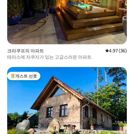
크라쿠프의 아파트
평점 4.97점(5
4.97 (36)
테라스에 자쿠지가 있는 고급스러운 아파트
게스트 선호
상위 게스트 선호