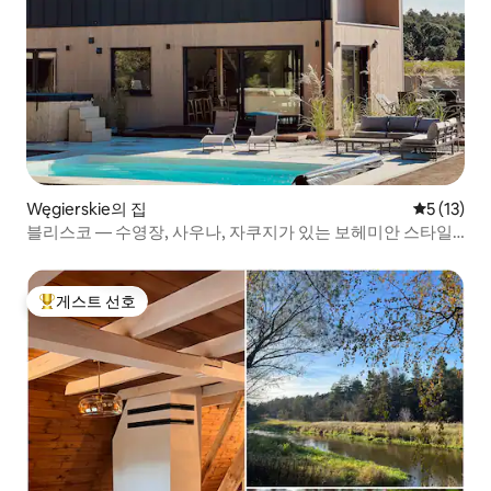
Węgierskie의 집
평점 5점(5
5 (13)
블리스코 — 수영장, 사우나, 자쿠지가 있는 보헤미안 스타일
의 빌라
게스트 선호
상위 게스트 선호