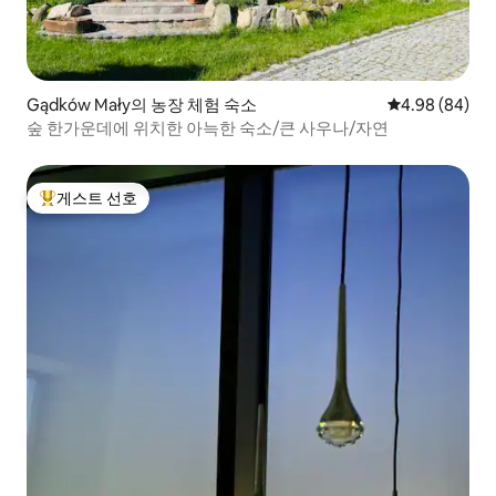
Gądków Mały의 농장 체험 숙소
평점 4.98점(5
4.98 (84)
숲 한가운데에 위치한 아늑한 숙소/큰 사우나/자연
게스트 선호
상위 게스트 선호