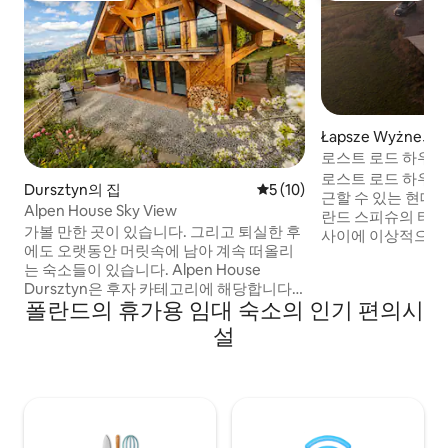
Łapsze Wyżne의
로스트 로드 하우스
로스트 로드 하우스
Dursztyn의 집
평점 5점(5점 만점), 후기 10
5 (10)
근할 수 있는 현대
Alpen House Sky View
란드 스피슈의 타
가볼 만한 곳이 있습니다. 그리고 퇴실한 후
사이에 이상적으로 
에도 오랫동안 머릿속에 남아 계속 떠올리
곳은 느긋하게 쉬고
는 숙소들이 있습니다. Alpen House
부터 일몰까지 산을
Dursztyn은 후자 카테고리에 해당합니다.
장소입니다. 주방이
폴란드의 휴가용 임대 숙소의 인기 편의시
사람들이 많이 다니지 않는 외딴 위치에 있
있으며 함께 머물 수 있습니
으며, 숲과 목초지로 둘러싸여 있고, 피에니
급 침구가 구비된 
설
니 산맥과 자르 산의 탁 트인 전망을 자랑합
의 멋진 전망을 감상
니다. 점점 더 경험하기 어려워지고 있는 것,
장까지 이어지는 창
즉 고요함, 공간, 진정한 평온함을 제공합니
와이파이 / 모카 마스터
다. 이곳에서는 커다란 창문을 통해 들어오
영합니다
는 햇살과 초원 위로 떠오르는 안개의 전망
을 보며 아침을 맞이할 수 있습니다. 저녁—