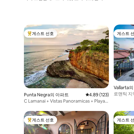
에서 1블록 거리
게스트 선호
게스트 
상위 게스트 선호
게스트 
Vallart
로맨틱 지
Punta Negra의 아파트
평점 4.89점(5점 만점), 
4.89 (123)
C Lamanai + Vistas Panoramicas + Playa
Semi Privada
게스트 선호
게스트 
상위 게스트 선호
게스트 