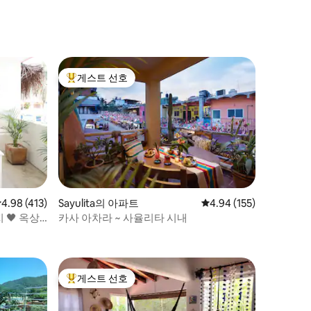
게스트 선호
상위 게스트 선호
점 4.98점(5점 만점), 후기 413개
4.98 (413)
Sayulita의 아파트
평점 4.94점(5점 만점), 
4.94 (155)
/
카사 아차라 ~ 사율리타 시내
게스트 선호
상위 게스트 선호