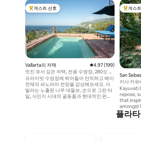
게스트 선호
게스트
상위 게스트 선호
상위 게
Vallarta의 저택
평점 4.97점(5점 만점), 
4.97 (199)
멋진 유서 깊은 저택, 전용 수영장, 280도 전
San Seb
망
프라이빗 수영장에 뛰어들어 만끽하고 베이
채
카사 카유
전체의 파노라마 전망을 감상해보세요. 이
Kayuvati C
빌라는 노출된 나무 대들보, 손으로 그린 타
repose, s
일, 식민지 시대의 골동품과 현대적인 편의
that inspire
시설을 갖추고 있으며 옛 멕시코의 세련미
amongst l
를 반영합니다. 저희 빌라는 북쪽으로 반데
플라타
spacious,
라스 베이, 푸에르토 바야르타, 남쪽으로 로
Hand craf
스 아르코스의 파노라마 전망을 감상할 수
(wood, st
있는 산등성이에 자리하고 있습니다. 위치
windows th
와 빌라 컬렉션은 비교할 수 없는 위치와 빌
light and 
라 단지의 화려한 건축 디테일로 인해 푸에