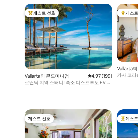
해변이 있습니다. 저희 한적하고 독점적인
게이티드 빌라 커뮤니티는 푸에르토 바야르
게스트 선호
게스트
상위 게스트 선호
상위 게
타의 매력적이고 역사적인 로맨틱 존에서
불과 몇 분 거리에 있으며, 마을에서 몇 분 거
리에 있으며, 푸에르토 바야르타 공항에서
불과 10마일 거리에 있습니다. 택시를 쉽게
이용할 수 있으며 7달러에 10분 만에 마을에
도착할 수 있습니다. 해안 도로 버스는 15분
마다 빌라 앞에 정차하며, 0.50달러로 10분
안에 마을에 도착할 수 있습니다!! 전용 주차
장이 포함되어 있습니다. 빌라에는 매일 오
Vallart
후 7시부터 오전 7시까지 경비원이 있습니
카사 코라손
다. 저녁에 발생하는 모든 문제나 질문은 보
Vallarta의 콘도미니엄
평점 4.97점(5점 만점), 
4.97 (199)
안 직원이 처리할 수 있습니다. 어린 자녀를
로맨틱 지역 스터너! 숙소 디스프루토 PV @
둔 가족을 위해 팩앤플레이 아기 침대, 부기
PIER|57
보드, 비치 타월 및 해변을 좋아하는 게스트
에게 필요한 기타 장비가 준비되어 있습니
다!
게스트 선호
게스트
게스트 선호
상위 게