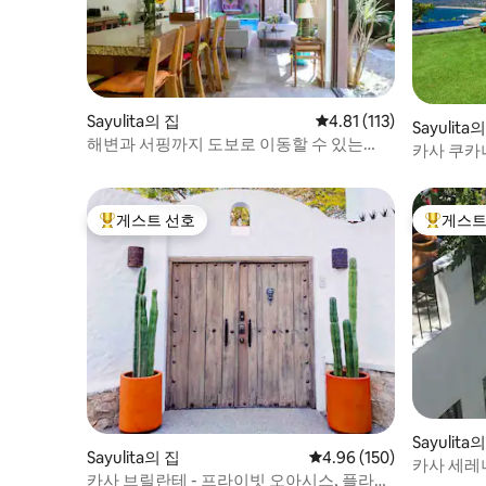
Sayulita의 집
평점 4.81점(5점 만점), 
4.81 (113)
Sayulita
해변과 서핑까지 도보로 이동할 수 있는
카사 쿠카나
Casa Tropical Sayulita
게스트 선호
게스트
상위 게스트 선호
상위 게
Sayulita
Sayulita의 집
평점 4.96점(5점 만점), 
4.96 (150)
카사 세레
카사 브릴란테 - 프라이빗 오아시스, 플라자