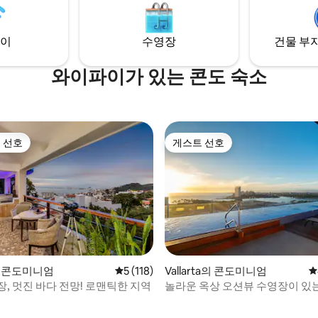
, sky and natural swimming
블로 마지코로 간주됩니다. 1600년대 식민
지 마을과 숲속의 아름다운 강변 산
n/yoga/artists retreat or simply
리하고, 쉬고, 걷고, 글을 쓰고, 
이
수영장
건물 부지
 with yourself.
수 있는 훌륭한 장소입니다.
와이파이가 있는 콘도 숙소
 선호
게스트 선호
스트 선호
게스트 선호
후기 448개
a의 콘도미니엄
평점 5점(5점 만점), 후기 118개
5 (118)
Vallarta의 콘도미니엄
평
, 멋진 바다 전망! 로맨틱한 지역
놀라운 옥상 오션뷰 수영장이 있
아늑한 아파트