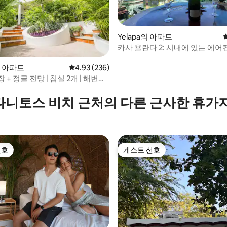
Yelapa의 아파트
카사 욜란다 2: 시내에 있는 에어
된 아늑한 아파트
후기 165개
a의 아파트
평점 4.93점(5점 만점), 후기 236개
4.93 (236)
 + 정글 전망 | 침실 2개 | 해변까
거리
니토스 비치 근처의 다른 근사한 휴가
선호
게스트 선호
선호
게스트 선호