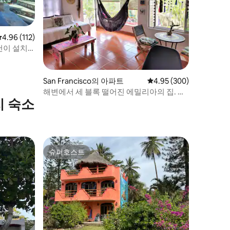
평점 4.96점(5점 만점), 후기 112개
4.96 (112)
컨이 설치
San Francisco의 아파트
평점 4.95점(5점 만점), 
4.95 (300)
해변에서 세 블록 떨어진 에밀리아의 집. 산
지 숙소
판초
슈퍼호스트
슈퍼호스트