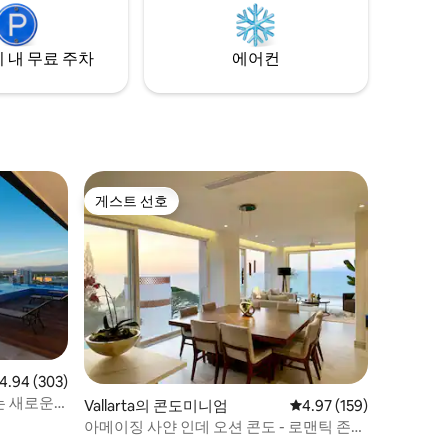
행객에게 완벽합니다.
책로. 요
매우 행복할
 내 무료 주차
에어컨
게스트 선호
게스트 선호
점 4.94점(5점 만점), 후기 303개
4.94 (303)
는 새로운
Vallarta의 콘도미니엄
평점 4.97점(5점 만점), 
4.97 (159)
아메이징 사얀 인데 오션 콘도 - 로맨틱 존
#B