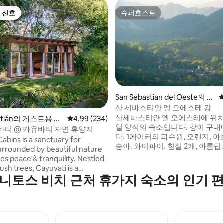
 선호
슈퍼호스트
스트 선호
슈퍼호스트
San Sebastian del Oeste의 별
후기 199개
장
산 세바스티안 델 오에스테 강
산세바스티안 델 오에스테에 위
astián의 게스트용 별
평점 4.99점(5점 만점), 후기 234개
4.99 (234)
얼 양식의 숙소입니다. 강이 구내
바티 @ 카유바티 자연 휴양지
다. 1에이커의 과수원, 오렌지, 아
abins is a sanctuary for
숭아. 와이파이. 침실 2개, 아름
urrounded by beautiful nature
완비된 주방, 청소 서비스. 인테
s peace & tranquility. Nestled
너 겸 건축가의 두 번째 고향입니
ush trees, Cayuvati is a
직원과 청소 서비스. 산세바스티안 델 오에
니토스 비치 근처 휴가지 숙소의 인기 
 Eco-Contemporary style cabin.
스테는 시에라 마드레 산맥에 자
ted with natural materials
으며, 매우 특권적인 초목과 웅장
one and adobe) and large
자랑합니다. 공기는 가장 순수합니
at allow for plenty of natural
하는 새. 산세바스티안은 푸에르토 바야르
magnificent views of the trees,
타 공항에서 1시간 15분 거리에 