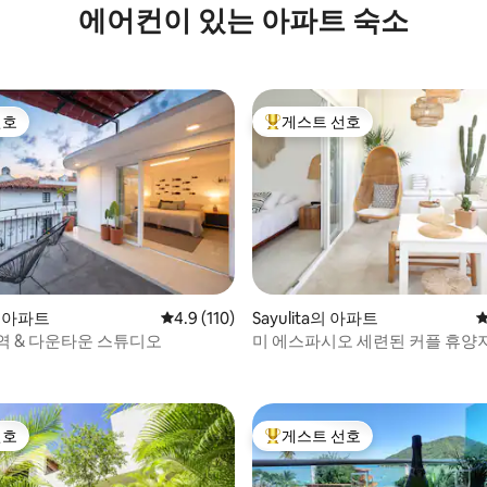
에어컨이 있는 아파트 숙소
선호
게스트 선호
선호
상위 게스트 선호
a의 아파트
평점 4.9점(5점 만점), 후기 110개
4.9 (110)
Sayulita의 아파트
평
역 & 다운타운 스튜디오
미 에스파시오 세련된 커플 휴양지 🖤 옥상
후기 123개
수영장
선호
게스트 선호
선호
상위 게스트 선호