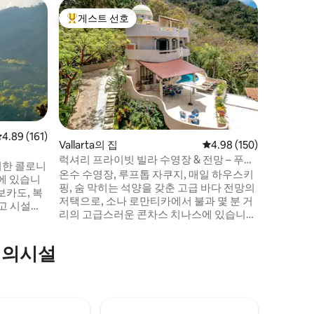
Sayulita
게스트 선호
게스트 
상위 게스트 선호
게스트 
카사 베라
부드럽게 
노는 놀라
망을 자랑
매우 세련
마스터 침
실, 킹사
다. 온수
운 토착 
평점 4.89점(5점 만점), 후기 161개
4.89 (161)
Vallarta의 집
평점 4.98점(5점 만점), 
4.98 (150)
있는 아름
럭셔리 프라이빗 빌라 수영장 & 전망 – 푸에
하고 프라
치한 콜로니
르토 바야르타
온수 수영장, 루프톱 자쿠지, 매일 하우스키
율리타에서
에 있습니
핑, 숨 막히는 석양을 갖춘 고급 바다 전망의
변지역에
보카도, 복
저택으로, 소나 로만티카에서 불과 몇 분 거
답고 시설이
리의 고급스러운 콘차스 치나스에 있습니
리어 디자이
다. 욕실이 딸린 침실 4개, 트윈 침대 2개가
다. 훌륭한
있는 TV 룸, 욕실 6.5개가 있습니다. 화덕이
편의시설
있는 테라스, 루프탑 스카이바, 맞춤형 가구,
리잡고 있
파노라마 창문, 게이트로 보호되는 프라이
한 전망을
버시, 안정적인 와이파이, 멋진 바다와 정글
다. 노래
전망. 편안함, 휴식, 잊을 수 없는 푸에르토
바야르타 휴가를 원하는 가족, 커플, 단체 여
있으며 푸에