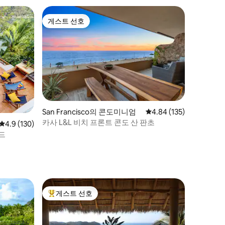
게스트 선호
게스트 선호
San Francisco의 콘도미니엄
평점 4.84점(5점 만점), 
4.84 (135)
카사 L&L 비치 프론트 콘도 산 판초
평점 4.9점(5점 만점), 후기 130개
4.9 (130)
드
게스트 선호
상위 게스트 선호