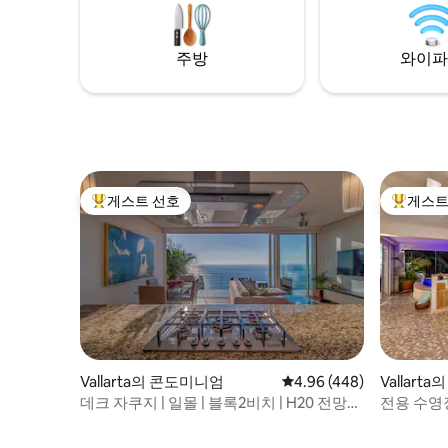
mountains
르토바야르타 최고의 빌라로 널리 인정받고
pool. Perfect for a romantic getaway, a
있습니다. 멋진 분위기에서 현대적인 럭셔
meditatio
리함을 모두 즐길 수 있는 멕시코 해안의 진
주방
와이파
time to be
정한 매력입니다. 저희의 파라다이스이자
내 집처럼 편안한 숙소이며, 게스트와 공유
하는 데 큰 자부심을 느낍니다! 빌라는 여러
분의 것입니다! 앞에서 뒤로, 위에서 아래로!
저는 이메일로 언제든지 연락 가능합니다.
PV에는 숙소 관리자, 하우스키핑 담당자, 정
원사/수영장 청소 담당자, 정기 유지 보수 서
비스도 마련되어 있습니다. 그 결과 발생하
게스트 선호
게스트
상위 게스트 선호
상위 게
는 모든 문제는 일반적으로 현지 직원이 신
속하게 처리할 수 있습니다. 저희 메이드는
요금의 일부로 주 2회 청소를 하며, 수영장/
정원 서비스는 매일 제공되므로 게스트는
일반적으로 도움을 받고 대화할 수 있는 사
람이 있습니다. 저희 직원들은 수년간 저희
와 함께 일해 왔으며 게스트에게 서비스를
제공하는 데 있어 매우 숙련되고 경험이 풍
부합니다. 이 빌라는 반데라스 베이 옆에 울
Vallarta의 콘도미니엄
평점 4.96점(5점 만점), 
4.96 (448)
Vallart
창한 정글로 덮인 산 사이에 위치한 푸에르
데크 자쿠지 | 일몰 | 블록2비치 | H20 전망
전용 수영장
토 바야르타의 사우스 쇼어에 있습니다. 놀
수영장
라운 자연과 고급스러운 숙소로 가득한 고
급스러운 지역입니다. 문 바로 앞에 최고의