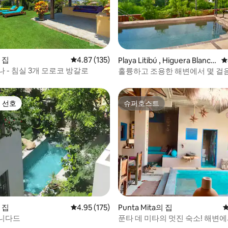
후기 113개
의 집
평점 4.87점(5점 만점), 후기 135개
4.87 (135)
Playa Litibú , Higuera Blanca,
평
Punta Mita의 집
 - 침실 3개 모로코 방갈로
훌륭하고 조용한 해변에서 몇 걸음
고속 와이파이
 선호
슈퍼호스트
스트 선호
슈퍼호스트
의 집
평점 4.95점(5점 만점), 후기 175개
4.95 (175)
Punta Mita의 집
평
후기 150개
니다드
푼타 데 미타의 멋진 숙소! 해변에