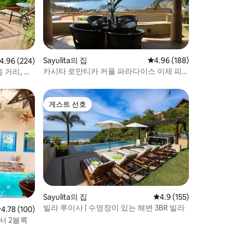
Sayulita의 집
평점 4.96점(5점 만점), 
4.96 (188)
점 4.96점(5점 만점), 후기 224개
4.96 (224)
카시타 로만티카 커플 파라다이스 이제 피
 거리, 초
오스와 함께!
게스트 선호
게스트 선호
Sayulita의 집
평점 4.9점(5점 만점), 
4.9 (155)
빌라 루이사 | 수영장이 있는 해변 3BR 빌라
점 4.78점(5점 만점), 후기 100개
4.78 (100)
서 2블록