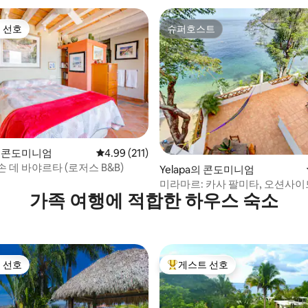
 선호
슈퍼호스트
스트 선호
슈퍼호스트
a의 콘도미니엄
평점 4.99점(5점 만점), 후기 211개
4.99 (211)
 데 바야르타 (로저스 B&B)
후기 199개
Yelapa의 콘도미니엄
미라마르: 카사 팔미타, 오션사이
가족 여행에 적합한 하우스 숙소
 선호
게스트 선호
스트 선호
상위 게스트 선호