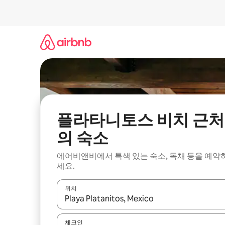
콘
텐
츠
로
바
로
가
기
플라타니토스 비치 근처
의 숙소
에어비앤비에서 특색 있는 숙소, 독채 등을 예약
세요.
위치
결과가 나오면 위·아래 화살표 키를 사용하거나 터치
체크인