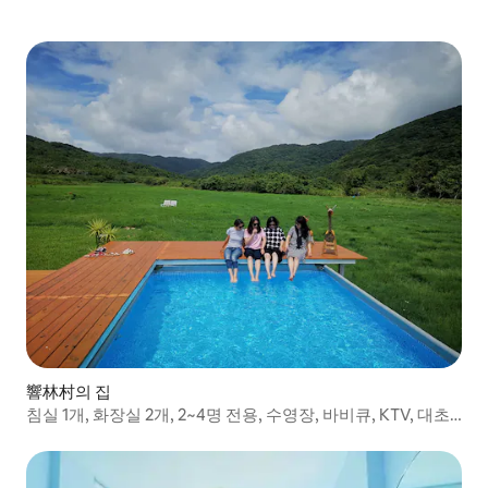
響林村의 집
침실 1개, 화장실 2개, 2~4명 전용, 수영장, 바비큐, KTV, 대초
원, 개울, 단독 사용, 다른 게스트는 받지 않음