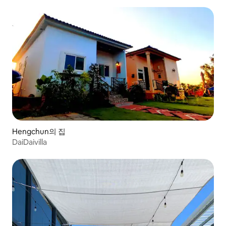
Hengchun의 집
DaiDaivilla