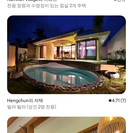
전용 정원과 수영장이 있는 침실 2개 주택
Hengchun의 저택
평점 4.71점
4.71 (7)
빌라 빌라 (성인 2명 전용)