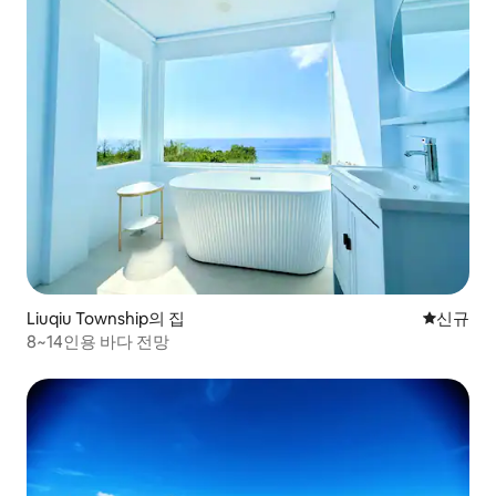
Liuqiu Township의 집
신규 숙소
신규
8~14인용 바다 전망