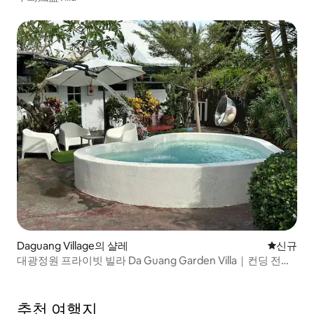
Daguang Village의 샬레
신규 숙소
신규
대광정원 프라이빗 빌라 Da Guang Garden Villa｜컨딩 전세
숙소
추천 여행지