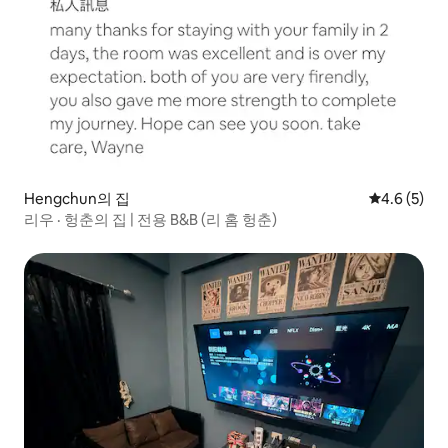
Hengchun의 집
평점 4.6점(
4.6 (5)
리우 · 헝춘의 집 | 전용 B&B (리 홈 헝춘)