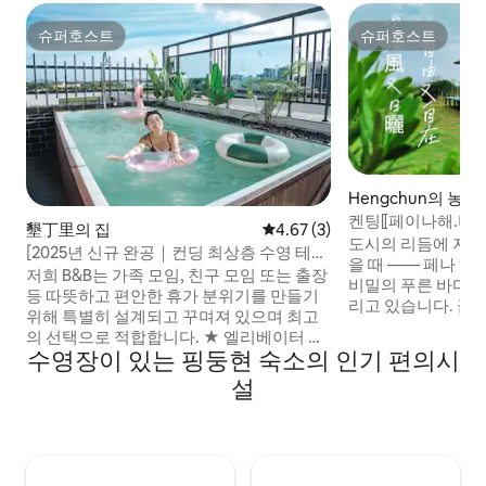
슈퍼호스트
슈퍼호스트
슈퍼호스트
슈퍼호스트
Hengchun의 농장
켄팅⟦페이나해.비밀 
墾丁里의 집
평점 4.67점(5점 만점), 후기 3
4.67 (3)
블 빌라 | 반려동
도시의 리듬에 지치고
[2025년 신규 완공｜컨딩 최상층 수영 테마
자유로운 바비큐・
을 때 —— 페나 해
민박] 전용｜야외 바비큐 공간｜KTV 노래
저희 B&B는 가족 모임, 친구 모임 또는 출장
보세요 - 국가여행
비밀의 푸른 바다가
방｜전동 마작 테이블
등 따뜻하고 편안한 휴가 분위기를 만들기
리고 있습니다. 끝없는 바닷바람과 부드러
위해 특별히 설계되고 꾸며져 있으며 최고
운 햇살이 있는 깜팅
의 선택으로 적합합니다. ★ 엘리베이터 시
며, 마치 매 순간이
수영장이 있는 핑둥현 숙소의 인기 편의시
설.(노인 및 짐 운반에 편리) 건물 내 엘리베
된 것처럼 느껴집니다. 'Pei'는 바다
이터를 이용해 모든 층을 쉽게 오갈 수 있습
설
러움, 신선한 바람
니다. 계단을 오르내릴 때 짐을 들어드릴 걱
'그'는 여러분이 찾
정은 하지 않으셔도 됩니다. 노년층은 쉽게
소, 인적이 드문 조
오르내릴 수 있어 최상의 편리함을 누릴 수
무한의 광활함을 의
있습니다. ★ 바비큐를 하고 음료를 마실 수
를 자유로움으로 가
도 있습니다. 고급 가스 바베큐 그릴은 많은