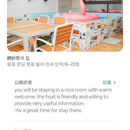
網紗里의 집
핑둥 쿤딩 첸펑 빌라 전세 민박/6~22명