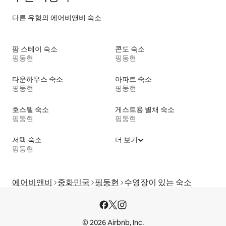
다른 유형의 에어비앤비 숙소
팜 스테이 숙소
콘도 숙소
핑둥현
핑둥현
타운하우스 숙소
아파트 숙소
핑둥현
핑둥현
호스텔 숙소
게스트용 별채 숙소
핑둥현
핑둥현
저택 숙소
더 보기
핑둥현
에어비앤비
중화민국
핑둥현
수영장이 있는 숙소
© 2026 Airbnb, Inc.