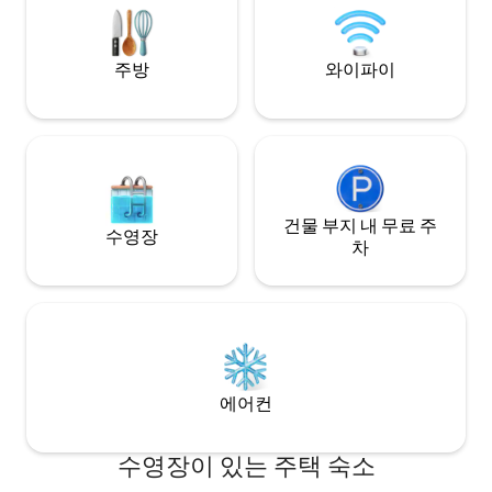
크릿 블루"는 결코
사람들이 번갈아 가며 불에 바람을 불어주
꿈의 푸른색이며, 
지 않아도 됩니다... 자연의 속삭임을 들으
림으로 융합되어 시
며 특별한 요리 경험을 하실 수 있습니다. ★
다. 여기서는 서두르지 않아도 되며, 인생은
주방
와이파이
옥상의 야외 라운지 공간과 수영장은 편안
시간에 묶여 있어서
한 휴식을 취하기에 완벽한 장소입니다. 햇
한 순간에 인생의 
살을 흠뻑 즐기고, 수영을 하고, 멀리 보이는
다. 햇살을 만끽하고
산의 전망을 감상하며 마음을 완전히 자유
리를 들으며, 느긋
롭게 할 수 있습니다. 모임과 엔터테인먼트
간과하기 쉬운 소
를 위한 파라다이스입니다! ★ 노래방 시설
세요. 페나 시. 시크릿 블루는 시간을 보내고
과 전자 마작 테이블이 끝없는 즐거움을 선
스트레스를 풀고 마
사하여 북적거리는 도시를 뒤로 하고 매일
건물 부지 내 무료 주
는 곳입니다. 가족,
수영장
밤 행복과 웃음으로 가득 채울 수 있습니다.
차
여유로운 시간을 즐기세요. 
★ 객실마다 헤어드라이어, 목욕 수건, 샴
일 뿐만 아니라 삶의
푸, 바디워시가 구비되어 있습니다. ☺️ 단,
리게 삶의 최고의 
칫솔, 치약 등 일회용 세면도구는 제공하지
에서 시간을 낭비해
않습니다. 매력적인 남부 대만에서 산의 광
활함을 느끼고, 바다의 열정을 느끼고, 시간
의 침묵을 느낄 수 있습니다.일출, 일몰, 별
이 빛나는 밤하늘 등 여행에 더 많은 추억을
에어컨
추가할 때입니다.
수영장이 있는 주택 숙소