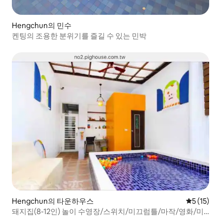
Hengchun의 민수
켄팅의 조용한 분위기를 즐길 수 있는 민박
Hengchun의 타운하우스
평점 5점(5
5 (15)
돼지집(8-12인) 놀이 수영장/스위치/미끄럼틀/마작/영화/미
니멀리즘 스타일/호스트 민박 인증/주차장/