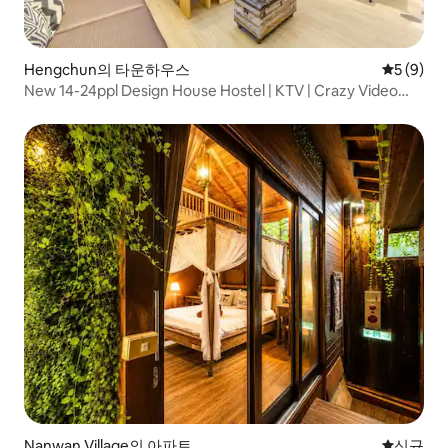
Hengchun의 타운하우스
평점 5점(
5 (9)
New 14-24ppl Design House Hostel | KTV | Crazy Video
Games | Bbf Hotpot | Water | Mahjong_Kenting Happy
Rabbit
Nanwan Village의 아파트
신규 숙소
신규