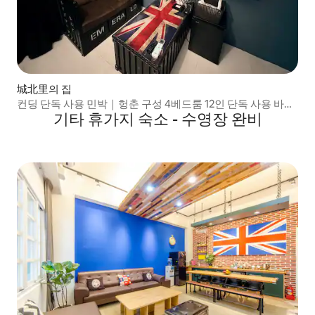
城北里의 집
컨딩 단독 사용 민박｜헝춘 구성 4베드룸 12인 단독 사용 바비
기타 휴가지 숙소 - 수영장 완비
큐/노래/전자 마작/텍사스 홀덤/수영장 도보 환승역 5분