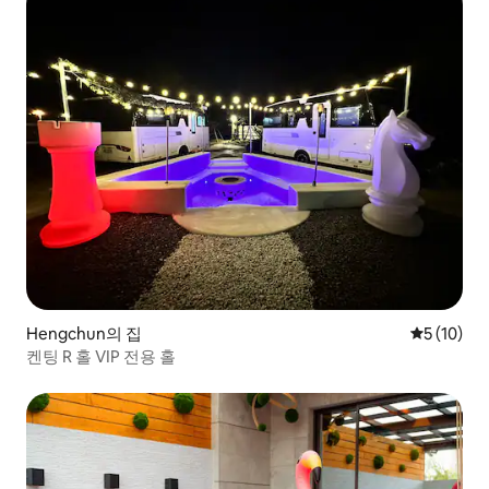
Hengchun의 집
평점 5점(5
5 (10)
켄팅 R 홀 VIP 전용 홀