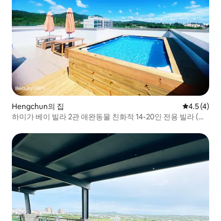
Hengchun의 집
평점 4.5점(
4.5 (4)
하미가 베이 빌라 2관 애완동물 친화적 14-20인 전용 빌라 (마
작 바베큐 노래방 수영장)