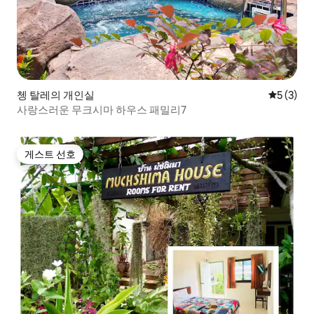
쳉 탈레의 개인실
평점 5점(
5 (3)
사랑스러운 무크시마 하우스 패밀리7
게스트 선호
게스트 선호