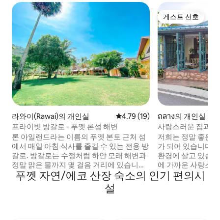
게스트 선호
게스트 선호
라와이(Rawai)의 개인실
평점 4.79점(5점 만점), 후기 19
4.79 (19)
ถลาง의 개인실
프라이빗 방갈로 - 푸껫 론섬 해변
사랑스러운 집과 친
론 아일랜드라는 이름의 푸껫 본토 근처 섬
저희는 정말 좋은 
에서 매일 아침 식사를 즐길 수 있는 전용 방
가 되어 있습니다.
갈로. 방갈로는 수정처럼 하얀 모래 해변과
환경에 살고 있습니
정말 맑은 물까지 몇 걸음 거리에 있습니다.
에 가까운 사랑스러
푸껫 자연/에코 산장 숙소의 인기 편의시
리조트에는 3개의 수영장, 레스토랑, 바비
공합니다. 조용하고 친절한 동네에 위치한
큐 서비스, 스노클링 시설, 카약, 비치 체어,
편리한 위치는 푸
설
해변에서 휴식을 취할 수 있는 작은 오두막
보장합니다. 그리고
이 있습니다. 방은 정말 깨끗하고 관리가 잘
방타오 마을의 중
되어있습니다 리조트 와이파이를 통해 하
다. 저희는 여러분