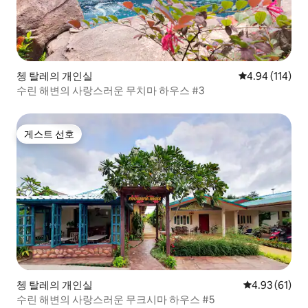
쳉 탈레의 개인실
평점 4.94점(5
4.94 (114)
수린 해변의 사랑스러운 무치마 하우스 #3
게스트 선호
게스트 선호
쳉 탈레의 개인실
평점 4.93점(5
4.93 (61)
수린 해변의 사랑스러운 무크시마 하우스 #5