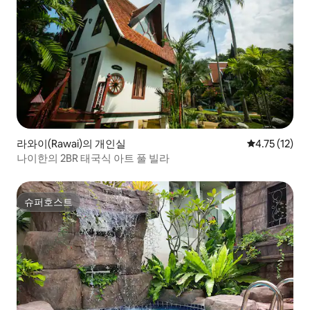
라와이(Rawai)의 개인실
평점 4.75점(
4.75 (12)
나이한의 2BR 태국식 아트 풀 빌라
슈퍼호스트
슈퍼호스트