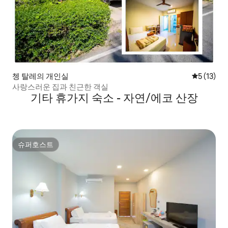
쳉 탈레의 개인실
평점 5점(5
5 (13)
사랑스러운 집과 친근한 객실
기타 휴가지 숙소 - 자연/에코 산장
슈퍼호스트
슈퍼호스트