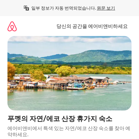
콘
일부 정보가 자동 번역되었습니다. 
원문 보기
텐
츠
로
당신의 공간을 에어비앤비하세요
바
로
가
기
푸껫의 자연/에코 산장 휴가지 숙소
에어비앤비에서 특색 있는 자연/에코 산장 숙소를 찾아 예
약하세요.