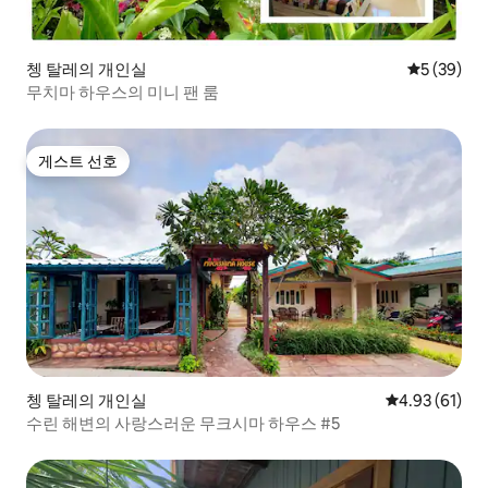
쳉 탈레의 개인실
평점 5점(5
5 (39)
무치마 하우스의 미니 팬 룸
게스트 선호
게스트 선호
쳉 탈레의 개인실
평점 4.93점(5
4.93 (61)
수린 해변의 사랑스러운 무크시마 하우스 #5