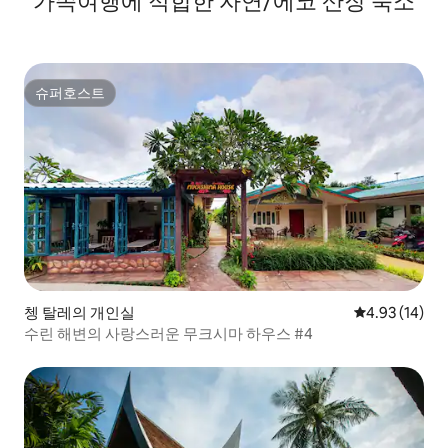
가족여행에 적합한 자연/에코 산장 숙소
슈퍼호스트
슈퍼호스트
쳉 탈레의 개인실
평점 4.93점(5
4.93 (14)
수린 해변의 사랑스러운 무크시마 하우스 #4