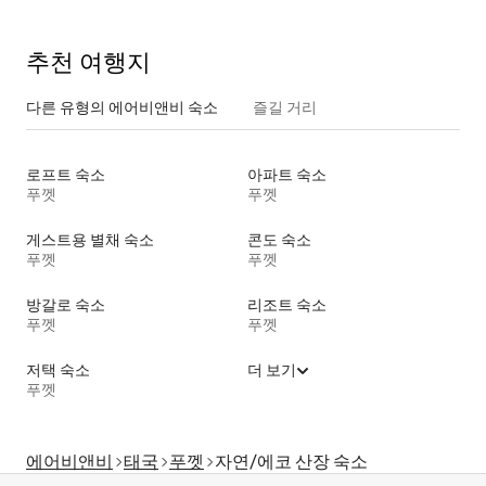
추천 여행지
다른 유형의 에어비앤비 숙소
즐길 거리
로프트 숙소
아파트 숙소
푸껫
푸껫
게스트용 별채 숙소
콘도 숙소
푸껫
푸껫
방갈로 숙소
리조트 숙소
푸껫
푸껫
저택 숙소
더 보기
푸껫
에어비앤비
태국
푸껫
자연/에코 산장 숙소