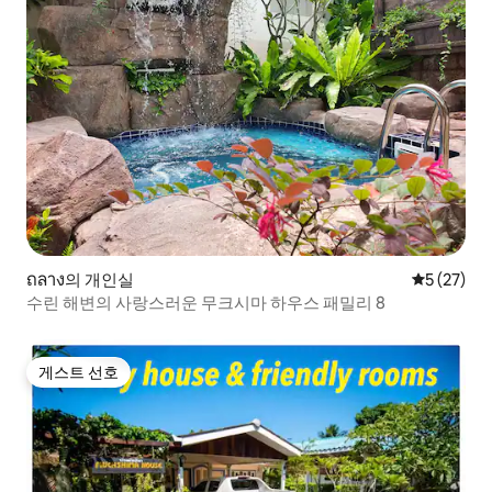
ถลาง의 개인실
평점 5점(5
5 (27)
수린 해변의 사랑스러운 무크시마 하우스 패밀리 8
게스트 선호
게스트 선호