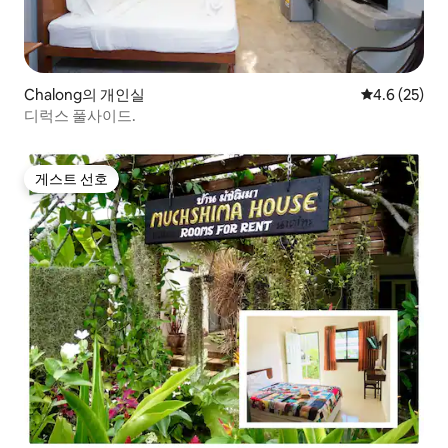
Chalong의 개인실
평점 4.6점(5
4.6 (25)
디럭스 풀사이드.
게스트 선호
게스트 선호