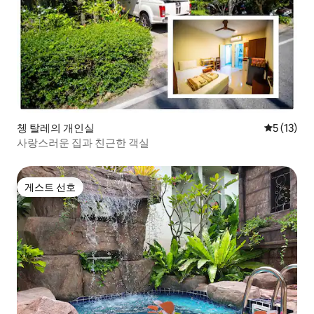
쳉 탈레의 개인실
평점 5점(5
5 (13)
사랑스러운 집과 친근한 객실
게스트 선호
게스트 선호