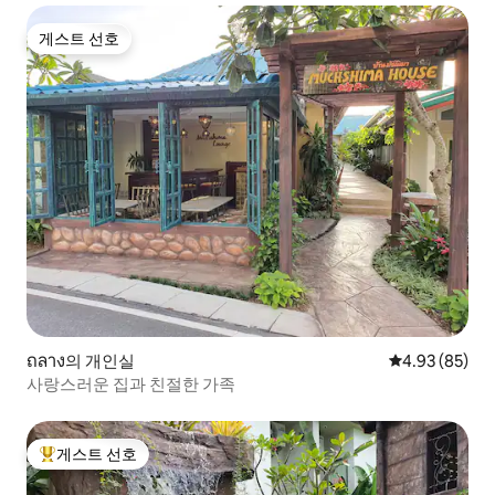
게스트 선호
게스트 선호
ถลาง의 개인실
평점 4.93점(5
4.93 (85)
사랑스러운 집과 친절한 가족
게스트 선호
상위 게스트 선호