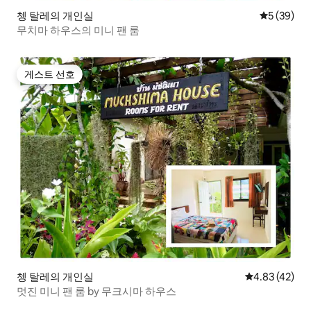
쳉 탈레의 개인실
평점 5점(5
5 (39)
무치마 하우스의 미니 팬 룸
게스트 선호
게스트 선호
쳉 탈레의 개인실
평점 4.83점(5
4.83 (42)
멋진 미니 팬 룸 by 무크시마 하우스