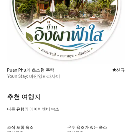
Puan Phu의 초소형 주택
신규 숙소
신규
Youn Stay: 바인잉파파사이
추천 여행지
다른 유형의 에어비앤비 숙소
조식 포함 숙소
온수 욕조가 있는 숙소