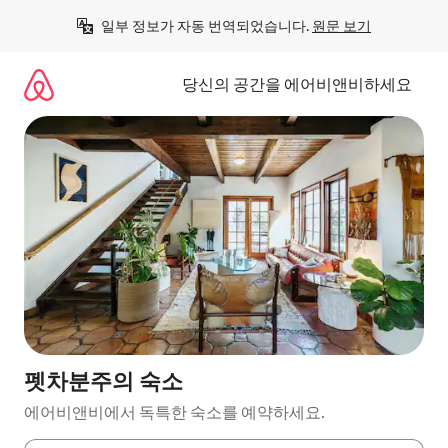
콘
일부 정보가 자동 번역되었습니다. 
원문 보기
텐
츠
로
당신의 공간을 에어비앤비하세요
바
로
가
기
펫차분주의 숙소
에어비앤비에서 독특한 숙소를 예약하세요.