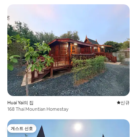
Huai Yai의 집
신규 숙소
신규
168 Thai Mountian Homestay
게스트 선호
게스트 선호