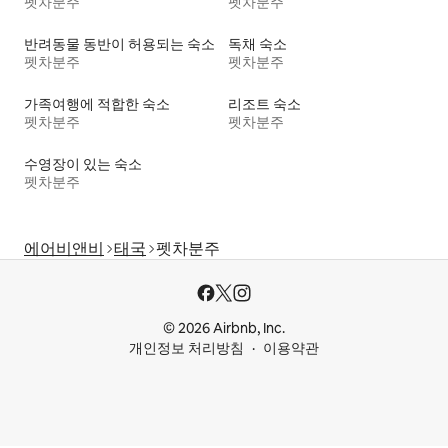
펫차분주
펫차분주
반려동물 동반이 허용되는 숙소
독채 숙소
펫차분주
펫차분주
가족여행에 적합한 숙소
리조트 숙소
펫차분주
펫차분주
수영장이 있는 숙소
펫차분주
에어비앤비
태국
펫차분주
© 2026 Airbnb, Inc.
개인정보 처리방침
이용약관