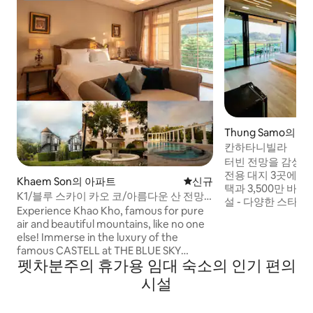
Thung Samo의 집
칸하타니빌라
터빈 전망을 감상할 수
전용 대지 3곳에 위
Khaem Son의 아파트
신규 숙소
신규
택과 3,500만 바트 상당의 
K1/블루 스카이 카오 코/아름다운 산 전망
설 - 다양한 스타일의 침실 - 스마
객실
Experience Khao Kho, famous for pure
65 및 55인치 - TV, 유튜브, 넷플릭스 무료
air and beautiful mountains, like no one
시청 - 초고속 와이파이 1000/500mb - 주
else! Immerse in the luxury of the
방은 요리하고, 매
famous CASTELL at THE BLUE SKY
- 전기 하키 당구대와
펫차분주의 휴가용 임대 숙소의 인기 편의
KHAO KHO, home to a 10-acre English
테이블이 있습니다. * * * 그 이상 8 ~ 12명
garden, giant tree labyrinth, and
시설
숙박할 수 있으며,
fountains. Delight in dining at the cafes,
고기 팬으로 통화할
then enjoy sunset drinks at the 360-
아주 가깝습니다. 