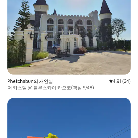
Phetchabun의 개인실
평점 4.91점(5
4.91 (34)
더 카스텔 @ 블루스카이 카오코(객실 9/48)