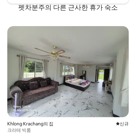
펫차분주의 다른 근사한 휴가 숙소
Khlong Krachang의 집
신규 숙소
신규
크라테 빅룸