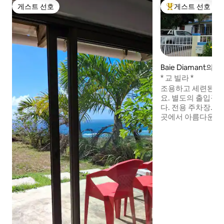
게스트 선호
게스트 선호
게스트 선호
상위 게스트 선호
Baie Diamant의 
* 교 빌라 *
조용하고 세련된 
요. 별도의 출입구가 있는 위층 아파트입니
다. 전용 주차장. 바닷가를 마주하고 있어 그
곳에서 아름다운 석
니다. 여러분의 건강을 위해 이 숙소는 금연
입니다. 각 객실에는 욕실, 화장실, 세면대,
에어컨, TV, 냉장
저희 숙소는 베이옥스
Huîtres)에서 약 
Mathurin)에서 3K
정류장은 50m 거리에 있
편 편도 10유로.