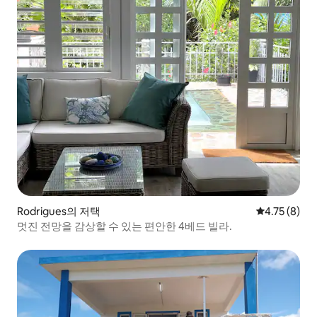
Rodrigues의 저택
평점 4.75점(
4.75 (8)
멋진 전망을 감상할 수 있는 편안한 4베드 빌라.