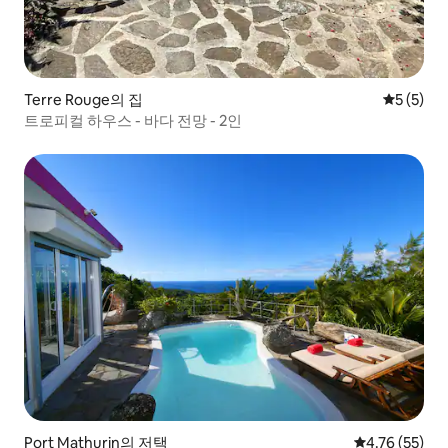
Terre Rouge의 집
평점 5점(
5 (5)
트로피컬 하우스 - 바다 전망 - 2인
Port Mathurin의 저택
평점 4.76점(5
4.76 (55)