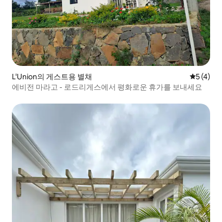
L'Union의 게스트용 별채
평점 5점(
5 (4)
에비전 마라고 - 로드리게스에서 평화로운 휴가를 보내세요