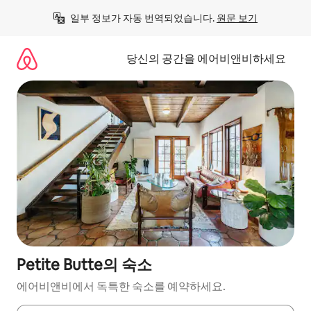
콘
일부 정보가 자동 번역되었습니다. 
원문 보기
텐
츠
로
당신의 공간을 에어비앤비하세요
바
로
가
기
Petite Butte의 숙소
에어비앤비에서 독특한 숙소를 예약하세요.