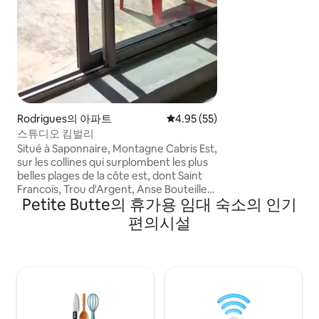
Rodrigues의 아파트
평점 4.95점(5점 만점), 후기 55
4.95 (55)
스튜디오 킴벌리
Situé à Saponnaire, Montagne Cabris Est,
sur les collines qui surplombent les plus
belles plages de la côte est, dont Saint
Francois, Trou d'Argent, Anse Bouteille
Petite Butte의 휴가용 임대 숙소의 인기
et Graviers. L'hébergement vous offre
une escale authentique dans le temps et
편의시설
la nature.Du village, empruntez de
beaux sentiers randonnée qui vous
mèneront directement vers les
magnifiques criques de Trou d'argent et
Anse Bouteille, accessibles seulement à
pied.