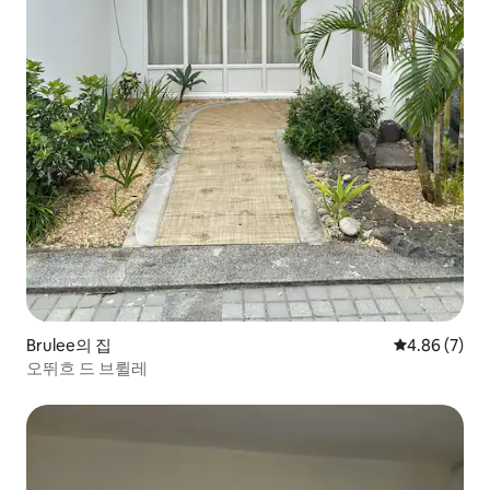
Brulee의 집
평점 4.86점(
4.86 (7)
오뛰흐 드 브륄레