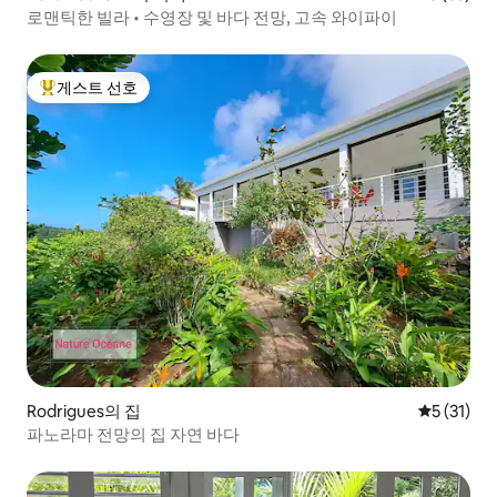
로맨틱한 빌라 • 수영장 및 바다 전망, 고속 와이파이
게스트 선호
상위 게스트 선호
Rodrigues의 집
평점 5점(5
5 (31)
파노라마 전망의 집 자연 바다