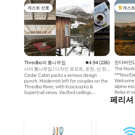
게스트 선호
게스트
게스트 선호
상위 게
진다바인(J
Thredbo의 통나무집
평점 4.94점(5점 만점), 
4.94 (226)
집
The Noo
시더 통나무집 | 디자인 로프트, 온천, 산 전
망
***Nov/De
Cedar Cabin packs a serious design
Welcome t
punch. Modernist loft for couples on the
alpine es
Thredbo River, with Kosciuszko &
Relax in o
Supertrail views. Vaulted ceilings.
페리셔
blending 
Japanese Onsen for post-slope unwind.
conscious design.
Award-winning, curated interiors with a
mountain 
custom Shal mural. Balcony frames the
and witne
riverfront swimming hole and morning
brumbies 
light. Steps from lifts, cafés & village
landscape. Set on a private 100
trails. Featured in Broadsheet, Vogue
property,
Living, Country Style & The Local Project.