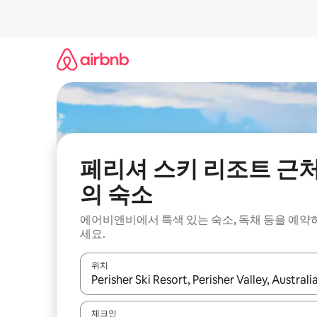
콘
텐
츠
로
바
로
가
기
페리셔 스키 리조트 근
의 숙소
에어비앤비에서 특색 있는 숙소, 독채 등을 예약
세요.
위치
결과가 나오면 위·아래 화살표 키를 사용하거나 터치
체크인