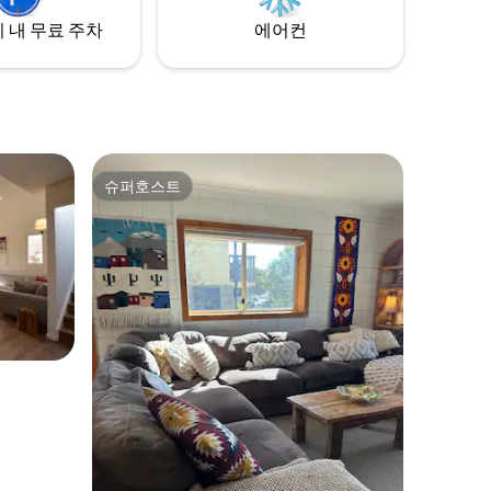
급자족: 퇴비 변기, 태양광 발전, 전기 사용
 내 무료 주차
에어컨
량 최소화.
슈퍼호스트
슈퍼호스트