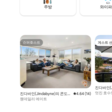
and 35 m
This rare boutique alpine cabin blends
주방
와이파
Perisher. Your own space, surrounded by
mountains, design & effortless style.
peace and
슈퍼호스트
게스트 
슈퍼호스트
게스트 
진다바인(J
미니엄
멋진 호수와
진다바인(Jindabyne)의 콘도미
평점 4.64점(5점 만점),
4.64 (14)
니엄
웬데일리 에이트