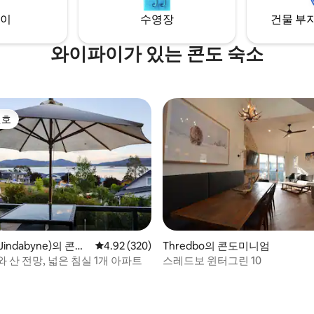
inutes from Thredbo and
이
수영장
건물 부지
 nature.
와이파이가 있는 콘도 숙소
선호
선호
indabyne)의 콘도
평점 4.92점(5점 만점), 후기 320개
4.92 (320)
Thredbo의 콘도미니엄
 산 전망, 넓은 침실 1개 아파트
스레드보 윈터그린 10
 후기 14개