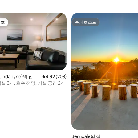
선호
슈퍼호스트
선호
슈퍼호스트
indabyne)의 집
평점 4.92점(5점 만점), 후기 203개
4.92 (203)
침실 3개, 호수 전망, 거실 공간 2개
Berridale의 집