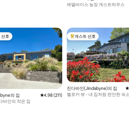
에델바이스 농장 게스트하우스
후기 129개
 선호
게스트 선호
스트 선호
상위 게스트 선호
진다바인(Jindabyne)의 집
평
벨로카 뷰 - 내 집처럼 편안한 숙
dabyne의 집
평점 4.98점(5점 만점), 후기 211개
4.98 (211)
다바인의 작은 집