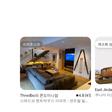
슈퍼호스트
게스트 
슈퍼호스트
게스트 
East Ji
쿠나마 타
Thredbo의 콘도미니엄
평점 4.8점(5점 만점),
4.8 (41)
스레드보 펜트하우스 아파트 - 센트럴 빌리
지