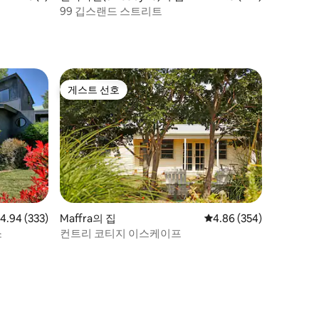
99 깁스랜드 스트리트
게스트 선호
게스트 선호
점 4.94점(5점 만점), 후기 333개
4.94 (333)
Maffra의 집
평점 4.86점(5점 만점), 
4.86 (354)
소
컨트리 코티지 이스케이프