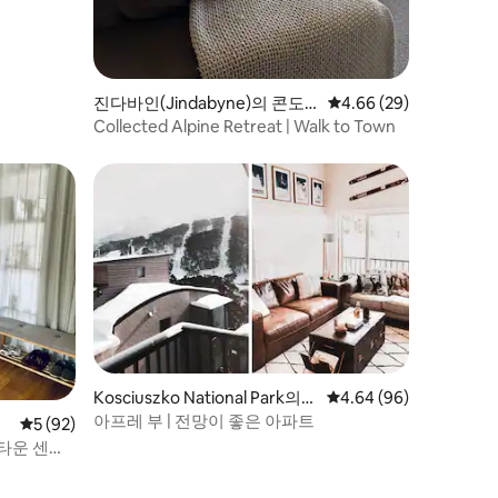
진다바인(Jindabyne)의 콘도
평점 4.66점(5점 만점),
4.66 (29)
미니엄
Collected Alpine Retreat | Walk to Town
Kosciuszko National Park의
평점 4.64점(5점 만점),
4.64 (96)
콘도미니엄
아프레 부 | 전망이 좋은 아파트
니
평점 5점(5점 만점), 후기 92개
5 (92)
 타운 센터