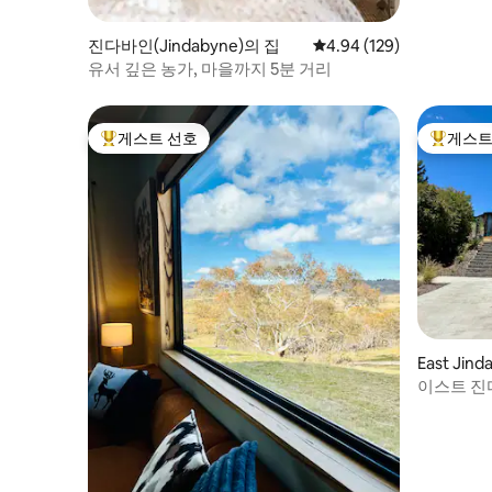
진다바인(Jindabyne)의 집
평점 4.94점(5점 만점), 
4.94 (129)
유서 깊은 농가, 마을까지 5분 거리
게스트 선호
게스트
상위 게스트 선호
상위 게
East Jin
이스트 진