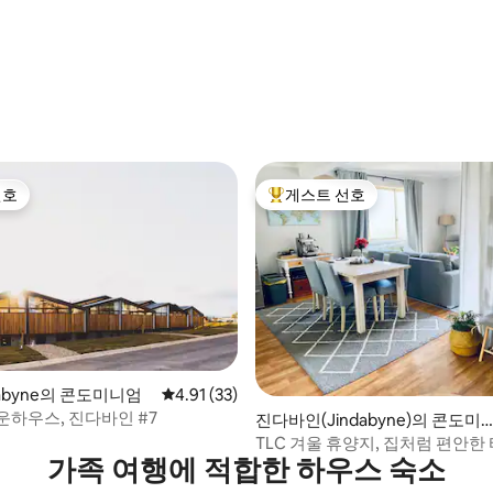
선호
게스트 선호
선호
상위 게스트 선호
ndabyne의 콘도미니엄
평점 4.91점(5점 만점), 후기 33개
4.91 (33)
운하우스, 진다바인 #7
 후기 41개
진다바인(Jindabyne)의 콘도미
엄
TLC 겨울 휴양지, 집처럼 편안한
가족 여행에 적합한 하우스 숙소
생활