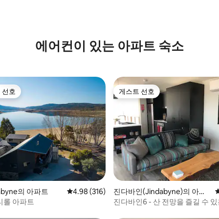
 후기 10개
에어컨이 있는 아파트 숙소
 선호
게스트 선호
스트 선호
게스트 선호
후기 128개
ndabyne의 아파트
평점 4.98점(5점 만점), 후기 316개
4.98 (316)
진다바인(Jindabyne)의 아파
트
티롤 아파트
진다바인6 - 산 전망을 즐길 수 
햇살 좋은 2베드룸/2욕실