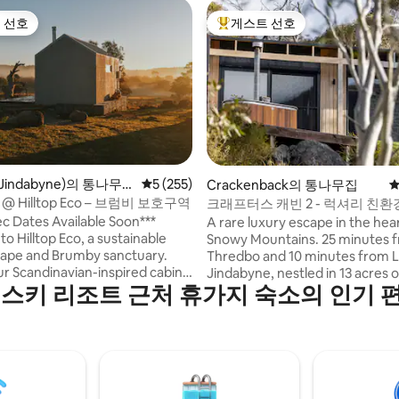
 선호
게스트 선호
스트 선호
상위 게스트 선호
indabyne)의 통나무
평점 5점(5점 만점), 후기 255개
5 (255)
후기 226개
Crackenback의 통나무집
평
k @ Hilltop Eco – 브럼비 보호구역
크래프터스 캐빈 2 - 럭셔리 친환
c Dates Available Soon***
A rare luxury escape in the hear
o Hilltop Eco, a sustainable
Snowy Mountains. 25 minutes 
cape and Brumby sanctuary.
Thredbo and 10 minutes from 
ur Scandinavian-inspired cabin,
Jindabyne, nestled in 13 acres o
 스키 리조트 근처 휴가지 숙소의 인기 
warmth, simplicity, and eco-
bushland beneath Crackenback 
 Enjoy sweeping
in winter, hike or fish in summe
views, peaceful surroundings,
unwind in style. Watch kangaro
ss our mob of once wild
wallabies at dusk, soak in the 
wandering across the
hot tub under the stars and wa
-acre
stunning views over the Thredb
 just 15 minutes from Jindabyne