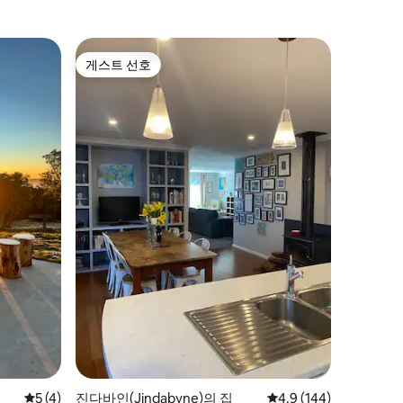
게스트 선호
게스트 선호
평점 5점(5점 만점), 후기 4개
5 (4)
진다바인(Jindabyne)의 집
평점 4.9점(5점 만점), 
4.9 (144)