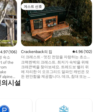
Cracke
게스트 선호
게스트
게스트 선호
상위 게
*산으로 
러운 편안
틴커스필
소입니다. 도시의 혼란에 지치셨나요? 
스필드로 
시고, 아
한 산 오
기세요. 
동물을 동
최고의 것
Crackenback의 집
평점 4.96점(5점 만점), 
4.96 (102)
점 4.97점(5점 만점), 후기 106개
4.97 (106)
다. 도시
더 크레스트 - 멋진 전망을 자랑하는 초소형
경 숙소
화롭게 어우
주택
크랙켄백의 크레스트. 최저가 숙박을 위해
t of the
이와 함께
크래큰백을 찾아보세요. 트레드보 밸리 위
from
한 곳입니
에 자리한 이 오프그리드 알파인 캐빈은 모
Lake
다리고 있
든 편안함을 제공합니다. 데크, 침대 또는 화
f alpine
편의시설
덕에서 멋진 전망을 즐기실 수 있습니다. 트
Peak. Ski
레드보와 진다바인 사이에 위치하고 있으
r or simply
며, 스타링크 와이파이, 프로젝터, 바베큐,
os and
게임, 화덕이 있습니다. 어린이: 7세 이상 어
wood-fired
린이만 가능합니다. 반려동물: 요청 시 소형
ke up to
견 1마리만 가능합니다. 참고: 눈이 내리면
o Valley.
접근이 제한될 수 있습니다. AWD 권장. 자