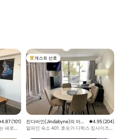
게스트 선호
상위 게스트 선호
평점 4.87점(5점 만점), 후기 101개
4.87 (101)
진다바인(Jindabyne)의 아파
평점 4.95점(5점 만점), 
4.95 (204)
트
있는 새로운
알파인 숙소 401. 호숫가 디럭스 킹사이즈
침대 아파트