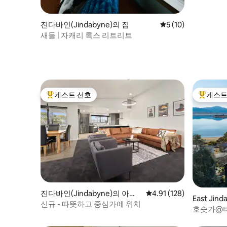
진다바인(Jindabyne)의 집
평점 5점(5점 만점),
5 (10)
새들 | 자캐리 록스 리트리트
게스트 선호
게스트
상위 게스트 선호
상위 게
진다바인(Jindabyne)의 아파
평점 4.91점(5점 만점), 
4.91 (128)
East Ji
트
신규 - 따뜻하고 중심가에 위치
호숫가@