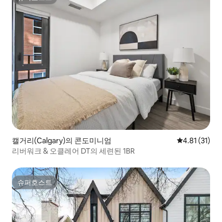
슈퍼호스트
캘거리(Calgary)의 콘도미니엄
평점 4.81점(
4.81 (31)
리버워크 & 오클레어 DT의 세련된 1BR
슈퍼호스트
슈퍼호스트