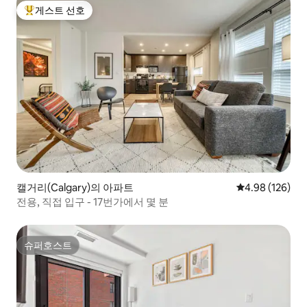
게스트 선호
상위 게스트 선호
캘거리(Calgary)의 아파트
평점 4.98점(5점
4.98 (126)
전용, 직접 입구 - 17번가에서 몇 분
슈퍼호스트
슈퍼호스트