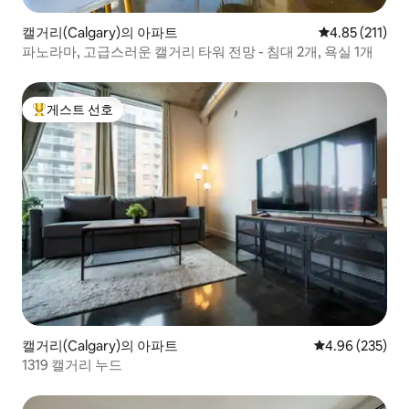
캘거리(Calgary)의 아파트
평점 4.85점(5
4.85 (211)
파노라마, 고급스러운 캘거리 타워 전망 - 침대 2개, 욕실 1개
게스트 선호
상위 게스트 선호
캘거리(Calgary)의 아파트
평점 4.96점(5점
4.96 (235)
1319 캘거리 누드