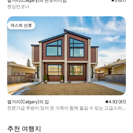
캘거리(Calgary)의 콘도미니엄
평점 5점(5
5 (67)
켄싱턴코너
게스트 선호
게스트 선호
캘거리(Calgary)의 집
평점 4.92점(5
4.92 (61)
전문가급 주방이 있어 온 가족이 함께 즐길 수 있는 고급스러
운 공간
추천 여행지