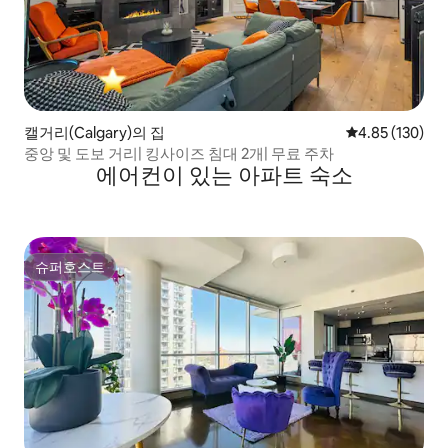
캘거리(Calgary)의 집
평점 4.85점(5점
4.85 (130)
중앙 및 도보 거리| 킹사이즈 침대 2개| 무료 주차
에어컨이 있는 아파트 숙소
슈퍼호스트
슈퍼호스트