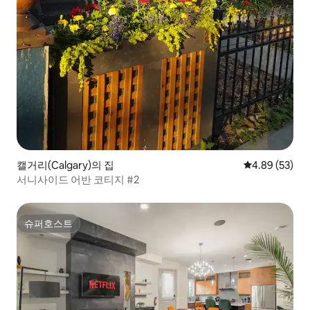
캘거리(Calgary)의 집
평점 4.89점(5
4.89 (53)
서니사이드 어반 코티지 #2
슈퍼호스트
슈퍼호스트