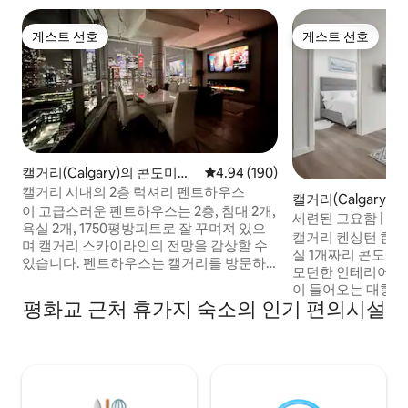
게스트 선호
게스트 선호
게스트 선호
게스트 선호
캘거리(Calgary)의 콘도미니
평점 4.94점(5점 만점), 후기 190
4.94 (190)
엄
캘거리 시내의 2층 럭셔리 펜트하우스
캘거리(Calgary)
이 고급스러운 펜트하우스는 2층, 침대 2개,
엄
세련된 고요함 | 켄싱
욕실 2개, 1750평방피트로 잘 꾸며져 있으
컨
캘거리 켄싱턴 한복
며 캘거리 스카이라인의 전망을 감상할 수
실 1개짜리 콘도에 
있습니다. 펜트하우스는 캘거리를 방문하
모던한 인테리어와 
는 임원에게 적합하며, 경험해야 할 전망을
이 들어오는 대형 
갖춘 매우 고급스러운 숙박을 특별한 사람
평화교 근처 휴가지 숙소의 인기 편의시설
주차와 함께 멋진 도
에게 선사하기에 적합합니다. 특징: 스카이
는 루프톱 파티오를
라인을 자랑할 수 있는 바닥에서 천장까지
편의 시설을 이용하
이어지는 유리가 있는 대형 마스터 침실. 마
득한 Ctrain 옆
스터 욕실은 장엄하며 스팀 샤워, 바디 제트,
레스토랑, 부티크,
난방 바닥, 비데, 제트 욕조, 발코니가 있습
걸음 거리에 있습니
니다. 안전한 대형 주차장 1개.