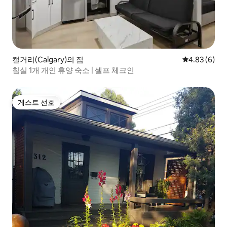
캘거리(Calgary)의 집
평점 4.83점(
4.83 (6)
침실 1개 개인 휴양 숙소 | 셀프 체크인
게스트 선호
게스트 선호