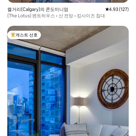
캘거리(Calgary)의 콘도미니엄
평점 4.93점(5
4.93 (127)
{The Lotus} 펜트하우스 • 산 전망 • 킹사이즈 침대
게스트 선호
상위 게스트 선호