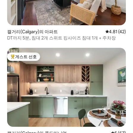
캘거리(Calgary)의 아파트
평점 4.81점(
4.81 (42)
DT까지 5분, 침대 2개 스위트 킹사이즈 침대 1개 + 주차장
게스트 선호
상위 게스트 선호