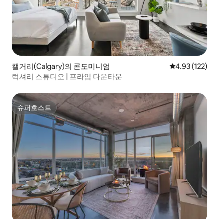
캘거리(Calgary)의 콘도미니엄
평점 4.93점(5
4.93 (122)
럭셔리 스튜디오 | 프라임 다운타운
슈퍼호스트
슈퍼호스트