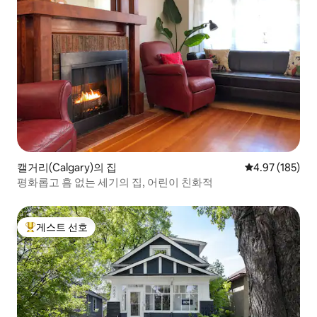
캘거리(Calgary)의 집
평점 4.97점(5점
4.97 (185)
평화롭고 흠 없는 세기의 집, 어린이 친화적
게스트 선호
상위 게스트 선호