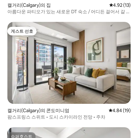
캘거리(Calgary)의 집
평점 4.92점(5
4.92 (13)
아름다운 파티오가 있는 새로운 DT 숙소 / 어디든 걸어서 갈 수
있습니다!
게스트 선호
게스트 선호
캘거리(Calgary)의 콘도미니엄
평점 4.84점(5
4.84 (19)
팜스프링스 스위트 • 도시 스카이라인 전망 • 주차
슈퍼호스트