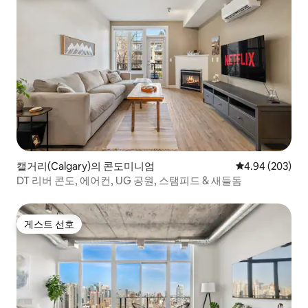
캘거리(Calgary)의 콘도미니엄
평점 4.94점(5점
4.94 (203)
DT 리버 콘도, 에어컨, UG 공원, 스탬피드 & 새들돔
게스트 선호
게스트 선호