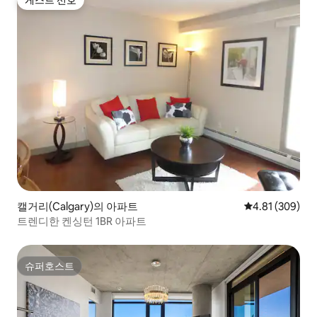
게스트 선호
캘거리(Calgary)의 아파트
평점 4.81점(5점
4.81 (309)
트렌디한 켄싱턴 1BR 아파트
슈퍼호스트
슈퍼호스트