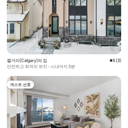
캘거리(Calgary)의 집
평점 5점(
5 (3)
안전하고 최적의 위치 - 시내까지 5분
게스트 선호
게스트 선호