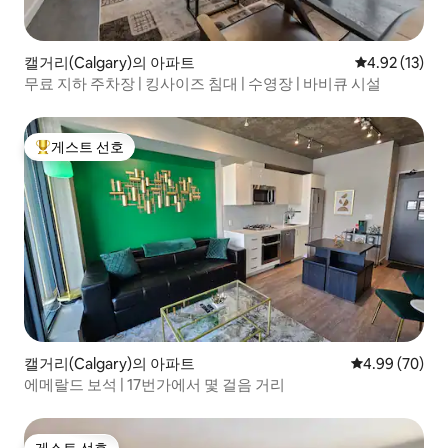
캘거리(Calgary)의 아파트
평점 4.92점(5
4.92 (13)
무료 지하 주차장 | 킹사이즈 침대 | 수영장 | 바비큐 시설
게스트 선호
상위 게스트 선호
캘거리(Calgary)의 아파트
평점 4.99점(5
4.99 (70)
에메랄드 보석 | 17번가에서 몇 걸음 거리
게스트 선호