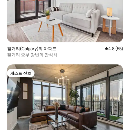
캘거리(Calgary)의 아파트
평점 4.8점(5
4.8 (55)
캘거리 중부 강변의 안식처
게스트 선호
게스트 선호