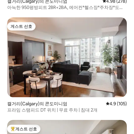
캘거리(Calgary)의 콘도미니엄
평점 4.98점(5점
4.98 (278)
아늑한 950평방피트 2BR+2BA, 에어컨*헬스장*주차장*도시&
산 전망
게스트 선호
게스트 선호
캘거리(Calgary)의 콘도미니엄
평점 4.9점(5점
4.9 (105)
프라임 스탬피드 DT 위치 | 무료 주차 | 침대 2개
게스트 선호
상위 게스트 선호