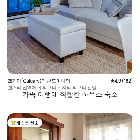
캘거리(Calgary)의 콘도미니엄
평점 4.9점(5점
4.9 (182)
캘거리 전역에서 최고의 위치와 최고의 전망
가족 여행에 적합한 하우스 숙소
게스트 선호
상위 게스트 선호