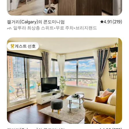
캘거리(Calgary)의 콘도미니엄
평점 4.91점(5
4.91 (219)
ᨒ 알투라 최상층 스위트•무료 주차•브리지랜드
게스트 선호
상위 게스트 선호