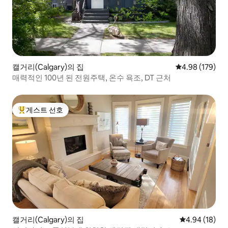
캘거리(Calgary)의 집
평점 4.98점(5점
4.98 (179)
매력적인 100년 된 전원주택, 온수 욕조, DT 근처
게스트 선호
상위 게스트 선호
캘거리(Calgary)의 집
평점 4.94점(5
4.94 (18)