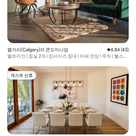
캘거리(Calgary)의 콘도미니엄
평점 4.84점(5
4.84 (43)
벨트라인 | 침실 2개 | 킹사이즈 침대 | 타워 전망 | 주차 | 헬스장
| 와이파이
게스트 선호
게스트 선호