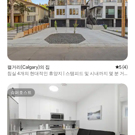
캘거리(Calgary)의 집
평점 5점(
5 (4)
침실 4개의 현대적인 휴양지 | 스탬피드 및 시내까지 몇 분 거
리
슈퍼호스트
슈퍼호스트