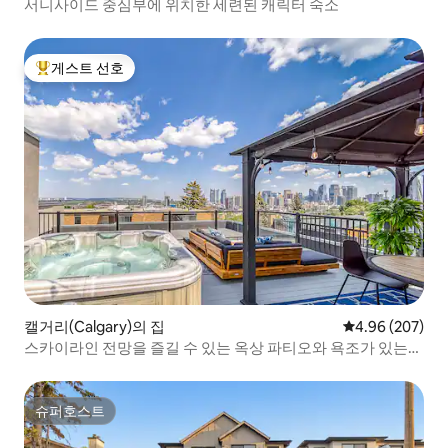
서니사이드 중심부에 위치한 세련된 캐릭터 숙소
게스트 선호
상위 게스트 선호
캘거리(Calgary)의 집
평점 4.96점(5점
4.96 (207)
스카이라인 전망을 즐길 수 있는 옥상 파티오와 욕조가 있는
정글 B&B
슈퍼호스트
슈퍼호스트