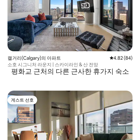
캘거리(Calgary)의 아파트
평점 4.82점(5
4.82 (84)
소호 시그니처 라운지 | 스카이라인 & 산 전망
평화교 근처의 다른 근사한 휴가지 숙소
게스트 선호
게스트 선호