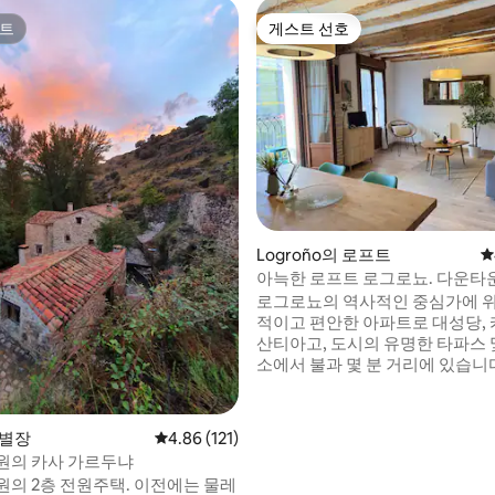
트
게스트 선호
트
게스트 선호
후기 136개
Logroño의 로프트
평
아늑한 로프트 로그로뇨. 다운타운
구역
로그로뇨의 역사적인 중심가에 
적이고 편안한 아파트로 대성당, 
산티아고, 도시의 유명한 타파스 
소에서 불과 몇 분 거리에 있습니다. 도
라 리오하의 매력을 탐험하고, 인
탁 트인 공간을 즐기고, 스페인 
과 와인을 경험해보세요. 이 아파
 별장
평점 4.86점(5점 만점), 후기 121개
4.86 (121)
와이파이와 편안한 숙박을 위해 
원의 카사 가르두냐
든 것이 갖춰져 있습니다. 출장, 관
2층 전원주택. 이전에는 물레
노 등 어떤 목적으로 오시든 좋습니다.