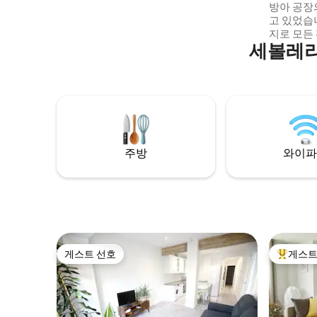
방아 공장
plana y colchones de alta gama. Los 2
고 있었습
baños privados disponen de ducha,
지로 모든
bañera y secador de pelo. El
세볼레라
설!)을 갖
Apartamento ofrece Wifi gratuita y
원은 4 명
dispone de Aire acondicionado. TV
공간에는 
pantalla plana e impresora para
습니다. 집 전체가 석재로 되어 있으며, 난
ordenador. Cocina totalmente equipada
방, 전자레
con todo tipo de menaje y
4 개의 인덕
electrodomésticos. nevera, lavadora,
장작을 제
lavavajillas, microondas, horno, cafetera
Dolce gusto con capsulas a disposición
주방
와이파
del cliente y hervidor de agua. El
alojamiento también dispone de Plaza de
Garaje privada con acceso directo al
apartamento, bajo reserva y por un
suplemento de 15.-eur/día.
게스트 선호
게스트
게스트 선호
상위 게