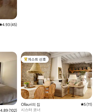
평점 4.93점(5점 만점), 후기 45개
4.93 (45)
게스트 선호
상위 게스트 선호
Ollauri의 집
평점 5점(5점 만점),
5 (11)
시스터 코너
점 4.89점(5점 만점), 후기 102개
4.89 (102)