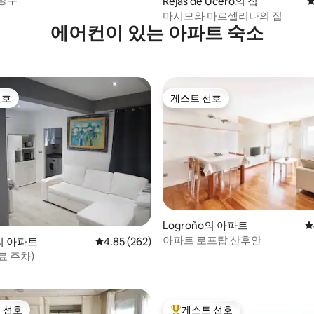
Rejas de Ucero의 집
평
마시모와 마르셀리나의 집
에어컨이 있는 아파트 숙소
선호
게스트 선호
선호
게스트 선호
Logroño의 아파트
평
아파트 로프탑 산후안
후기 136개
o의 아파트
평점 4.85점(5점 만점), 후기 262개
4.85 (262)
무료 주차)
 선호
게스트 선호