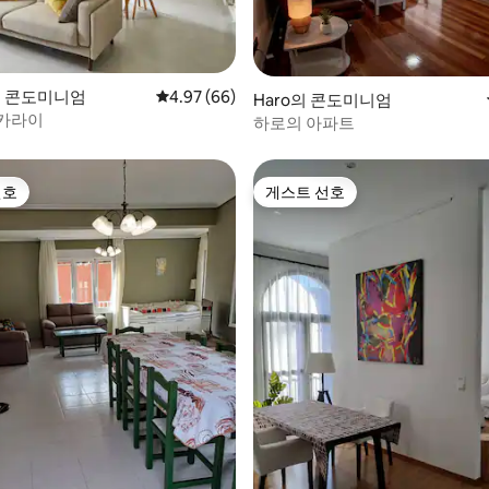
후기 207개
y의 콘도미니엄
평점 4.97점(5점 만점), 후기 66개
4.97 (66)
Haro의 콘도미니엄
카라이
하로의 아파트
선호
게스트 선호
선호
게스트 선호
후기 103개