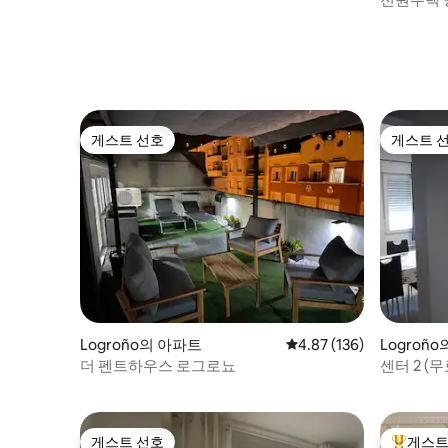
게스트 선호
게스트 
게스트 선호
게스트 
Logroño의 아파트
평점 4.87점(5점 만점), 
4.87 (136)
Logroñ
더 펜트하우스 로그로뇨
센터 2 (
게스트 선호
게스트