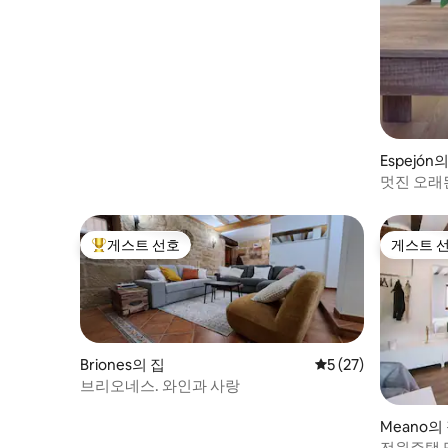
Espejón
멋진 오래
게스트 선호
게스트 
상위 게스트 선호
게스트 
Briones의 집
평점 5점(5점 만점),
5 (27)
브리오네스. 와인과 사랑
Meano의
전원주택 