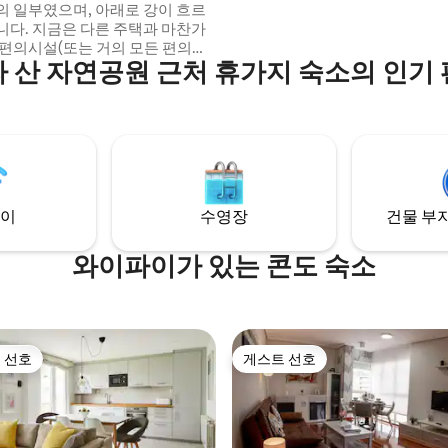
의 일부였으며, 아래로 강이 흐르
니다. 지금은 다른 주택과 마찬가
 편의시설(또는 거의 모든 편의시
 산 자연공원 근처 휴가지 숙소의 인기
추고 개조되었습니다. 최대 수용 인
이며, 욕실 1 개가 있습니다. 거실
벽난로가 있고 주방과 식당이 있
인지, 냉동고가 없는 미니 냉장고,
션 레인지가 있습니다. 요청시
공하며, 첫 번째 통은 무료입니다.
이
수영장
건물 부지
와이파이가 있는 콘도 숙소
 선호
게스트 선호
스트 선호
게스트 선호