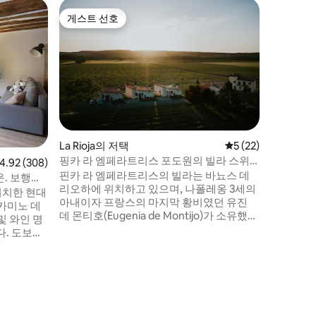
Logroñ
게스트 선호
게스트 
게스트 선호
게스트 
가르다비
역, 스포
부에 위치
한 아파트.
90cm 3
세척기 및
방. 와이
한 테라스
것과 엘리
La Rioja의 저택
평점 5점(5점 만점),
5 (22)
리. 최대 
핑카 라 엠페라트리스 포도원의 빌라 스위
점 4.92점(5점 만점), 후기 308개
4.92 (308)
차 공간. 
트
핀카 라 엠페라트리스의 빌라는 바뇨스 데
. 보행자
리오하에 위치하고 있으며, 나폴레옹 3세의
위치한 현대
아내이자 프랑스의 마지막 황비였던 유진
카미노 데
데 몬티호(Eugenia de Montijo)가 소유했던
및 와인 명
포도원의 중심부에 위치하고 있습니다. 이
보로
유서 깊은 부동산은 당시에 농장의 소유주
근 공원과
와 노동자들을 위한 숙소로 사용되었던 몇
최고의 음식
개의 건물을 보존하고 있습니다. 이 건물들
트에는 HS
은 방문객, 와인 관광객 및 여행자가 즐길 수
필요한 모
있도록 리오하 지방의 대중 건축물의 특성
광, 카미
과 진정성을 보존하고 있습니다.
 커플,