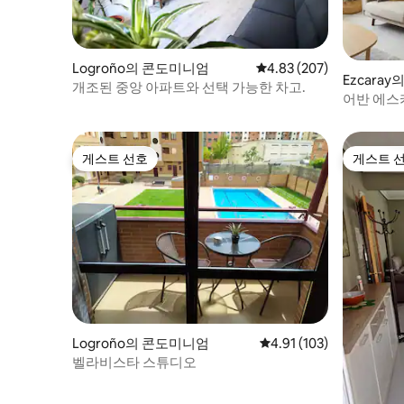
Logroño의 콘도미니엄
평점 4.83점(5점 만점), 
4.83 (207)
Ezcara
개조된 중앙 아파트와 선택 가능한 차고.
어반 에스
게스트 선호
게스트 
게스트 선호
게스트 
Logroño의 콘도미니엄
평점 4.91점(5점 만점), 
4.91 (103)
벨라비스타 스튜디오