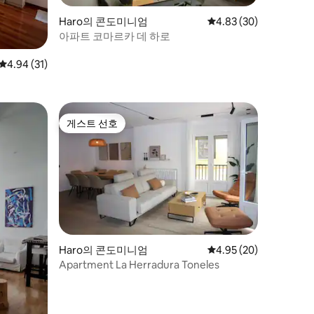
Haro의 콘도미니엄
평점 4.83점(5점 만점),
4.83 (30)
아파트 코마르카 데 하로
평점 4.94점(5점 만점), 후기 31개
4.94 (31)
게스트 선호
게스트 선호
Haro의 콘도미니엄
평점 4.95점(5점 만점),
4.95 (20)
Apartment La Herradura Toneles