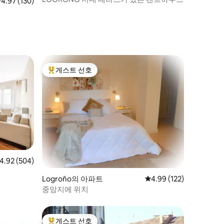
점 4.97점(5점 만점), 후기 130개
4.97 (130)
게스트 선호
상위 게스트 선호
점 4.92점(5점 만점), 후기 504개
4.92 (504)
Logroño의 아파트
평점 4.99점(5점 만점), 
4.99 (122)
중앙지에 위치
게스트 선호