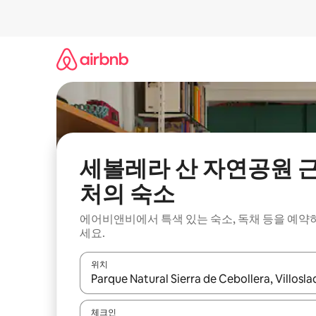
콘
텐
츠
로
바
로
가
기
세볼레라 산 자연공원 
처의 숙소
에어비앤비에서 특색 있는 숙소, 독채 등을 예약
세요.
위치
결과가 나오면 위·아래 화살표 키를 사용하거나 터치
체크인