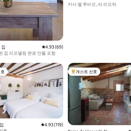
의 집
카사 엘 루비오, 라 리오하
의 집
평점 4.93점(5점 만점), 후기 69개
4.93 (69)
된 집 리모델링 완료 안뜰 포함
선호
게스트 선호
선호
상위 게스트 선호
 후기 27개
 집
평점 4.93점(5점 만점), 후기 119개
4.93 (119)
망루