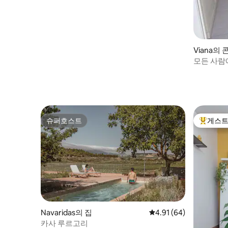
Viana의
모든 사람
슈퍼호스트
게스트
슈퍼호스트
상위 게
Navaridas의 집
평점 4.91점(5점 만점),
4.91 (64)
카사 루르고리