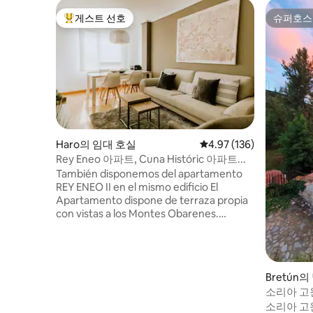
게스트 선호
슈퍼호스
상위 게스트 선호
슈퍼호스
Haro의 임대 호실
평점 4.97점(5점 만점), 
4.97 (136)
Rey Eneo 아파트, Cuna Históric 아파트...
También disponemos del apartamento
REY ENEO II en el mismo edificio El
Apartamento dispone de terraza propia
con vistas a los Montes Obarenes.
Ubicado en una zona tranquila fuera del
bullicio de pleno centro es un espacio
muy luminoso y acogedor, pensado para
que la estancia de sus huéspedes sea lo
Bretún의
más confortable posible. Las
소리아 고
habitaciones están decoradas de forma
소리아 고원의 
individual y equipadas con TV pantalla