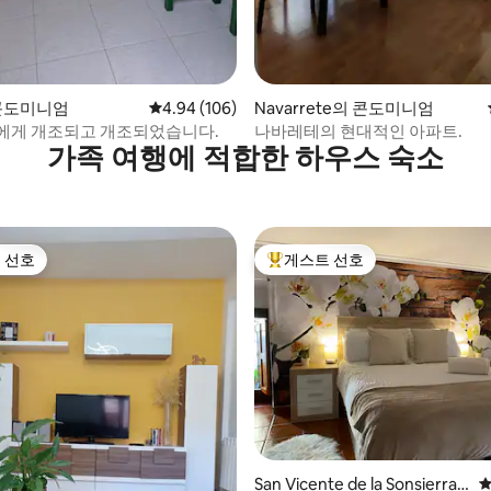
 콘도미니엄
평점 4.94점(5점 만점), 후기 106개
4.94 (106)
Navarrete의 콘도미니엄
에게 개조되고 개조되었습니다.
나바레테의 현대적인 아파트.
가족 여행에 적합한 하우스 숙소
 선호
게스트 선호
스트 선호
상위 게스트 선호
 후기 64개
San Vicente de la Sonsierra
평