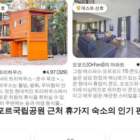
선호
게스트 선호
선호
상위 게스트 선호
후기 245개
오포드(Orford)의 아파트
평
그랑 에스파스 오르포드 115 콘도
 트리하우스
평점 4.97점(5점 만점), 후기 329개
4.97 (329)
높은 성당 천장과 벽난로가 있는 
리 트리하우스 - 온수 욕조 + 프
큰 현대식 휴양지 콘도. 오포드와
하우스는 웰빙, 평화, 우아함의 안
이에 이상적으로 위치한 이 콘도
. 멋진 현대적인 트리하우스에서
이고 매우 밝은 깨끗한 스타일을 
로운 차원의 휴식을 취하실 수 있
습니다. 편안함, 현대성, 스타일,
우리 주변에는 숲과 야생 동식물만
티비티가 가까이에 있습니다! 멋진 오르포
르국립공원 근처 휴가지 숙소의 인기
 놓치지 말아야 할 경험입니다. 프
드 산과 스키/하이킹 코스에서 불과
좋아하는 영화를 꽂고, 아늑한 일
프장과 국립 공원 입구, 오르포드
 젠을 즐기거나, 레코드 플레이
5분 거리에 있습니다. 자전거 도로 
악을 감상하거나, 수건을 챙겨 맞
트 ''가 바로 앞을 지나갑니다!
무 욕조로 향하세요. 잊을 수 없는
을 만들 시간입니다. 작은 천국에