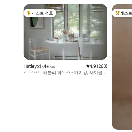
게스트 선호
게스트
상위 게스트 선호
상위 게
Hatley의 아파트
평점 4.9점(5점 만점), 
4.9 (263)
르 로프트 해틀리 하우스 - 하이킹, 사이클
링, 관광