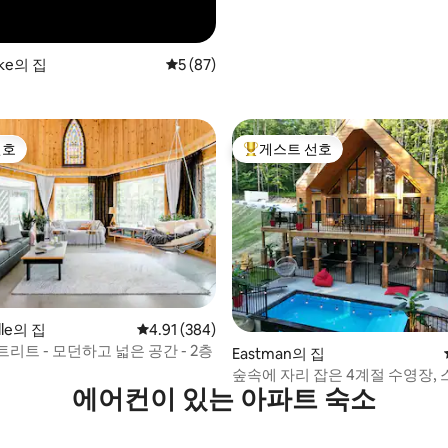
oke의 집
평점 5점(5점 만점), 후기 87개
5 (87)
선호
게스트 선호
선호
상위 게스트 선호
lle의 집
평점 4.91점(5점 만점), 후기 384개
4.91 (384)
리트 - 모던하고 넓은 공간 - 2층
후기 162개
Eastman의 집
숲속에 자리 잡은 4계절 수영장, 
에어컨이 있는 아파트 숙소
나!