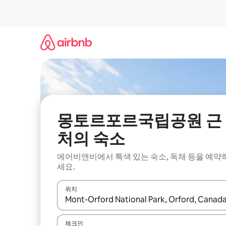
콘
텐
츠
로
바
로
가
기
몽토르포르국립공원 근
처의 숙소
에어비앤비에서 특색 있는 숙소, 독채 등을 예약
세요.
위치
결과가 나오면 위·아래 화살표 키를 사용하거나 터치
체크인