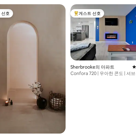
 선호
게스트 선호
스트 선호
상위 게스트 선호
Sherbrooke의 아파트
평
후기 263개
Confora 720 | 우아한 콘도 | 셔