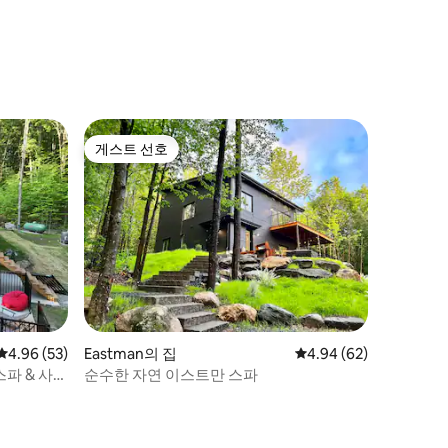
게스트 선호
게스트 선호
평점 4.96점(5점 만점), 후기 53개
4.96 (53)
Eastman의 집
평점 4.94점(5점 만점),
4.94 (62)
스파 & 사우
순수한 자연 이스트만 스파