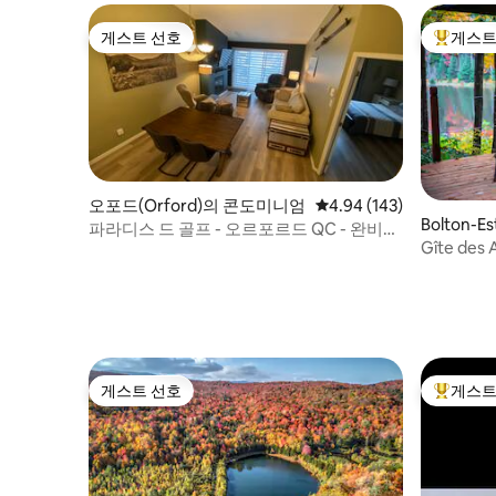
게스트 선호
게스트
게스트 선호
상위 게
오포드(Orford)의 콘도미니엄
평점 4.94점(5점 만점), 
4.94 (143)
Bolton-
파라디스 드 골프 - 오르포르드 QC - 완비된
Gîte des 
콘도
게스트 선호
게스트
게스트 선호
상위 게