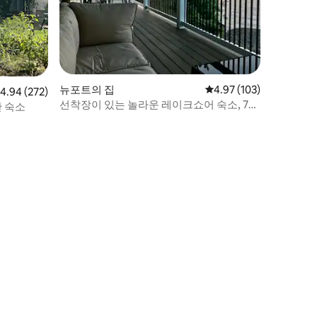
뉴포트의 집
평점 4.97점(5점 만점), 
4.97 (103)
점 4.94점(5점 만점), 후기 272개
4.94 (272)
선착장이 있는 놀라운 레이크쇼어 숙소, 7명
 숙소
숙박 가능.