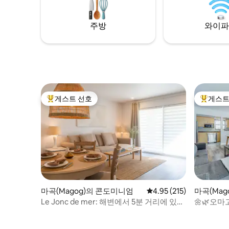
오신 것을
주방
와이파
게스트 선호
게스트
상위 게스트 선호
상위 게
마곡(Magog)의 콘도미니엄
평점 4.95점(5점 만점), 
4.95 (215)
마곡(Mag
Le Jonc de mer: 해변에서 5분 거리에 있는
🌼🌿오마고
콘도
사이즈 침