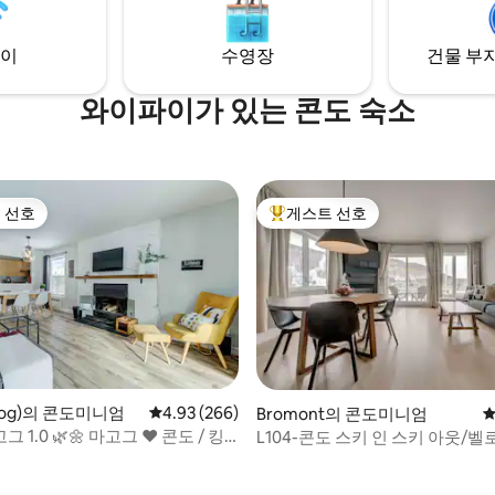
 환영합니다.
이
수영장
건물 부지
와이파이가 있는 콘도 숙소
 선호
게스트 선호
스트 선호
상위 게스트 선호
후기 215개
og)의 콘도미니엄
평점 4.93점(5점 만점), 후기 266개
4.93 (266)
Bromont의 콘도미니엄
평
그 1.0 🌿🌼 마고그 ❤️ 콘도 / 킹
L104-콘도 스키 인 스키 아웃/벨
대
아웃