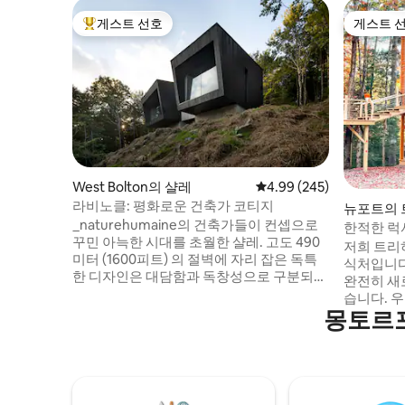
게스트 선호
게스트 
상위 게스트 선호
게스트 
West Bolton의 샬레
평점 4.99점(5점 만점), 
4.99 (245)
라비노클: 평화로운 건축가 코티지
뉴포트의
_naturehumaine의 건축가들이 컨셉으로
한적한 럭셔
꾸민 아늑한 시대를 초월한 샬레. 고도 490
로젝터
저희 트리
미터 (1600피트) 의 절벽에 자리 잡은 독특
식처입니다
한 디자인은 대담함과 독창성으로 구분되며
완전히 새
환경의 조화를 이루고 있습니다. 숲으로 둘
습니다. 
러싸인 이 전원주택에서는 글렌 산과 주변
몽토르포
있습니다.
자연의 숨 막히는 전망을 감상할 수 있으며,
로젝터에 
주변 자연은 대부분 애팔래치아 산맥 산책
광욕실에서
로에 의해 보호됩니다. 긴장을 풀고 긴장을
어에서 음
풀 수 있는 완벽한 조용한 장소입니다. 사진:
춤형 삼나
에이드리언 윌리엄스 / S.A. CITQ #302449
핵심 추억