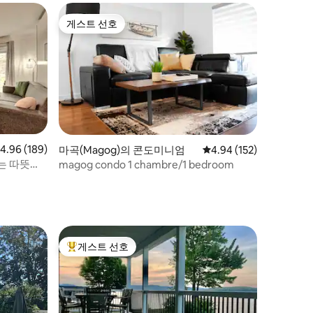
게스트 선호
게스트 선호
점 4.96점(5점 만점), 후기 189개
4.96 (189)
마곡(Magog)의 콘도미니엄
평점 4.94점(5점 만점), 
4.94 (152)
는 따뜻한
magog condo 1 chambre/1 bedroom
게스트 선호
상위 게스트 선호