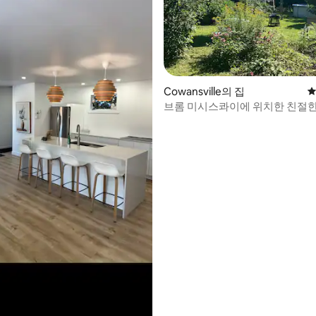
후기 121개
Cowansville의 집
평
브롬 미시스콰이에 위치한 친절한