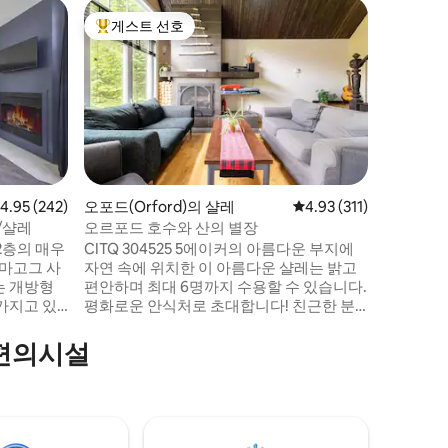
오포드(Or
게스트 선호
게스트 
상위 게스트 선호
게스트 
럭셔리 돔
캔턴 데 
고급스러운 돔 오르포드산 
숲의 장관을
스파, 전
벽난로, 
샤워기가 
40 에이
로. 호수, 산, 숲, 포도원, 해변, 모든 것이 있
점 4.95점(5점 만점), 후기 242개
4.95 (242)
오포드(Orford)의 샬레
평점 4.93점(5점 만점),
4.93 (311)
습
/샬레
오르포드 호수와 산의 별장
2층의 매우
CITQ 304525 5에이커의 아름다운 부지에
 마고그 사
자연 속에 위치한 이 아름다운 샬레는 밝고
는 개방형
편안하며 최대 6명까지 수용할 수 있습니다.
가지고 있
평화로운 안식처로 초대합니다! 친근한 분
 다양한 액
위기, 아름다운 정원, 자유로이 돌아다니는
닭들이 여러분을 매혹할 것입니다! 몽 오포
 편의시설
 2분, 골
드 공원(프레이저 섹터에서 8분, 스투켈리
 마을에서
에서 10분) 바로 옆에 위치하고 있으며 마고
'' 그린 루
그에서 10분 거리에 있어 하이킹이나 자전
거 타기에 좋은 출발점입니다.