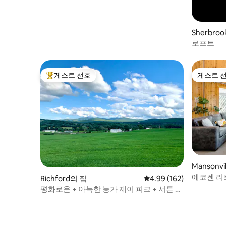
Sherbro
로프트
게스트 선호
게스트 
상위 게스트 선호
게스트 
Mansonvi
에코젠 리트
Richford의 집
평점 4.99점(5점 만점), 
4.99 (162)
평화로운 + 아늑한 농가 제이 피크 + 서튼 근
처