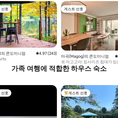
 선호
게스트 선호
스트 선호
게스트 선호
후기 143개
Est의 콘도미니엄
평점 4.97점(5점 만점), 후기 243개
4.97 (243)
마곡(Magog)의 콘도미니엄
평
Arts
르 마고고아: 킹사이즈 침대가 있
가족 여행에 적합한 하우스 숙소
콘도
 선호
게스트 선호
스트 선호
상위 게스트 선호