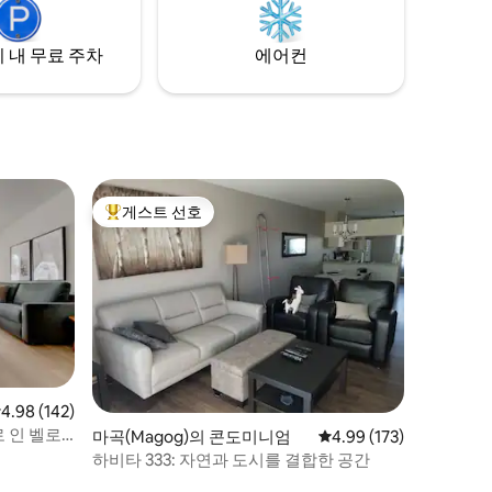
 내 무료 주차
에어컨
게스트 선호
상위 게스트 선호
점 4.98점(5점 만점), 후기 142개
4.98 (142)
로 인 벨로
마곡(Magog)의 콘도미니엄
평점 4.99점(5점 만점), 
4.99 (173)
하비타 333: 자연과 도시를 결합한 공간