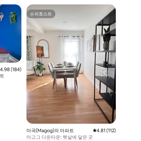
슈퍼호스트
슈퍼호스트
점 4.98점(5점 만점), 후기 184개
4.98 (184)
브룩
마곡(Magog)의 아파트
평점 4.81점(5점 만점),
4.81 (112)
마고그 다운타운: 햇살에 닿은 곳