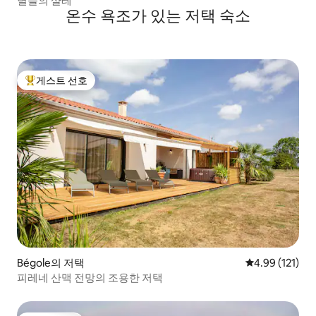
별들의 샬레
온수 욕조가 있는 저택 숙소
게스트 선호
상위 게스트 선호
Bégole의 저택
평점 4.99점(5
4.99 (121)
피레네 산맥 전망의 조용한 저택