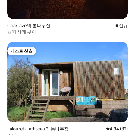
Coarraze의 통나무집
신규 숙소
신규
쁘띠 샤레 부아
게스트 선호
게스트 선호
Lalouret-Laffiteau의 통나무집
평점 4.94점(5
4.94 (32)