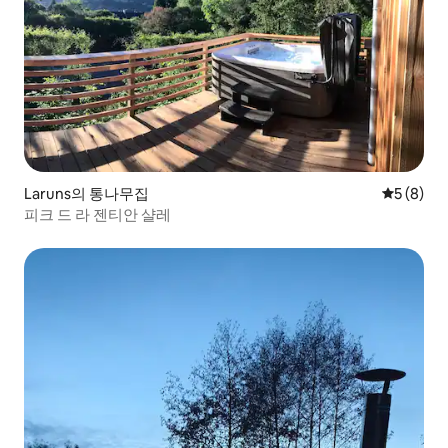
Laruns의 통나무집
평점 5점(
5 (8)
피크 드 라 젠티안 샬레