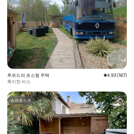
루르드의 초소형 주택
평점 4.93점(5점
4.93 (187)
특이한 버스
슈퍼호스트
슈퍼호스트