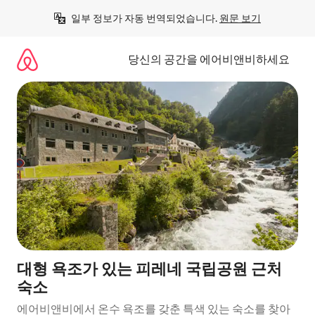
콘
일부 정보가 자동 번역되었습니다. 
원문 보기
텐
츠
로
당신의 공간을 에어비앤비하세요
바
로
가
기
대형 욕조가 있는 피레네 국립공원 근처
숙소
에어비앤비에서 온수 욕조를 갖춘 특색 있는 숙소를 찾아