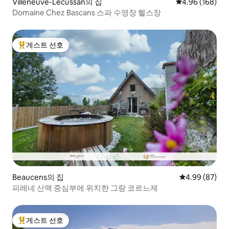
Villeneuve-Lécussan의 집
평점 4.96점(5점
4.96 (168)
Domaine Chez Bascans 스파 수영장 헬스장
게스트 선호
상위 게스트 선호
Beaucens의 집
평점 4.99점(5
4.99 (87)
피레네 산맥 중심부에 위치한 그랑 코르느제
게스트 선호
상위 게스트 선호