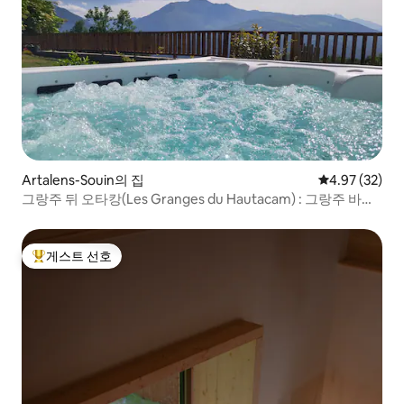
Artalens-Souin의 집
평점 4.97점(5
4.97 (32)
그랑주 뒤 오타캉(Les Granges du Hautacam) : 그랑주 바다
렐(Grange Badarel)
게스트 선호
상위 게스트 선호