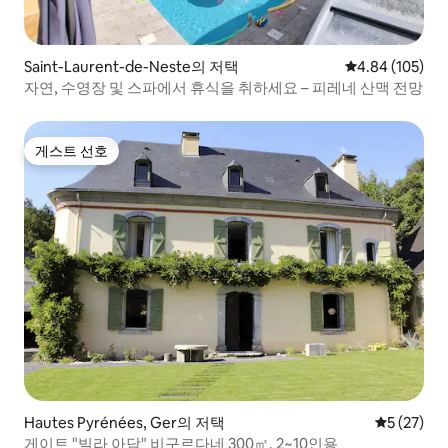
Saint-Laurent-de-Neste의 저택
평점 4.84점(5점
4.84 (105)
자연, 수영장 및 스파에서 휴식을 취하세요 – 피레네 산맥 전망
게스트 선호
게스트 선호
Hautes Pyrénées, Ger의 저택
평점 5점(5
5 (27)
게이트 "빌라 아담" 비구르다네 300㎡, 2~10인용