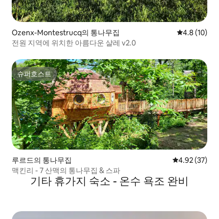
Ozenx-Montestrucq의 통나무집
평점 4.8점(5
4.8 (10)
전원 지역에 위치한 아름다운 샬레 v2.0
슈퍼호스트
슈퍼호스트
루르드의 통나무집
평점 4.92점(5
4.92 (37)
맥킨리 - 7 산맥의 통나무집 & 스파
기타 휴가지 숙소 - 온수 욕조 완비