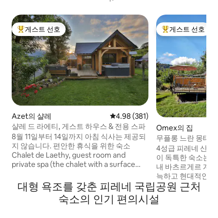
게스트 선호
게스트 선호
상위 게스트 선호
상위 게스트 선호
Azet의 샬레
평점 4.98점(5점 만점), 후기 381
4.98 (381)
샬레 드 라에티, 게스트 하우스 & 전용 스파
Omex의 집
8월 11일부터 14일까지 아침 식사는 제공되
무플롱 느란 몽테그
지 않습니다. 편안한 휴식을 위한 숙소
4성급 피레네 산맥
Chalet de Laethy, guest room and
이 독특한 숙소는 
private spa (the chalet with a surface
내 바츠르게르 계곡
area about 37m2 is fully private) in a
늑하고 현대적인 
quiet environment, for an atypical stay
대형 욕조를 갖춘 피레네 국립공원 근처
전망(60m2 테라스)을
.zet, typical mountain village, is idealally
소음에서 멀리 떨어
숙소의 인기 편의시설
located, between the Aure Valley (Saint
에서 10분 이내, 타
lary soulan 6km away from its shops and
포에서 35분, 스키