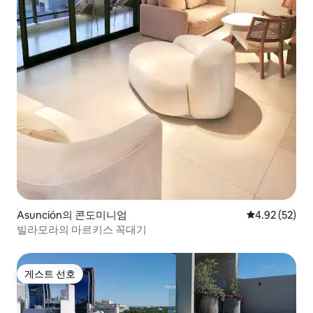
Asunción의 콘도미니엄
평점 4.92점(5
4.92 (52)
빌라모라의 마르키스 꼭대기
게스트 선호
게스트 선호