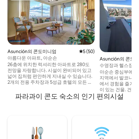
Asunción의 콘도미니엄
평점 5점(5점 만점), 후기 50
5 (50)
아름다운 아파트, 아순손
Asunción의 콘도
26층에 위치한 럭셔리한 아파트로 280도
수영장과 헬스장이
전망을 자랑합니다. 시설이 완비되어 있고
아순손 중심부에 
넓어 집처럼 편안하게 지내실 수 있습니다.
지역에서 발코니와 
2개의 전용 주차장과 5성급 호텔의 모든 편
에서 경험을 즐겨보
의시설을 갖추고 있습니다. 산타테레사 애
이 있는 건물. 건물 내
비뉴는 아순손에서 최고의 위치입니다. 이
파라과이 콘도 숙소의 인기 편의시설
크로센터 근처의 
아파트에는 미니 골프장과 일출의 아름다
에 이상적입니다. 공원, 음식점 근처, 도시
운 전망을 감상할 수 있는 독특한 50m2 테
의 전형적인 중심지
라스가 있습니다. 수영장, 사우나, 헬스장,
이 좋고 버스 정류장
자쿠지, 전용 사무실, 놀이방, 독서실. 시설
습니다. 데프 델 차코 경기장에서 1.5km 거
이 완비된 바비큐 공간도 두 개 있습니다.
리. 코파 리베라토
24시간 경비원이 있습니다.
축구 대회 경기장에