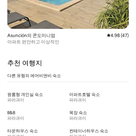
Asunción의 콘도미니엄
평점 4.98점(5
4.98 (47)
아파트 편안하고 이상적인
추천 여행지
다른 유형의 에어비앤비 숙소
원룸형 개인실 숙소
아파트호텔 숙소
파라과이
파라과이
B&B
목장 숙소
파라과이
파라과이
타운하우스 숙소
컨테이너하우스 숙소