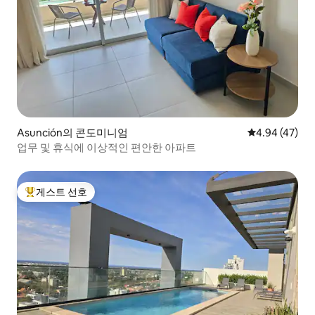
Asunción의 콘도미니엄
평점 4.94점(5
4.94 (47)
업무 및 휴식에 이상적인 편안한 아파트
게스트 선호
상위 게스트 선호