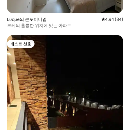
Luque의 콘도미니엄
평점 4.94점(5
4.94 (84)
루케의 훌륭한 위치에 있는 아파트
게스트 선호
게스트 선호