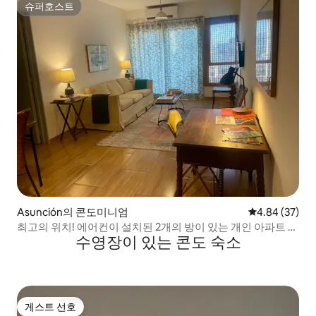
슈퍼호스트
슈퍼호스트
Asunción의 콘도미니엄
평점 4.84점(5
4.84 (37)
최고의 위치! 에어컨이 설치된 2개의 방이 있는 개인 아파트 아
수영장이 있는 콘도 숙소
순손
게스트 선호
게스트 선호