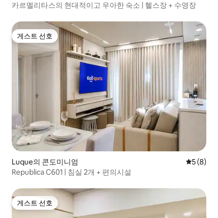
카르멜리타스의 현대적이고 우아한 숙소 | 헬스장 + 수영장
게스트 선호
게스트 선호
Luque의 콘도미니엄
평점 5점(
5 (8)
Republica C601 | 침실 2개 + 편의시설
게스트 선호
게스트 선호