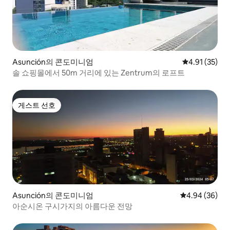
Asunción의 콘도미니엄
평점 4.91점(5
4.91 (35)
솔 쇼핑몰에서 50m 거리에 있는 Zentrum의 로프트
게스트 선호
게스트 선호
Asunción의 콘도미니엄
평점 4.94점(5
4.94 (36)
아순시온 구시가지의 아름다운 전망