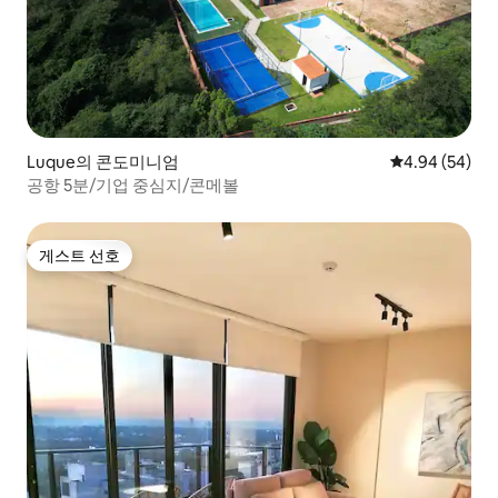
Luque의 콘도미니엄
평점 4.94점(5
4.94 (54)
공항 5분/기업 중심지/콘메볼
게스트 선호
게스트 선호