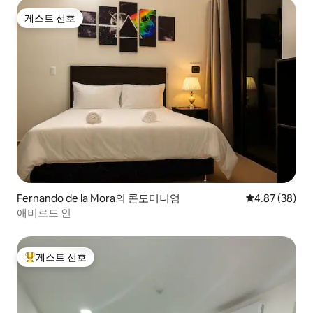
게스트 선호
게스트 선호
Fernando de la Mora의 콘도미니엄
평점 4.87점(5
4.87 (38)
애비로드 인
게스트 선호
상위 게스트 선호