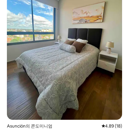
Asunción의 콘도미니엄
평점 4.89점(5
4.89 (18)