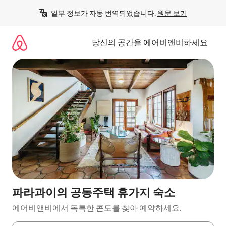
콘
일부 정보가 자동 번역되었습니다. 
원문 보기
텐
츠
로
당신의 공간을 에어비앤비하세요
바
로
가
기
파라과이의 공동주택 휴가지 숙소
에어비앤비에서 독특한 콘도를 찾아 예약하세요.