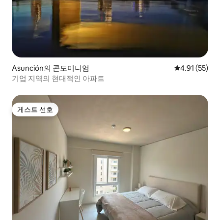
Asunción의 콘도미니엄
평점 4.91점(5
4.91 (55)
기업 지역의 현대적인 아파트
게스트 선호
게스트 선호