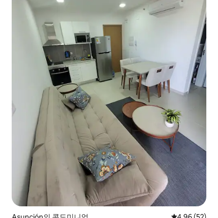
Asunción의 콘도미니엄
평점 4.96점(5
4.96 (52)