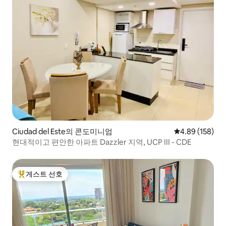
Ciudad del Este의 콘도미니엄
평점 4.89점(5점
4.89 (158)
현대적이고 편안한 아파트 Dazzler 지역, UCP III - CDE
게스트 선호
상위 게스트 선호