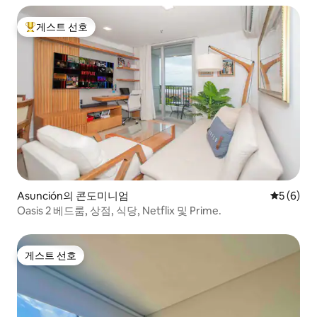
게스트 선호
상위 게스트 선호
Asunción의 콘도미니엄
평점 5점(
5 (6)
Oasis 2 베드룸, 상점, 식당, Netflix 및 Prime.
게스트 선호
게스트 선호