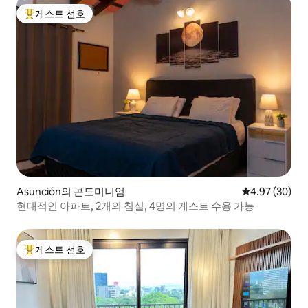
게스트 선호
상위 게스트 선호
Asunción의 콘도미니엄
평점 4.97점(5
4.97 (30)
현대적인 아파트, 2개의 침실, 4명의 게스트 수용 가능
게스트 선호
상위 게스트 선호