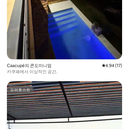
Caacupé의 콘도미니엄
평점 4.94점(5
4.94 (17)
카쿠페에서 이상적인 공간.
슈퍼호스트
슈퍼호스트