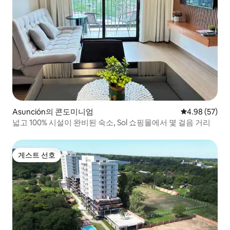
Asunción의 콘도미니엄
평점 4.98점(5
4.98 (57)
넓고 100% 시설이 완비된 숙소, Sol 쇼핑몰에서 몇 걸음 거리
게스트 선호
게스트 선호