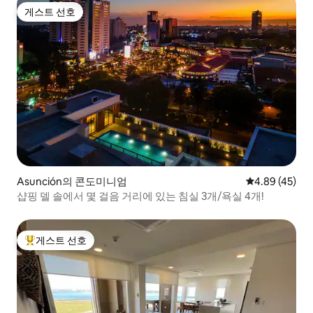
게스트 선호
게스트 선호
Asunción의 콘도미니엄
평점 4.89점(5
4.89 (45)
샵핑 델 솔에서 몇 걸음 거리에 있는 침실 3개/욕실 4개!
게스트 선호
상위 게스트 선호