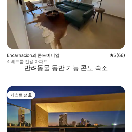
Encarnacion의 콘도미니엄
평점 5점(5
5 (66)
4 베드룸 전용 아파트
반려동물 동반 가능 콘도 숙소
게스트 선호
게스트 선호