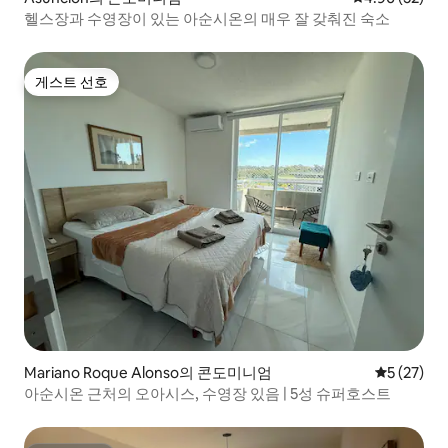
헬스장과 수영장이 있는 아순시온의 매우 잘 갖춰진 숙소
게스트 선호
게스트 선호
Mariano Roque Alonso의 콘도미니엄
평점 5점(5
5 (27)
아순시온 근처의 오아시스, 수영장 있음 | 5성 슈퍼호스트