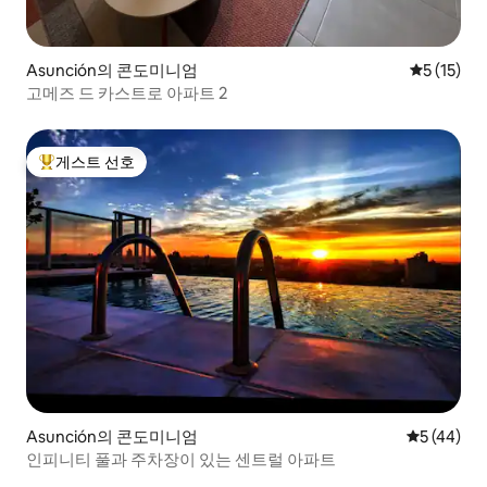
Asunción의 콘도미니엄
평점 5점(5
5 (15)
고메즈 드 카스트로 아파트 2
게스트 선호
상위 게스트 선호
Asunción의 콘도미니엄
평점 5점(5
5 (44)
인피니티 풀과 주차장이 있는 센트럴 아파트