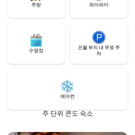
주방
와이파이
건물 부지 내 무료 주
수영장
차
에어컨
주 단위 콘도 숙소