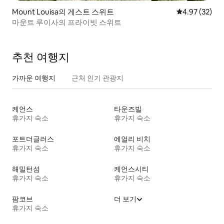
Mount Louisa의 게스트 스위트
평점 4.97점(5
4.97 (32)
마운트 루이사의 프라이빗 스위트
추천 여행지
가까운 여행지
근처 인기 관광지
케언스
타운즈빌
휴가지 숙소
휴가지 숙소
포트더글러스
에얼리 비치
휴가지 숙소
휴가지 숙소
해밀턴섬
케언스시티
휴가지 숙소
휴가지 숙소
팜코브
더 보기
휴가지 숙소