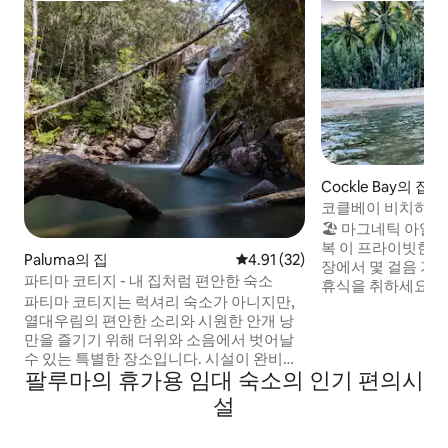
Cockle Bay의 집
코클베이 비치하우
🏖️ 마그네틱 아일
복 이 프라이빗한 
Paluma의 집
평점 4.91점(5점 만점), 후기 32
4.91 (32)
장에서 몇 걸음 거
파티마 코티지 - 내 집처럼 편안한 숙소
휴식을 취하세요. 바
파티마 코티지는 럭셔리 숙소가 아니지만,
버시를 즐기세요. 커
열대우림의 편안한 소리와 시원한 안개 낭
하는 분들이 휴식을
만을 즐기기 위해 더위와 소음에서 벗어날
자연을 만끽하기에
수 있는 특별한 장소입니다. 시설이 완비된
에 잠에서 깨어나 
팔루마의 휴가용 임대 숙소의 인기 편의시
주방, 세탁기, 건조기, TV, DVD, 게임 및 스
세요. 🐨 현지 코알라를 지원하는 숙소 예약
포츠 장비를 포함하여 필요한 모든 것이 있
된 모든 숙박일에 
설
습니다. 중요한 참고 사항: 1. 침구를 직접 준
코알라 병원에 10
비하고 떠나기 전에 청소해야 합니다! 2. 마
름다운 코알라를 돌