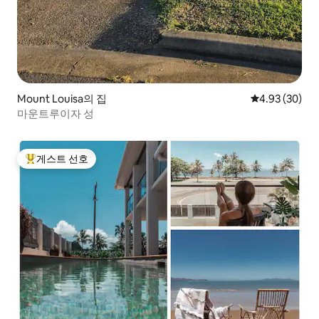
Mount Louisa의 집
평점 4.93점(5
4.93 (30)
마운트루이자 성
게스트 선호
상위 게스트 선호