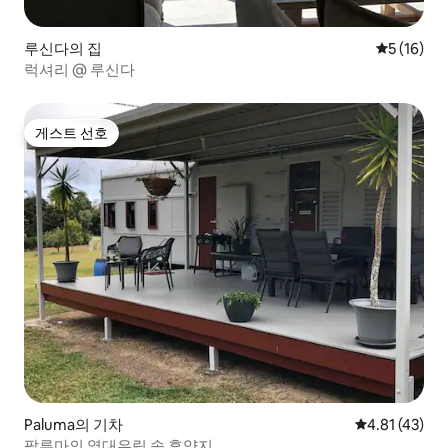
루신다의 집
평점 5점(5
5 (16)
럭셔리 @ 루신다
게스트 선호
게스트 선호
Paluma의 기차
평점 4.81점(
4.81 (43)
팔루마의 열대우림 속 휴양지