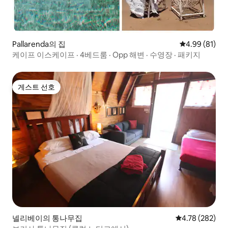
Pallarenda의 집
평점 4.99점(5
4.99 (81)
케이프 이스케이프 · 4베드룸 · Opp 해변 · 수영장 · 패키지
게스트 선호
게스트 선호
넬리베이의 통나무집
평점 4.78점(5점
4.78 (282)