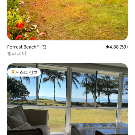
Forrest Beach의 집
평점 4.88점(5
4.88 (59)
빌라 페이
게스트 선호
상위 게스트 선호