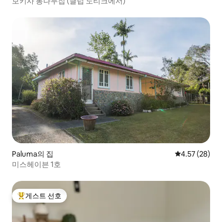
보키사 통나무집 (클럽 노티크에서)
Paluma의 집
평점 4.57점(5
4.57 (28)
미스헤이븐 1호
게스트 선호
상위 게스트 선호