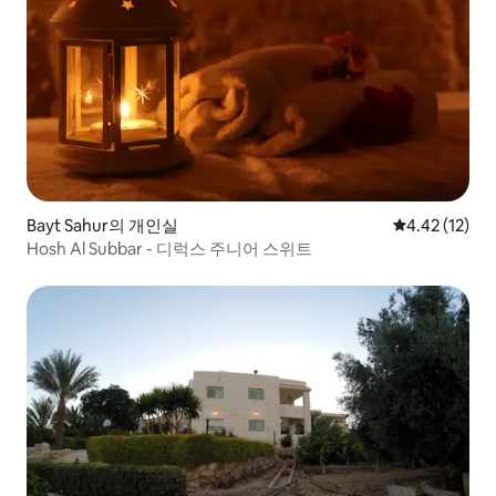
Bayt Sahur의 개인실
평점 4.42점(5
4.42 (12)
Hosh Al Subbar - 디럭스 주니어 스위트