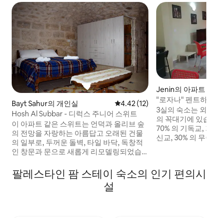
Jenin의 아파트
"로자나" 펜트하우
Bayt Sahur의 개인실
평점 4.42점(5점 만점), 후기 12
4.42 (12)
3실의 숙소는 외부 
Hosh Al Subbar - 디럭스 주니어 스위트
의 꼭대기에 있습니
이 아파트 같은 스위트는 언덕과 올리브 숲
70% 의 기독교, 가
의 전망을 자랑하는 아름답고 오래된 건물
신교, 30% 의 무
의 일부로, 두꺼운 돌벽, 타일 바닥, 독창적
발 350m의 언덕에
인 창문과 문으로 새롭게 리모델링되었습
메리칸 대학에서 3킬
니다. 앉아서 식사하거나 휴식을 취하거나
킬로미터 떨어져 있
평화로운 분위기를 즐길 수 있는 발코니와
팔레스타인 팜 스테이 숙소의 인기 편의시
니다. 옥상 아파트
테라스가 있습니다. 스위트에는 침실, 완비
으며, 외부 흡연 구
설
된 주방, 전용 욕실과 샤워실로 구성되어 있
습니다. 침실에는 더블 침대와 추가 침대를
위한 공간이 있는 싱글 침대가 있습니다.