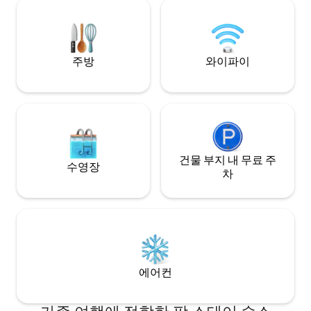
주방
와이파이
건물 부지 내 무료 주
수영장
차
에어컨