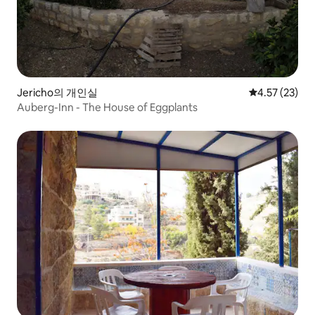
Jericho의 개인실
평점 4.57점(5
4.57 (23)
Auberg-Inn - The House of Eggplants