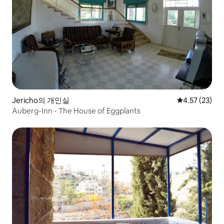
Jericho의 개인실
평점 4.57점(5
4.57 (23)
Auberg-Inn - The House of Eggplants