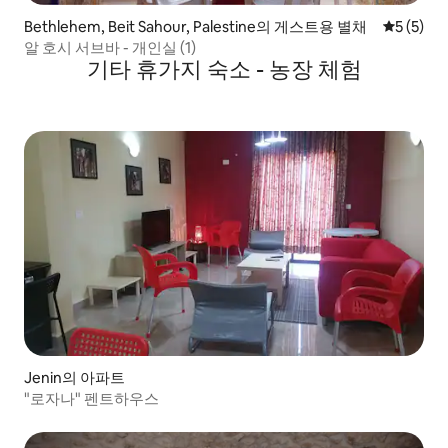
Bethlehem, Beit Sahour, Palestine의 게스트용 별채
평점 5점(
5 (5)
알 호시 서브바 - 개인실 (1)
기타 휴가지 숙소 - 농장 체험
Jenin의 아파트
"로자나" 펜트하우스