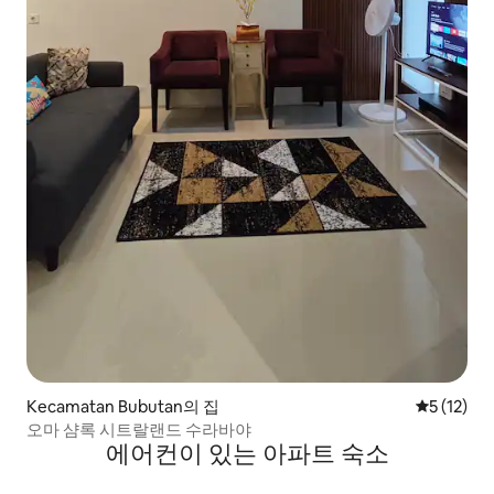
Kecamatan Bubutan의 집
평점 5점(5
5 (12)
오마 샴록 시트랄랜드 수라바야
에어컨이 있는 아파트 숙소