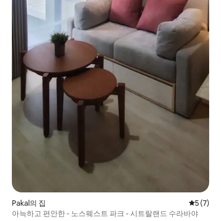
Pakal의 집
평점 5점(
5 (7)
아늑하고 편안한 - 노스웨스트 파크 - 시트랄랜드 수라바야