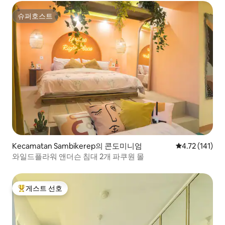
슈퍼호스트
슈퍼호스트
Kecamatan Sambikerep의 콘도미니엄
평점 4.72점(5
4.72 (141)
와일드플라워 앤더슨 침대 2개 파쿠원 몰
게스트 선호
상위 게스트 선호