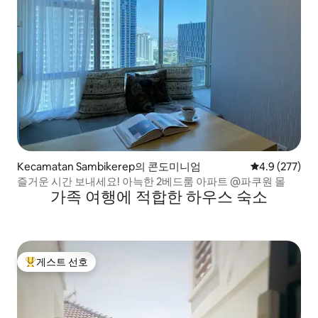
Kecamatan Sambikerep의 콘도미니엄
평점 4.9점(5점
4.9 (277)
즐거운 시간 보내세요! 아늑한 2베드룸 아파트 @파쿠원 몰
가족 여행에 적합한 하우스 숙소
게스트 선호
상위 게스트 선호