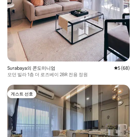
Surabaya의 콘도미니엄
평점 5점(5
5 (68)
모던 빌라 1층 더 로즈베이 2BR 전용 정원
게스트 선호
게스트 선호