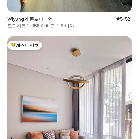
Wiyung의 콘도미니엄
평점 5점(5
5 (52)
모던시크 2+1BR 아파트 수라바야
게스트 선호
상위 게스트 선호