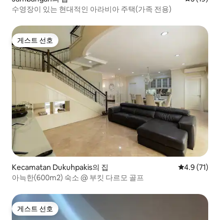
수영장이 있는 현대적인 아라비아 주택(가족 전용)
게스트 선호
게스트 선호
Kecamatan Dukuhpakis의 집
평점 4.9점(5
4.9 (71)
아늑한(600m2) 숙소 @ 부킷 다르모 골프
게스트 선호
게스트 선호