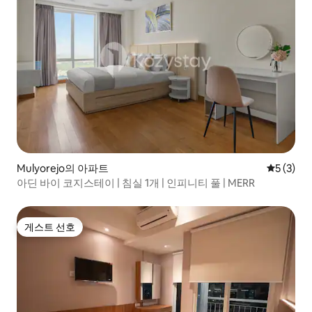
Mulyorejo의 아파트
평점 5점(
5 (3)
아딘 바이 코지스테이 | 침실 1개 | 인피니티 풀 | MERR
게스트 선호
게스트 선호