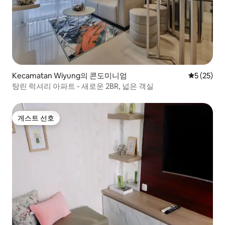
Kecamatan Wiyung의 콘도미니엄
평점 5점(5
5 (25)
탕린 럭셔리 아파트 - 새로운 2BR, 넓은 객실
게스트 선호
게스트 선호