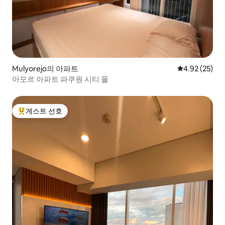
Mulyorejo의 아파트
평점 4.92점(5
4.92 (25)
아모르 아파트 파쿠원 시티 몰
게스트 선호
상위 게스트 선호