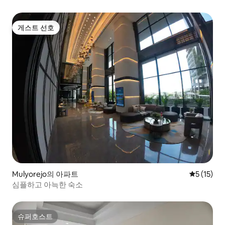
게스트 선호
게스트 선호
Mulyorejo의 아파트
평점 5점(5
5 (15)
심플하고 아늑한 숙소
슈퍼호스트
슈퍼호스트