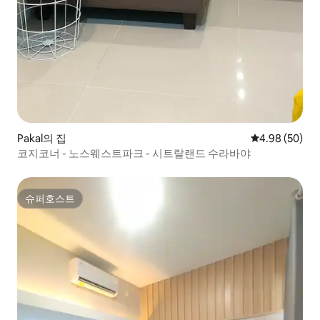
Pakal의 집
평점 4.98점(5
4.98 (50)
코지코너 - 노스웨스트파크 - 시트랄랜드 수라바야
슈퍼호스트
슈퍼호스트