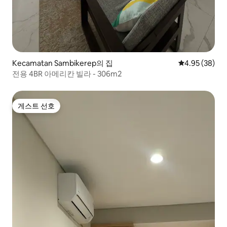
Kecamatan Sambikerep의 집
평점 4.95점(5
4.95 (38)
전용 4BR 아메리칸 빌라 - 306m2
게스트 선호
게스트 선호