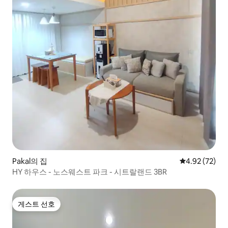
Pakal의 집
평점 4.92점(5
4.92 (72)
HY 하우스 - 노스웨스트 파크 - 시트랄랜드 3BR
게스트 선호
게스트 선호