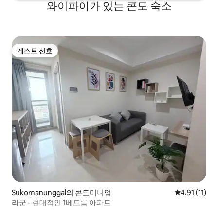
와이파이가 있는 콘도 숙소
게스트 선호
게스트 선호
Sukomanunggal의 콘도미니엄
평점 4.91점(
4.91 (11)
라군 - 현대적인 1베드룸 아파트