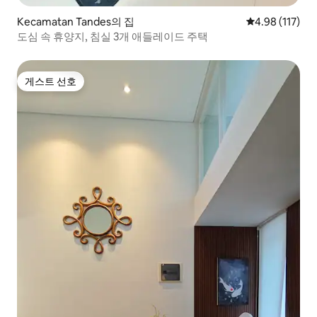
Kecamatan Tandes의 집
평점 4.98점(5
4.98 (117)
도심 속 휴양지, 침실 3개 애들레이드 주택
게스트 선호
게스트 선호