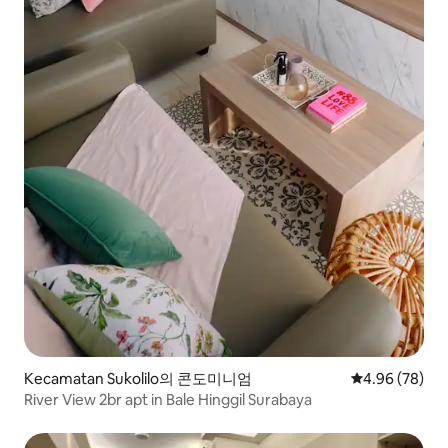
Kecamatan Sukolilo의 콘도미니엄
평점 4.96점(5
4.96 (78)
River View 2br apt in Bale Hinggil Surabaya