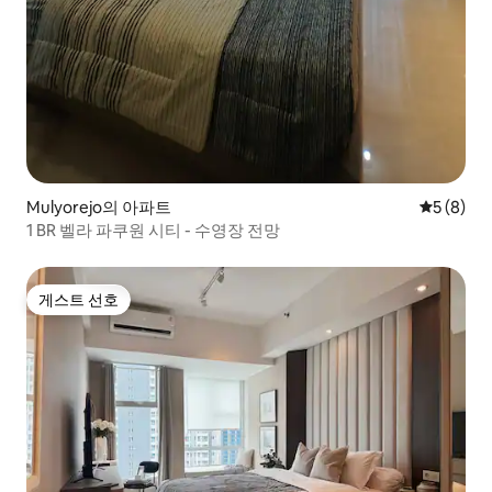
Mulyorejo의 아파트
평점 5점(
5 (8)
1 BR 벨라 파쿠원 시티 - 수영장 전망
게스트 선호
게스트 선호