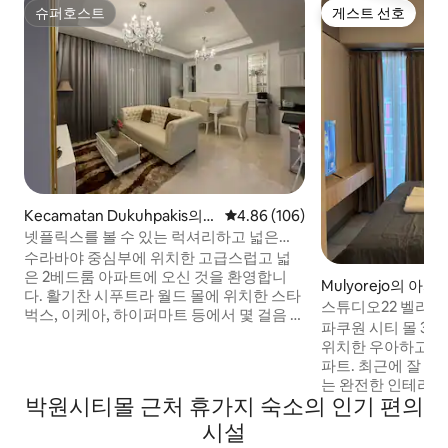
슈퍼호스트
게스트 선호
슈퍼호스트
게스트 선호
Kecamatan Dukuhpakis의
평점 4.86점(5점 만점), 후기 106
4.86 (106)
아파트
넷플릭스를 볼 수 있는 럭셔리하고 넓은
2BR 아파트
수라바야 중심부에 위치한 고급스럽고 넓
은 2베드룸 아파트에 오신 것을 환영합니
Mulyorejo의 아파
다. 활기찬 시푸트라 월드 몰에 위치한 스타
스튜디오22 벨라 
벅스, 이케아, 하이퍼마트 등에서 몇 걸음 거
아파트
파쿠원 시티 몰 3,
리에 있습니다. 시설이 완비된 주방과 도시
위치한 우아하고 새
전망을 감상할 수 있는 발코니가 있어 휴식
파트. 최근에 잘 만
을 취할 수 있는 전용 리프트가 마련되어 있
는 완전한 인테리어
습니다. 대형 헬스장, 수영장, 사우나, 자쿠
박원시티몰 근처 휴가지 숙소의 인기 편의
벽한 휴식을 취할 
지 등의 편의시설을 갖추고 스타일리시하
동안 수영장, 헬스장,
시설
게 휴식을 취하세요. 마야파다 병원과 수라
구 코트, 전용 도서
바야에서 몇 분 거리에 있으며, 공항은 차로