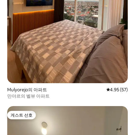
Mulyorejo의 아파트
평점 4.95점(5
4.95 (57)
만야르의 벨뷰 아파트
게스트 선호
게스트 선호