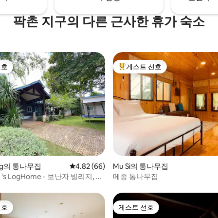
팍촌 지구의 다른 근사한 휴가 숙소
선호
게스트 선호
선호
상위 게스트 선호
 후기 61개
ong의 통나무집
평점 4.82점(5점 만점), 후기 66개
4.82 (66)
Mu Si의 통나무집
h 's LogHome - 보난자 빌리지, 카
메종 통나무집
선호
게스트 선호
선호
게스트 선호