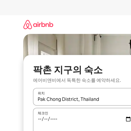
콘
텐
츠
로
바
로
가
기
팍촌 지구의 숙소
에어비앤비에서 독특한 숙소를 예약하세요.
위치
결과가 나오면 위·아래 화살표 키를 사용하거나 터치
체크인