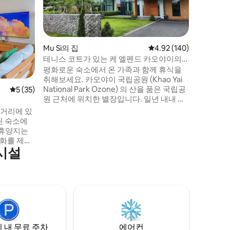
“카오야이
인 산악 풀 저택 가고 싶으시다면 @ 
이는 언덕
가장 멋진
운 경치. " 산을 둘러싼 180도 언덕에 자리하
Mu Si의 집
평점 4.92점(5점 만점), 
4.92 (140)
고 있습니다
테니스 코트가 있는 케 엘펜드 카오야이의
실2 전용 
숙소 32
평화로운 숙소에서 온 가족과 함께 휴식을
기 만찬 최대 10lo까지 첫 번째 반려동물을
취해보세요. 카오야이 국립공원 (Khao Yai
무료로 동
National Park Ozone) 의 산을 품은 국립공
평점 5점(5점 만점), 후기 35개
5 (35)
원 근처에 위치한 별장입니다. 일년 내내 녹
색과 멋진 분위기를 경험할 수 있으며 근처
 거리에 있
에 많은 관광지가 있습니다. 방콕에서 160킬
된 숙소에
로미터 또는 1시간 거리에 있습니다. 골프 카
 휴양지는
오야이 컨트리 클럽은 숙소에서 불과 600미
조화를 제공
터 거리에 있습니다. 테니스를 좋아하는 분
시설
로 꾸며진
들은 숙박 기간 중 1박당 1시간 무료로 즐길
모두 느낄
수 있습니다.
아름다움을
니다. 이
어나 평화로
가는 따뜻
 내 무료 주차
에어컨