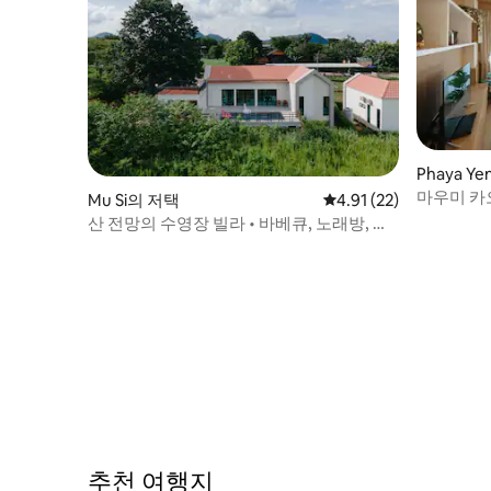
Phaya 
마우미 카
Mu Si의 저택
평점 4.91점(5점 만점),
4.91 (22)
산 전망의 수영장 빌라 • 바베큐, 노래방, 자
전거
추천 여행지