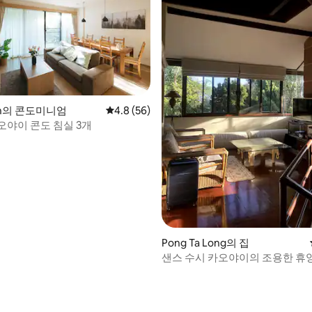
Yen의 콘도미니엄
평점 4.8점(5점 만점), 후기 56개
4.8 (56)
오야이 콘도 침실 3개
 후기 22개
Pong Ta Long의 집
샌스 수시 카오야이의 조용한 휴양지
พักเขาใหญ่