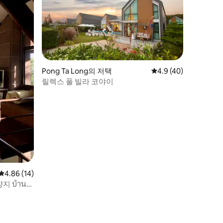
Pong Ta Long의 저택
평점 4.9점(5점 만점),
4.9 (40)
릴렉스 풀 빌라 코야이
평점 4.86점(5점 만점), 후기 14개
4.86 (14)
 บ้าน