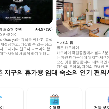
ai의 초소형 주택
평점 4.97점(5점 만점), 후기 30개
4.97 (30)
스 카오야이
Haus Khao yai는 휴식을 취하고, 휴식
 후기 70개
Mu Si의 집
 재설정하고, 되살릴 수 있는 장소
월든 카오야이
혼자 오시거나 친구나 파트너와 함
카오야이 국립공원에서 불과 8분
 대한 사랑을 새롭게 하기 위해 특
는 자연 한가운데에 위치한 세련
된 미니 휴양지입니다. 하루 종일
오신 것을 환영합니다. 매력적인
을 감상하며 앉아 바라보세요. 밖
편안함, 우아함, 자연의 완벽한 
싶지 않으신가요? 커피, 차, 쿡 등
촌 지구의 휴가용 임대 숙소의 인기 편의
합니다. 앤티크 가구와 인테리어
든 것이 준비되어 있습니다. 다양
공간으로 향수와 고급스러움을 
 공예 활동으로 만들거나 앉아서
수 있는 분위기를 연출합니다. 이 숙소는 긴
다를 떨며 휴식을 취하실 수 있습
장을 풀고 이 지역의 평화로운 
 집처럼 편안하게 지내세요.
경험할 수 있도록 여러분을 초대합
디자인은 도시의 번잡함에서 벗
운 휴식을 선사하는 집으로 돌아
함을 불러일으킵니다.
이
수영장
건물 부지