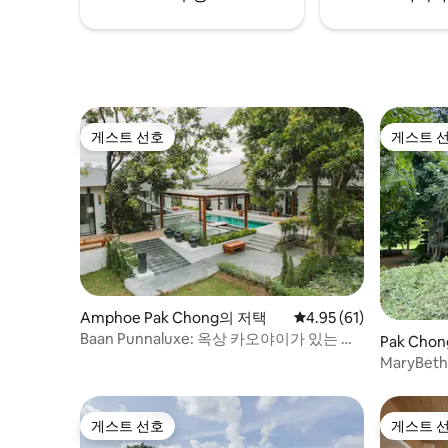
게스트 선호
게스트 
게스트 선호
게스트 
Amphoe Pak Chong의 저택
평점 4.95점(5점 만점),
4.95 (61)
Baan Punnaluxe: 옥상 카오야이가 있는 수
Pak Ch
영장 저택
MaryBet
오야이 -
게스트 선호
게스트 
게스트 선호
게스트 