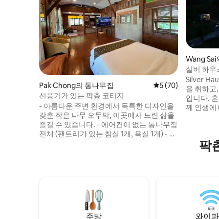
Wang S
실버 하우
Silver 
Pak Chong의 통나무집
평점 5점(5점 만점),
5 (70)
을 취하고,
선풍기가 있는 팍총 코티지
입니다. 
- 아름다운 주변 환경에서 독특한 디자인을
께 인생에
갖춘 작은 나무 오두막, 이곳에서 느린 삶을
별히 설계
즐길 수 있습니다. - 에어컨이 없는 통나무집
멋진 전망
전체 (팬트리가 있는 침실 1개, 욕실 1개) - 팍
에 나가고 
팍
촌 시내 근처에 위치, 팍촌 시장에서 불과
필요한 모
5km, 카오야이 국립공원에서 멀지 않음 - 아
한 예술과
름다운 주변 환경의 독특한 디자인의 작은
마시고 수
통나무 오두막. 이곳에서 아늑한 생활을 즐
니다. 제
기실 수 있습니다. - 객실 전체에 에어컨이
설치되어 있지 않습니다 (침실 1개, 주방이
있는 욕실 1개) - 팍충시 근처에 위치해 있으
며, 불과 5km 거리에 있습니다. 팍충시장에
주방
와이파
서, 카오야이 국립공원에서 멀지 않습니다.