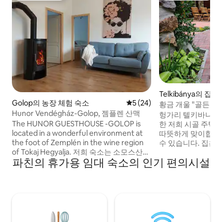
Telkibánya의 집
Golop의 농장 체험 숙소
평점 5점(5점 만점), 후기 24
5 (24)
황금 개울 "골든 
Hunor Vendégház-Golop, 젬플렌 산맥
헝가리 텔키바냐(Tel
The HUNOR GUESTHOUSE -GOLOP is
한 저희 시골 주택에
located in a wonderful environment at
따뜻하게 맞이합니다
the foot of Zemplén in the wine region
수 있습니다. 집은 현
of Tokaj Hegyalja. 저희 숙소는 소모스산
실 2개로 구성되어 
파친의 휴가용 임대 숙소의 인기 편의시설
아래에 위치해 있습니다. 뒷마당은 주변 풍
외 좌석을 위한 정자
경을 향해 개방되어 있으며, 테라스와 파노
정원이 있습니다. 
라마 창문에서 젬플렌의 아름다운 전망을
바비큐, 오페카체크
감상할 수 있습니다. 저희 마당은 들판으로
며 휴식을 취할 수 
흘러들어갑니다. 멧돼지, 토끼, 기타 작은
실 광산 마을이었습
야생 게임은 일상적인 게스트입니다. 조심
이킹과 문화 유적을 
스럽고 지속적이라면 테라스에서 사슴을
회가 있습니다.