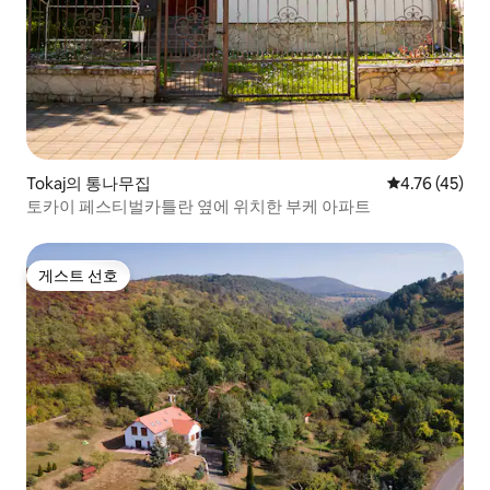
Tokaj의 통나무집
평점 4.76점(5
4.76 (45)
토카이 페스티벌카틀란 옆에 위치한 부케 아파트
게스트 선호
게스트 선호