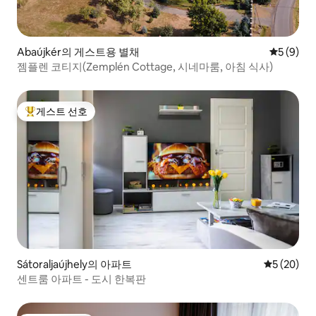
Abaújkér의 게스트용 별채
평점 5점(
5 (9)
젬플렌 코티지(Zemplén Cottage, 시네마룸, 아침 식사)
게스트 선호
상위 게스트 선호
Sátoraljaújhely의 아파트
평점 5점(5
5 (20)
센트룸 아파트 - 도시 한복판