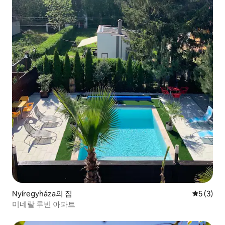
Nyíregyháza의 집
평점 5점(
5 (3)
미네랄 루빈 아파트