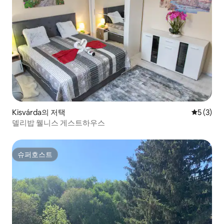
Kisvárda의 저택
평점 5점(
5 (3)
델리밥 웰니스 게스트하우스
슈퍼호스트
슈퍼호스트