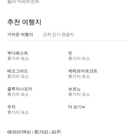
릴리 아파트먼트
추천 여행지
가까운 여행지
근처 인기 관광지
부다페스트
빈
휴가지 숙소
휴가지 숙소
베오그라드
케레르마르크트
휴가지 숙소
휴가지 숙소
클루지나포카
브르노
휴가지 숙소
휴가지 숙소
우치
더 보기
휴가지 숙소
에어비앤비
헝가리
파친