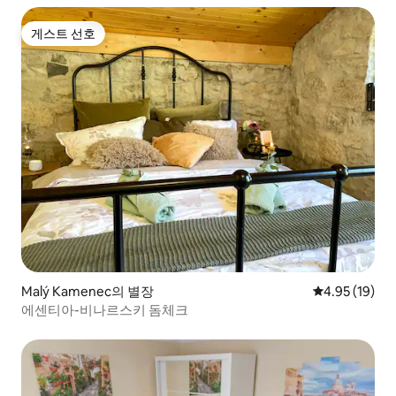
게스트 선호
게스트 선호
Malý Kamenec의 별장
평점 4.95점(5
4.95 (19)
에센티아-비나르스키 돔체크