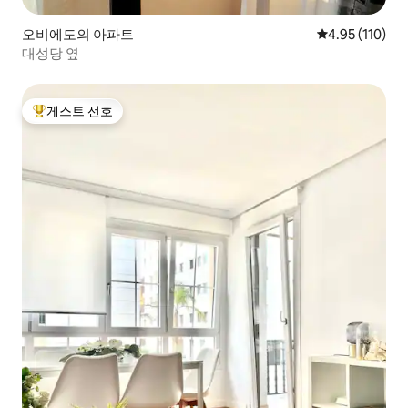
오비에도의 아파트
평점 4.95점(5
4.95 (110)
대성당 옆
게스트 선호
상위 게스트 선호