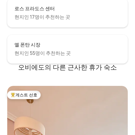
toaster and electric cook top. CHECK-IN:
로스 프라도스 센터
Check-in between 4pm* - 10pm AT THE
LATEST. (*however you can still drop off
현지인 17명이 추천하는 곳
your bags and pick up the keys if you
arrive between 12-4pm). Please let us
know your arrival time as soon as
possible and with as much accuracy as
엘 폰탄 시장
possible. We are very responsable hosts
and if you tell us a time we will be at
현지인 55명이 추천하는 곳
home waiting - inacurrate arrival
estimates can sometimes mess up an
오비에도의 다른 근사한 휴가 숙소
entire afternoon for us so we appreciate
if you treat our time with as much
consideration as we treat yours :-) *WE
DON'T ACCEPT ARRIVALS AFTER 10pm,
however if something UNFORSEEN
게스트 선호
happens on the day to make you late,
상위 게스트 선호
late arrivals after 10pm incur a €30 fee.