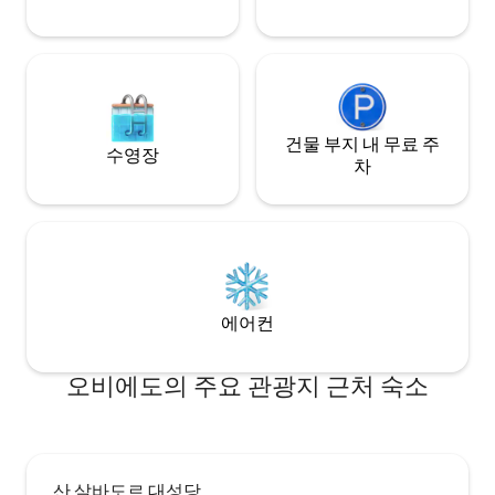
for free for guest use just a 3 minute
walk from the apartment. One of the
bedrooms contains a large queen-sized
bed (160x200cm) and looks out onto a
green park area and olive tree. The
morning sun really streams into this
bedroom and it's lovely to wake up to,
건물 부지 내 무료 주
but there are also inbuilt roller blinds on
수영장
차
the outside of the window which keep
the room perfectly dark until you're
ready to get woken by that sun! The
second bedroom contains 2 single beds
(80x190cm) which can be pushed
together to make a queen bed, and also
has roller blinds on the windows. Both
bedrooms contain large wardrobes and
에어컨
desk areas. The apartment is very quiet -
with the view out onto the green park
you almost feel like you're out in the
오비에도의 주요 관광지 근처 숙소
country, belying the fact that just across
the road you are right in the heart of the
old town - you're also just enough away
from the noisy central city bars and
restaurants to get a good nights sleep!
산 살바도르 대성당