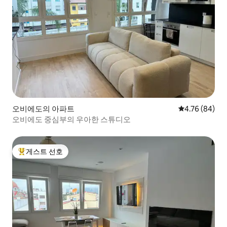
오비에도의 아파트
평점 4.76점(5
4.76 (84)
오비에도 중심부의 우아한 스튜디오
게스트 선호
상위 게스트 선호