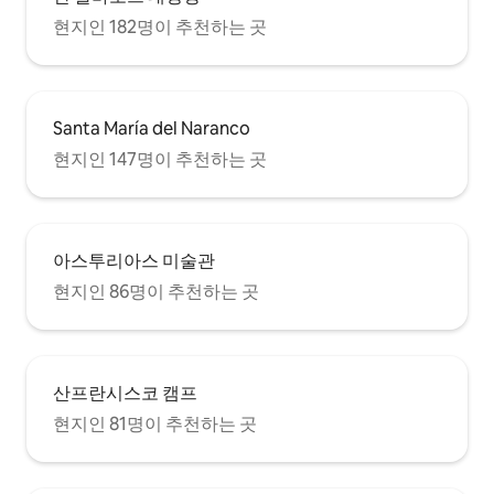
The open plan kitchen and lounge area
현지인 182명이 추천하는 곳
opens up onto the cute and comfortable
terrace area - there's seating for up to 4
people both out on the terrace as well as
around the kitchen island. There's free
wifi and the TV is a 43" smart TV with
Santa María del Naranco
access to internet; Netflix, youtube. If
you have your own Netflix account you
현지인 147명이 추천하는 곳
can log onto that, otherwise you are
welcome to use ours. For winter guests
the apartment is cosy and snug with
central heating controlled by a
아스투리아스 미술관
thermostat inside the apartment so
guests can control the desired
현지인 86명이 추천하는 곳
temperature easily. There is a washing
machine in the bathroom, and there's a
washing line outside the main bedroom
window to hang your laundry out to dry.
We also have drying racks which can be
산프란시스코 캠프
put up inside the apartment to dry
현지인 81명이 추천하는 곳
laundry inside if necessary. The kitchen
is another room where the morning sun
just streams in; it is fully equipped and
contains an oven, microwave, kettle,