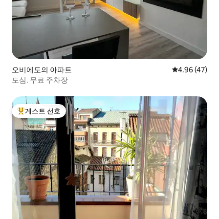
오비에도의 아파트
평점 4.96점(5
4.96 (47)
도심. 무료 주차장
게스트 선호
상위 게스트 선호