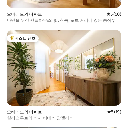
오비에도의 아파트
평점 5점(5
5 (50)
나만을 위한 펜트하우스: 빛, 침묵, 도보 거리에 있는 중심부
게스트 선호
상위 게스트 선호
오비에도의 아파트
평점 5점(5
5 (19)
실라스투르의 카사 티에라 안젤리타