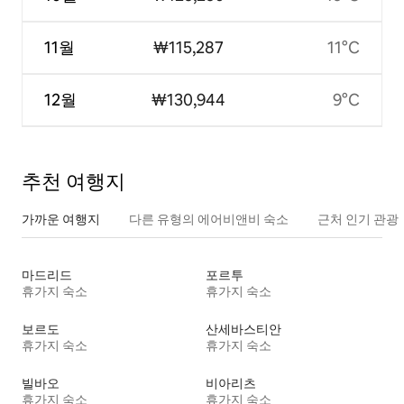
11월
₩115,287
11°C
12월
₩130,944
9°C
추천 여행지
가까운 여행지
다른 유형의 에어비앤비 숙소
근처 인기 관광
마드리드
포르투
휴가지 숙소
휴가지 숙소
보르도
산세바스티안
휴가지 숙소
휴가지 숙소
빌바오
비아리츠
휴가지 숙소
휴가지 숙소