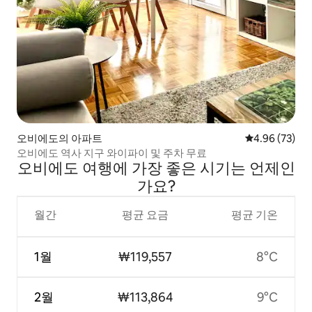
오비에도의 아파트
평점 4.96점(5
4.96 (73)
오비에도 역사 지구 와이파이 및 주차 무료
오비에도 여행에 가장 좋은 시기는 언제인
가요?
월간
평균 요금
평균 기온
1월
₩119,557
8°C
2월
₩113,864
9°C