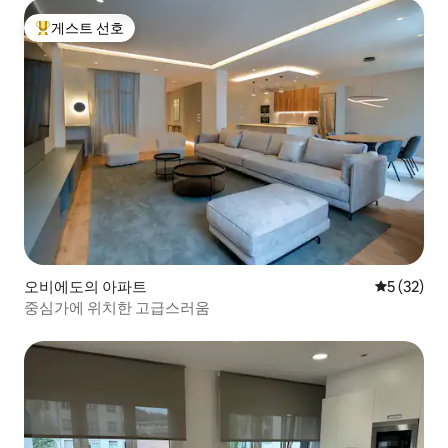
게스트 선호
상위 게스트 선호
오비에도의 아파트
평점 5점(5
5 (32)
중심가에 위치한 고급스러움