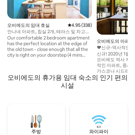
오비에도의 임대 호실
평점 4.95점(5점 만점), 후기 338
4.95 (338)
안나네 아파트, 침실 2개, 테라스 및 차고...
Our comfortable 2 bedroom apartment
오비에도의 아파트
has the perfect location at the edge of
♥신규-역사적인 중심
the old town - close enough that all the
신규! 2020년 1월
city is right on your doorstep (4 mins
오비에도 역사 지구
walk to the cathedral & city hall). It has a
적인 아파트, 중세 
gorgeous terrace that catches the
가스코나 시드라에서
morning sun, wifi, central heating & a
오비에도의 휴가용 임대 숙소의 인기 편의
건물 내 주차. 디자인 아파트와 우아한 장식.
smart TV. There's no elevator but it's
- 장식용 벽난로, 1
only half a flight of stairs (8 steps) from
시설
성 매트리스가 있는 거실 - 주방
street level. Although the apartment
(식기 세척기 및 식기 세척기) 
does not have an elevator, it's just one
침대가 있는 침실, TV
short flight of stairs (9 steps) from the
욕실 완비 - 차고 
street level. PARKING: We have a
넷플릭스
parking space available for free for
guest use, located a 3 minute walk away
from the apartment. We have a large
parking space (fits even vans) available
주방
와이파이