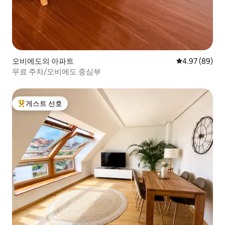
오비에도의 아파트
평점 4.97점(5
4.97 (89)
무료 주차/오비에도 중심부
게스트 선호
상위 게스트 선호