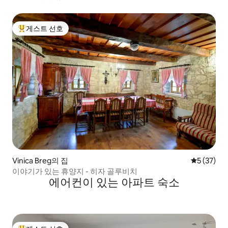
게스트 선호
상위 게스트 선호
Vinica Breg의 집
평점 5점(5
5 (37)
이야기가 있는 휴양지 - 히자 골루비치
에어컨이 있는 아파트 숙소