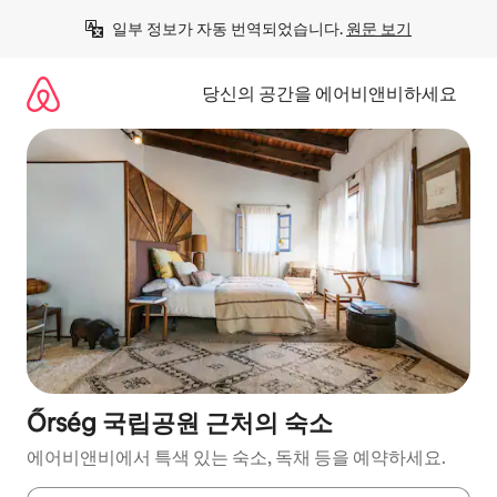
콘
일부 정보가 자동 번역되었습니다. 
원문 보기
텐
츠
로
당신의 공간을 에어비앤비하세요
바
로
가
기
Őrség 국립공원 근처의 숙소
에어비앤비에서 특색 있는 숙소, 독채 등을 예약하세요.