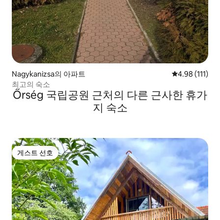
Nagykanizsa의 아파트
평점 4.98점(5
4.98 (111)
최고의 숙소
Őrség 국립공원 근처의 다른 근사한 휴가
지 숙소
게스트 선호
게스트 선호