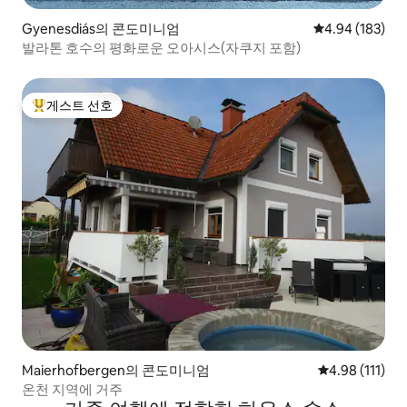
Gyenesdiás의 콘도미니엄
평점 4.94점(5점
4.94 (183)
발라톤 호수의 평화로운 오아시스(자쿠지 포함)
게스트 선호
상위 게스트 선호
Maierhofbergen의 콘도미니엄
평점 4.98점(5
4.98 (111)
온천 지역에 거주