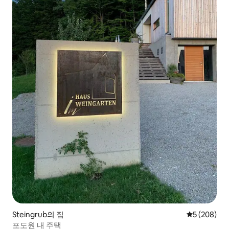
Steingrub의 집
평점 5점(5점
5 (208)
포도원 내 주택