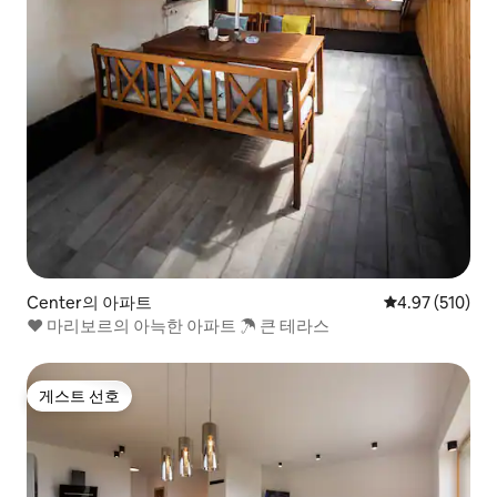
Center의 아파트
평점 4.97점(5점
4.97 (510)
♥ 마리보르의 아늑한 아파트 ☂ 큰 테라스
게스트 선호
게스트 선호