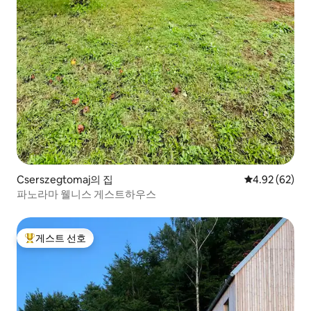
Cserszegtomaj의 집
평점 4.92점(5
4.92 (62)
파노라마 웰니스 게스트하우스
게스트 선호
상위 게스트 선호