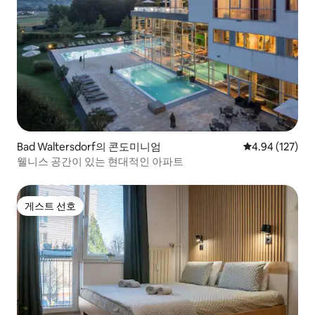
Bad Waltersdorf의 콘도미니엄
평점 4.94점(5점
4.94 (127)
웰니스 공간이 있는 현대적인 아파트
게스트 선호
게스트 선호