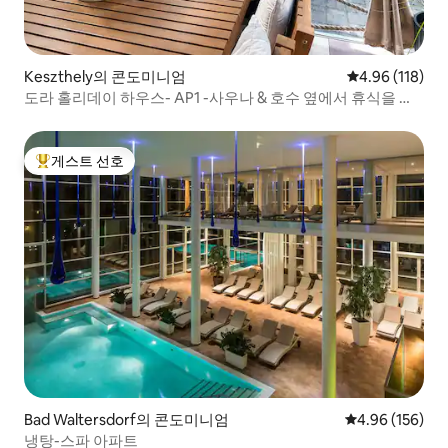
Keszthely의 콘도미니엄
평점 4.96점(5
4.96 (118)
도라 홀리데이 하우스- AP1 -사우나 & 호수 옆에서 휴식을 취
하세요
게스트 선호
상위 게스트 선호
Bad Waltersdorf의 콘도미니엄
평점 4.96점(5점
4.96 (156)
냉탕-스파 아파트