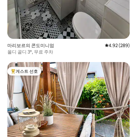
마리보르의 콘도미니엄
평점 4.92점(5점
4.92 (289)
올디 골디 3*, 무료 주차
게스트 선호
상위 게스트 선호