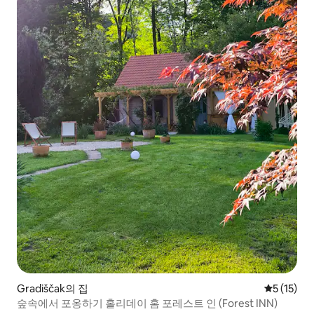
Gradiščak의 집
평점 5점(5
5 (15)
숲속에서 포옹하기 홀리데이 홈 포레스트 인 (Forest INN)