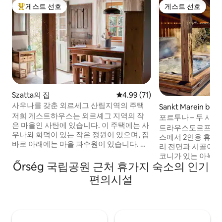
게스트 선호
게스트 선호
상위 게스트 선호
게스트 선호
Szatta의 집
평점 4.99점(5점 만점), 후기 71
4.99 (71)
사우나를 갖춘 외르세그 산림지역의 주택
Sankt Marein bei
저희 게스트하우스는 외르셰그 지역의 작
파트
포르투나 – 두 사람
은 마을인 사탄에 있습니다. 이 주택에는 사
스 & 자연 전망
트라우스도르프베르
우나와 화덕이 있는 작은 정원이 있으며, 집
스에서 2인용 휴식
바로 아래에는 마을 과수원이 있습니다. 주
리 전면과 시골이 
방에는 오븐, 스토브, 작은 냉장고, 드립 커
코니가 있는 아늑한
피머신, 전기 주전자가 구비되어 있습니다.
Őrség 국립공원 근처 휴가지 숙소의 인기
닭과 양이 있는 따
요리와 식사에 필요한 모든 것을 찾을 수 있
느긋한 시간을 보내
편의시설
습니다. 다음 수수료는 현장에서 지불할 수
는 예약 시스템 덕
있습니다. 마을에서는 18세 이상의 관광객
있습니다. 천연 소
에 대한 관광세 세율이 1인당 1박에
진 농장의 지역 제품
400HUF입니다. 사우나 이용료는 난방당
스. 그라츠와 슈
10000HUF입니다.
파 및 엔조이먼트 지