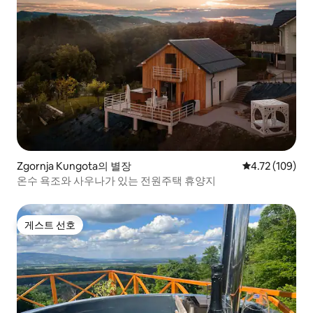
Zgornja Kungota의 별장
평점 4.72점(5
4.72 (109)
온수 욕조와 사우나가 있는 전원주택 휴양지
게스트 선호
게스트 선호