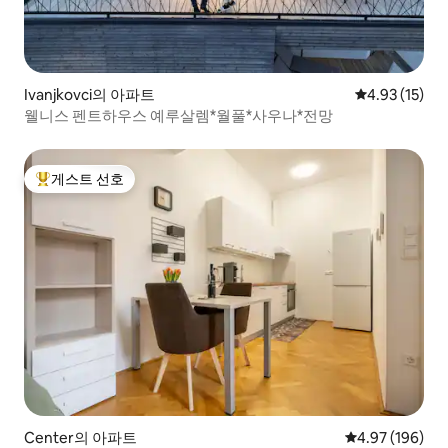
Ivanjkovci의 아파트
평점 4.93점(5
4.93 (15)
웰니스 펜트하우스 예루살렘*월풀*사우나*전망
게스트 선호
상위 게스트 선호
Center의 아파트
평점 4.97점(5점
4.97 (196)