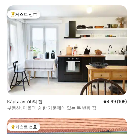
게스트 선호
상위 게스트 선호
Káptalantóti의 집
평점 4.99점(5점
4.99 (105)
부동산. 마을과 숲 한 가운데에 있는 두 번째 집
게스트 선호
상위 게스트 선호