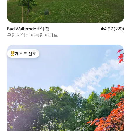
Bad Waltersdorf의 집
평점 4.97점(5점
4.97 (220)
온천 지역의 아늑한 아파트
게스트 선호
상위 게스트 선호