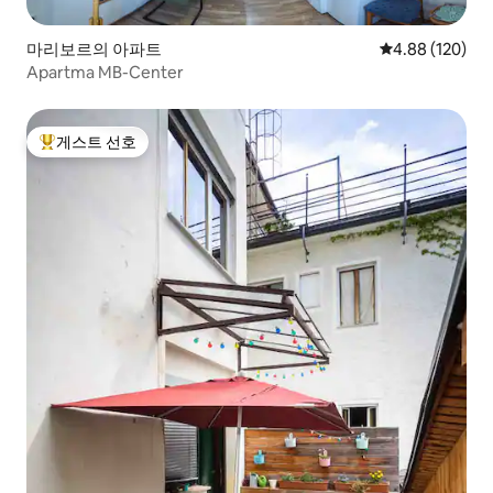
마리보르의 아파트
평점 4.88점(5점
4.88 (120)
Apartma MB-Center
게스트 선호
상위 게스트 선호