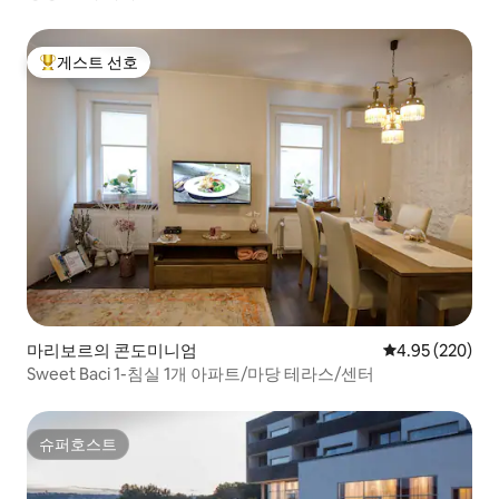
게스트 선호
상위 게스트 선호
마리보르의 콘도미니엄
평점 4.95점(5점
4.95 (220)
Sweet Baci 1-침실 1개 아파트/마당 테라스/센터
슈퍼호스트
슈퍼호스트