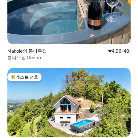
Makole의 통나무집
평점 4.96점(5
4.96 (48)
통나무집 Dežno
게스트 선호
상위 게스트 선호