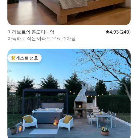
마리보르의 콘도미니엄
평점 4.93점(5점
4.93 (240)
아늑하고 작은 아파트 무료 주차장
게스트 선호
상위 게스트 선호