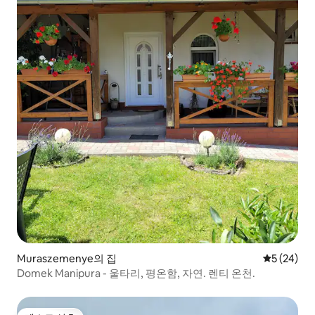
Muraszemenye의 집
평점 5점(5
5 (24)
Domek Manipura - 울타리, 평온함, 자연. 렌티 온천.