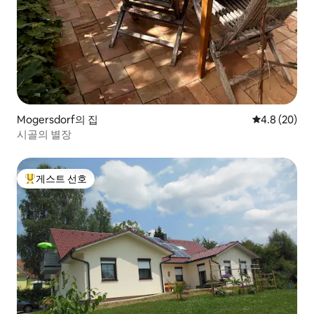
Mogersdorf의 집
평점 4.8점(5
4.8 (20)
시골의 별장
게스트 선호
상위 게스트 선호