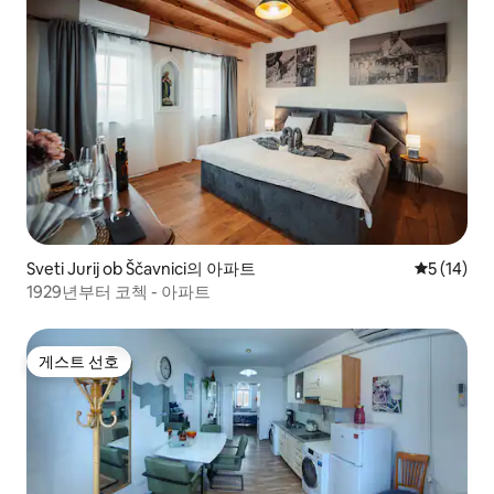
Sveti Jurij ob Ščavnici의 아파트
평점 5점(5
5 (14)
1929년부터 코첵 - 아파트
게스트 선호
게스트 선호