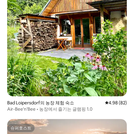
Bad Loipersdorf의 농장 체험 숙소
평점 4.98점(5
4.98 (82)
Air-Bee'n'Bee • 농장에서 즐기는 글램핑 1.0
슈퍼호스트
슈퍼호스트