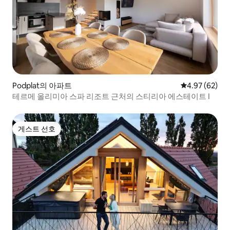
Podplat의 아파트
평점 4.97점(5
4.97 (62)
테르메 올리미아 스파 리조트 근처의 스티리아 에스테이트 I
게스트 선호
게스트 선호