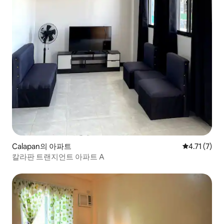
Calapan의 아파트
평점 4.71점
4.71 (7)
칼라판 트랜지언트 아파트 A