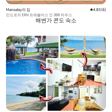
Mansalay의 집
평점 4.83점(
4.83 (6)
민도로의 ERN 트래블러스 인 3BR 하우스
해변가 콘도 숙소