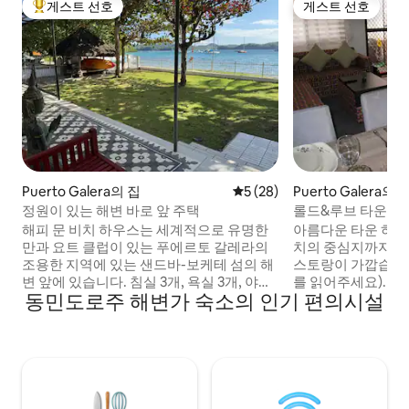
게스트 선호
게스트 선호
상위 게스트 선호
게스트 선호
Puerto Galera의 집
평점 5점(5점 만점), 후기 28
5 (28)
Puerto Galera
정원이 있는 해변 바로 앞 주택
롤드&루브 타운 하
해피 문 비치 하우스는 세계적으로 유명한
아름다운 타운 하우스
만과 요트 클럽이 있는 푸에르토 갈레라의
치의 중심지까지 도
조용한 지역에 있는 샌드바-보케테 섬의 해
스토랑이 가깝습니다
변 앞에 있습니다. 침실 3개, 욕실 3개, 야외
를 읽어주세요). 
동민도로주 해변가 숙소의 인기 편의시설
화장실과 샤워실, 푸스볼 테이블, 완비된 주
로 "슈퍼호스트" 사
방, 실내 및 야외 식사 공간, 현관 좌석, 바베
처럼 편안한' 환경
큐 그릴, 스타링크 와이파이를 갖추고 있습
다하고 있습니다. 
니다. 카약 2대를 무료로 이용하실 수 있습
습니다. 주차장은 
니다. 제트스키와 바나나 보트를 대여하고
숙소는 안전합니다.
옆집에서 아일랜드 호핑을 예약할 수 있습
탁기를 이용하실 수
니다. 다이브 숍이 인접해 있으며 훌륭한 레
되는 베란다는 아늑