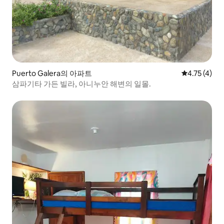
Puerto Galera의 아파트
평점 4.75점(
4.75 (4)
삼파기타 가든 빌라, 아니누안 해변의 일몰.