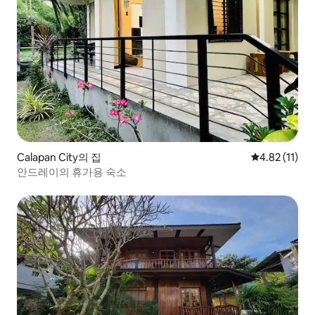
Calapan City의 집
평점 4.82점(
4.82 (11)
안드레이의 휴가용 숙소