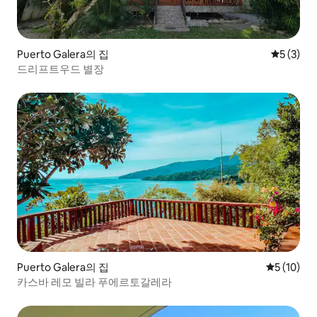
Puerto Galera의 집
평점 5점(
5 (3)
드리프트우드 별장
Puerto Galera의 집
평점 5점(5
5 (10)
카스바 레모 빌라 푸에르토갈레라