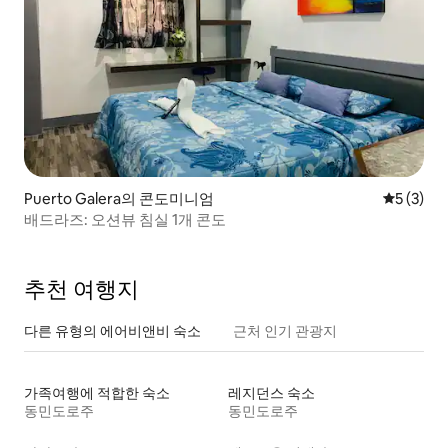
Puerto Galera의 콘도미니엄
평점 5점(
5 (3)
배드라즈: 오션뷰 침실 1개 콘도
추천 여행지
다른 유형의 에어비앤비 숙소
근처 인기 관광지
가족여행에 적합한 숙소
레지던스 숙소
동민도로주
동민도로주