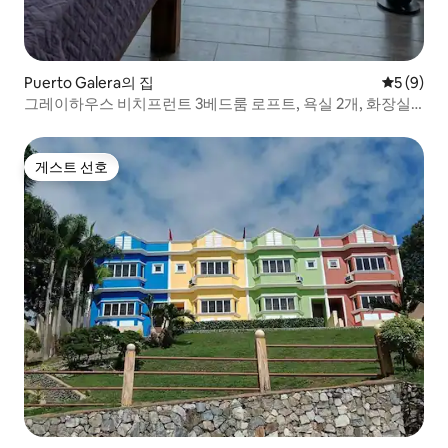
Puerto Galera의 집
평점 5점(
5 (9)
그레이하우스 비치프런트 3베드룸 로프트, 욕실 2개, 화장실 3
개
게스트 선호
게스트 선호