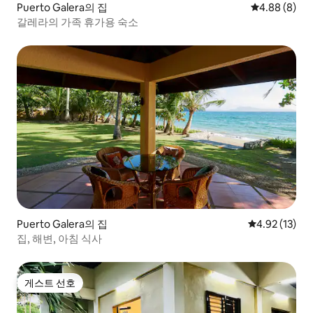
Puerto Galera의 집
평점 4.88점(
4.88 (8)
갈레라의 가족 휴가용 숙소
Puerto Galera의 집
평점 4.92점(5
4.92 (13)
집, 해변, 아침 식사
게스트 선호
게스트 선호