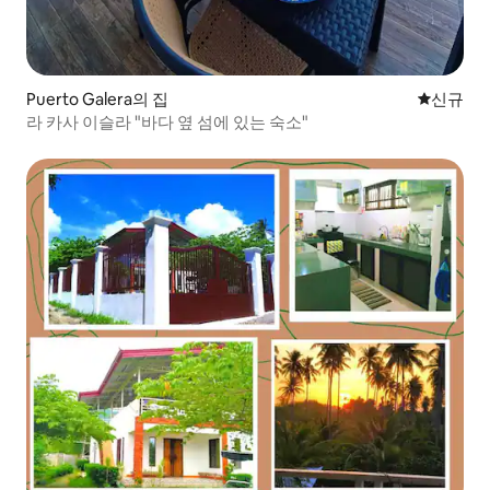
Puerto Galera의 집
신규 숙소
신규
라 카사 이슬라 "바다 옆 섬에 있는 숙소"