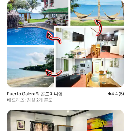
Puerto Galera의 콘도미니엄
평점 4.4점(
4.4 (5)
배드라즈: 침실 2개 콘도