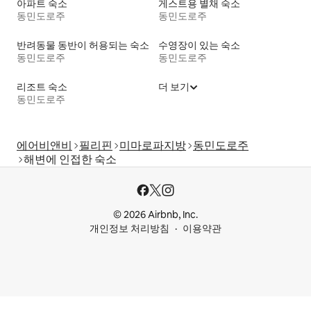
아파트 숙소
게스트용 별채 숙소
동민도로주
동민도로주
반려동물 동반이 허용되는 숙소
수영장이 있는 숙소
동민도로주
동민도로주
리조트 숙소
더 보기
동민도로주
에어비앤비
필리핀
미마로파지방
동민도로주
해변에 인접한 숙소
© 2026 Airbnb, Inc.
개인정보 처리방침
이용약관