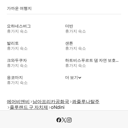
가까운 여행지
요하네스버그
더반
휴가지 숙소
휴가지 숙소
발리토
샌튼
휴가지 숙소
휴가지 숙소
크와두쿠자
하트비스푸르트 댐 자연 보호구역
휴가지 숙소
휴가지 숙소
응코마지
더 보기
휴가지 숙소
에어비앤비
남아프리카공화국
콰줄루나탈주
줄루랜드 구 자치제
oNdini