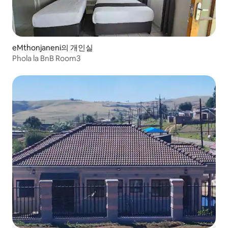
eMthonjaneni의 개인실
Phola la BnB Room3