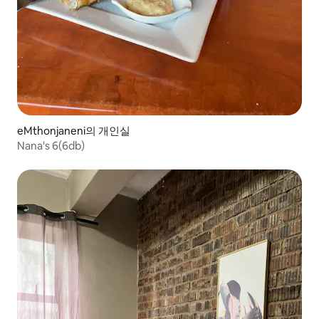
eMthonjaneni의 개인실
Nana's 6(6db)