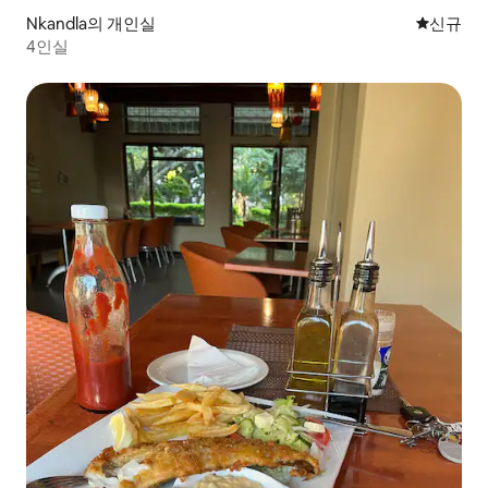
Nkandla의 개인실
신규 숙소
신규
4인실