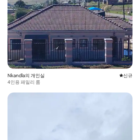
Nkandla의 개인실
신규 숙소
신규
4인용 패밀리 룸