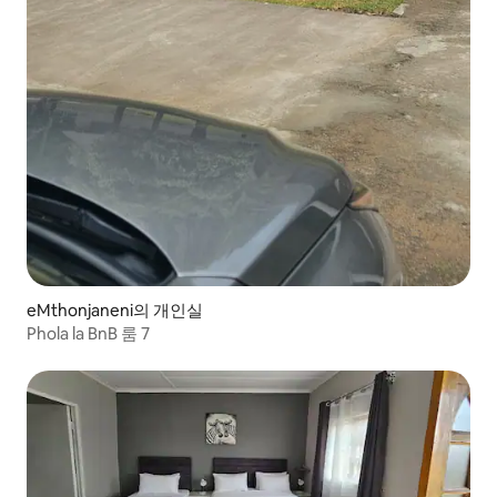
eMthonjaneni의 개인실
Phola la BnB 룸 7