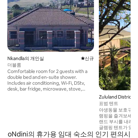
Nkandla의 개인실
신규 숙소
신규
더블룸
Comfortable room for 2 guests with a
double bed and en-suite shower.
Includes air conditioning, Wi-Fi, DStv,
desk, bar fridge, microwave, stove,
oven, kettle, coffee and tea facilities,
Zululand District
and complimentary toiletries for a
표범 텐트
convenient stay.
야생동물 보호구역
램핑을 즐겨보세요.
랜드 부시를 내려다
글램핑 텐트가 있어
oNdini의 휴가용 임대 숙소의 인기 편의시
하게 조화를 이룹니