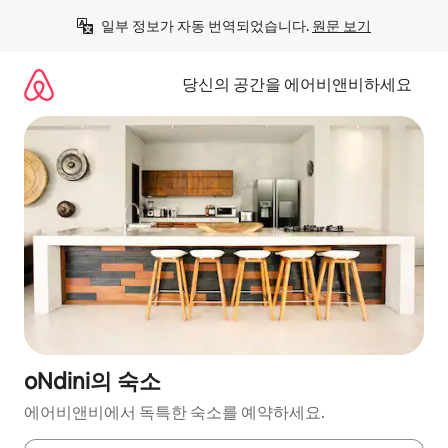
콘
일부 정보가 자동 번역되었습니다. 
원문 보기
텐
츠
로
당신의 공간을 에어비앤비하세요
바
로
가
기
oNdini의 숙소
에어비앤비에서 독특한 숙소를 예약하세요.