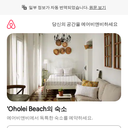
콘
일부 정보가 자동 번역되었습니다. 
원문 보기
텐
츠
로
당신의 공간을 에어비앤비하세요
바
로
가
기
'Oholei Beach의 숙소
에어비앤비에서 독특한 숙소를 예약하세요.