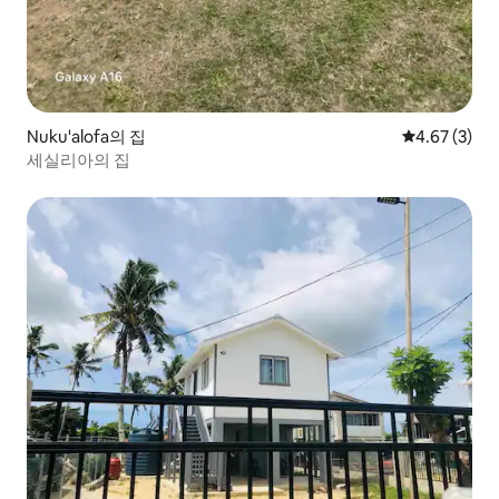
Nuku'alofa의 집
평점 4.67점(
4.67 (3)
세실리아의 집