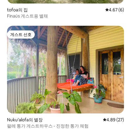
tofoa의 집
평점 4.67점(
4.67 (6)
Finaús 게스트용 별채
게스트 선호
게스트 선호
Nuku'alofa의 별장
평점 4.89점(5
4.89 (27)
팔레 통가 게스트하우스 - 진정한 통가 체험