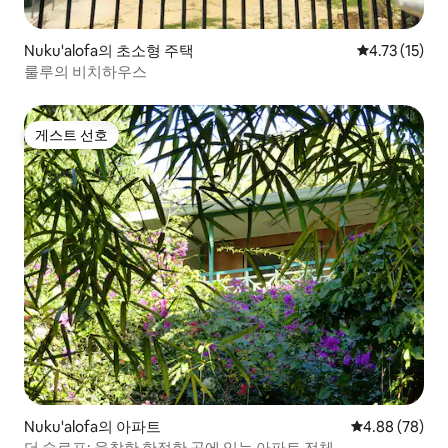
Nuku'alofa의 초소형 주택
평점 4.73점(
4.73 (15)
룰루의 비치하우스
게스트 선호
게스트 선호
Nuku'alofa의 아파트
평점 4.88점(5
4.88 (78)
더 슬로프: 울창한 한적한 곳에 있는 아파트 전체