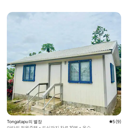
Tongatapu의 별장
평점 5점(
5 (9)
아타의 전원주택 + 도심까지 차로 10분 + 온수