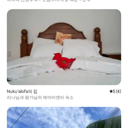
Nuku'alofa의 집
평점 5점(
5 (4)
리나님과 팡가님의 에어비앤비 숙소