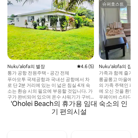
슈퍼호스트
슈퍼호스트
Nuku'alofa의 별장
평점 4.6점(5점 만점), 후기 5
4.6 (5)
Nuku'alofa의 집
통가 공항 전원주택 - 공간 전체
가족과 함께 즐기기 
개
푸아모투 국제공항과 국내선 공항에서 차
롱골롱고 마을에 자리
로 단 2분 거리에 있는 이 넓은 침실 4개 숙
의 가족 주택인 
소는 환승 시의 필요에 부응할 것입니다. 가
에 오신 것을 환영
구가 완비되어 있으며 온수 샤워기가 구비
우페이바 스타디움에
'Oholei Beach의 휴가용 임대 숙소의 인
되어 있어 환승하는 동안 휴식을 취하고 상
저희 숙소는 편안함
쾌하게 몸을 가다듬을 수 있습니다. 숙소를
게 어우러진 공간입
기 편의시설
찾기 위해 시내까지 이동할 필요가 없습니
거실에서 휴식을 취
다. 공항 교통편을 예약할 수 있습니다. 최대
요리를 즐기고, 바
7명까지 숙박 가능하며, 추가 인원을 수용
서 휴식을 취하세요
할 수 있습니다. 이것은 앞쪽 건물에 대한 것
공간과 넓은 야외 
입니다. 현재 뒷쪽의 작은 부분만 글램핑 게
아이들이 놀거나 섬