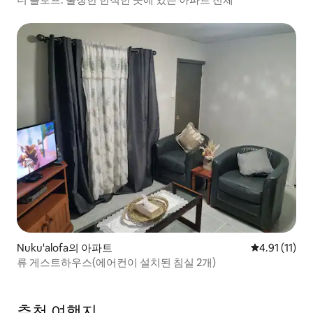
Nuku'alofa의 아파트
평점 4.91점(
4.91 (11)
류 게스트하우스(에어컨이 설치된 침실 2개)
추천 여행지