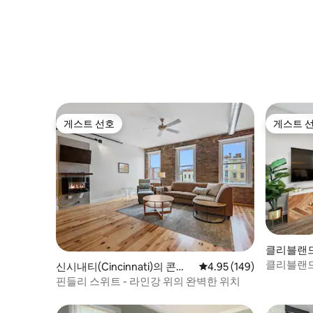
게스트 선호
게스트 
게스트 선호
게스트 
클리블랜드(
도미니엄
클리블랜드
신시내티(Cincinnati)의 콘도
평점 4.95점(5점 만점), 
4.95 (149)
미니엄
핀들리 스위트 - 라인강 위의 완벽한 위치