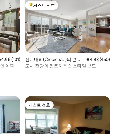
게스트 선호
상위 게스트 선호
평점 4.96점(5점 만점), 후기 131개
4.96 (131)
신시내티(Cincinnati)의 콘도
평점 4.93점(5점 만점), 
4.93 (450)
미니엄
인 아파트
도시 전망의 펜트하우스 스타일 콘도
게스트 선호
게스트 선호