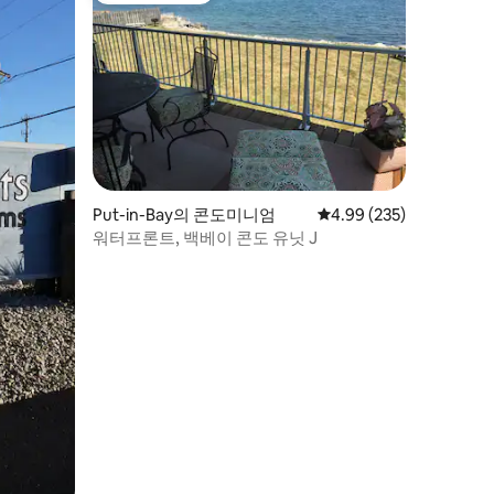
Put-in-Bay의 콘도미니엄
평점 4.99점(5점 만점), 
4.99 (235)
워터프론트, 백베이 콘도 유닛 J