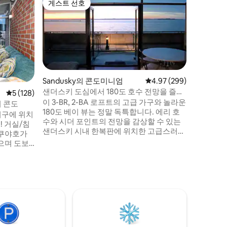
게스트 선호
게스트 
게스트 선호
게스트 
도미니엄
♥♥ #1
티오 포함
이 지역에
비 1위로
한 오버더
니다. 2층 건물의 최상층에 위치한 이 숙소
는 멋진 
처럼 편안
다운타운 
Sandusky의 콘도미니엄
평점 4.97점(5점 만점), 
4.97 (299)
하나도 있습니다! 뮤직 
샌더스키 도심에서 180도 호수 전망을 즐길
평점 5점(5점 만점), 후기 128개
5 (128)
트리트카 
수 있는 숙소
이 3-BR, 2-BA 로프트의 고급 가구와 놀라운
 콘도
있는 저희
180도 베이 뷰는 정말 독특합니다. 에리 호
지구에 위치
활용하기
수와 시더 포인트의 전망을 감상할 수 있는
! 거실/침
에 있습니
샌더스키 시내 한복판에 위치한 고급스러운
 쿠야호가
워터프론트 체사피크 콘도로, 노스 코스트
으며 도보/
와 섬을 경험하기에 이상적인 위치입니다.
습니다. 가
레스토랑, 상점 등까지 도보로 몇 분 거리에
 둘러보고
있으며, 시더 포인트나 섬까지 페리를 이용
소가 필요
할 수 있습니다. 시더 포인트 및 기타 관광지
입니다. 고
까지 10분 미만. 건물에는 야외 수영장과 피
시설이 모두
트니스 룸이 있습니다. 노상 주차장에 차량
 이내에 클
2대 주차.
고속도로를