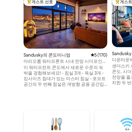
게스트 선호
게스트
상위 게스트 선호
상위 게
Sandus
Sandusky의 콘도미니엄
평점 5점(5점 만점), 
5 (170)
다운타운에
마리오룸 워터프론트 시내 전망 시더포인
능! 멋진 
샌더스키 
트!
이 워터프런트 콘도에서 새로운 수준의 숙
콘도. 시더 포인트와 이리 호수의 숨 막히는
박을 경험해보세요! - 침실 3개 - 욕실 3개 -
전망을 즐겨보세요. - 
킹사이즈 침대가 있는 마스터 침실 - 로프트
치한 두 번
공간의 두 번째 침실은 개방형 공용 공간입
마스터 침실
니다. 퀸, 풀, 트윈 침대 2개 - 마리오를 테마
퀸사이즈 침
로 한 어린이 전용 침실, 5피트 경사 천장- 트
- 차량 2
윈 침대 2개 - 무료 주차 차량 2대 - 초고속 인
파이 - 주방
터넷/와이파이 - 주방 시설 완비 - 영화 프로
기 포함) -
젝터 - 스트리밍 장치가 있는 TV 3대 - 닌텐
그라운드 
도 스위치 - 비디오 게임 - 지상 수영장과 온
다름) - 
수 욕조(계절에 따라 운영) - 헬스장