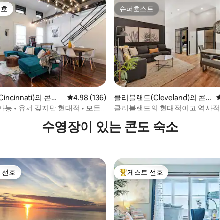
선호
슈퍼호스트
선호
슈퍼호스트
ncinnati)의 콘도
평점 4.98점(5점 만점), 후기 136개
4.98 (136)
클리블랜드(Cleveland)의 콘
후기 105개
도미니엄
 가능 • 유서 깊지만 현대적 • 모든
클리블랜드의 현대적이고 역사적
보
106-1
수영장이 있는 콘도 숙소
 선호
게스트 선호
스트 선호
상위 게스트 선호