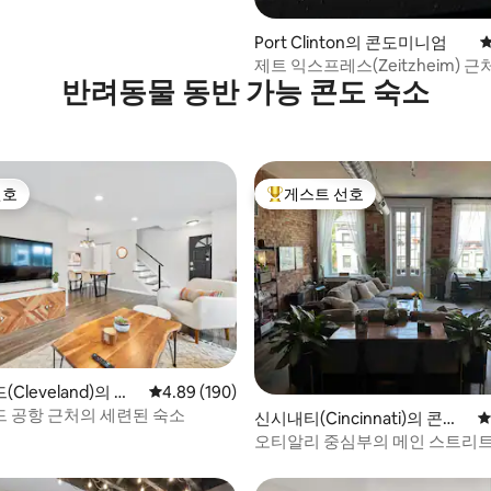
Port Clinton의 콘도미니엄
평
제트 익스프레스(Zeitzheim) 
반려동물 동반 가능 콘도 숙소
콘도
선호
게스트 선호
선호
상위 게스트 선호
Cleveland)의 콘
평점 4.89점(5점 만점), 후기 190개
4.89 (190)
 공항 근처의 세련된 숙소
후기 149개
신시내티(Cincinnati)의 콘도
평
미니엄
오티알리 중심부의 메인 스트리
개인 발코니 숙소