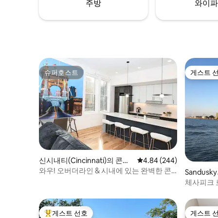
주방
와이파
슈퍼호스트
게스트 
슈퍼호스트
게스트 
신시내티(Cincinnati)의 콘도
평점 4.84점(5점 만점), 
4.84 (244)
미니엄
와우! 오버더라인 & 시내에 있는 완벽한 콘
Sandus
도!
체사피크 
게스트 선호
게스트 
상위 게스트 선호
게스트 