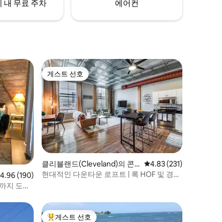
 내 무료 주차
에어컨
게스트 선호
게스트 선호
클리블랜드(Cleveland)의 콘
평점 4.83점(5점 만점), 
4.83 (231)
도미니엄
현대적인 다운타운 로프트 | 록 HOF 및 경기
점 4.96점(5점 만점), 후기 190개
4.96 (190)
장까지 도보
까지 도보!
게스트 선호
상위 게스트 선호