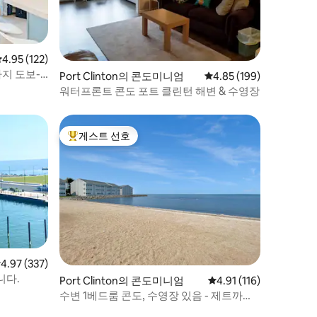
평점 4.95점(5점 만점), 후기 122개
4.95 (122)
지 도보-
Port Clinton의 콘도미니엄
평점 4.85점(5점 만점), 
4.85 (199)
워터프론트 콘도 포트 클린턴 해변 & 수영장
게스트 선호
상위 게스트 선호
점 4.97점(5점 만점), 후기 337개
4.97 (337)
니다.
Port Clinton의 콘도미니엄
평점 4.91점(5점 만점),
4.91 (116)
수변 1베드룸 콘도, 수영장 있음 - 제트까지
걸어서 가세요!