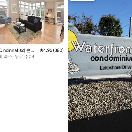
ncinnati)의 콘도
평점 4.95점(5점 만점), 후기 380개
4.95 (380)
의 숙소, 무료 주차!
후기 118개