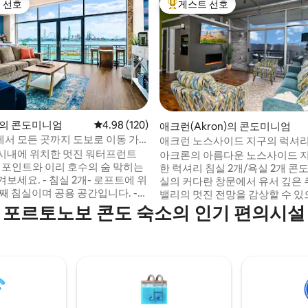
 선호
게스트 선호
스트 선호
상위 게스트 선호
ky의 콘도미니엄
평점 4.98점(5점 만점), 후기 120개
4.98 (120)
애크런(Akron)의 콘도미니엄
후기 170개
서 모든 곳까지 도보로 이동 가
애크런 노스사이드 지구의 럭셔리
호수 전망!
시내에 위치한 멋진 워터프런트
아크론의 아름다운 노스사이드 
한 럭셔리 침실 2개/욕실 2개 콘도
침실 2개- 로프트에 위
실의 커다란 창문에서 유서 깊은
째 침실이며 공용 공간입니다. -
밸리의 멋진 전망을 감상할 수 있
 - 퀸사이즈 침대 - 로프트 공간-
자전거 도로에 쉽게 접근할 수 있
포르토노보 콘도 숙소의 인기 편의시설
대 2개 및 트윈 침대 2개 - 욕실 1
까이 있고 아름다운 도시를 모두
대 무료 주차 - 초고속 인터넷/와이
싶은 가족이나 집처럼 아늑한 숙
 시설 완비 - TV 3개 (스트리밍 기
한 출장자를 위해 잘 꾸며진 공간
 커피 바 - NBA 잼 비디오 게임 - 인
급 레스토랑, 간단한 식사, 쇼핑 
수영장 및 온수 욕조 (계절에 따라
도보 거리에 있습니다. 차로 30분
헬스장
리블랜드 또는 캔턴으로 가는 
빠르게 이용할 수 있습니다!