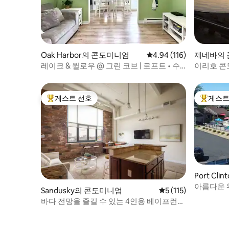
Oak Harbor의 콘도미니엄
평점 4.94점(5점 만점), 
4.94 (116)
제네바의
레이크 & 윌로우 @ 그린 코브 | 로프트 • 수
이리호 콘도
영장 • 부두
게스트 선호
게스트
상위 게스트 선호
상위 게
Port Cl
아름다운 워
Sandusky의 콘도미니엄
평점 5점(5점 만점), 
5 (115)
트 도크
바다 전망을 즐길 수 있는 4인용 베이프런트
오아시스!