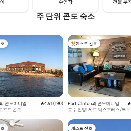
이
수영장
건물 부지
주 단위 콘도 숙소
선호
게스트 선호
선호
상위 게스트 선호
후기 244개
ky의 콘도미니엄
평점 4.91점(5점 만점), 후기 190개
4.91 (190)
Port Clinton의 콘도미니엄
평
로프트 콘도
호수 전망! 제트 익스프레스/부두
2층!
선호
게스트 선호
선호
게스트 선호