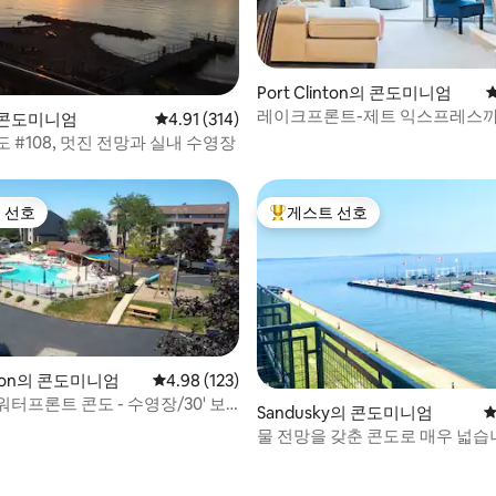
Port Clinton의 콘도미니엄
레이크프론트-제트 익스프레스까
후기 116개
 콘도미니엄
평점 4.91점(5점 만점), 후기 314개
4.91 (314)
해변-수영장-온수 욕조
 #108, 멋진 전망과 실내 수영장
 선호
게스트 선호
스트 선호
상위 게스트 선호
inton의 콘도미니엄
평점 4.98점(5점 만점), 후기 123개
4.98 (123)
터프론트 콘도 - 수영장/30' 보
후기 115개
Sandusky의 콘도미니엄
평
물 전망을 갖춘 콘도로 매우 넓습