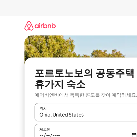
콘
텐
츠
로
바
로
가
기
포르토노보의 공동주택
휴가지 숙소
에어비앤비에서 독특한 콘도를 찾아 예약하세요
위치
결과가 나오면 위·아래 화살표 키를 사용하거나 터치
체크인