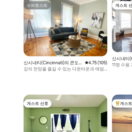
슈퍼호스트
게스트 
슈퍼호스트
게스트 
신시내티(Ci
신시내티(Cincinnati)의 콘도
평점 4.75점(5점 만점), 
4.75 (105)
미니엄
11명 수용
미니엄
강의 전망을 즐길 수 있는 다운타운과 애덤
곳까지 도
스 산 둘러보기
게스트 선호
게스트
게스트 선호
상위 게