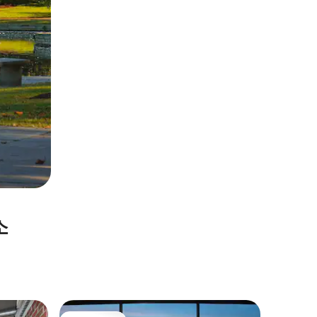
소
신시내티(Ci