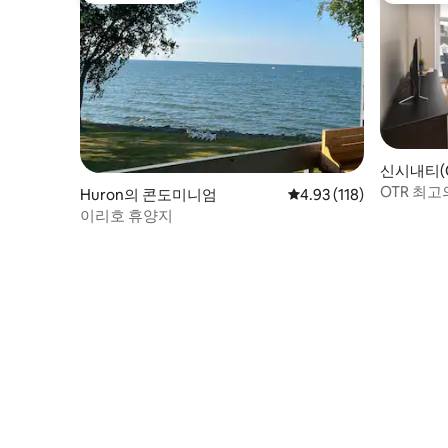
신시내티(Ci
미니엄
OTR 최고
Huron의 콘도미니엄
평점 4.93점(5점 만점), 
4.93 (118)
이리호 휴양지