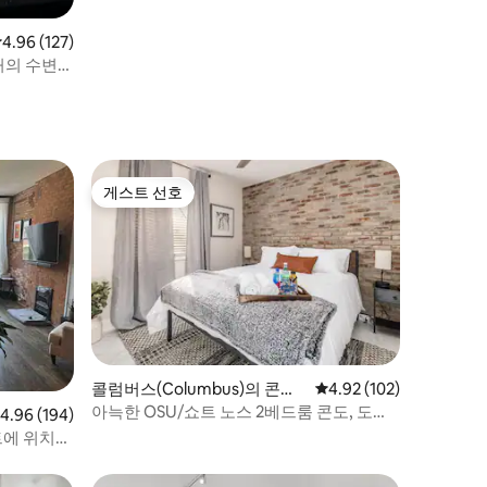
점 4.96점(5점 만점), 후기 127개
4.96 (127)
근처의 수변
게스트 선호
게스트 선호
콜럼버스(Columbus)의 콘도
평점 4.92점(5점 만점), 
4.92 (102)
미니엄
아늑한 OSU/쇼트 노스 2베드룸 콘도, 도보
점 4.96점(5점 만점), 후기 194개
4.96 (194)
가능/주차 가능
트에 위치한