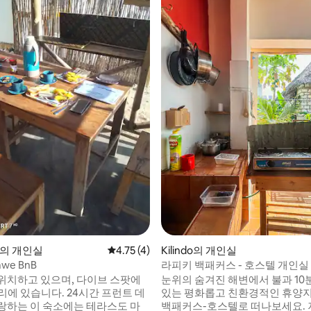
 후기 31개
ni의 개인실
평점 4.75점(5점 만점), 후기 4개
4.75 (4)
Kilindo의 개인실
mwe BnB
라피키 백패커스 - 호스텔 개인실
위치하고 있으며, 다이브 스팟에
눈위의 숨겨진 해변에서 불과 10
거리에 있습니다. 24시간 프런트 데
있는 평화롭고 친환경적인 휴양
랑하는 이 숙소에는 테라스도 마
백패커스-호스텔로 떠나보세요. 