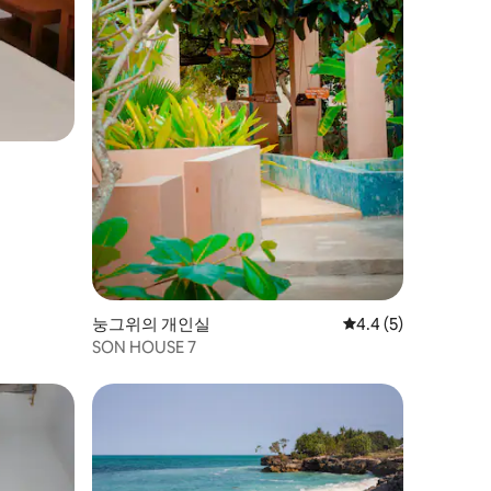
눙그위의 개인실
평점 4.4점(5점 만점)
4.4 (5)
SON HOUSE 7