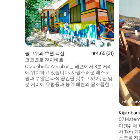
눙그위의 호텔 객실
평점 4.65점(5점 만점),
4.65 (31)
코코벨로 잔지바르
Coccobello Zanzibar는 해변에서 3분 거리
에 위치하고 있습니다. 사랑스러운 레스토
랑과 수많은 좌석 공간을 갖추고 있어, 단 몇
분 거리에 유럽풍과 눙위 해변의 짭조름한
바닷바람이 어우러진 아프리카의 자연적인
분위기로 인해 게스트가 휴식을 취할 수 있
는 수많은 좌석 공간을 갖추고 있습니다. 게
스트에게 적합한 가격 (하지만 편안함) 으로
Kijamba
사랑스러운 독립형 스튜디오 스위트를 제공
07 Mate
합니다. 코코벨로는 일주일에 3일, 수요일,
마템웨에 
목요일, 일요일에 가장 좋은 파티를 여는 것
서 1km 
으로도 유명합니다.
스크를 자