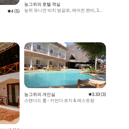
눙그위의 호텔 객실
눙위 유니언 비치 방갈로, 에어컨 완비, 2인
평점 4점(5점 만점), 후기 5개
4 (5)
용
눙그위의 개인실
평점 3.33점(5점 만점)
3.33 (3)
스탠다드 룸 - 키반다 로지 & 레스토랑