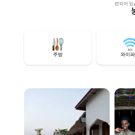
련되어 있
룸서비스,
니다. 숙소에서 매일 아침 유럽식 아침 식사
가 제공됩
카 요리를
사를 즐길 수 있습
트가 숙소 
나입니다. 음넴바 섬은 마템웨 B&B에서
1km 거리
주방
와이파