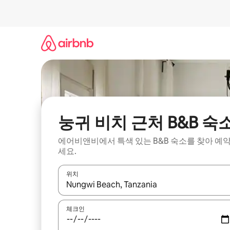
콘
텐
츠
로
바
로
가
기
눙귀 비치 근처 B&B 숙
에어비앤비에서 특색 있는 B&B 숙소를 찾아 예
세요.
위치
결과가 나오면 위·아래 화살표 키를 사용하거나 터치
체크인