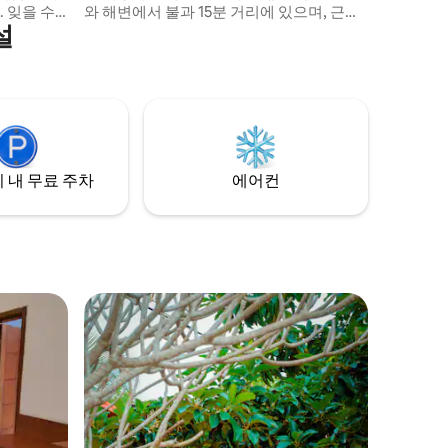
 잊을 수
와 해변에서 불과 15분 거리에 있으며, 근처
설
정한 현지 환
에 공예 상점과 현지 슈퍼마켓이 있습니다.
토리, 정
다음과 같은 혜택이 제공됩니다. 킹사이즈
 소음에서
침대 에어컨 + 선풍기 와이파이 수건, 샤워
 주변 관
젤, 샴푸, LED 거울이 구비된 워크인 샤워 소
키 배낭여행
형 냉장고 + 차 및 커피 책상, 독서 공간 다리
 있습니다.
미, 옷걸이, 암막 커튼, 여분의 화장지
) 무료 조
 내 무료 주차
에어컨