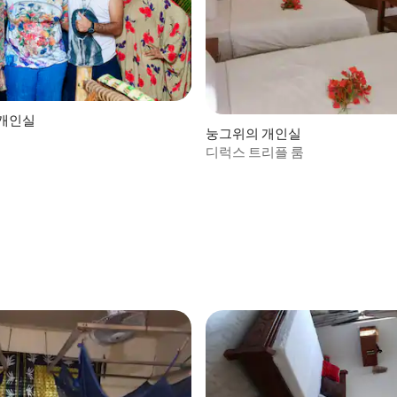
개인실
눙그위의 개인실
디럭스 트리플 룸