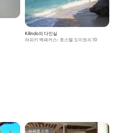
Kilindo의 다인실
라피키 백패커스- 호스텔 도미토리 10
슈퍼호스트