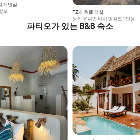
의 개인실
갈로
TZ의 호텔 객실
눙위 유니언 비치 방갈로 2인용
파티오가 있는 B&B 숙소
, 후기 9개