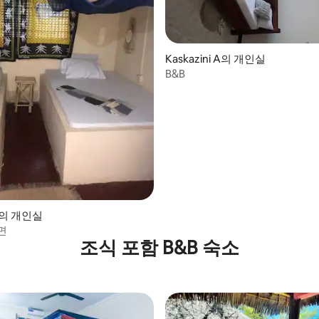
, 후기 6개
Kaskazini A의 개인실
B&B
ni의 개인실
면
조식 포함 B&B 숙소