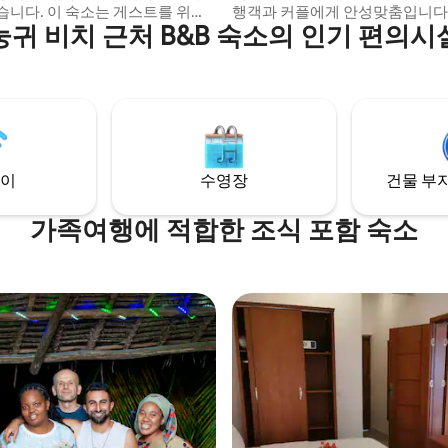
습니다. 이 숙소는 게스트를 위한
행객과 커플에게 안성맞춤입니다.
눙귀 비치 근처 B&B 숙소의 인기 편의시
 티켓 서비스, 조직 투어를 제공합
없는 호스트 '크레이지 맨' 의 진
대를 즐겨보세요. 개인실이나 도미
니다. 게스트는 아시아 및 아프리
원, 자전거 대여소가 있어 관광객
 제공하는 사내 레스토랑에서 식
멀리 떨어진 아늑한 안식처입니다.
니다. 자전거 타기는 게스
광지를 둘러보거나 평온한 라피
근처에서 즐길 수 있는 활동 중 하
객은 양쪽의 장점을 모두 누릴 수
이곳은 평화에 관한 모든 것입니다;
에 있습니다.
식 포함
이
수영장
건물 부지
가족여행에 적합한 조식 포함 숙소