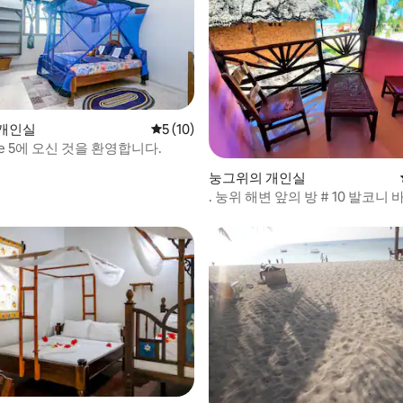
 후기 36개
개인실
평점 5점(5점 만점), 후기 10개
5 (10)
use 5에 오신 것을 환영합니다.
눙그위의 개인실
. 눙위 해변 앞의 방 # 10 발코니