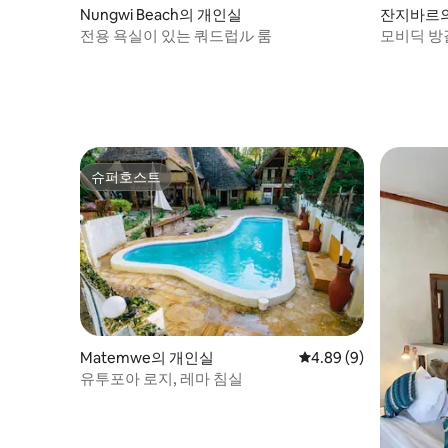
Nungwi Beach의 개인실
잔지바르
전용 욕실이 있는 쿼드럽ル 룸
모비딕 방
슈퍼호스트
슈퍼호스트
Matemwe의 개인실
평점 4.89점(5점 만점)
4.89 (9)
유투포아 로지, 레마 침실