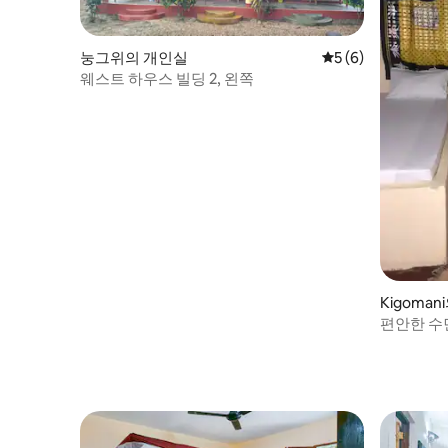
눙그위의 개인실
평점 5점(5점 만점)
5 (6)
웨스트 하우스 빌딩 2, 왼쪽
Kigoma
편안한 수