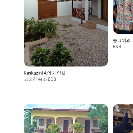
눙그위의 
B&B
Kaskazini A의 개인실
고요한 숙소 B&B