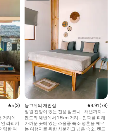
테라스가 
훌륭한 레
레스토랑
아름다운 
떨어진 눙
코코넛 나
는 열대 
는 “허름
져 있습니
박시설. 
는 트윈룸
에는 선풍
평점 5점(5점 만점), 후기 3개
5 (3)
눙그위의 개인실
평점 4.91점(5점 만점),
4.91 (78)
정원 전망이 있는 전용 발코니 - 해변까지
1.5km
분 거리에
켄드와 해변에서 1.5km 거리 – 인파를 피해
지인 라피키
가까운 곳에 있는 소울풍 숙소 영혼을 깨우
저렴한 여
는 여행자를 위한 차분하고 넓은 숙소. 켄드