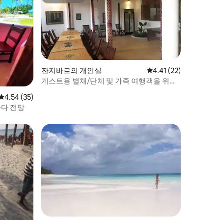
슈퍼호스트
잔지바르의 개인실
평점 4.41점(5점 만점),
4.41 (22)
게스트용 별채/단체 및 가족 여행객을 위한
숙소/요가 수련 장소
평점 4.54점(5점 만점), 후기 35개
4.54 (35)
 바다 전망