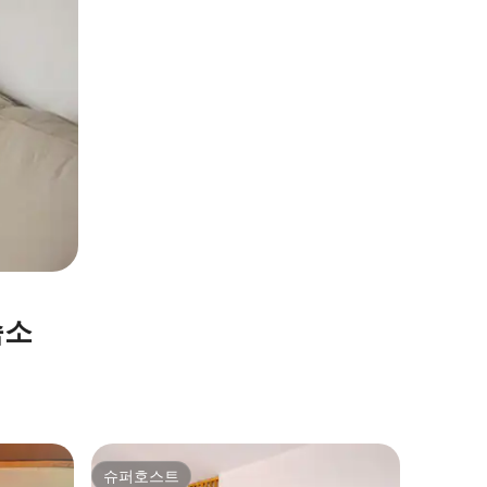
숙소
눙그위의
슈퍼호스트
슈퍼호스트