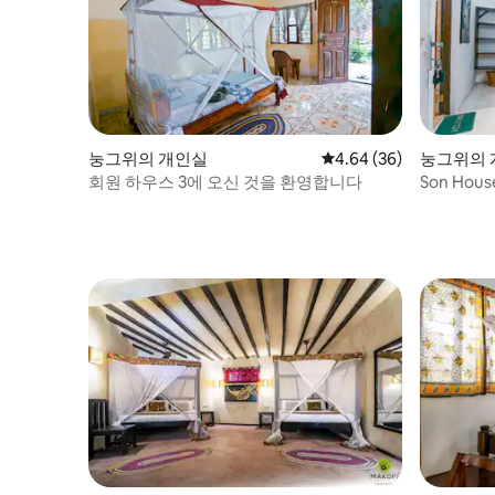
눙그위의 개인실
평점 4.64점(5점 만점),
4.64 (36)
눙그위의 
회원 하우스 3에 오신 것을 환영합니다
Son Ho