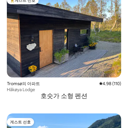
게스트 선호
상위 게스트 선호
Tromsø의 아파트
평점 4.98점(5
4.98 (110)
Håkøya Lodge
호숫가 소형 펜션
게스트 선호
게스트 선호