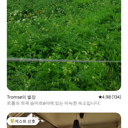
Tromsø의 별장
평점 4.98점(5점
4.98 (134)
트롬쇠 외곽 솜마르ø야에 있는 아늑한 숙소입니다.
게스트 선호
상위 게스트 선호