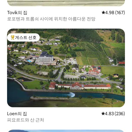
Tovik의 집
평점 4.98점(5점
4.98 (167)
로포텐과 트롬쇠 사이에 위치한 아름다운 전망
게스트 선호
상위 게스트 선호
Loen의 집
평점 4.83점(5점
4.83 (236)
피요르드와 산 근처