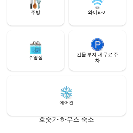
를 잡을 수 있습니
않습니다.
주방
와이파이
건물 부지 내 무료 주
수영장
차
에어컨
호숫가 하우스 숙소