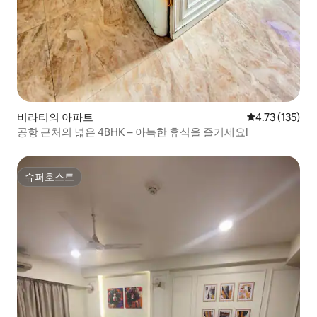
비라티의 아파트
평점 4.73점(5
4.73 (135)
공항 근처의 넓은 4BHK – 아늑한 휴식을 즐기세요!
슈퍼호스트
슈퍼호스트