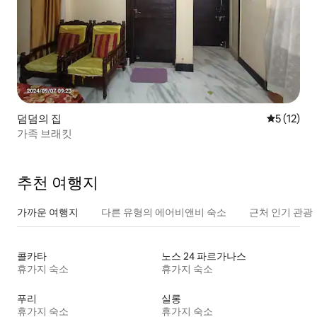
덤덤의 집
평점 5점(5
5 (12)
가족 브래킷
추천 여행지
가까운 여행지
다른 유형의 에어비앤비 숙소
근처 인기 관광
콜카타
노스 24 파르가나스
휴가지 숙소
휴가지 숙소
푸리
실롱
휴가지 숙소
휴가지 숙소