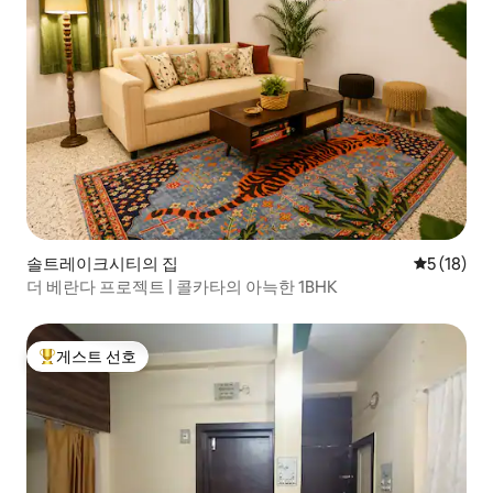
솔트레이크시티의 집
평점 5점(5
5 (18)
더 베란다 프로젝트 | 콜카타의 아늑한 1BHK
게스트 선호
상위 게스트 선호