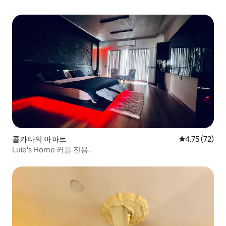
콜카타의 아파트
평점 4.75점(5
4.75 (72)
Luie's Home 커플 전용.