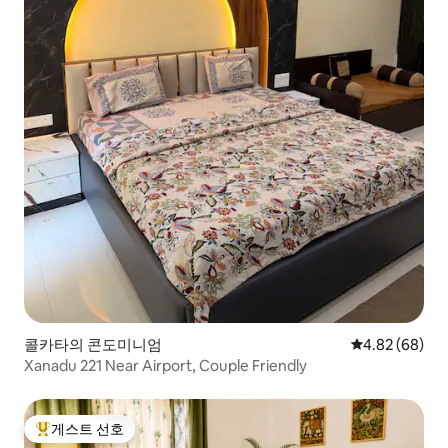
콜카타의 콘도미니엄
평점 4.82점(5
4.82 (68)
Xanadu 221 Near Airport, Couple Friendly
게스트 선호
상위 게스트 선호