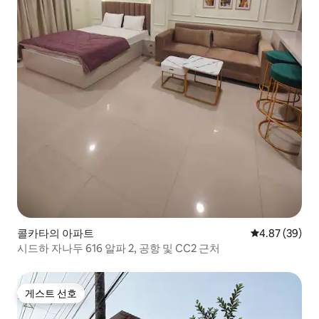
콜카타의 아파트
평점 4.87점(5
4.87 (39)
시드하 자나두 616 알파 2, 공항 및 CC2 근처
게스트 선호
게스트 선호