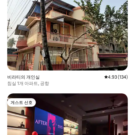
비라티의 개인실
평점 4.93점(5점
4.93 (134)
침실 1개 아파트, 공항
게스트 선호
게스트 선호