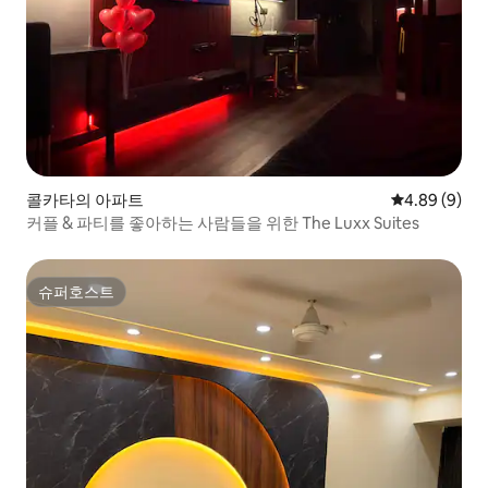
콜카타의 아파트
평점 4.89점(
4.89 (9)
커플 & 파티를 좋아하는 사람들을 위한 The Luxx Suites
슈퍼호스트
슈퍼호스트