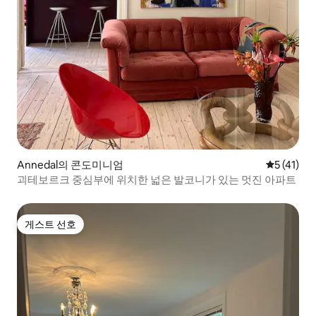
Annedal의 콘도미니엄
평점 5점(5
5 (41)
괴테보르크 중심부에 위치한 넓은 발코니가 있는 멋진 아파트
게스트 선호
게스트 선호