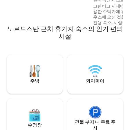
근처
수 있는 야생의 자연과 산책로가 있습니다.
고텐버그 시내에서 1
공항: 8분 찰머스 골프 코스: 5분
용한 주택가에 위치
우스에 오신 것을 
전용 숙소, 시설이 
노르드스탄 근처 휴가지 숙소의 인기 편의
실, 수면 로프트, 
에 있는 무료 주차
시설
활하실 수 있습니다.
여행객, 출장객에게 적합
대중교통으로 리세베
비움, 유니버세움,
게 이동할 수 있습
인 후기에 자부심을
에 남는 숙박을 위
주방
와이파이
건물 부지 내 무료 주
수영장
차