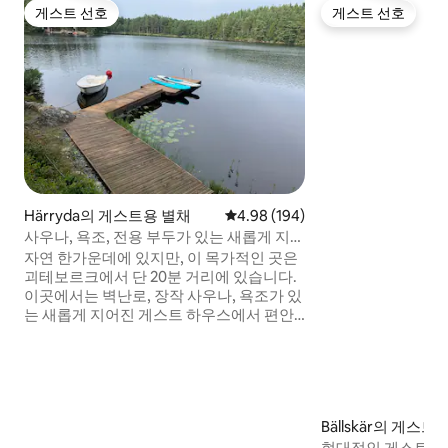
게스트 선호
게스트 선호
게스트 선호
게스트 선호
Härryda의 게스트용 별채
평점 4.98점(5점 만점), 후기 194
4.98 (194)
사우나, 욕조, 전용 부두가 있는 새롭게 지어
진 오두막
자연 한가운데에 있지만, 이 목가적인 곳은
괴테보르크에서 단 20분 거리에 있습니다.
이곳에서는 벽난로, 장작 사우나, 욕조가 있
는 새롭게 지어진 게스트 하우스에서 편안
하게 지낼 수 있습니다. 집 전체를 둘러싸고
넓은 발코니가 있습니다. 아래에는 아침 수
영을 즐길 수 있는 전용 부두로 이어지는 아
늑한 산책로(50m)가 있습니다. 노 젓는 보
트를 타고 여행하거나 낚시의 운을 시험해
Bällskär의 게스트
보거나 두 개의 SUP를 빌려보세요. 바로 근
현대적인 게스트하우스
처에는 하이킹, 달리기, 산악 자전거를 즐길