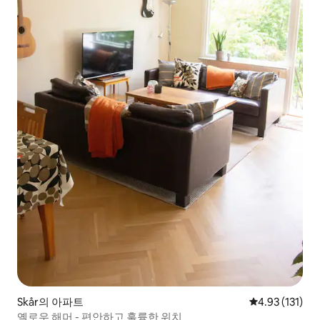
Skår의 아파트
평점 4.93점(5
4.93 (131)
옐로우 해머 - 편안하고 훌륭한 위치