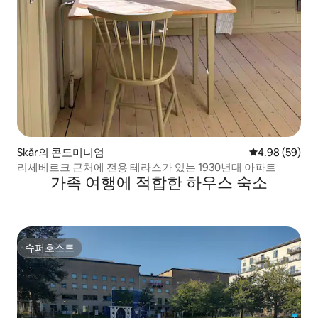
Skår의 콘도미니엄
평점 4.98점(5
4.98 (59)
리세베르크 근처에 전용 테라스가 있는 1930년대 아파트
가족 여행에 적합한 하우스 숙소
슈퍼호스트
슈퍼호스트