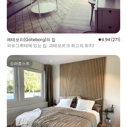
예테보리(Göteborg)의 집
평점 4.94점(5점
4.94 (271)
외르그뤼테에 있는 집. 괴테보르크 최고의 위치!
슈퍼호스트
슈퍼호스트