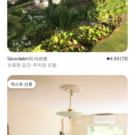
Sävedalen의 아파트
평점 4.93점(5
4.93 (73)
조용한 공간. 주차장 포함.
게스트 선호
게스트 선호