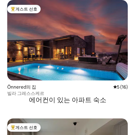
게스트 선호
상위 게스트 선호
Önnered의 집
평점 5점(5
5 (16)
빌라 그레스스케르
에어컨이 있는 아파트 숙소
게스트 선호
상위 게스트 선호