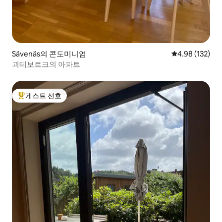
Sävenäs의 콘도미니엄
평점 4.98점(5점
4.98 (132)
괴테보르크의 아파트
게스트 선호
상위 게스트 선호