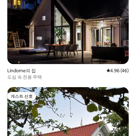
Lindome의 집
평점 4.96점(5
4.96 (46)
도심 속 전용 주택
게스트 선호
게스트 선호