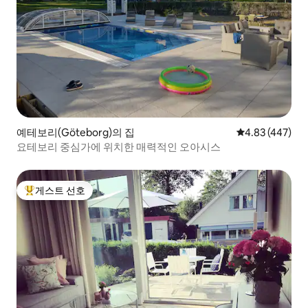
예테보리(Göteborg)의 집
평점 4.83점(5점
4.83 (447)
요테보리 중심가에 위치한 매력적인 오아시스
게스트 선호
상위 게스트 선호