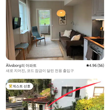
Älvsborg의 아파트
평점 4.96점(5
4.96 (56)
새로 지어진, 코드 잠금이 달린 전용 출입구
게스트 선호
상위 게스트 선호