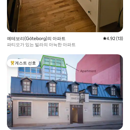
예테보리(Göteborg)의 아파트
평점 4.92점(5
4.92 (13)
파티오가 있는 빌라의 아늑한 아파트
게스트 선호
상위 게스트 선호