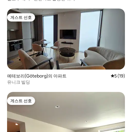
게스트 선호
게스트 선호
예테보리(Göteborg)의 아파트
평점 5점(5
5 (19)
유니크 빌딩
게스트 선호
게스트 선호