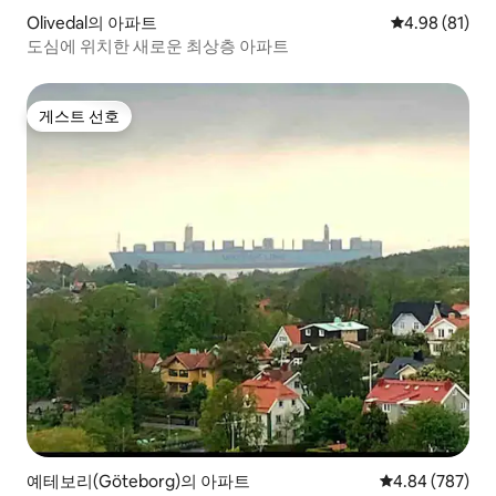
Olivedal의 아파트
평점 4.98점(5
4.98 (81)
도심에 위치한 새로운 최상층 아파트
게스트 선호
게스트 선호
예테보리(Göteborg)의 아파트
평점 4.84점(5점
4.84 (787)