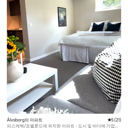
Älvsborg의 아파트
평점 5점(5
5 (21)
피스케벡/포벨룬드에 위치한 아파트 - 도시 및 바다에 가깝습