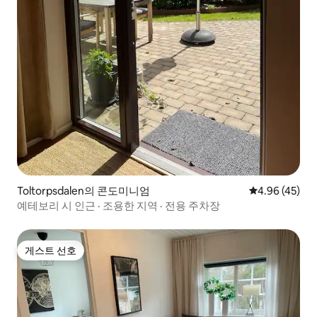
Toltorpsdalen의 콘도미니엄
평점 4.96점(5
4.96 (45)
예테보리 시 인근 · 조용한 지역 · 전용 주차장
게스트 선호
게스트 선호