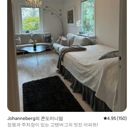
Johanneberg의 콘도미니엄
평점 4.95점(5점
4.95 (150)
정원과 주차장이 있는 고텐버그의 멋진 아파트!