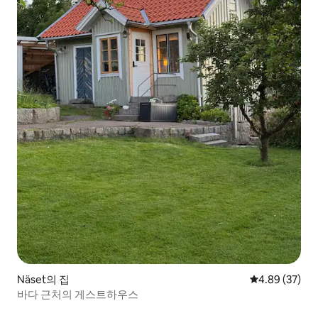
Näset의 집
평점 4.89점(5
4.89 (37)
바다 근처의 게스트하우스