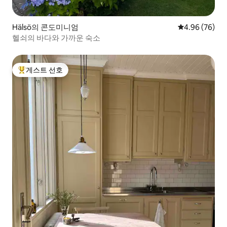
Hälsö의 콘도미니엄
평점 4.96점(5
4.96 (76)
헬쇠의 바다와 가까운 숙소
게스트 선호
상위 게스트 선호