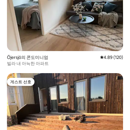
Öjersjö의 콘도미니엄
평점 4.89점(5점
4.89 (120)
빌라 내 아늑한 아파트
게스트 선호
게스트 선호