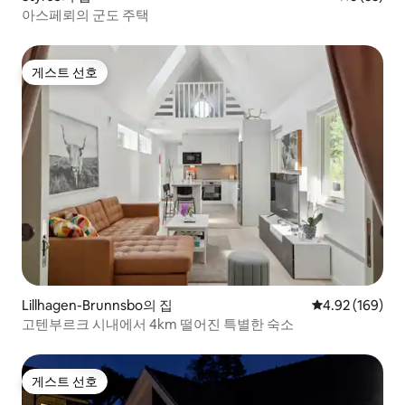
아스페뢰의 군도 주택
게스트 선호
게스트 선호
Lillhagen-Brunnsbo의 집
평점 4.92점(5점
4.92 (169)
고텐부르크 시내에서 4km 떨어진 특별한 숙소
게스트 선호
게스트 선호