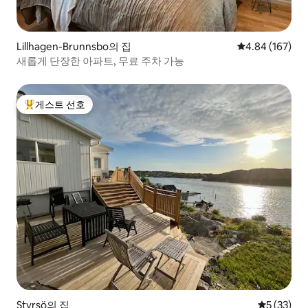
Lillhagen-Brunnsbo의 집
평점 4.84점(5점
4.84 (167)
새롭게 단장한 아파트, 무료 주차 가능
게스트 선호
상위 게스트 선호
Styrsö의 집
평점 5점(5
5 (33)