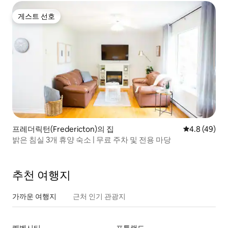
게스트 선호
게스트 선호
프레더릭턴(Fredericton)의 집
평점 4.8점(5
4.8 (49)
밝은 침실 3개 휴양 숙소 | 무료 주차 및 전용 마당
추천 여행지
가까운 여행지
근처 인기 관광지