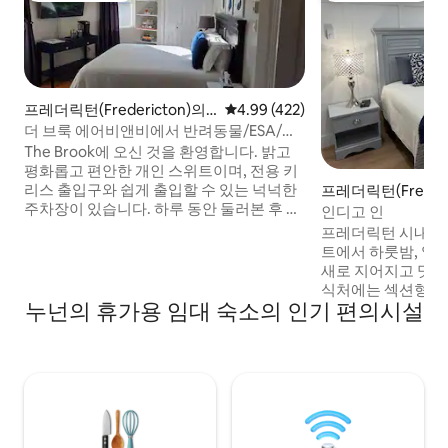
프레더릭턴(Fredericton)의
평점 4.99점(5점 만점), 후기 422
4.99 (422)
게스트 스위트
더 브룩 에어비앤비에서 반려동물/ESA/서
비스 동물 제외를 발행함
The Brook에 오신 것을 환영합니다. 밝고
평화롭고 편안한 개인 스위트이며, 전용 키
리스 출입구와 쉽게 출입할 수 있는 넉넉한
프레더릭턴(Frederi
주차장이 있습니다. 하루 동안 둘러본 후 벨
아파트
인디고 인
TV, 넷플릭스, 디즈니+로 휴식을 취하고 긴
프레더릭턴 시내에 
장을 풀어보세요. 아름다운 내슈와크 강을
트에서 하룻밤, 일주
따라 구불구불한 경치 좋은 자전거 도로와
새로 지어지고 멋지
산책로가 있어 바로 근처에서 모험을 즐길
식처에는 섹션형 소파,
수 있습니다. 프레더릭턴 시내에서 단 10분,
누넌의 휴가용 임대 숙소의 인기 편의시설
난로, 싱크대가 있는
공항에서 20분 거리에 편리하게 위치한 더
커, 전자레인지, 토스
브룩은 조용함과 편안함의 완벽한 조화를
이블과 스툴, 당구
선사합니다!
습니다. 침실에는 고급스러운 킹사이즈 침
대, 수납 공간이 많
다. 화려한 욕실에는 욕조/샤워기 콤보, 대
형 화장대, 변기가