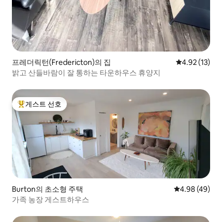
프레더릭턴(Fredericton)의 집
평점 4.92점(5
4.92 (13)
밝고 산들바람이 잘 통하는 타운하우스 휴양지
게스트 선호
상위 게스트 선호
Burton의 초소형 주택
평점 4.98점(5
4.98 (49)
가족 농장 게스트하우스