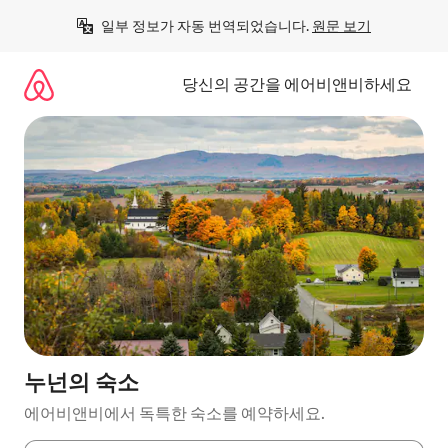
콘
일부 정보가 자동 번역되었습니다. 
원문 보기
텐
츠
로
당신의 공간을 에어비앤비하세요
바
로
가
기
누넌의 숙소
에어비앤비에서 독특한 숙소를 예약하세요.