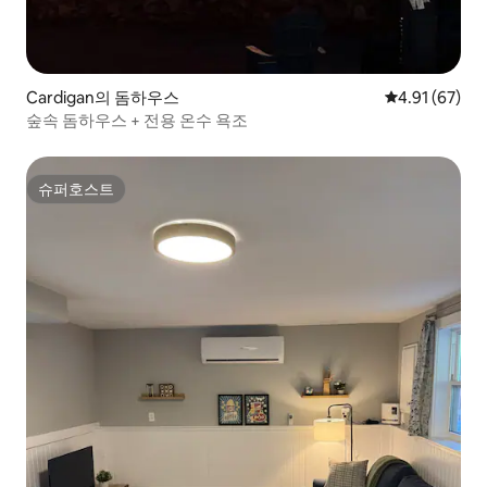
Cardigan의 돔하우스
평점 4.91점(5
4.91 (67)
숲속 돔하우스 + 전용 온수 욕조
슈퍼호스트
슈퍼호스트