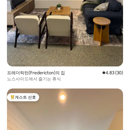
프레더릭턴(Fredericton)의 집
평점 4.83점(5
4.83 (30)
노스사이드에서 즐기는 휴식
게스트 선호
상위 게스트 선호