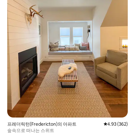
프레더릭턴(Fredericton)의 아파트
평점 4.93점(5점
4.93 (362)
숲속으로 떠나는 스위트