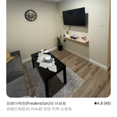
프레더릭턴(Fredericton)의 아파트
평점 4.8점(5
4.8 (49)
프레드릭턴의 아늑한 모던 지하 스위트