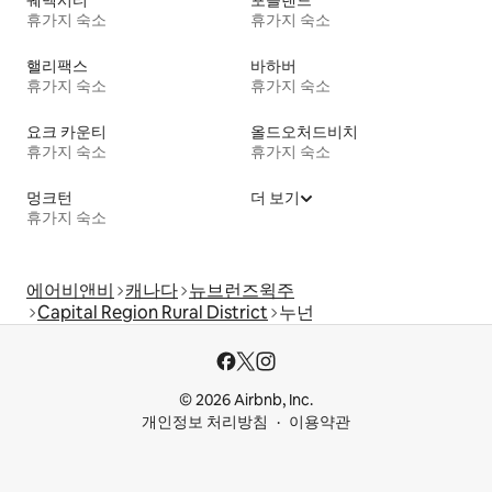
퀘벡시티
포틀랜드
휴가지 숙소
휴가지 숙소
핼리팩스
바하버
휴가지 숙소
휴가지 숙소
요크 카운티
올드오처드비치
휴가지 숙소
휴가지 숙소
멍크턴
더 보기
휴가지 숙소
에어비앤비
캐나다
뉴브런즈윅주
Capital Region Rural District
누넌
© 2026 Airbnb, Inc.
개인정보 처리방침
이용약관