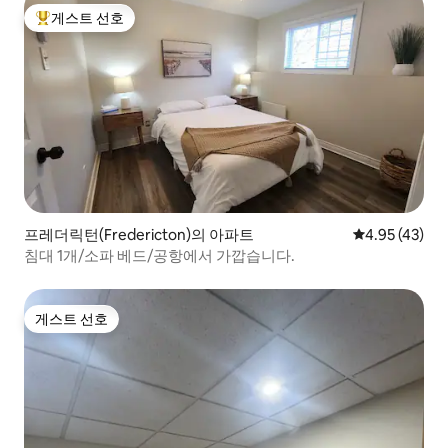
게스트 선호
상위 게스트 선호
프레더릭턴(Fredericton)의 아파트
평점 4.95점(5
4.95 (43)
침대 1개/소파 베드/공항에서 가깝습니다.
게스트 선호
게스트 선호