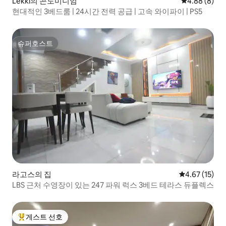
Lekki의 콘도미니엄
평점 4.88점(
4.88 (8)
현대적인 3베드룸 | 24시간 전력 공급 | 고속 와이파이 | PS5
슈퍼호스트
슈퍼호스트
라고스의 집
평점 4.67점(5
4.67 (15)
LBS 근처 수영장이 있는 247 파워 럭스 3베드 테라스 듀플렉스
게스트 선호
상위 게스트 선호