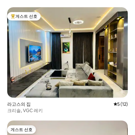
게스트 선호
상위 게스트 선호
라고스의 집
평점 5점(5
5 (12)
크리솔, VGC 레키
게스트 선호
게스트 선호