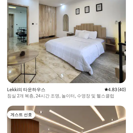
Lekki의 타운하우스
평점 4.83점(5
4.83 (40)
침실 2개 복층, 24시간 조명, 놀이터, 수영장 및 헬스클럽
게스트 선호
게스트 선호