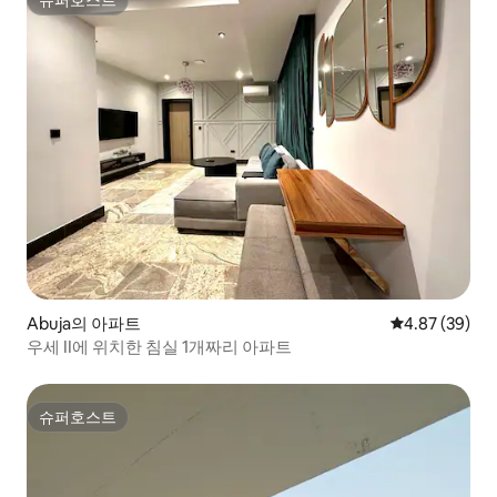
슈퍼호스트
Abuja의 아파트
평점 4.87점(5
4.87 (39)
우세 II에 위치한 침실 1개짜리 아파트
슈퍼호스트
슈퍼호스트