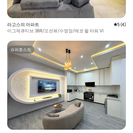
라고스의 아파트
평점 5점(
5 (4)
이그제큐티브 3BR/오션뷰/수영장/에코 펄 타워 VI
슈퍼호스트
슈퍼호스트