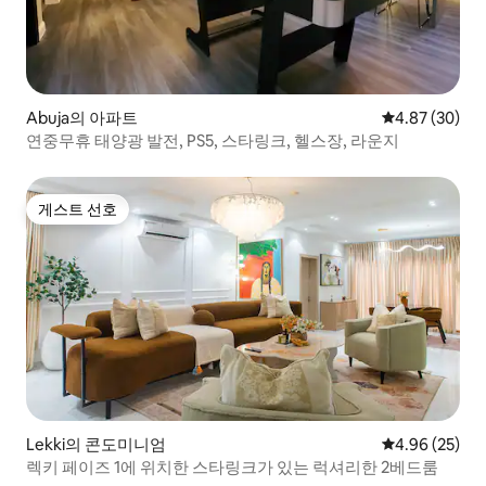
Abuja의 아파트
평점 4.87점(5
4.87 (30)
연중무휴 태양광 발전, PS5, 스타링크, 헬스장, 라운지
게스트 선호
게스트 선호
Lekki의 콘도미니엄
평점 4.96점(5
4.96 (25)
렉키 페이즈 1에 위치한 스타링크가 있는 럭셔리한 2베드룸