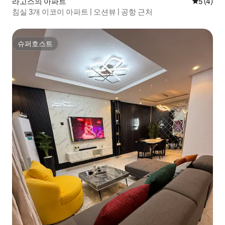
라고스의 아파트
평점 5점(
5 (4)
침실 3개 이코이 아파트 | 오션뷰 | 공항 근처
슈퍼호스트
슈퍼호스트