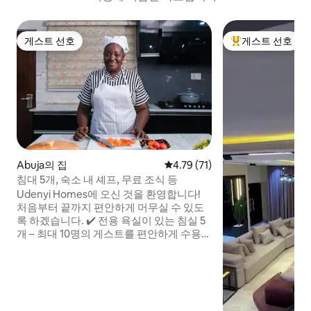
게스트 선호
게스트 선호
게스트 선호
상위 게스트 선호
Abuja의 집
평점 4.79점(5점 만점), 후기 71
4.79 (71)
침대 5개, 숙소 내 셰프, 무료 조식 등
Udenyi Homes에 오신 것을 환영합니다!
처음부터 끝까지 편안하게 머무실 수 있도
록 하겠습니다. ✔️ 전용 욕실이 있는 침실 5
개 – 최대 10명의 게스트를 편안하게 수용
가능 ✔️ 무료 식사 – 감사의 표시로 무료 식
사 제공 ✔️ 프라이빗 셰프 서비스 – 요청 시
셰프 앤이 맛있는 식사를 준비해드립니다.
✔️ 24시간 전력 및 Starlink 와이파이 – 안정
적인 전기 및 네트워크 ✔️ 하우스키핑 – 머