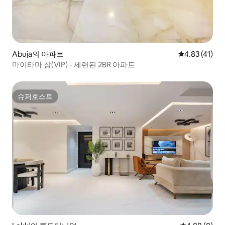
Abuja의 아파트
평점 4.83점(
4.83 (41)
마이타마 참(VIP) - 세련된 2BR 아파트
슈퍼호스트
슈퍼호스트