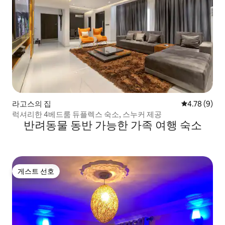
라고스의 집
평점 4.78점(
4.78 (9)
럭셔리한 4베드룸 듀플렉스 숙소, 스누커 제공
반려동물 동반 가능한 가족 여행 숙소
게스트 선호
게스트 선호