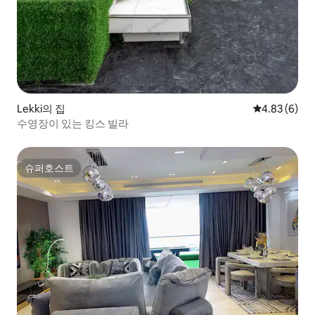
Lekki의 집
평점 4.83점(
4.83 (6)
수영장이 있는 킹스 빌라
슈퍼호스트
슈퍼호스트