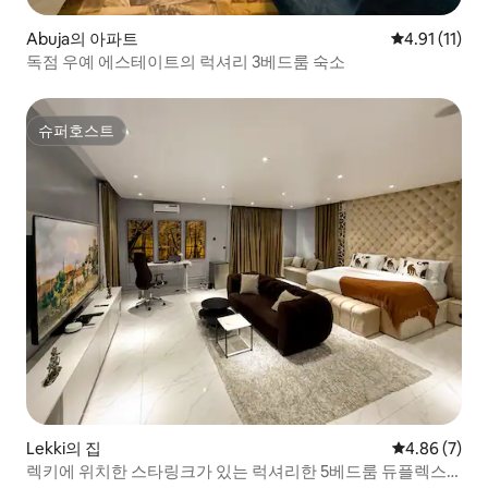
Abuja의 아파트
평점 4.91점(
4.91 (11)
독점 우예 에스테이트의 럭셔리 3베드룸 숙소
슈퍼호스트
슈퍼호스트
Lekki의 집
평점 4.86점(
4.86 (7)
렉키에 위치한 스타링크가 있는 럭셔리한 5베드룸 듀플렉스,