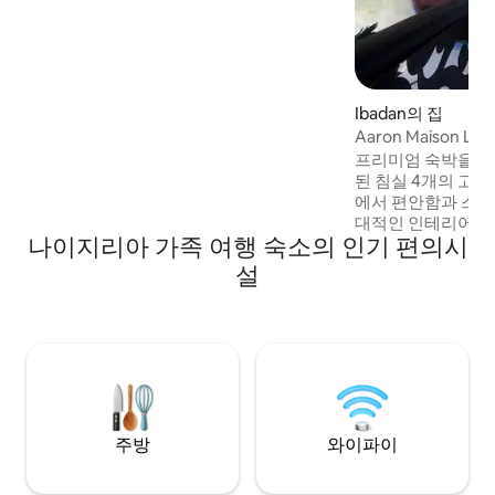
무시는 동안 깨끗한 숙소 ✔️ 가구가 완비된
숙소 – 숙소에 필요한 모든 것이 갖춰져 있
습니다 ✔️ 최고의 위치 – 고요하고 안전한
부지에 있습니다.
Ibadan의 집
Aaron Maison Lux
개
프리미엄 숙박을 위
된 침실 4개의 고급 아
에서 편안함과 스타
대적인 인테리어, 
나이지리아 가족 여행 숙소의 인기 편의시
와이파이, 스마트
및 DStv)를 즐겨보세요. 수영장 
설
식을 취하거나 퍼
풀어보세요. 24시간
인, 요청 시 셰프,
차량 대여 서비스가
에서 모든 것이 가능합니다. 
라이버시, 편리함이
는 곳입니다.
주방
와이파이