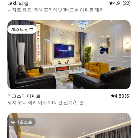
Lekki의 집
평점 4.91점(5
4.91 (22)
나자로 홈즈-RSN-프라이빗 1베드룸 아파트 레키
게스트 선호
게스트 선호
라고스의 아파트
평점 4.83점(
4.83 (6)
코지 코너 렉키 아자 24시간 전기/보안
슈퍼호스트
슈퍼호스트