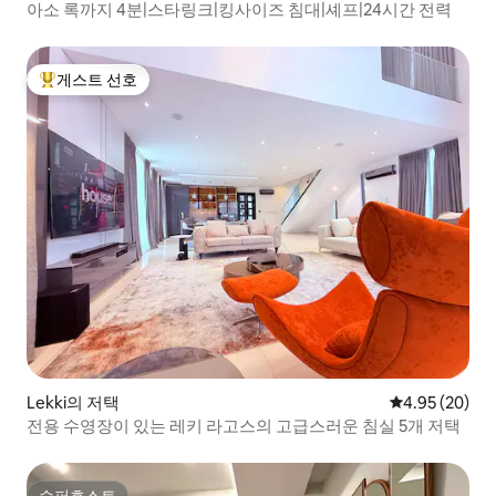
아소 록까지 4분|스타링크|킹사이즈 침대|셰프|24시간 전력
게스트 선호
상위 게스트 선호
Lekki의 저택
평점 4.95점(5
4.95 (20)
전용 수영장이 있는 레키 라고스의 고급스러운 침실 5개 저택
슈퍼호스트