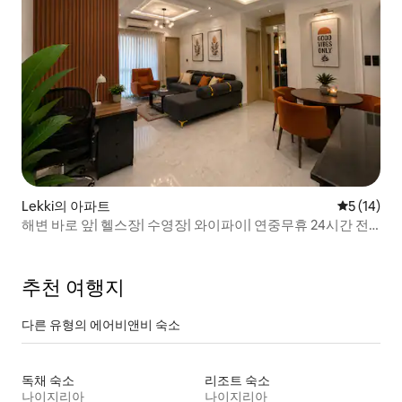
Lekki의 아파트
평점 5점(5
5 (14)
해변 바로 앞| 헬스장| 수영장| 와이파이| 연중무휴 24시간 전
원 공급
추천 여행지
다른 유형의 에어비앤비 숙소
독채 숙소
리조트 숙소
나이지리아
나이지리아