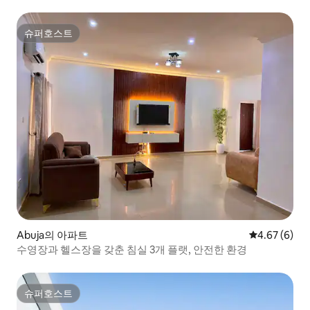
24시간 전원 공급
슈퍼호스트
슈퍼호스트
Abuja의 아파트
평점 4.67점(
4.67 (6)
수영장과 헬스장을 갖춘 침실 3개 플랫, 안전한 환경
슈퍼호스트
슈퍼호스트