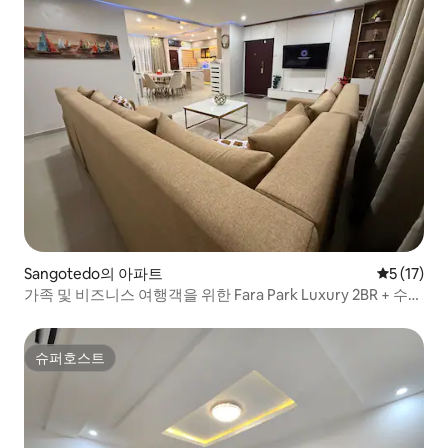
Sangotedo의 아파트
평점 5점(5
5 (17)
가족 및 비즈니스 여행객을 위한 Fara Park Luxury 2BR + 수영
장
슈퍼호스트
슈퍼호스트