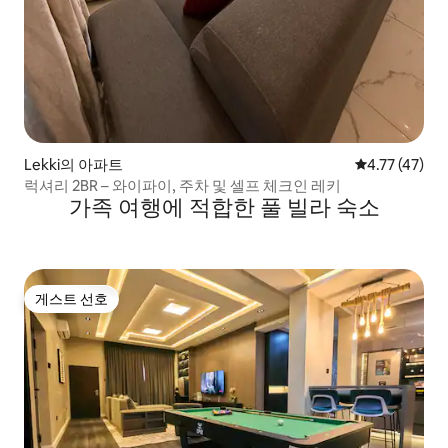
Lekki의 아파트
평점 4.77점(
4.77 (47)
럭셔리 2BR – 와이파이, 주차 및 셀프 체크인 레키
가족 여행에 적합한 풀 빌라 숙소
게스트 선호
게스트 선호