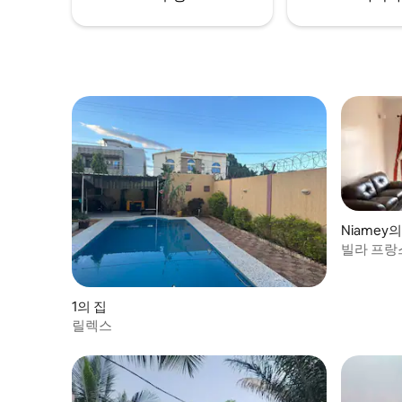
Niamey
빌라 프랑
1의 집
릴렉스