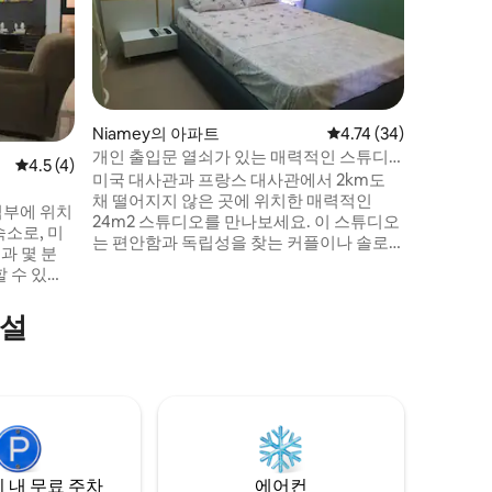
니아메이 
트에 오신
개, 넓은
처럼 편안
고 안전한
루를 보낸
뜻한 분위
Niamey의 아파트
평점 4.74점(5점 만점),
4.74 (34)
용 주차장
개인 출입문 열쇠가 있는 매력적인 스튜디
평점 4.5점(5점 만점), 후기 4개
4.5 (4)
오
미국 대사관과 프랑스 대사관에서 2km도
채 떨어지지 않은 곳에 위치한 매력적인
심부에 위치
24m2 스튜디오를 만나보세요. 이 스튜디오
소로, 미
는 편안함과 독립성을 찾는 커플이나 솔로
과 몇 분
여행객에게 이상적인 공간입니다. 주방, 현
 수 있는
대적인 샤워 시설, 독립된 출구가 갖춰져 있
 시설, 적정
어 완전히 자율적으로 즐거운 시간을 보내
는 예비 발
시설
실 수 있습니다. 에어컨, 디코더의 100개 채
누리세요.
널, 무료 와이파이 위성 연결도 즐길 수 있습
 객실에 설
니다.
보안을 제공
 내 무료 주차
에어컨