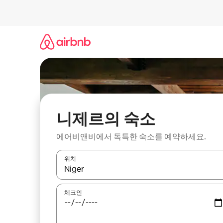
콘
텐
츠
로
바
로
가
기
니제르의 숙소
에어비앤비에서 독특한 숙소를 예약하세요.
위치
결과가 나오면 위·아래 화살표 키를 사용하거나 터치
체크인