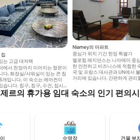
Niamey의 아파트
중심가 위치 기간 한정 특별가
 집
엘로힘 레지던스는 니아메이 중
있는 고급 대저택
한 안전하고 비즈니스에 적합한 숙
닥에서 천장까지 이어지는 창문이
국 및 프랑스 대사관과 UN에서 불
니다. 화장실/샤워실이 있는 큰 침
거리에 있습니다. 간편하게 관리할
 6개입니다. 이 숙소는 에어컨이
선불 전기 요금, 안정적인 물 저장
습니다. 침구, 침구, 수건, 접시,
한 사용료로 요청 시 이용할 수 있
제르의 휴가용 임대 숙소의 인기 편의
및 위생, 가전제품 등 필요한 모든
전기를 통해 지속적인 편안함을 
되어 있습니다. 오두막, 훌륭한 수
이 숙소는 초고속 와이파이, 모든
름다운 정원이 있어 밖에서 아주 좋
치된 에어컨, 연중무휴 24시간 
 보낼 수 있습니다. 실내 주차장은
합니다.
을 수용할 수 있습니다. 이 숙소
기와 태양광 발전이 구비되어 있
매우 좋습니다!
이
수영장
건물 부지