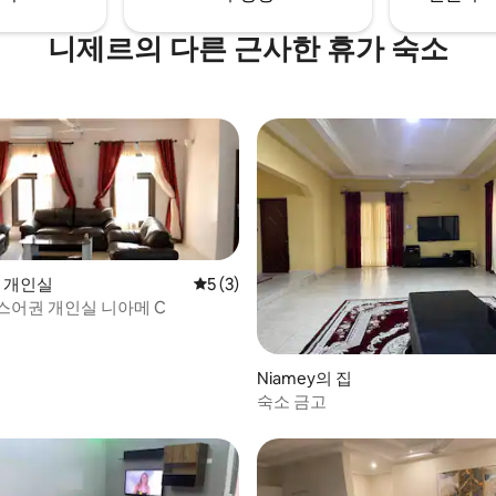
니제르의 다른 근사한 휴가 숙소
의 개인실
평점 5점(5점 만점), 후기 3개
5 (3)
스어권 개인실 니아메 C
Niamey의 집
숙소 금고