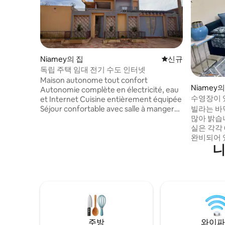
Niamey의 집
신규 숙소
신규
독립 주택 임대 전기 수도 인터넷
Maison autonome tout confort
Niamey의
Autonomie complète en électricité, eau
수영장이 
et Internet Cuisine entièrement équipée
빌라는 바
Séjour confortable avec salle à manger
많아 밝습
Chambres accueillantes et bien
실은 각각
aménagées Environnement calme Pour
완비되어 있
encore plus de confort, une Toyota Hilux
니
세면도구 
peut être mise à disposition en option
것이 준비
avec la location. Cette maison est
영장, 아
particulièrement adaptée aux
은 시간을
professionnels en télétravail, aux familles
4대의 차량
ou à toute personne souhaitant profiter
에는 발전
d'un séjour confortable dans un cadre
습니다. 
exceptionnel.
주방
와이파