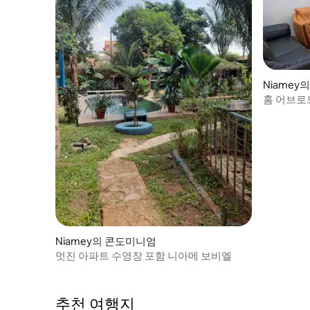
Niamey
홈 어브로드
차장
Niamey의 콘도미니엄
멋진 아파트 수영장 포함 니아메 보비엘
추천 여행지