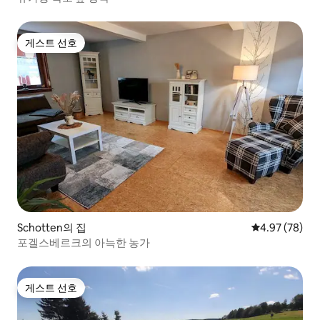
게스트 선호
게스트 선호
Schotten의 집
평점 4.97점(5
4.97 (78)
포겔스베르크의 아늑한 농가
게스트 선호
게스트 선호