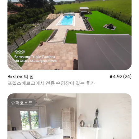
Birstein의 집
평점 4.92점(5
4.92 (24)
포겔스베르크에서 전용 수영장이 있는 휴가
슈퍼호스트
슈퍼호스트