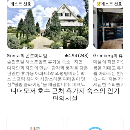
게스트 선호
게스트 선호
게스트 선호
상위 게스트 선호
Sinntal의 콘도미니엄
평점 4.94점(5점 만점), 후기 248
4.94 (248)
Grünberg의 휴가
슬린트알 허스트암트 휴가용 숙소 - 자연스
미셸의 작은 자연 
러운 매력
디자인과 자연의 만남 - 감각과 품격을 갖춘
몸을 기대고 휴식을 
편안한 휴가용 아파트(약 50평방미터). 박
룸 아파트는 천연 
스 스프링 침대와 사랑스러운 디테일이 멋
습니다. 저는 자연 슬레이트와 오크 목재를
진 "웰빙 클라이밍"을 제공합니다. 데크/포
세심한 주의를 기울여
니더모저 호수 근처 휴가지 숙소의 인기
도 덩굴 + 일광욕 잔디밭이 있는 풍성한 연
스러운 인테리어는
못 정원에 위치한 전용 지상 입구 자연 수영
합니다. 이곳은 포
편의시설
장, 하이킹, 파리 낚시, 현지 사냥 주변에 위
치하고 있으며, 여
치한 아름다운 온천과 스키장 최고의 자전
코스인 "뮐레탈" 
거 도로 네트워크, 예를 들어 로엔-익스프레
수 있습니다. 아파
스 철도 자전거 도로, 로엔-진탈 자전거 도
가 있습니다. 그 
로, R2 풀다, 뢰뢰, FFM + 뷔르츠부르크까지
까? 관심이 있으시
쉽게 접근 가능. 연못 근처에서 유아 등 사고
드라이브 투어를 하실