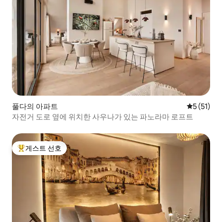
풀다의 아파트
평점 5점(5
5 (51)
자전거 도로 옆에 위치한 사우나가 있는 파노라마 로프트
게스트 선호
상위 게스트 선호