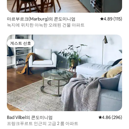
마르부르크(Marburg)의 콘도미니엄
평점 4.89점(5
4.89 (115)
녹지에 위치한 아늑한 오래된 건물 아파트
게스트 선호
게스트 선호
Bad Vilbel의 콘도미니엄
평점 4.86점(5점
4.86 (296)
프랑크푸르트 인근의 고급 2 룸 아파트