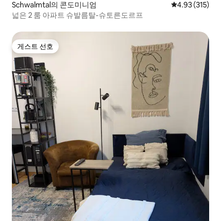
Schwalmtal의 콘도미니엄
평점 4.93점(5
4.93 (315)
넓은 2 룸 아파트 슈발름탈-슈토른도르프
게스트 선호
게스트 선호