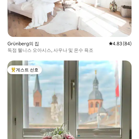
Grünberg의 집
평점 4.83점(5
4.83 (84)
독점 웰니스 오아시스, 사우나 및 온수 욕조
게스트 선호
상위 게스트 선호