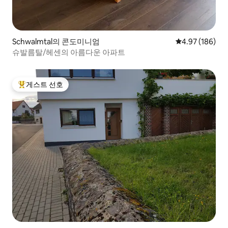
Schwalmtal의 콘도미니엄
평점 4.97점(5점
4.97 (186)
슈발름탈/헤센의 아름다운 아파트
게스트 선호
상위 게스트 선호