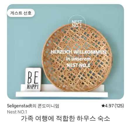
게스트 선호
게스트 선호
Seligenstadt의 콘도미니엄
평점 4.97점(5
4.97 (125)
Nest NO.1
가족 여행에 적합한 하우스 숙소