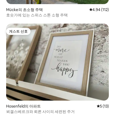
Mücke의 초소형 주택
평점 4.94점(5
4.94 (112)
호숫가에 있는 스위스 스톤 소형 주택
게스트 선호
게스트 선호
Hosenfeld의 아파트
평점 5점(5
5 (13)
뵈겔스베르크와 뢰른 사이의 세련된 주거