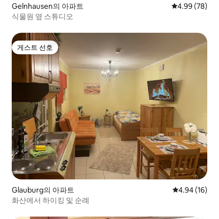
Gelnhausen의 아파트
평점 4.99점(5
4.99 (78)
식물원 옆 스튜디오
게스트 선호
게스트 선호
Glauburg의 아파트
평점 4.94점(5
4.94 (16)
화산에서 하이킹 및 순례