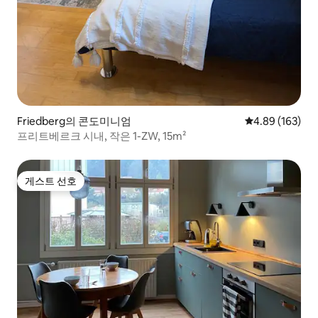
Friedberg의 콘도미니엄
평점 4.89점(5점
4.89 (163)
프리트베르크 시내, 작은 1-ZW, 15m²
게스트 선호
게스트 선호