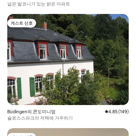
넓은 발코니가 있는 밝은 아파트
게스트 선호
게스트 선호
Büdingen의 콘도미니엄
평점 4.85점(5점
4.85 (149)
슐로스스파크의 저택에 거주하기