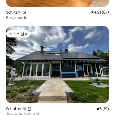
Schlitz의 집
평점 4.91점(5
4.91 (67)
Burgkapelle
게스트 선호
게스트 선호
Schotten의 집
평점 5점(5
5 (19)
휴가용 숙소 숲 정착