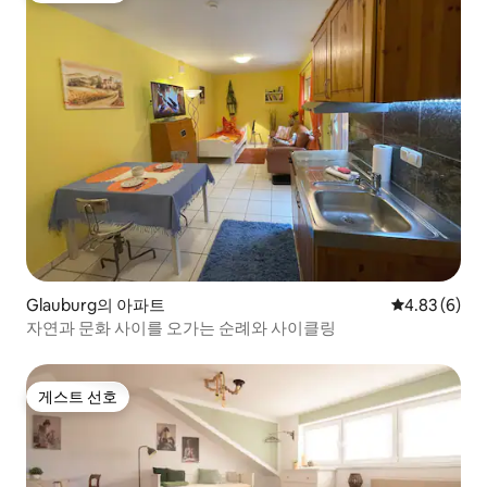
Glauburg의 아파트
평점 4.83점(
4.83 (6)
자연과 문화 사이를 오가는 순례와 사이클링
게스트 선호
게스트 선호