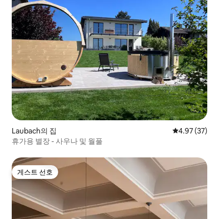
Laubach의 집
평점 4.97점(5
4.97 (37)
휴가용 별장 - 사우나 및 월풀
게스트 선호
게스트 선호