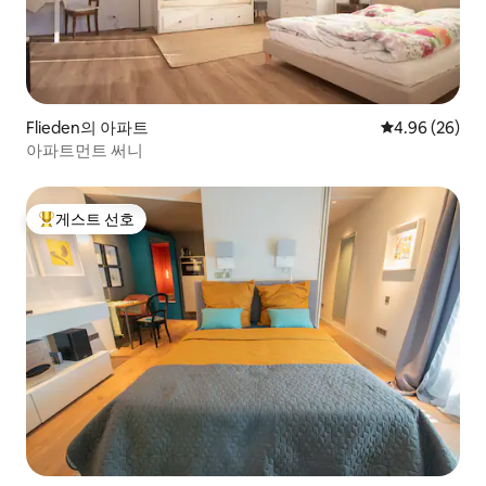
Flieden의 아파트
평점 4.96점(5
4.96 (26)
아파트먼트 써니
게스트 선호
상위 게스트 선호