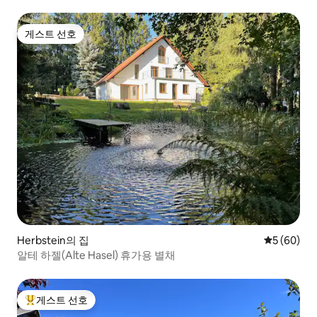
게스트 선호
게스트 선호
Herbstein의 집
평점 5점(5
5 (60)
알테 하젤(Alte Hasel) 휴가용 별채
게스트 선호
상위 게스트 선호