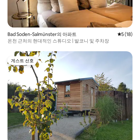
Bad Soden-Salmünster의 아파트
평점 5점(5
5 (18)
온천 근처의 현대적인 스튜디오 | 발코니 및 주차장
게스트 선호
게스트 선호