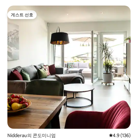
게스트 선호
게스트 선호
Nidderau의 콘도미니엄
평점 4.9점(5점
4.9 (136)