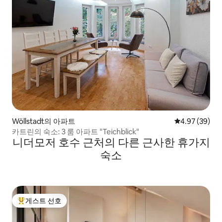
Wöllstadt의 아파트
평점 4.97점(5
4.97 (39)
카트린의 숙소: 3 룸 아파트 "Teichblick"
니더모저 호수 근처의 다른 근사한 휴가지
숙소
게스트 선호
상위 게스트 선호