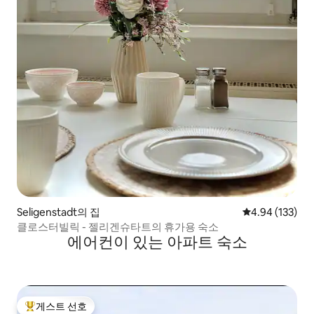
Seligenstadt의 집
평점 4.94점(5점
4.94 (133)
클로스터빌릭 - 젤리겐슈타트의 휴가용 숙소
에어컨이 있는 아파트 숙소
게스트 선호
상위 게스트 선호