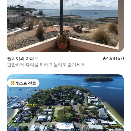
숄베이의 아파트
평점 4.99점(5
4.99 (67)
편안하게 휴식을 취하고 놀이도 즐기세요
게스트 선호
상위 게스트 선호