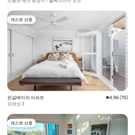
조용한 해안 휴양지 - 숄베이까지 도보
게스트 선호
게스트 선호
핀갈베이의 아파트
평점 4.96점(5
4.96 (70)
모래성 3
게스트 선호
게스트 선호