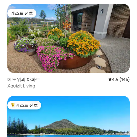
게스트 선호
게스트 선호
메도위의 아파트
평점 4.9점(5점
4.9 (145)
Xquizit Living
게스트 선호
상위 게스트 선호