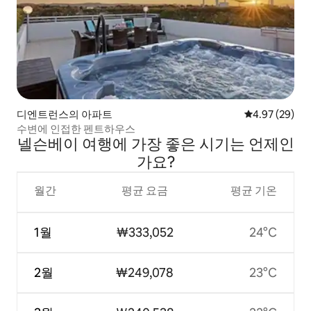
디엔트런스의 아파트
평점 4.97점(5
4.97 (29)
수변에 인접한 펜트하우스
넬슨베이 여행에 가장 좋은 시기는 언제인
가요?
월간
평균 요금
평균 기온
1월
₩333,052
24°C
2월
₩249,078
23°C