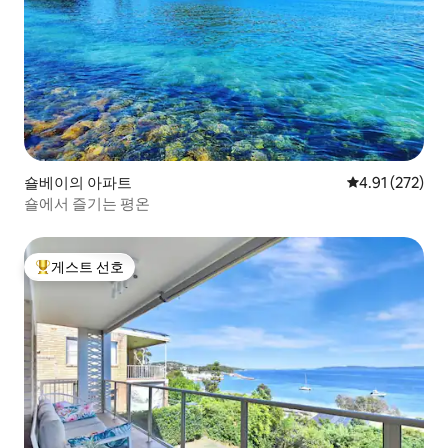
숄베이의 아파트
평점 4.91점(5
4.91 (272)
숄에서 즐기는 평온
게스트 선호
상위 게스트 선호