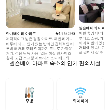
넬슨베이의 아파트
해변 휴양지! 와이파
안나베이의 아파트
평점 4.95점(5점 만점), 후기 293
4.95 (293)
체크인, CBD
부티크 쇼핑, 카페,
매력적이고 넓은 정원 아파트. 해변과 가깝
베이 해변이 있는 
습니다.
비루비 레드. 인기 있는 반려견 친화적인 비
거리에 있습니다. 
루비 해변과 모래 언덕까지 도보로 가까운
로 걸어서 갈 수 있는 훌
거리. 정원 단독 사용. 넓은 침실 퀸사이즈
개방형 거실 및 식
침대. 고급 스프링 매트리스 소파 베드와 에
코니, 스마트 TV와
넬슨베이 아파트 숙소의 인기 편의시설
어컨이 있는 별도의 라운지 공간. 대형 스마
인지, 오븐, 냉장고
트 TV. 넷플릭스. 해안 산책의 시작. 유럽식
방이 있습니다. 침실 2개, 퀸 사이즈 침대 1
조식. 간이 주방, 전자레인지, 토스터. 정원
개, 싱글 침대 2개.
이 내려다보이는 야외 식사 공간. 바비큐를
별도의 화장실. 세
단독으로 사용합니다. 반려동물 안전을 위
세탁실. 자동차 2대
해 울타리가 완비되어 있습니다. 침구 및 수
이 제공됩니다.
건 (욕실, 샤워실 포함). 별도의 화장실. 반려
동물을 동반할 수 있는 현지 맛집!
주방
와이파이