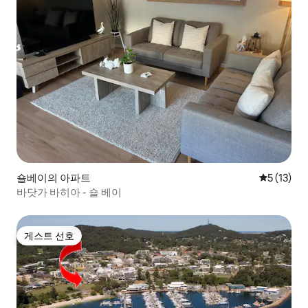
숄베이의 아파트
평점 5점(5
5 (13)
바닷가 바히아 - 숄 베이
게스트 선호
게스트 선호