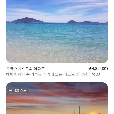
호크스네스트의 아파트
평점 4.82점(5
4.82 (131)
해변에서 아주 가까운 거리에 있는 리조트 스타일의 숙소!
슈퍼호스트
슈퍼호스트