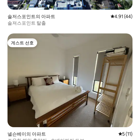
솔저스포인트의 아파트
평점 4.91점(5
4.91 (44)
솔져스포인트 탈출
게스트 선호
게스트 선호
넬슨베이의 아파트
평점 5점(5
5 (11)