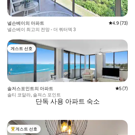
넬슨베이의 아파트
평점 4.9점(5
4.9 (73)
넬슨베이 최고의 전망 - 더 쿼터덱 3
게스트 선호
게스트 선호
솔저스포인트의 아파트
평점 5점(
5 (7)
솔티 코알라, 솔져스 포인트
단독 사용 아파트 숙소
게스트 선호
상위 게스트 선호