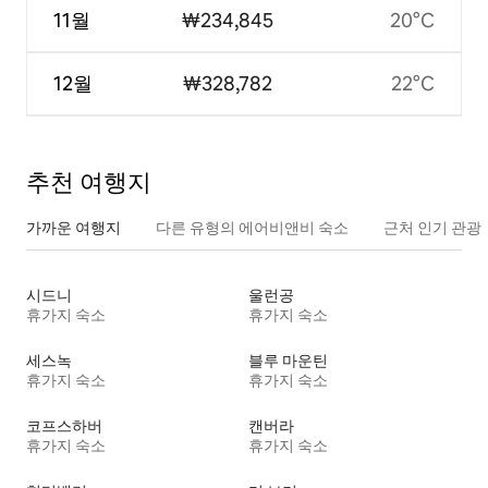
11월
₩234,845
20°C
12월
₩328,782
22°C
추천 여행지
가까운 여행지
다른 유형의 에어비앤비 숙소
근처 인기 관광
시드니
울런공
휴가지 숙소
휴가지 숙소
세스녹
블루 마운틴
휴가지 숙소
휴가지 숙소
코프스하버
캔버라
휴가지 숙소
휴가지 숙소