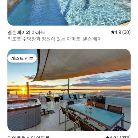
넬슨베이의 아파트
평점 4.9점(5
4.9 (30)
리조트 수영장과 정원이 있는 아파트, 넬슨 베이
게스트 선호
게스트 선호
디엔트런스의 아파트
평점 4.94점(5점
4.94 (238)