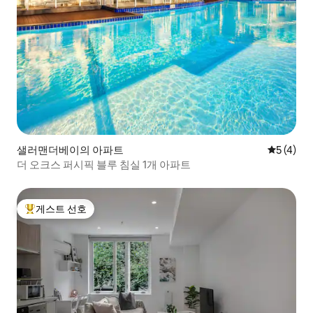
샐러맨더베이의 아파트
평점 5점(
5 (4)
더 오크스 퍼시픽 블루 침실 1개 아파트
게스트 선호
상위 게스트 선호