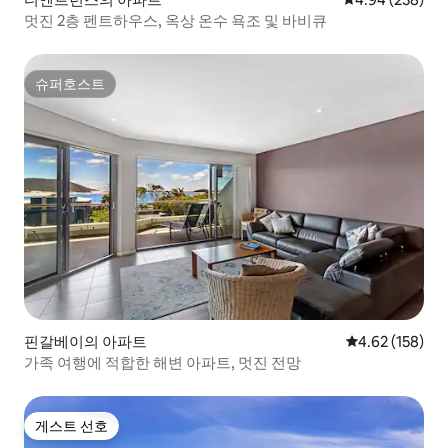
멋진 2층 펜트하우스, 옥상 온수 욕조 및 바비큐
슈퍼호스트
슈퍼호스트
핀갈베이의 아파트
평점 4.62점(5점
4.62 (158)
가족 여행에 적합한 해변 아파트, 멋진 전망
게스트 선호
게스트 선호