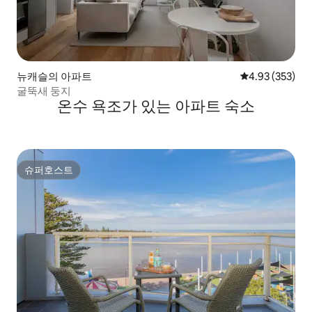
뉴캐슬의 아파트
평점 4.93점(5점
4.93 (353)
굴뚝새 둥지
온수 욕조가 있는 아파트 숙소
슈퍼호스트
슈퍼호스트