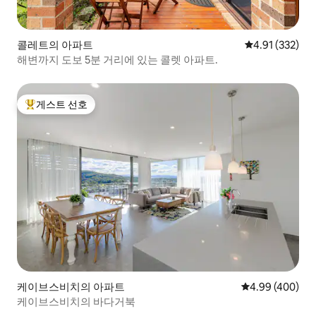
콜레트의 아파트
평점 4.91점(5
4.91 (332)
해변까지 도보 5분 거리에 있는 콜렛 아파트.
게스트 선호
상위 게스트 선호
케이브스비치의 아파트
평점 4.99점(5점
4.99 (400)
케이브스비치의 바다거북