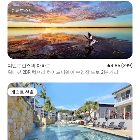
슈퍼호스트
슈퍼호스트
디엔트런스의 아파트
평점 4.86점(5점
4.86 (299)
워터뷰 2BR 럭셔리 하이드어웨이 수영장 도보 2분 거리
게스트 선호
게스트 선호