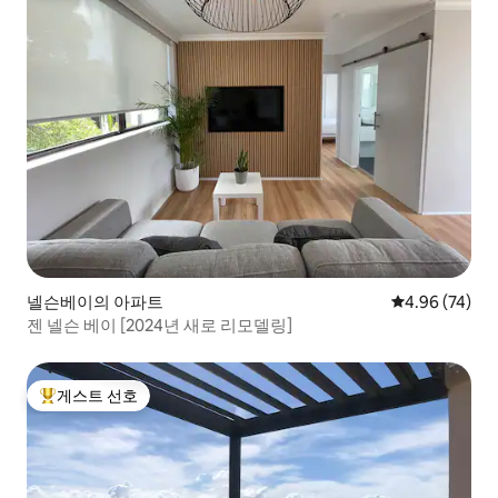
넬슨베이의 아파트
평점 4.96점(5
4.96 (74)
젠 넬슨 베이 [2024년 새로 리모델링]
게스트 선호
상위 게스트 선호