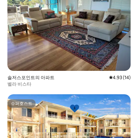
솔저스포인트의 아파트
평점 4.93점(5
4.93 (14)
벨라 비스타
슈퍼호스트
슈퍼호스트