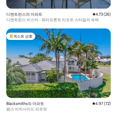
디엔트런스의 아파트
평점 4.73점(5
4.73 (26)
디엔트런스 비스타 - 워터프론트 리조트 스타일의 숙박
게스트 선호
상위 게스트 선호
Blacksmiths의 아파트
평점 4.97점(5
4.97 (72)
팜스 비치사이드 리트릿