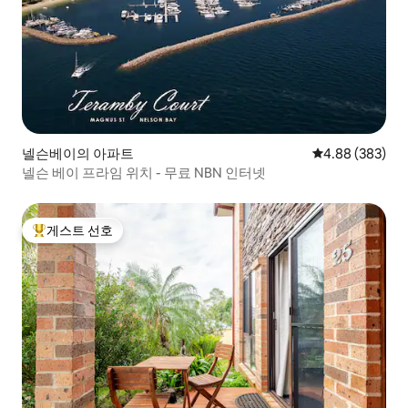
넬슨베이의 아파트
평점 4.88점(5점
4.88 (383)
넬슨 베이 프라임 위치 - 무료 NBN 인터넷
게스트 선호
상위 게스트 선호