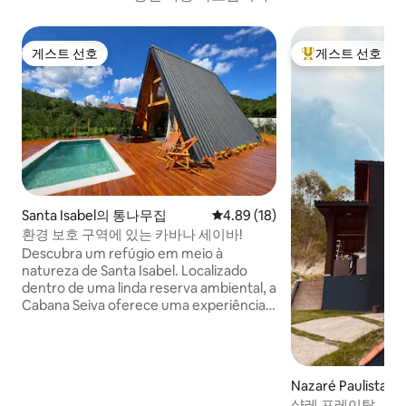
게스트 선호
게스트 선호
게스트 선호
상위 게스트 선호
Santa Isabel의 통나무집
평점 4.89점(5점 만점), 후기 18
4.89 (18)
환경 보호 구역에 있는 카바나 세이바!
Descubra um refúgio em meio à
natureza de Santa Isabel. Localizado
dentro de uma linda reserva ambiental, a
Cabana Seiva oferece uma experiência
de conforto e privacidade, cercado pela
mata nativa e pelo clima acolhedor da
região, sendo perfeito para viagens
românticas ou dias de descanso longe da
Nazaré Paulista
rotina. A experiência se completa com
샬레 프레이탈