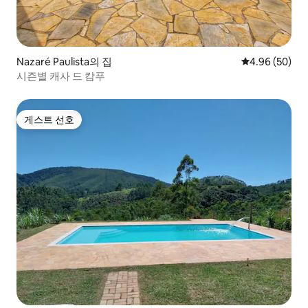
Nazaré Paulista의 집
평점 4.96점(5
4.96 (50)
시즌별 캐사 드 캄푸
게스트 선호
게스트 선호