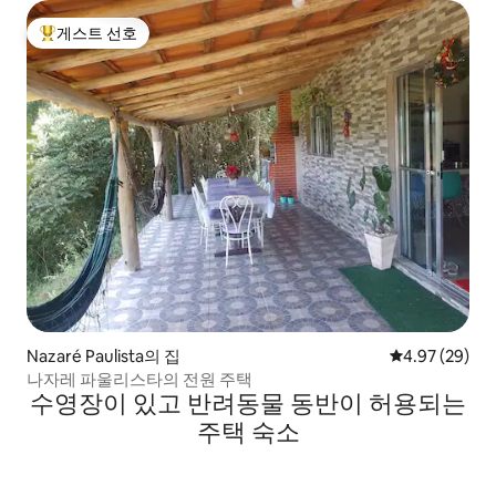
게스트 선호
상위 게스트 선호
Nazaré Paulista의 집
평점 4.97점(5
4.97 (29)
나자레 파울리스타의 전원 주택
수영장이 있고 반려동물 동반이 허용되는
주택 숙소