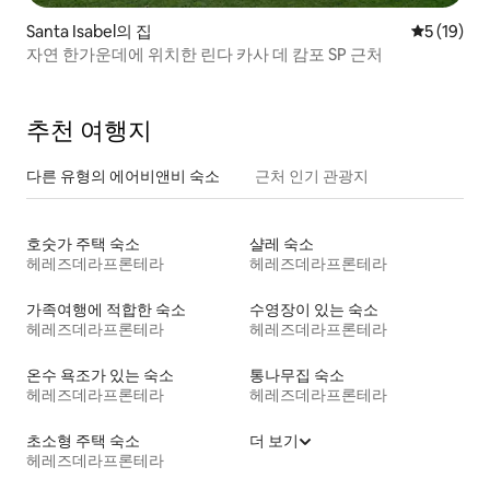
Santa Isabel의 집
평점 5점(5
5 (19)
자연 한가운데에 위치한 린다 카사 데 캄포 SP 근처
추천 여행지
다른 유형의 에어비앤비 숙소
근처 인기 관광지
호숫가 주택 숙소
샬레 숙소
헤레즈데라프론테라
헤레즈데라프론테라
가족여행에 적합한 숙소
수영장이 있는 숙소
헤레즈데라프론테라
헤레즈데라프론테라
온수 욕조가 있는 숙소
통나무집 숙소
헤레즈데라프론테라
헤레즈데라프론테라
초소형 주택 숙소
더 보기
헤레즈데라프론테라