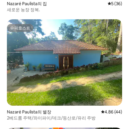
Nazaré Paulista의 집
평점 5점(5
5 (36)
새로운 농장 정복.
슈퍼호스트
슈퍼호스트
Nazaré Paulista의 별장
평점 4.86점(5
4.86 (44)
2베드룸 주택/와이파이/데크/등산로/유리 주방