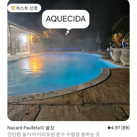
게스트 선호
상위 게스트 선호
Nazaré Paulista의 별장
평점 4.97점(5
4.97 (89)
간단한 농가 마이리포란 온수 수영장 원하는 곳