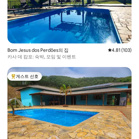
Bom Jesus dos Perdões의 집
평점 4.81점(5
4.81 (103)
카사 데 캄포: 숙박, 모임 및 이벤트
게스트 선호
상위 게스트 선호