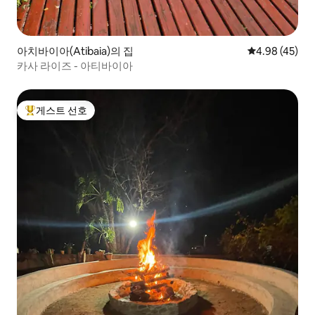
아치바이아(Atibaia)의 집
평점 4.98점(5
4.98 (45)
카사 라이즈 - 아티바이아
게스트 선호
상위 게스트 선호