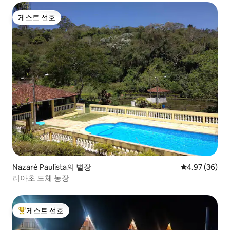
게스트 선호
게스트 선호
Nazaré Paulista의 별장
평점 4.97점(5
4.97 (36)
리아초 도체 농장
게스트 선호
상위 게스트 선호