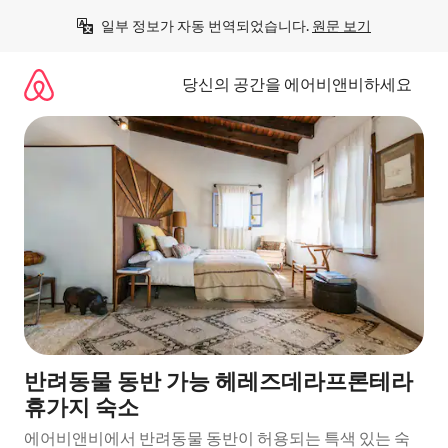
콘
일부 정보가 자동 번역되었습니다. 
원문 보기
텐
츠
로
당신의 공간을 에어비앤비하세요
바
로
가
기
반려동물 동반 가능 헤레즈데라프론테라
휴가지 숙소
에어비앤비에서 반려동물 동반이 허용되는 특색 있는 숙