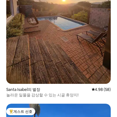
Santa Isabel의 별장
평점 4.98점(5
4.98 (58)
놀라운 일몰을 감상할 수 있는 시골 휴양지!
게스트 선호
상위 게스트 선호