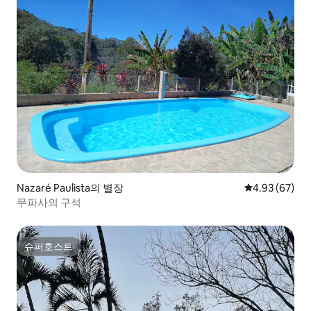
Nazaré Paulista의 별장
평점 4.93점(5
4.93 (67)
무파사의 구석
슈퍼호스트
슈퍼호스트