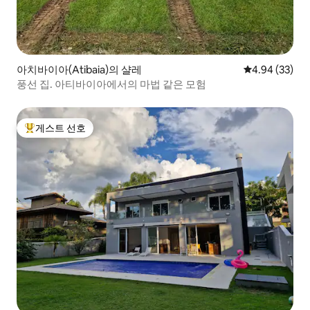
아치바이아(Atibaia)의 샬레
평점 4.94점(5
4.94 (33)
풍선 집. 아티바이아에서의 마법 같은 모험
게스트 선호
상위 게스트 선호