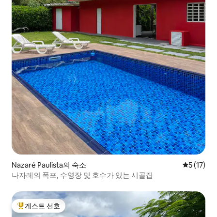
Nazaré Paulista의 숙소
평점 5점(5
5 (17)
나자레의 폭포, 수영장 및 호수가 있는 시골집
게스트 선호
상위 게스트 선호