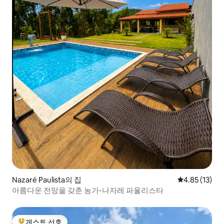
Nazaré Paulista의 집
평점 4.85점(5
4.85 (13)
아름다운 전망을 갖춘 농가-나자레 파울리스타
게스트 선호