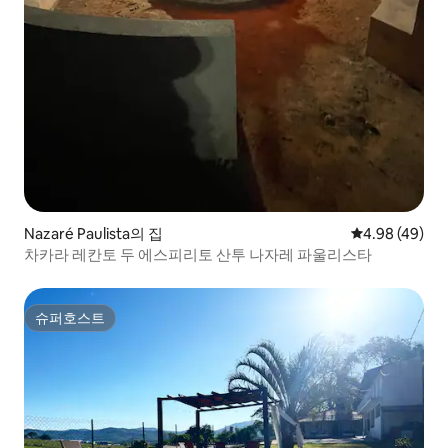
Nazaré Paulista의 집
평점 4.98점(5
4.98 (49)
차카라 레칸토 두 에스피리토 산투 나자레 파울리스타
슈퍼호스트
슈퍼호스트