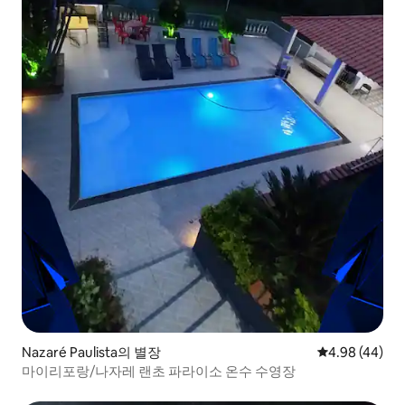
Nazaré Paulista의 별장
평점 4.98점(5
4.98 (44)
마이리포랑/나자레 랜초 파라이소 온수 수영장