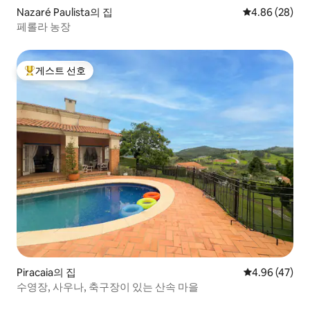
Nazaré Paulista의 집
평점 4.86점(5
4.86 (28)
페롤라 농장
게스트 선호
상위 게스트 선호
Piracaia의 집
평점 4.96점(5
4.96 (47)
수영장, 사우나, 축구장이 있는 산속 마을