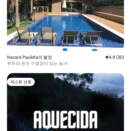
Nazaré Paulista의 별장
평점 4.9점(5
4.9 (30)
부두와 온수 수영장이 있는 농가
게스트 선호
게스트 선호