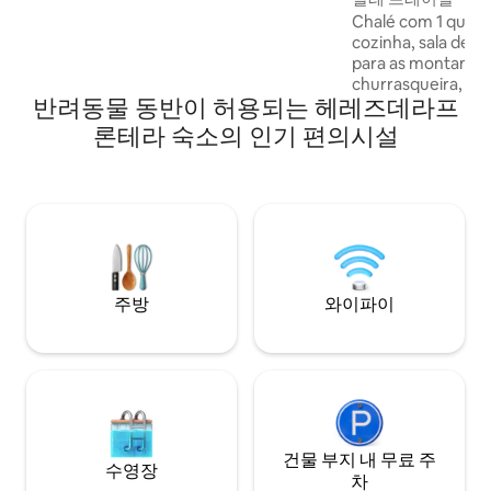
uma piscina privativa e ambientes
Chalé com 1 quarto
preparados. Cachoeira próxima (5 min a
cozinha, sala de es
pé), localizada em propriedade vizinha” •
para as montanhas
“Acesso sujeito à autorização.”
churrasqueira, es
반려동물 동반이 허용되는 헤레즈데라프
cantinho do café, p
garagem para 1 c
론테라 숙소의 인기 편의시설
para até 30 carros
mobília completa. Localizado em uma
região do interior
da capital é cerc
silêncio é a caracte
deste refúgio natu
주방
와이파이
건물 부지 내 무료 주
수영장
차