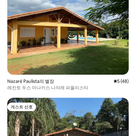
Nazaré Paulista의 별장
평점 5점(5
5 (48)
레칸토 두스 마나카스 나자레 파울리스타
게스트 선호
게스트 선호