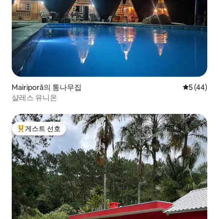
Mairiporã의 통나무집
평점 5점(5
5 (44)
샬레스 유니온
게스트 선호
상위 게스트 선호