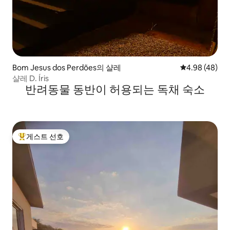
Bom Jesus dos Perdões의 샬레
평점 4.98점(5
4.98 (48)
샬레 D. Íris
반려동물 동반이 허용되는 독채 숙소
게스트 선호
상위 게스트 선호