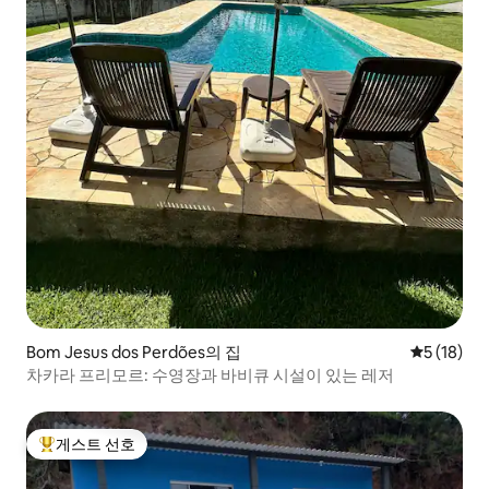
Bom Jesus dos Perdões의 집
평점 5점(5
5 (18)
차카라 프리모르: 수영장과 바비큐 시설이 있는 레저
게스트 선호
상위 게스트 선호