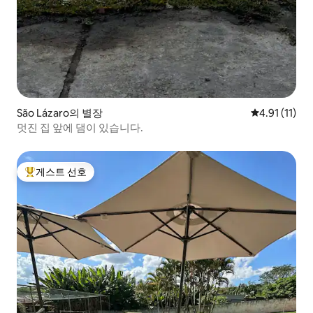
São Lázaro의 별장
평점 4.91점(
4.91 (11)
멋진 집 앞에 댐이 있습니다.
게스트 선호
상위 게스트 선호