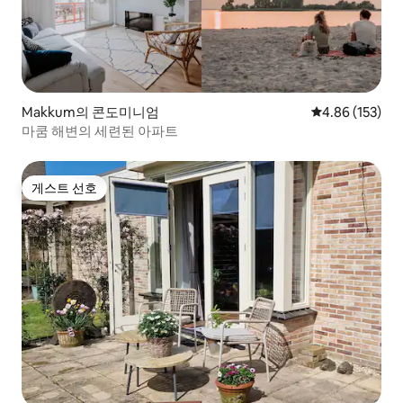
Makkum의 콘도미니엄
평점 4.86점(5점
4.86 (153)
마쿰 해변의 세련된 아파트
게스트 선호
게스트 선호