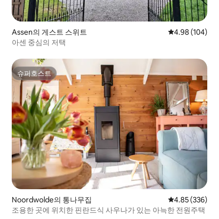
Assen의 게스트 스위트
평점 4.98점(5점
4.98 (104)
아센 중심의 저택
슈퍼호스트
슈퍼호스트
Noordwolde의 통나무집
평점 4.85점(5점
4.85 (336)
조용한 곳에 위치한 핀란드식 사우나가 있는 아늑한 전원주택