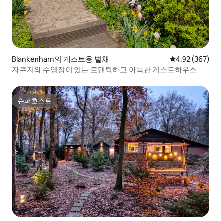
Blankenham의 게스트용 별채
평점 4.92점(5점
4.92 (367)
자쿠지와 수영장이 있는 로맨틱하고 아늑한 게스트하우스
슈퍼호스트
슈퍼호스트