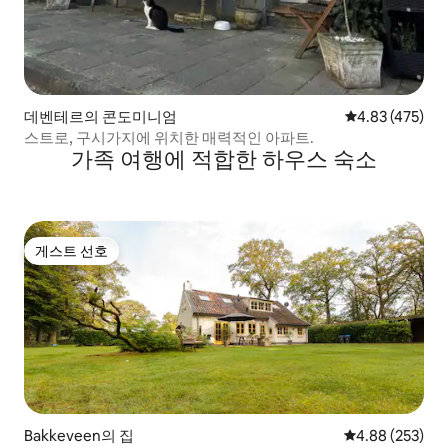
데벤테르의 콘도미니엄
평점 4.83점(5점
4.83 (475)
스트로, 구시가지에 위치한 매력적인 아파트.
가족 여행에 적합한 하우스 숙소
게스트 선호
게스트 선호
Bakkeveen의 집
평점 4.88점(5점
4.88 (253)