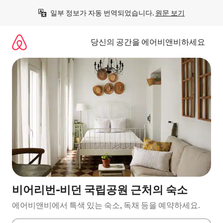
콘
일부 정보가 자동 번역되었습니다. 
원문 보기
텐
츠
로
당신의 공간을 에어비앤비하세요
바
로
가
기
비어리번-비던 국립공원 근처의 숙소
에어비앤비에서 특색 있는 숙소, 독채 등을 예약하세요.