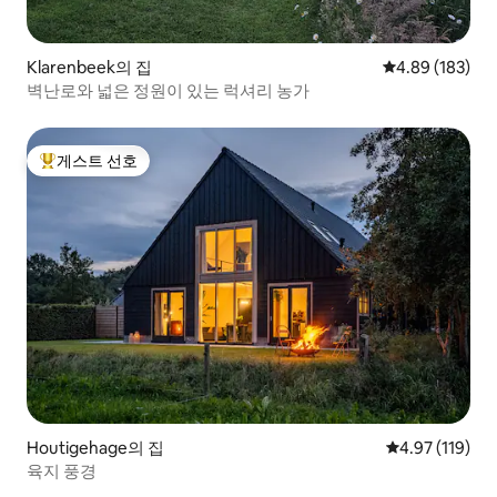
Klarenbeek의 집
평점 4.89점(5점
4.89 (183)
벽난로와 넓은 정원이 있는 럭셔리 농가
게스트 선호
상위 게스트 선호
Houtigehage의 집
평점 4.97점(5
4.97 (119)
육지 풍경