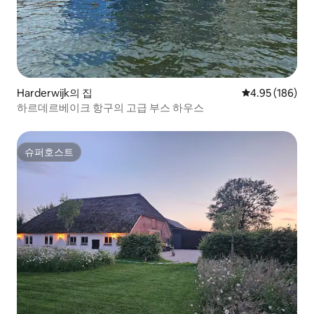
Harderwijk의 집
평점 4.95점(5점
4.95 (186)
하르데르베이크 항구의 고급 부스 하우스
슈퍼호스트
슈퍼호스트