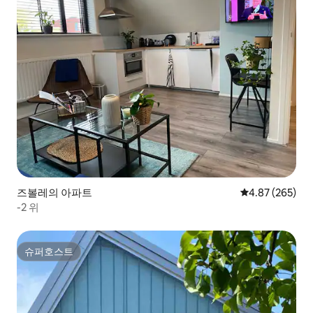
즈볼레의 아파트
평점 4.87점(5점
4.87 (265)
-2 위
슈퍼호스트
슈퍼호스트