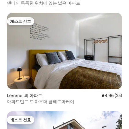
엔터의 독특한 위치에 있는 넓은 아파트
게스트 선호
게스트 선호
Lemmer의 아파트
평점 4.96점(5
4.96 (25)
아파트먼트 드 아우더 클레르마커이
게스트 선호
게스트 선호