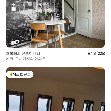
즈볼레의 콘도미니엄
평점 4.8점(5점
4.8 (225)
에크: 구시가지의 아파트
게스트 선호
상위 게스트 선호