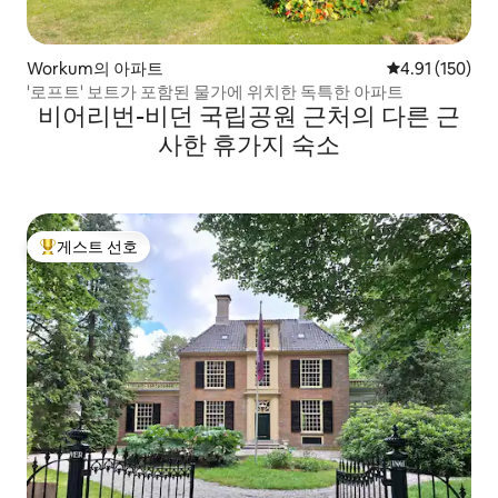
Workum의 아파트
평점 4.91점(5
4.91 (150)
'로프트' 보트가 포함된 물가에 위치한 독특한 아파트
비어리번-비던 국립공원 근처의 다른 근
사한 휴가지 숙소
게스트 선호
상위 게스트 선호