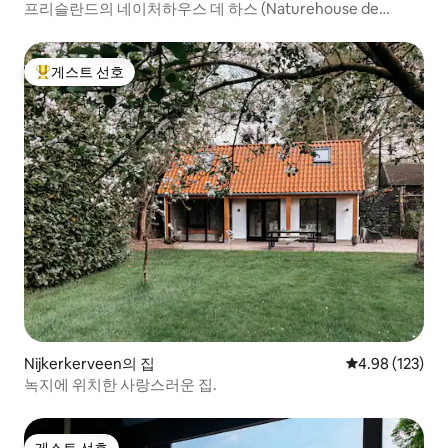
프리슬란드의 네이처하우스 데 하스 (Naturehouse de
Haas).
게스트 선호
상위 게스트 선호
Nijkerkerveen의 집
평점 4.98점(5점
4.98 (123)
녹지에 위치한 사랑스러운 집.
게스트 선호