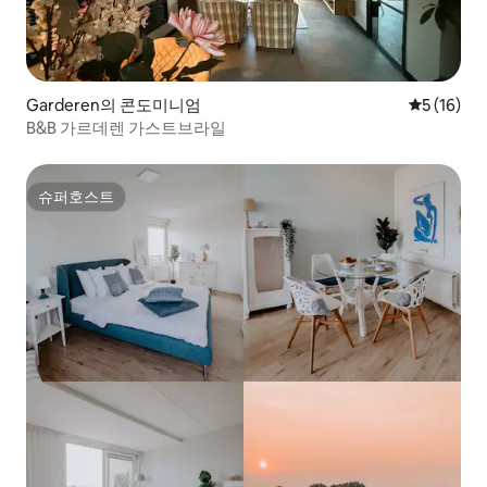
Garderen의 콘도미니엄
평점 5점(5
5 (16)
B&B 가르데렌 가스트브라일
슈퍼호스트
슈퍼호스트