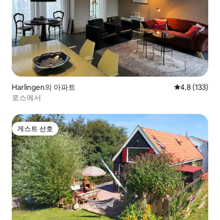
Harlingen의 아파트
평점 4.8점(5점
4.8 (133)
로스에서
게스트 선호
게스트 선호