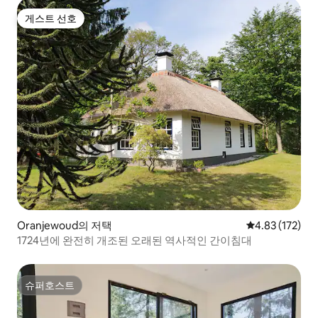
게스트 선호
게스트 선호
Oranjewoud의 저택
평점 4.83점(5
4.83 (172)
1724년에 완전히 개조된 오래된 역사적인 간이침대
슈퍼호스트
슈퍼호스트