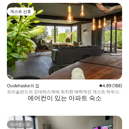
게스트 선호
게스트 선호
Oudehaske의 집
평점 4.89점(5점
4.89 (188)
프리슬란드의 오데하스케에 위치한 매력적인 게스트 하우스.
에어컨이 있는 아파트 숙소
슈퍼호스트
슈퍼호스트