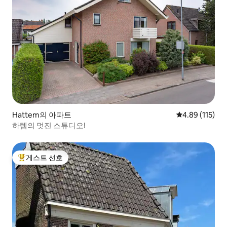
Hattem의 아파트
평점 4.89점(5
4.89 (115)
하템의 멋진 스튜디오!
게스트 선호
상위 게스트 선호