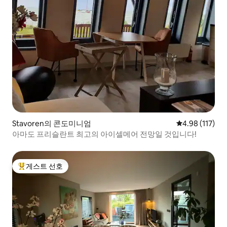
Stavoren의 콘도미니엄
평점 4.98점(5
4.98 (117)
아마도 프리슬란트 최고의 아이셀메어 전망일 것입니다!
게스트 선호
상위 게스트 선호