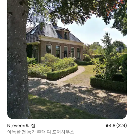
Nijeveen의 집
평점 4.8점(5점
4.8 (224)
아늑한 전 농가 주택 디 포어하우스