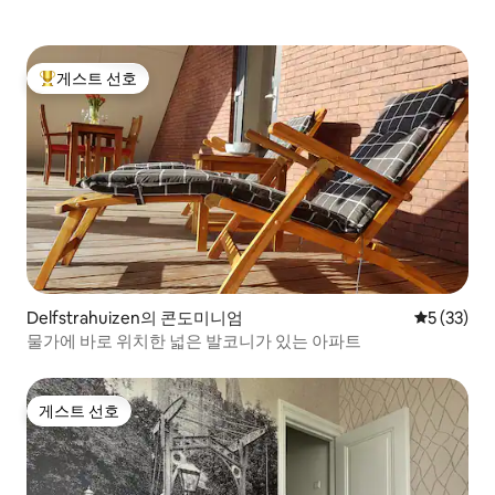
게스트 선호
상위 게스트 선호
Delfstrahuizen의 콘도미니엄
평점 5점(5
5 (33)
물가에 바로 위치한 넓은 발코니가 있는 아파트
게스트 선호
게스트 선호