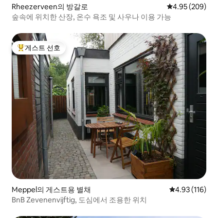
Rheezerveen의 방갈로
평점 4.95점(5점
4.95 (209)
숲속에 위치한 산장, 온수 욕조 및 사우나 이용 가능
게스트 선호
상위 게스트 선호
Meppel의 게스트용 별채
평점 4.93점(5
4.93 (116)
BnB Zevenenvijftig, 도심에서 조용한 위치