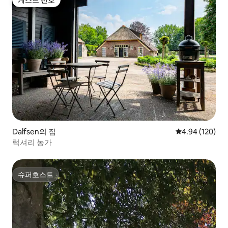
게스트 선호
Dalfsen의 집
평점 4.94점(5점
4.94 (120)
럭셔리 농가
슈퍼호스트
슈퍼호스트