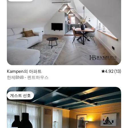
Kampen의 아파트
평점 4.92점(5
4.92 (13)
한제BNB - 펜트하우스
게스트 선호
게스트 선호