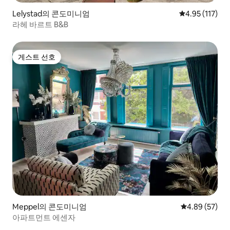
Lelystad의 콘도미니엄
평점 4.95점(5
4.95 (117)
라헤 바르트 B&B
게스트 선호
게스트 선호
Meppel의 콘도미니엄
평점 4.89점(5
4.89 (57)
아파트먼트 에센자