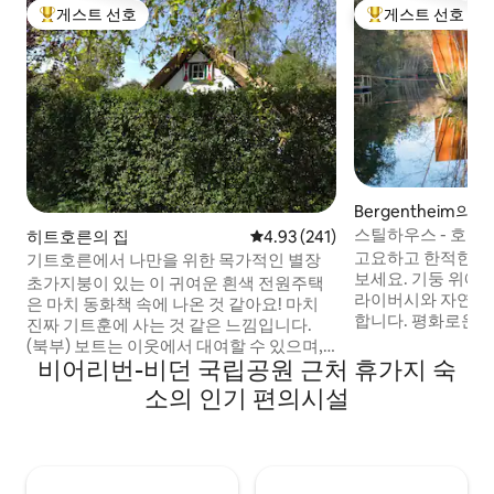
게스트 선호
게스트 선호
상위 게스트 선호
상위 게스트 선호
Bergentheim의 집
스틸하우스 - 호숫
히트호른의 집
평점 4.93점(5점 만점), 후기 241
4.93 (241)
고요하고 한적한 
기트호른에서 나만을 위한 목가적인 별장
보세요. 기둥 위에
초가지붕이 있는 이 귀여운 흰색 전원주택
라이버시와 자연과
은 마치 동화책 속에 나온 것 같아요! 마치
합니다. 평화로운 
진짜 기트훈에 사는 것 같은 느낌입니다.
휴식을 취하세요. 
(북부) 보트는 이웃에서 대여할 수 있으며,
360º 나무 스토브
비어리번-비던 국립공원 근처 휴가지 숙
아름다운 다리는 도보로 단 6분 거리에 있
아늑하게 지낼 수 
습니다. 이곳은 히트호른의 기원이 된 곳으
소의 인기 편의시설
로 영화의 밤을 즐
로, 산책로를 따라 가장 오래된 주택들이 자
드가 놓인 넓은 나무
리하고 있습니다. 관광객으로 붐비지 않습
큐, 피자 오븐, 멋
니다. (이 숙소는 히트호른 주이드에 있습니
있습니다. 애견 동반
다.) 이곳에서는 여전히 기트호른의 옛 마을
소에 울타리가 설치
이 지닌 멋진 고요함과 아름다움을 즐기실