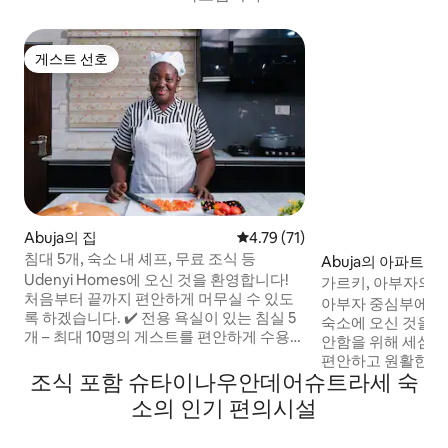
게스트 선호
게스트 선호
Abuja의 집
평점 4.79점(5점 만점), 후기 71
4.79 (71)
침대 5개, 숙소 내 셰프, 무료 조식 등
Abuja의 아파트
Udenyi Homes에 오신 것을 환영합니다!
가르키, 아부자의 
처음부터 끝까지 편안하게 머무실 수 있도
파트
아부자 중심부에 위
록 하겠습니다. ✔️ 전용 욕실이 있는 침실 5
숙소에 오신 것을 
개 – 최대 10명의 게스트를 편안하게 수용
안함을 위해 세심하
가능 ✔️ 무료 식사 – 감사의 표시로 무료 식
편안하고 원활한 숙
사 제공 ✔️ 프라이빗 셰프 서비스 – 요청 시
조식 포함 슈타이나우안데어슈트라세 숙
것을 갖추고 있습니다. 제공 사항: ✔️
셰프 앤이 맛있는 식사를 준비해드립니다.
휴 무장 경비원 ✔️ 
소의 인기 편의시설
✔️ 24시간 전력 및 Starlink 와이파이 – 안정
방 시설 완비 ✔️ 매
적인 전기 및 네트워크 ✔️ 하우스키핑 – 머
탁기 및 건조기 ✔️