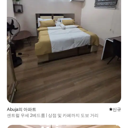
Abuja의 아파트
신규 숙소
신규
센트럴 우세 2베드룸 | 상점 및 카페까지 도보 거리