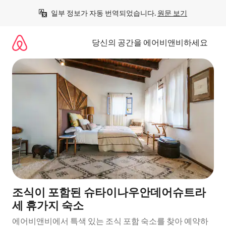
콘
일부 정보가 자동 번역되었습니다. 
원문 보기
텐
츠
로
당신의 공간을 에어비앤비하세요
바
로
가
기
조식이 포함된 슈타이나우안데어슈트라
세 휴가지 숙소
에어비앤비에서 특색 있는 조식 포함 숙소를 찾아 예약하