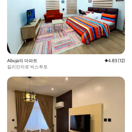
Abuja의 아파트
평점 4.83점(5
4.83 (12)
킬리만자로 빅스투토