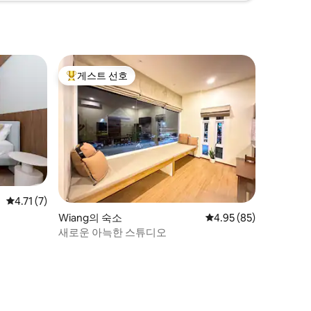
게스트 선호
상위 게스트 선호
평점 4.71점(5점 만점), 후기 7개
4.71 (7)
Wiang의 숙소
평점 4.95점(5점 만점),
4.95 (85)
새로운 아늑한 스튜디오