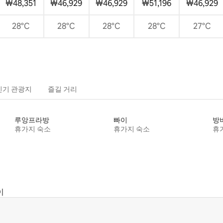
₩48,351
₩46,929
₩46,929
₩51,196
₩46,929
28°C
28°C
28°C
28°C
27°C
인기 관광지
즐길 거리
루앙프라방
빠이
방
휴가지 숙소
휴가지 숙소
휴
이