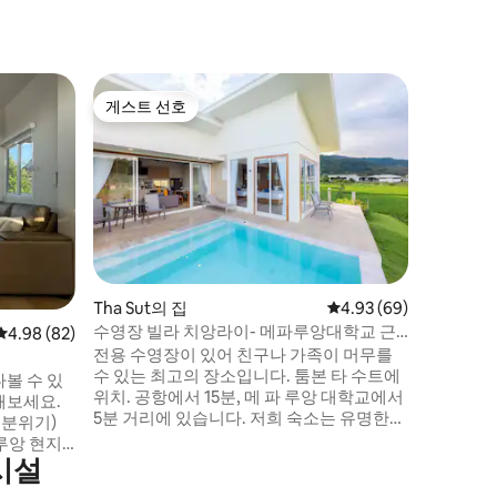
Mueang 
게스트 선호
게스트 
게스트 선호
게스트 
스
스타일 파
🛵 주변 관광지 - 왓 후웨이 플
화이 플라
폐장 - 왓 롱 수에 텐(블루 템플) 6.3km. 오후
8시 마감 - 치앙라이 워킹 스트리트 6.7km.
오후 10시에 마감 - 치
7.4km. - 치앙라이 시계탑 7km. - 매파룽 치
앙라이 공항 10km.
12km. - 왓 롱 쿤 19km. (화이트 템플) 오후 5
Tha Sut의 집
평점 4.93점(5점 만점),
4.93 (69)
시
수영장 빌라 치앙라이- 메파루앙대학교 근
평점 4.98점(5점 만점), 후기 82개
4.98 (82)
처
전용 수영장이 있어 친구나 가족이 머무를
수 있는 최고의 장소입니다. 툼본 타 수트에
볼 수 있
위치. 공항에서 15분, 메 파 루앙 대학교에서
해보세요.
5분 거리에 있습니다. 저희 숙소는 유명한
 분위기)
차우이퐁 티(20분), 반 댐 박물관(10분), 왓
롱 쿤 화이트 템플(30분), 멍 치앙라이(20
시설
분), 싱하 파크(30분) 등 다양한 관광지와 매