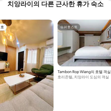
치앙라이의 다른 근사한 휴가 숙소
선호
슈퍼호스트
선호
슈퍼호스트
Tambon Rop Wiang의 호텔 객실
 후기 43개
호리존텔, 치앙라이 도심의 객실