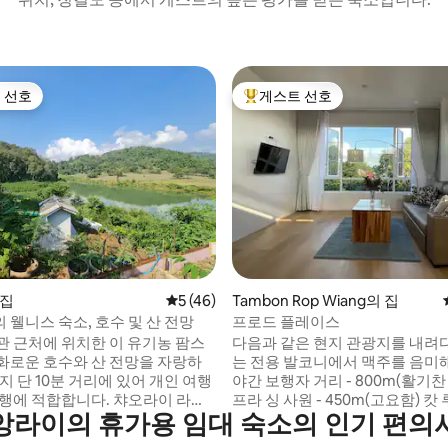
 선호
게스트 선호
스트 선호
상위 게스트 선호
 후기 40개
 집
평점 5점(5점 만점), 후기 46개
5 (46)
Tambon Rop Wiang의 집
 웰니스 숙소, 호수 및 산 전망
프로드 플레이스
관 근처에 위치한 이 유기농 팜스
다음과 같은 현지 관광지를 내려다
화로운 호수와 산 전망을 자랑하
는 전용 발코니에서 맥주를 음미
지 단 10분 거리에 있어 개인 여행
야간 보행자 거리 - 800m(활기찬
 적합합니다. 챠오라이 라자
프라 싱 사원 - 450m(고요함) 캇 루앙 현지
앙라이의 휴가용 임대 숙소의 인기 편의
CRRU) 4번 게이트 바로 맞은편의
시장 - 700m(현지인) 치앙라이 시계탑 -
연 구역에 위치한 북유럽 스타일
1.2km 치앙라이 나이트 바자르 - 1.5km 블루