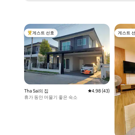
게스트 선호
게스트 
상위 게스트 선호
게스트 
Tha Sai의 집
평점 4.98점(5점 만점),
4.98 (43)
휴가 동안 머물기 좋은 숙소