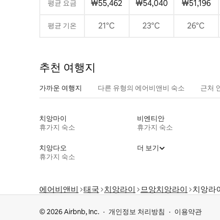
₩55,462
₩54,040
₩51,196
평균 요금
21°C
23°C
26°C
평균 기온
추천 여행지
가까운 여행지
다른 유형의 에어비앤비 숙소
근처 
치앙마이
비엔티안
휴가지 숙소
휴가지 숙소
치앙다오
더 보기
휴가지 숙소
에어비앤비
태국
치앙라이
므앙치앙라이
치앙라
© 2026 Airbnb, Inc.
개인정보 처리방침
이용약관