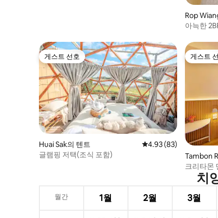
Rop Wian
아늑한 2B
차장 | 치
게스트 선호
게스트 
게스트 선호
게스트 
Huai Sak의 텐트
평점 4.93점(5점 만점),
4.93 (83)
글램핑 저택(조식 포함)
Tambon 
크리타몬 맨
치앙
월간
1월
2월
3월