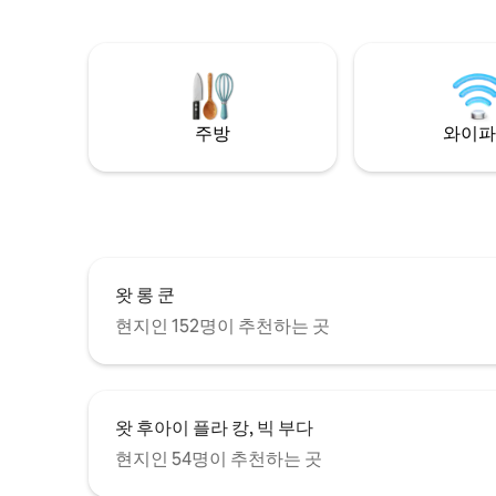
modern comfort, including homemade
의 개인 유리 주택
breakfast, fast Wi-Fi, and a free airport
공인 건강
shuttle. Perfect for couples, families, and
메디슨을 
friends. (For groups of 4–10 pax, we have
식사를 하
3 additional private villas within the same
동안 게스
compound. Please message us.)
다. 매일 건강한 조식을 제공합니다! 곧 뵙기
주방
와이파
를 고대합니
왓 롱 쿤
현지인 152명이 추천하는 곳
왓 후아이 플라 캉, 빅 부다
현지인 54명이 추천하는 곳