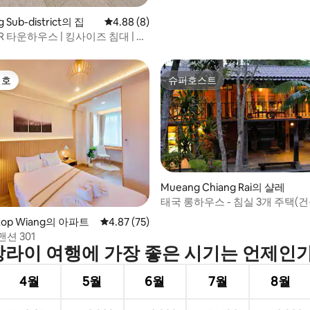
g Sub-district의 집
평점 4.88점(5점 만점), 후기 8개
4.88 (8)
R 타운하우스 | 킹사이즈 침대 | 주
앙라이
선호
슈퍼호스트
선호
슈퍼호스트
Mueang Chiang Rai의 샬레
태국 롱하우스 - 침실 3개 주택(건
 후기 83개
Rop Wiang의 아파트
평점 4.87점(5점 만점), 후기 75개
4.87 (75)
션 301
라이 여행에 가장 좋은 시기는 언제인
4월
5월
6월
7월
8월