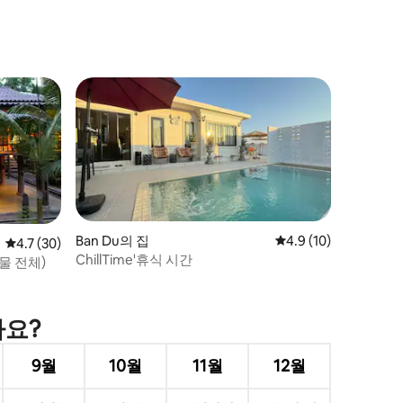
Ban Du의 집
평점 4.9점(5점 만점),
4.9 (10)
평점 4.7점(5점 만점), 후기 30개
4.7 (30)
ChillTime'휴식 시간
물 전체)
가요?
9월
10월
11월
12월