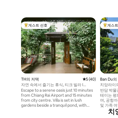
게스트 선호
게스트
상위 게스트 선호
상위 게
TH의 저택
평점 5점(5점 만점),
5 (40)
Ban Du의
자연 속에서 즐기는 휴식, 티크 빌라 I
치앙라이의
Rommai(파인애플)
Escape to a serene oasis just 10 minutes
반담 박물
from Chiang Rai Airport and 15 minutes
테이는 평
from city centre. Villa is set in lush
며, 공항까
gardens beside a tranquil pond, with
및 가족 여행에
치
mountain views. Enjoy a seamless blend
밧 대학교(
of authentic Northern Thai culture and
숨겨진 자