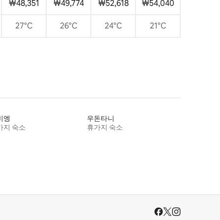
₩48,351
₩49,774
₩52,618
₩54,040
27°C
26°C
24°C
21°C
비엥
우돈타니
가지 숙소
휴가지 숙소