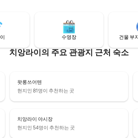
입니다. 제 아내 Apple은
템플 - 2.3km 치빗 탐마 다 커피 하우스 -
 코치이므로 저희는 라이프스타일
2.7km 왓 프라싱 - 450m(평화로운 곳) 치앙
통해 건강하게 생활하고 건강한
라이 국제공항 - 8.5km 아름다운 치앙라이
고 있으며, 저희와 함께 머무르는
의 관광 명소와 문화를 경험해보세요
트에게도 동일한 목표를 적용합니
이
수영장
건물 부지
다.🙏
치앙라이의 주요 관광지 근처 숙소
왓롱쓰어텐
현지인 81명이 추천하는 곳
치앙라이 야시장
현지인 54명이 추천하는 곳