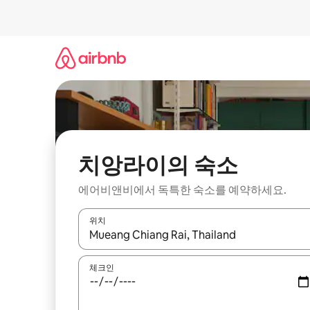
콘
텐
츠
로
바
로
가
기
치앙라이의 숙소
에어비앤비에서 독특한 숙소를 예약하세요.
위치
결과가 나오면 위·아래 화살표 키를 사용하거나 터치
체크인