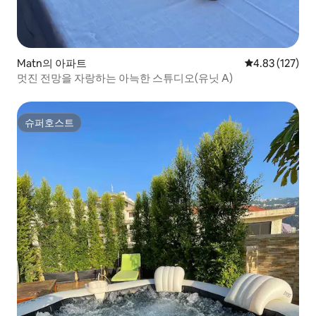
Matn의 아파트
평점 4.83점(5
4.83 (127)
멋진 전망을 자랑하는 아늑한 스튜디오(유닛 A)
슈퍼호스트
슈퍼호스트