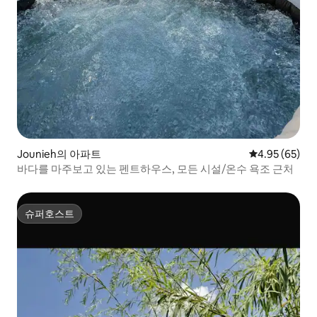
Jounieh의 아파트
평점 4.95점(5
4.95 (65)
바다를 마주보고 있는 펜트하우스, 모든 시설/온수 욕조 근처
슈퍼호스트
슈퍼호스트