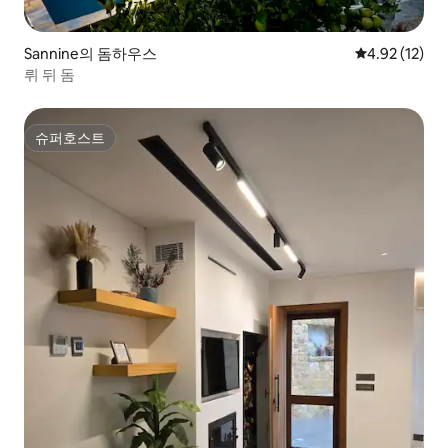
Sannine의 돔하우스
평점 4.92점(5
4.92 (12)
뤼 뒤 돔
슈퍼호스트
슈퍼호스트