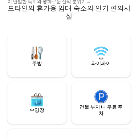
이 만발한 녹지와 평화로운 산악 분위기 📍
므타인의 휴가용 임대 숙소의 인기 편의시
베이루트에서 15분, 브루마나 카페에서 5분
🍃 자연으로 둘러싸인 조용하고 한적한 휴
설
양지 🍽️ 편안한 가정식 식사를 위한 주방 시
설 완비 🛏️ 부드러운 침구와 자연광이 들어
오는 아늑한 침실 📺 실내에서 여유롭게 즐
길 수 있는 넷플릭스 및 Shahid 🚗주차하기
쉬움 ✨ 커플, 나홀로 여행자 또는 평화로운
봄 휴가에 적합합니다
주방
와이파이
건물 부지 내 무료 주
수영장
차