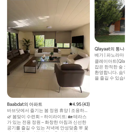
Qlayaat의 통나무
베가 | 파노라마 전
인 전용 객실
클레이아트(Qlayaa
잡은 한적한 숲 오
환영합니다. 숨막히
을 즐길 수 있습니다. 느긋한 아침과 아
저녁을 위해 세심하게
이아트의 중심가에서
자르 스키 리조트에
30분 거리에 있습니다. 침실 2개, 
Baabdat의 아파트
평점 4.95점(5점 만점), 후기 43
4.95 (43)
가 있는 120㎡의
바브닷에서 즐기는 봄 정원 휴양 | 조용하고
주방, 에어컨, 광섬유
아늑한 개인 숙소
🌿 봄맞이 수련회 – 하이라이트: 🏡 테라스
세탁기가 있어 주말
가 있는 전용 정원 – 화창한 아침과 신선한
상적입니다.
공기를 즐길 수 있는 저녁에 안성맞춤 🌸 꽃