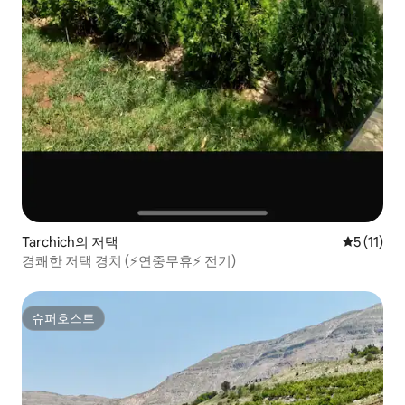
Tarchich의 저택
평점 5점(5
5 (11)
경쾌한 저택 경치 (⚡연중무휴⚡ 전기)
슈퍼호스트
슈퍼호스트