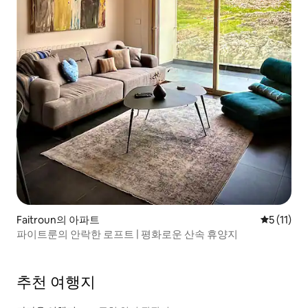
Faitroun의 아파트
평점 5점(5
5 (11)
파이트룬의 안락한 로프트 | 평화로운 산속 휴양지
추천 여행지