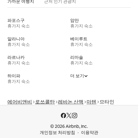
가까운 여행지
근처 인기 관광지
파포스구
암만
휴가지 숙소
휴가지 숙소
알라니아
베이루트
휴가지 숙소
휴가지 숙소
라르나카
리마솔
휴가지 숙소
휴가지 숙소
하이파
더 보기
휴가지 숙소
에어비앤비
로쓰콜탄
레바논 산맥
마텐
므타인
© 2026 Airbnb, Inc.
개인정보 처리방침
이용약관