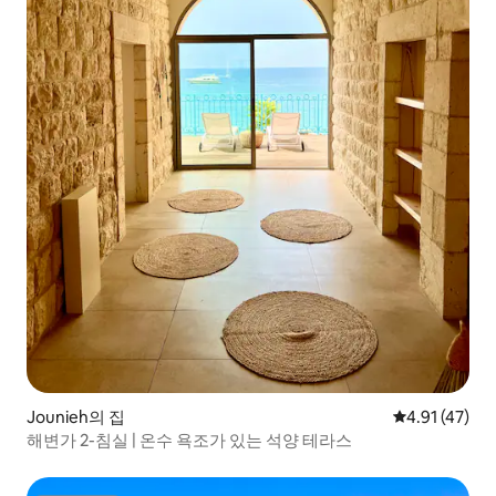
Jounieh의 집
평점 4.91점(
4.91 (47)
해변가 2-침실 | 온수 욕조가 있는 석양 테라스