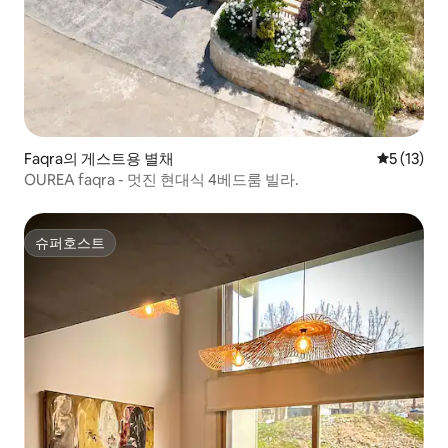
Faqra의 게스트용 별채
평점 5점(5
5 (13)
OUREA faqra - 멋진 현대식 4베드룸 빌라.
슈퍼호스트
슈퍼호스트