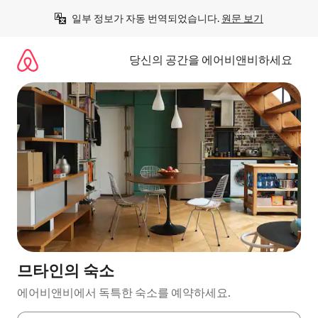
콘
일부 정보가 자동 번역되었습니다. 
원문 보기
텐
츠
로
당신의 공간을 에어비앤비하세요
바
로
가
기
므타인의 숙소
에어비앤비에서 독특한 숙소를 예약하세요.