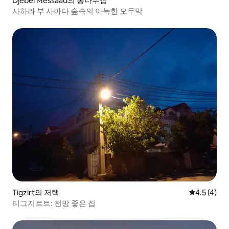
Djebel Messaad의 통나무집
사하라 부 사아다 숲속의 아늑한 오두막
Tigzirt의 저택
평점 4.5점(
4.5 (4)
티그지르트: 전망 좋은 집