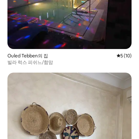
Ouled Tebben의 집
평점 5점(5
5 (10)
빌라 럭스 피쉬느/함맘