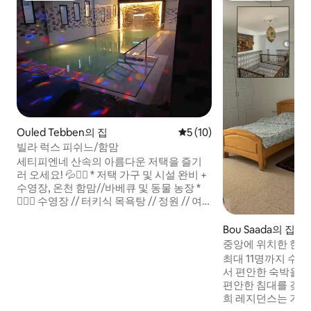
Ouled Tebben의 집
평점 5점(5점 만점), 후기 10
5 (10)
빌라 럭스 피쉬느/함맘
세티피엔네 산속의 아름다운 저택을 즐기
러 오세요! 💦🏊‍♂️ * 저택 가구 및 시설 완비 +
수영장, 온천 함맘//바베큐 및 동물 농장 *
🏊‍♂️💦 수영장 // 터키식 목욕탕 // 정원 // 여
름 주방 // 당구 // 미끄럼틀 / 테이블 및 정
원 의자 // 바비큐 // 베이비풋 // 탁구대 //
Bou Saada의 집
동물 농장(말 / 토끼 / 닭 …) 📍OULED
중앙에 위치한 현대
TEBBEN (SETIF) 🇩🇿* 모두 세티프에서
최대 11명까지 수용
65KM 거리에 있습니다 * (알제와 세티프 사
서 편안한 숙박을 
이) 숙소 사진에 게스트가 남긴 후기!!
편안한 침대를 갖춘
희 레지던스는 기억