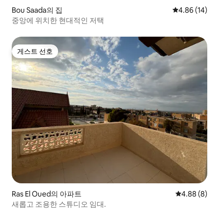
Bou Saada의 집
평점 4.86점(5
4.86 (14)
중앙에 위치한 현대적인 저택
게스트 선호
게스트 선호
Ras El Oued의 아파트
평점 4.88점(
4.88 (8)
새롭고 조용한 스튜디오 임대.