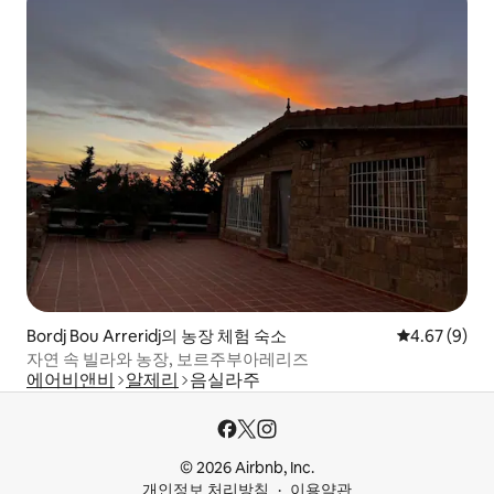
Bordj Bou Arreridj의 농장 체험 숙소
평점 4.67점(
4.67 (9)
자연 속 빌라와 농장, 보르주부아레리즈
에어비앤비
알제리
음실라주
© 2026 Airbnb, Inc.
개인정보 처리방침
이용약관