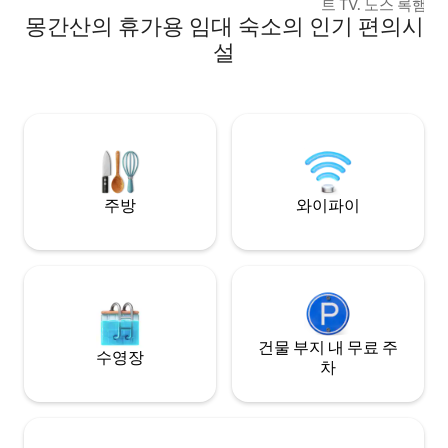
트 TV. 노스 록햄
몽간산의 휴가용 임대 숙소의 인기 편의시
니다. 레드 힐 카페
글렌모어 선술집까지 
설
턴 쇼핑 페어는 단 
안 스크린, 6피트 
차고. 넓은 야외 
깨끗하고 편안하며
니다. 1박 요금은 2인 기준이며, 추가 인원 1
인당 1박에 20달러
주방
와이파이
건물 부지 내 무료 주
수영장
차