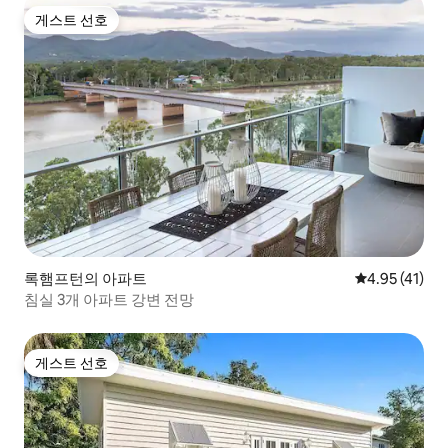
게스트 선호
게스트 선호
록햄프턴의 아파트
평점 4.95점(
4.95 (41)
침실 3개 아파트 강변 전망
게스트 선호
게스트 선호