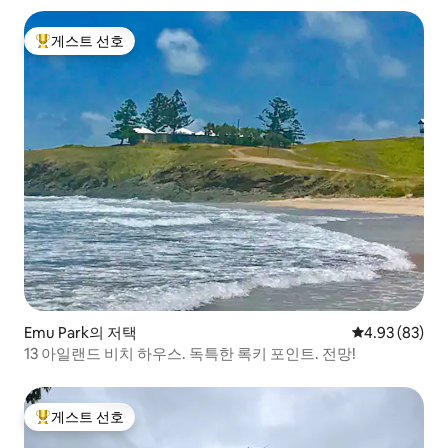
게스트 선호
상위 게스트 선호
Emu Park의 저택
평점 4.93점(5
4.93 (83)
13 아일랜드 비치 하우스. 독특한 록키 포인트. 전망!
게스트 선호
상위 게스트 선호