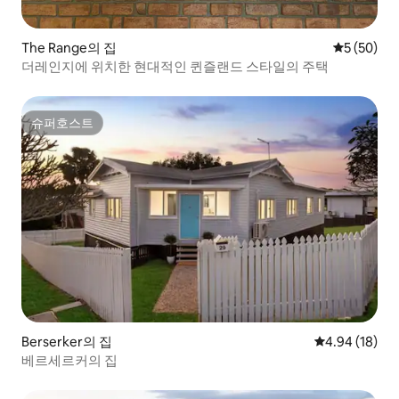
The Range의 집
평점 5점(5
5 (50)
더레인지에 위치한 현대적인 퀸즐랜드 스타일의 주택
슈퍼호스트
슈퍼호스트
Berserker의 집
평점 4.94점(5
4.94 (18)
베르세르커의 집