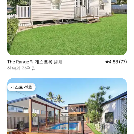
The Range의 게스트용 별채
평점 4.88점(5
4.88 (77)
산속의 작은 집
게스트 선호
게스트 선호