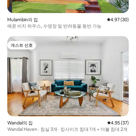
Mulambin의 집
평점 4.97점(5
4.97 (30)
예푼 비치 하우스, 수영장 및 반려동물 동반 가능
게스트 선호
게스트 선호
Wandal의 집
평점 4.95점(5
4.95 (37)
Wandal Haven · 침실 3개 · 킹사이즈 침대 1개 + 더블 침대 2개