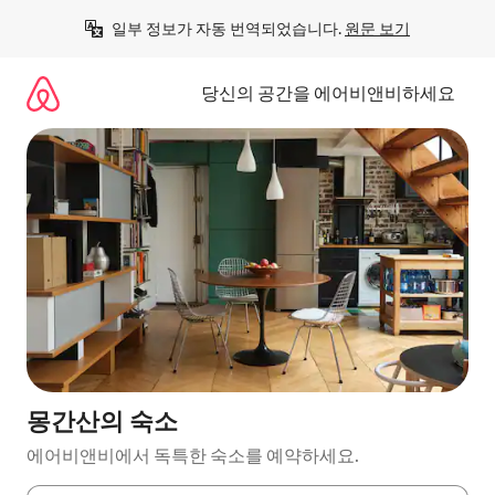
콘
일부 정보가 자동 번역되었습니다. 
원문 보기
텐
츠
로
당신의 공간을 에어비앤비하세요
바
로
가
기
몽간산의 숙소
에어비앤비에서 독특한 숙소를 예약하세요.