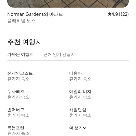
Norman Gardens의 아파트
평점 4.91점(5
4.91 (22)
플래티넘 노스
추천 여행지
가까운 여행지
근처 인기 관광지
선샤인코스트
터움바
휴가지 숙소
휴가지 숙소
누사헤즈
에얼리 비치
휴가지 숙소
휴가지 숙소
번더버그
해밀턴섬
휴가지 숙소
휴가지 숙소
록햄프턴
더 보기
휴가지 숙소