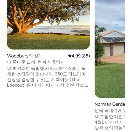
Woodbury의 샬레
평점 4.99점(5점 만점), 후기 88
4.99 (88)
더 룩아웃 샬레: 럭셔리 휴양지
이 럭셔리한 독립형 게스트하우스에는 독
특한 스타일이 있습니다. 360도 파노라마
전망을 감상할 수 있는 더 룩아웃 (The
Lookout) 은 이 지역에서 가장 멋진 장소 중
하나입니다. 예푼에서 북쪽으로 차로 12분
거리에 있는 바이필드 국립공원 (Byfield
National Park) 은 염소자리 해안과 서던 그
Norman Gardens
레이트 배리어 리프 (Southern Great
언덕 꼭대기에 위치
Barrier Reef) 의 모든 것을 발견할 수 있는
제한 NBN
새로 칠한 페인트와 
완벽한 휴양지입니다. 호스트 빌과 폴린이
4월). 에어컨이 설
산악 휴양지에서 즐겁고 기억에 남는 시간
낮은 층의 벽돌집. 
을 보내실 수 있도록 도와드릴 것입니다.