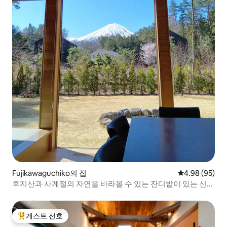
Fujikawaguchiko의 집
평점 4.98점(5
4.98 (95)
후지산과 사계절의 자연을 바라볼 수 있는 잔디밭이 있는 신축
빌라에서 편안한 휴가를 보내세요.
게스트 선호
상위 게스트 선호