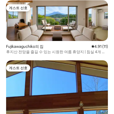
게스트 선호
게스트 선호
Fujikawaguchiko의 집
평점 4.91점(
4.91 (11)
후지산 전망을 즐길 수 있는 시원한 여름 휴양지 | 침실 4개 저
택
게스트 선호
게스트 선호