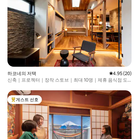
하코네의 저택
평점 4.95점(5
4.95 (20)
신축｜프로젝터｜장작 스토브｜최대 10명｜제휴 음식점 도
보 3분｜고라역 도보 2분｜은 상자
게스트 선호
상위 게스트 선호