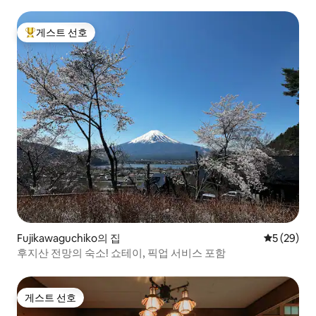
게스트 선호
상위 게스트 선호
Fujikawaguchiko의 집
평점 5점(5
5 (29)
후지산 전망의 숙소! 쇼테이, 픽업 서비스 포함
게스트 선호
게스트 선호