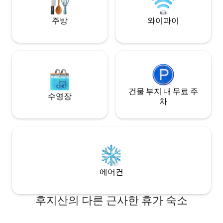
파라솔이 있습니다.후지산, 호수, 일출, 일
용을 원하시면 문의해 주세
출, 일출, 별이 빛나는 하늘이 내려다보이는
나 (5500엔/1박 
주방
와이파이
최고의 자리입니다!겨울의 맑고 밤하늘을
석조 창고를 개조한 
배경으로 화려한 불꽃놀이를 감상해보세
층은 목욕탕, 2층은
요. 고품질 건축 디자인: 일본의 전문 디자이
입니다. 사우나 스
너가 디자인하고 주요 건축 회사가 지은 숙
제조사 Harvia의 '
소입니다.높은 내진성, 안전하고 편안한 공
다. 후지산의 용암
간. 주방 시설 완비: 가족 휴가 및 단체 숙박
하여 후지산의 용
에 적합합니다.모두와 함께 요리를 즐길 수
효과를 체험해 보세요
있습니다! 무료 주차: 각 건물에 전용 주차장
건물 부지 내 무료 주
★아침 및 저녁 식사 
수영장
이 있습니다. 🌸 오이시 공원의 아름다운 계
함) (3일 전까지 예약
차
절 경관 🌸 봄이면 벚꽃 여름이면 호숫가에
이상부터 가능) ① 
서 라벤더와 수국이 마법처럼 아름답습니
닛 플랜 ②A5 등
다. 가을에는 단풍 축제도 열립니다. 겨울에
플랜
는 눈 덮인 후지산의 모습이 호수에 비칩니
다. 북적거리는 도시에서 벗어나 후지산 기
슭에서 평화로운 시간을 보내세요. 숙박을
기다리겠습니다.
에어컨
후지산의 다른 근사한 휴가 숙소