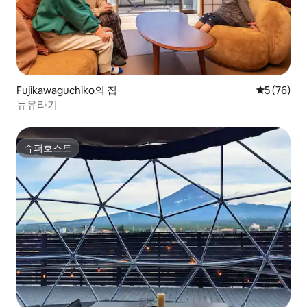
Fujikawaguchiko의 집
평점 5점(5
5 (76)
뉴유라기
슈퍼호스트
슈퍼호스트