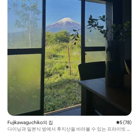
Fujikawaguchiko의 집
평점 5점(5
5 (78)
다이닝과 일본식 방에서 후지산을 바라볼 수 있는 프라이빗 하
우스