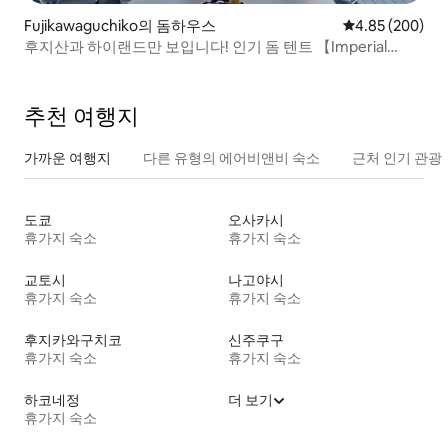
Fujikawaguchiko의 돔하우스
평점 4.85점(5점
4.85 (200)
후지산과 하이랜드만 보입니다! 인기 돔 텐트 【Imperial
Panorama DOME】
추천 여행지
가까운 여행지
다른 유형의 에어비앤비 숙소
근처 인기 관광
도쿄
오사카시
휴가지 숙소
휴가지 숙소
교토시
나고야시
휴가지 숙소
휴가지 숙소
후지카와구치코
신주쿠구
휴가지 숙소
휴가지 숙소
하코네정
더 보기
휴가지 숙소