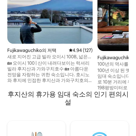
Fujikawaguchiko의 저택
평점 4.94점(5점 만점), 후기 127
4.94 (127)
새로 지어진 고급 빌라 오이시 100B, 넓은
Fujikawaguchiko
전망대, 산이 내려다보이는 후지와 카와구
🏡 오이시 100 | 산이 내려다보이는 럭셔리
100년의 역사를 
치코, 오이시 공원까지 도보 3분, 기차역까
빌라 후지산과 가와구치호수 🏡 아름다운
으로 리모델링한 일
100년 이상 된 옛
지, 불꽃놀이 보기, 넓은 하늘
전망을 자랑하는 귀한 숙소입니다. 호시노
나가 딸린 주택 KUR
임대 숙소입니다. 
와 후지에 인접한 후지산과 가와구치호의
로 10분 거리에 위
아름다운 전망을 자랑하는 귀한 숙소입니
198평방미터로 최대
다. ✨ 빌라의 매력 ✨ 경치 좋은 위치: 산의
후지산의 휴가용 임대 숙소의 인기 편의시
합니다. 침실에서 
전망을 즐길 수 있습니다. 후지산과 가와구
의 후지산과 넓은 
설
치코 호수, 산을 배경으로 한 최고의 전망.
는 아름다운 일본 
오이시 산이 배경으로 있습니다. 일본 관광
을 호화롭게 체험하
지 가와구치코 오이시 공원은 도보로 4분
통적인 석조 창고를
거리에 있으며, 버스 정류장은 3분 거리에
(유료)이 별도로 마련
있습니다. 고급스러운 옥상 전망대: 3층에
키니쿠 로스터 BBQ (
고급스러운 등나무 의자, 인조 잔디, 거대한
그룹) 테이블 로스