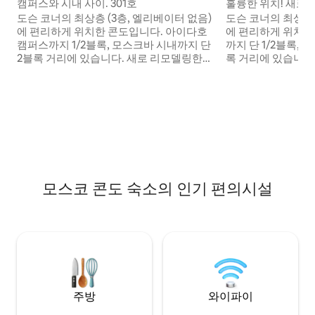
캠퍼스와 시내 사이. 301호
훌륭한 위치! 새로 
도슨 코너의 최상층 (3층, 엘리베이터 없음)
도슨 코너의 최상층 
에 편리하게 위치한 콘도입니다. 아이다호
에 편리하게 위치한 콘도. 아이
캠퍼스까지 1/2블록, 모스크바 시내까지 단
까지 단 1/2블록,
2블록 거리에 있습니다. 새로 리모델링한
록 거리에 있습니다
침실 2개, 퀸사이즈 침대 1개, 트윈 XL 침대
2개에는 각각 퀸사이
2개가 있는 침실 1개, 모든 편의시설을 갖춘
시설을 갖춘 욕실 1
욕실 1개, 블로우업 매트리스, 숙소 내 세탁
숙소 내 세탁기와 
기 및 건조기, 시설이 완비된 주방 (식기 세
방 (식기 세척기 없음)
척기 없음) 이 있습니다. 가족을 방문하든,
방문하든, 게임을 
게임을 하러 오시든, 팔루즈에서 모험을 즐
모험을 즐기든, 이 
기든, 이 아파트는 이 모든 것의 중심에 서게
심에 서게 해줍니다
해줍니다.
모스코 콘도 숙소의 인기 편의시설
주방
와이파이