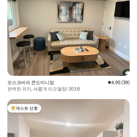
모스크바의 콘도미니엄
평점 4.95점(5
4.95 (39)
완벽한 위치, 새롭게 리모델링! 303호
게스트 선호
상위 게스트 선호