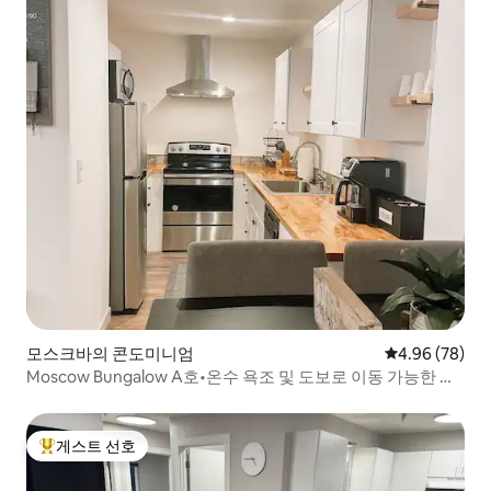
모스크바의 콘도미니엄
평점 4.96점(5
4.96 (78)
Moscow Bungalow A호•온수 욕조 및 도보로 이동 가능한 위
치
게스트 선호
상위 게스트 선호