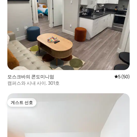
모스크바의 콘도미니엄
평점 5점(5
5 (50)
캠퍼스와 시내 사이. 301호
게스트 선호
게스트 선호