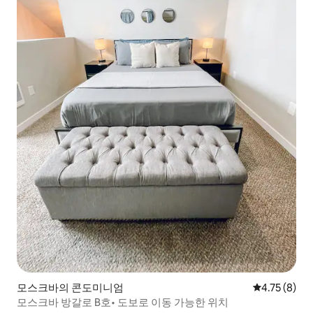
모스크바의 콘도미니엄
평점 4.75점(
4.75 (8)
모스크바 방갈로 B호• 도보로 이동 가능한 위치