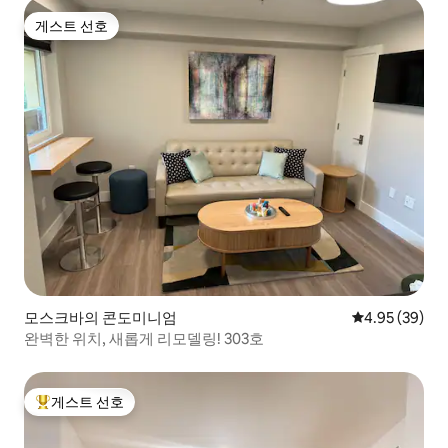
게스트 선호
게스트 선호
모스크바의 콘도미니엄
평점 4.95점(5
4.95 (39)
완벽한 위치, 새롭게 리모델링! 303호
게스트 선호
상위 게스트 선호