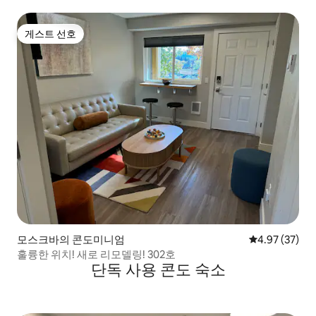
게스트 선호
게스트 선호
모스크바의 콘도미니엄
평점 4.97점(5
4.97 (37)
훌륭한 위치! 새로 리모델링! 302호
단독 사용 콘도 숙소