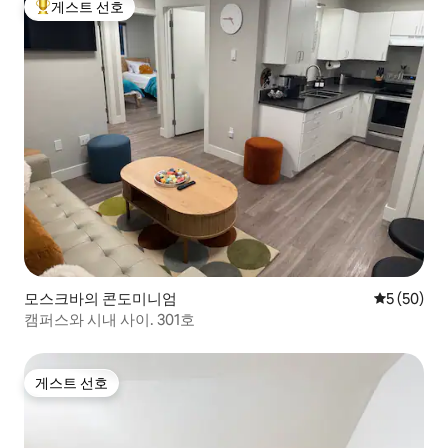
게스트 선호
상위 게스트 선호
모스크바의 콘도미니엄
평점 5점(5
5 (50)
캠퍼스와 시내 사이. 301호
게스트 선호
게스트 선호