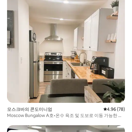
모스크바의 콘도미니엄
평점 4.96점(5
4.96 (78)
Moscow Bungalow A호•온수 욕조 및 도보로 이동 가능한 위
치