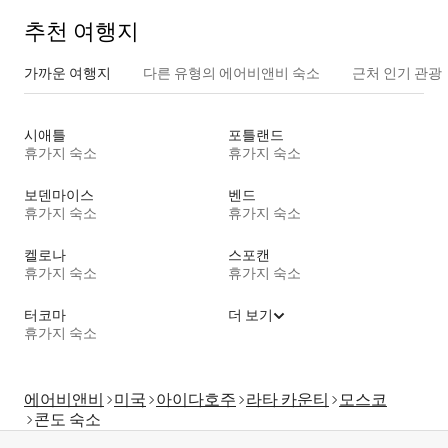
추천 여행지
가까운 여행지
다른 유형의 에어비앤비 숙소
근처 인기 관광
시애틀
포틀랜드
휴가지 숙소
휴가지 숙소
보덴마이스
벤드
휴가지 숙소
휴가지 숙소
켈로나
스포캔
휴가지 숙소
휴가지 숙소
터코마
더 보기
휴가지 숙소
에어비앤비
미국
아이다호주
라타 카운티
모스코
콘도 숙소