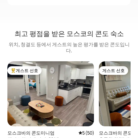
최고 평점을 받은 모스코의 콘도 숙소
위치, 청결도 등에서 게스트의 높은 평가를 받은 콘도입니
다.
게스트 선호
게스트 선호
상위 게스트 선호
게스트 선호
모스크바의 콘도미니엄
평점 5점(5점 만점), 후기 50
5 (50)
모스크바의 콘도미