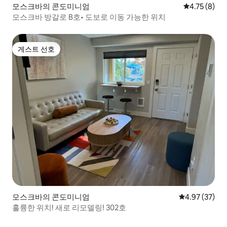
모스크바의 콘도미니엄
평점 4.75점(
4.75 (8)
모스크바 방갈로 B호• 도보로 이동 가능한 위치
게스트 선호
게스트 선호
모스크바의 콘도미니엄
평점 4.97점(5
4.97 (37)
훌륭한 위치! 새로 리모델링! 302호