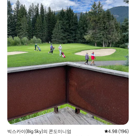
빅스카이(Big Sky)의 콘도미니엄
평점 4.98점(5점
4.98 (196)