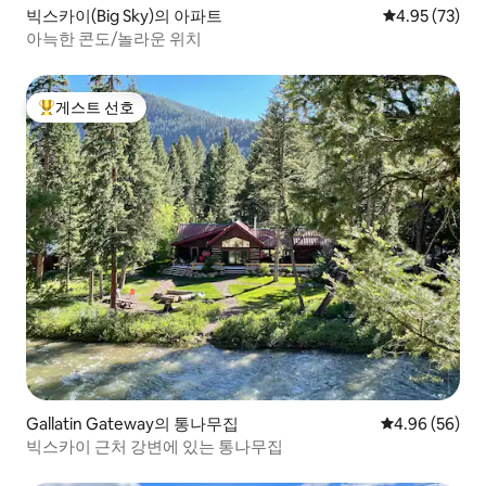
빅스카이(Big Sky)의 아파트
평점 4.95점(5
4.95 (73)
아늑한 콘도/놀라운 위치
게스트 선호
상위 게스트 선호
Gallatin Gateway의 통나무집
평점 4.96점(5
4.96 (56)
빅스카이 근처 강변에 있는 통나무집