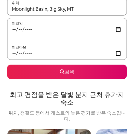
위치
결과가 나오면 위·아래 화살표 키를 사용하거나 터치 또는 스와이프
체크인
체크아웃
검색
최고 평점을 받은 달빛 분지 근처 휴가지
숙소
위치, 청결도 등에서 게스트의 높은 평가를 받은 숙소입니
다.