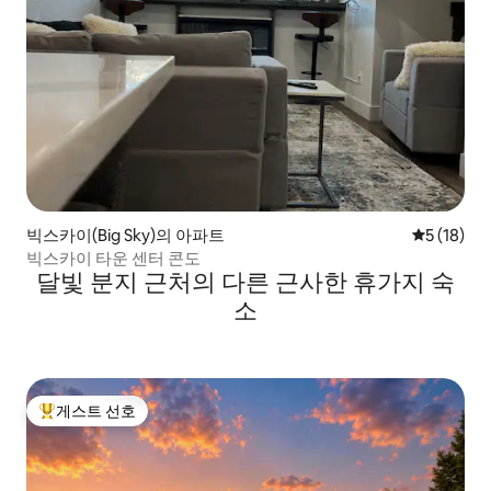
빅스카이(Big Sky)의 아파트
평점 5점(5
5 (18)
빅스카이 타운 센터 콘도
달빛 분지 근처의 다른 근사한 휴가지 숙
소
게스트 선호
상위 게스트 선호