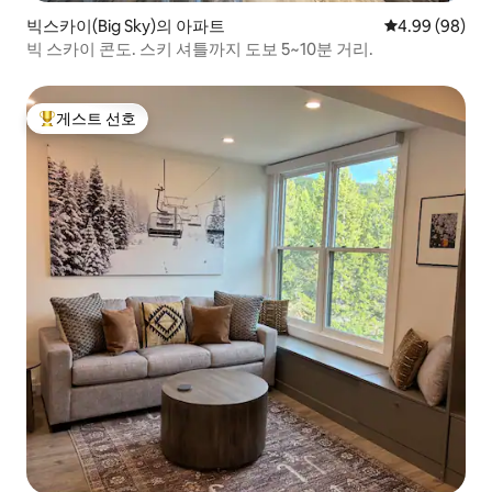
빅스카이(Big Sky)의 아파트
평점 4.99점(5
4.99 (98)
빅 스카이 콘도. 스키 셔틀까지 도보 5~10분 거리.
게스트 선호
상위 게스트 선호