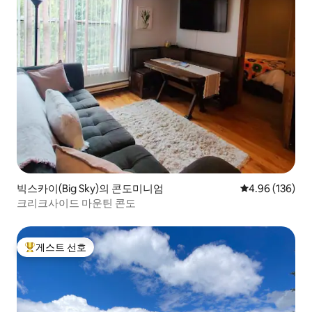
빅스카이(Big Sky)의 콘도미니엄
평점 4.96점(5점
4.96 (136)
크리크사이드 마운틴 콘도
게스트 선호
상위 게스트 선호