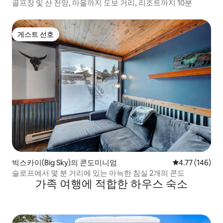
골프장 및 산 전망, 마을까지 도보 거리, 리조트까지 10분
게스트 선호
게스트 선호
빅스카이(Big Sky)의 콘도미니엄
평점 4.77점(5
4.77 (146)
슬로프에서 몇 분 거리에 있는 아늑한 침실 2개의 콘도
가족 여행에 적합한 하우스 숙소