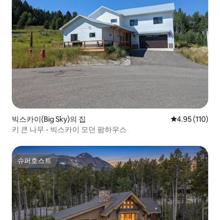
빅스카이(Big Sky)의 집
평점 4.95점(5
4.95 (110)
키 큰 나무 - 빅스카이 모던 팜하우스
슈퍼호스트
슈퍼호스트