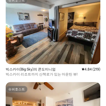
슈퍼호스트
슈퍼호스트
빅스카이(Big Sky)의 콘도미니엄
평점 4.84점(5점
4.84 (219)
빅스카이 리조트까지 산책로가 있는 마운틴 뷰!
슈퍼호스트
슈퍼호스트