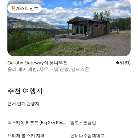
게스트 선호
상위 게스트 선호
Gallatin Gateway의 통나무집
평점 5점(5
5 (81)
울리 베어 캐빈, 사우나 및 전망, 옐로스톤
추천 여행지
근처 인기 관광지
빅스카이 리조트 (Big Sky Resort)
옐로스톤클럽
브리저 볼 스키 지역
몬태나주립대학교